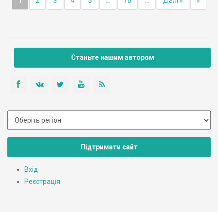
1
2
3
4
5
...
10
...
Далі »
»
Станьте нашим автором
Підтримати сайт
Вхід
Реєстрація