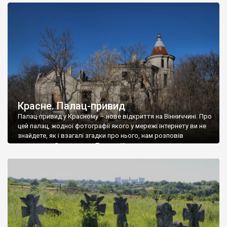
доглянутий, а в іншій суцільна руїна. Руїни палацу Тишкевичів у
Андрушівці, на Вінниччині. Такий стан […]
Красне. Палац-привид
Палац-привид у Красному – нове відкриття на Вінниччині. Про
цей палац, жодної фотографії якого у мережі інтернету ви не
знайдете, як і взагалі згадки про нього, нам розповів
мешканець Самгородка. Палац у Красному вразив не лише
станом руїни і чагарями, які його оточують, але і величчю
навіть у руїні. Можна уявно рекоструювати головний вхід із
[…]