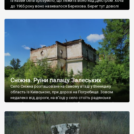
Із назви села зрозуміло, що лежить воно над Дністром. Хоча
до 1965 року воно називалося Березова. Берег тут доволі
високий і крутий, як і майже всюди на Поділлі, але є кілька
грунтових доріг, які збігають аж до самої води – цим
Наддністрянське відрізняється від більшості навколишніх
сіл. У селі є мурована Михайлівська церква. Точної дати […]
Сніжна. Руїни палацу Залеських
Село Сніжна розташоване на самому в’їзді у Вінницьку
область із Київською, при дорозі на Погребище. Зовсім
недалеко від дороги, на в’їзді у село стоїть радянське
рельєфне пано, яке показує жінку і яблуню, а трохи далі, десь
серед дерев, заховалися руїни палацу Залеських. З дороги їх
не видно, але видно дві стареньких колії у траві – […]