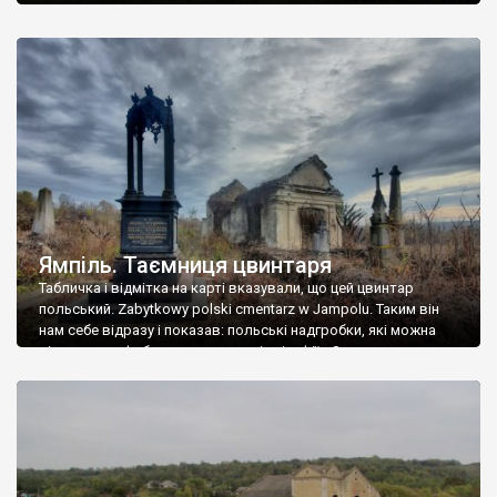
Ямпіль. Таємниця цвинтаря
Табличка і відмітка на карті вказували, що цей цвинтар
польський. Zabytkowy polski cmentarz w Jampolu. Таким він
нам себе відразу і показав: польські надгробки, які можна
віднести до фабричних, польські епітафії… Загалом цвинтар
виявився величезним – порахували площу у GoogleMaps –
виявилося більше семи гектарів. Перше враження про
абсолютну звичайність польського цвинтаря виявилося
оманливим – […]