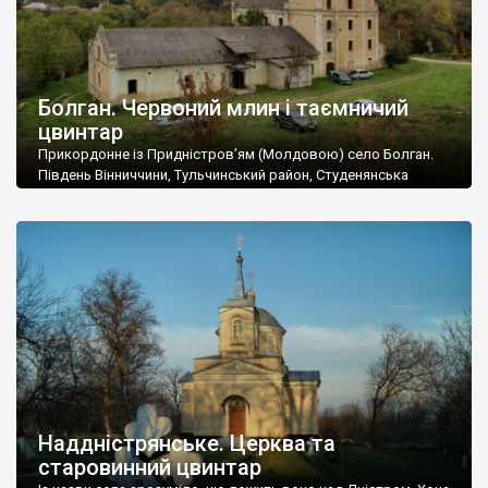
Болган. Червоний млин і таємничий
цвинтар
Прикордонне із Придністров’ям (Молдовою) село Болган.
Південь Вінниччини, Тульчинський район, Студенянська
громада. У селі мешкає близько тисячі осіб. Спочатку ми
дізналися, що у Болгані є величезний захаращений
старовинний цвинтар із кам’яними хрестами. Всі епітафії, які
збереглися, написані кирилицею, церковнослов’янською
мовою. За всіма традиційними ознаками – цвинтар
український. Хрести датуються 19 століттям. У 1924-1940
роках Болган […]
Наддністрянське. Церква та
старовинний цвинтар