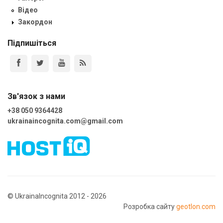
Відео
Закордон
Підпишіться
Зв'язок з нами
+38 050 9364428
ukrainaincognita.com@gmail.com
© UkrainaIncognita 2012 - 2026
Розробка сайту
geotlon.com