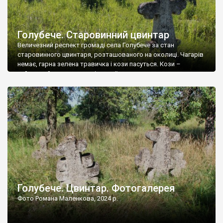
Голубече. Старовинний цвинтар
Величезний респект громаді села Голубече за стан
старовинного цвинтаря, розташованого на околиці. Чагарів
немає, гарна зелена травичка і кози пасуться. Кози –
найкращий регулятор шкідливої, для старих кладовищ,
рослинності. Навесні, коли паростки дерев вкриваються
бруньками, кози ті бруньки обгризають, бо то улюблений
делікатес. На цвинтарі у Голубечому ціла колекція
різноманітних форм хрестів. Село відносно невелике, […]
Голубече. Цвинтар. Фотогалерея
Фото Романа Маленкова, 2024 р.