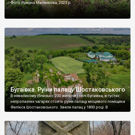
Фото Романа Маленкова, 2023 р.
Бугаївка. Руїни палацу Шостаковського
В невеликому (близько 200 жителів) селі Бугаївка, в густих
непролазних чагарях стоять руїни палацу місцевого поміщика
Фелікса Шостаковського. Звели палац у 1893 році. В
радянський період у ньому спочатку містилася школа, потім
клуб, ще пізніше – гуртожиток. У 60-х роках минулого
століття тут розмістили туберкульозну лікарню. Коли із
палацу виїхала лікарня – ми точно не […]