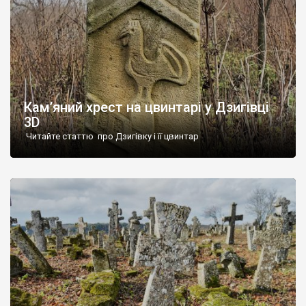
Кам’яний хрест на цвинтарі у Дзигівці
3D
Читайте статтю про Дзигівку і її цвинтар