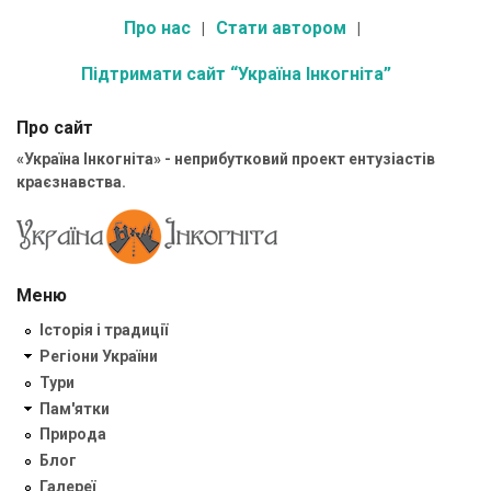
Про нас
Стати автором
Підтримати сайт “Україна Інкогніта”
Про сайт
«Україна Інкогніта» - неприбутковий проект ентузіастів
краєзнавства.
Меню
Історія і традиції
Регіони України
Тури
Пам'ятки
Природа
Блог
Галереї