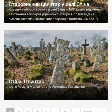
Старовинний цвинтар у селі Стіна
Козацька оборона замку в селі Стіна у 1651 році є відомим
звитяжним епізодом української історії. Поляки тоді не
змогли захопити замок, але оборонців полягло чимало. Їх
поховали на цвинтарі, який тоді називався Замковим. Нині на
місці замку церква із кам’яною огорожею, а цвинтар є. На
ньому чимало хрестів 19 століття, є такі, де епітафії стер […]
Стіна. Цвинтар
Фото Романа Маленкова та Ярослава Геращенка