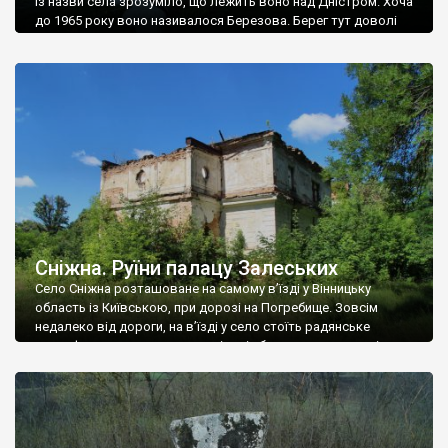
Із назви села зрозуміло, що лежить воно над Дністром. Хоча
до 1965 року воно називалося Березова. Берег тут доволі
високий і крутий, як і майже всюди на Поділлі, але є кілька
грунтових доріг, які збігають аж до самої води – цим
Наддністрянське відрізняється від більшості навколишніх
сіл. У селі є мурована Михайлівська церква. Точної дати […]
Сніжна. Руїни палацу Залеських
Село Сніжна розташоване на самому в’їзді у Вінницьку
область із Київською, при дорозі на Погребище. Зовсім
недалеко від дороги, на в’їзді у село стоїть радянське
рельєфне пано, яке показує жінку і яблуню, а трохи далі, десь
серед дерев, заховалися руїни палацу Залеських. З дороги їх
не видно, але видно дві стареньких колії у траві – […]