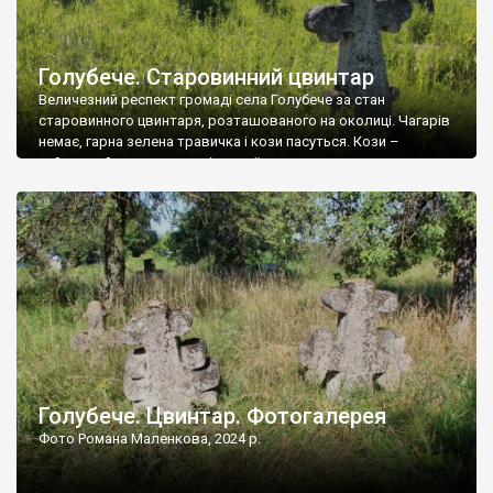
Голубече. Старовинний цвинтар
Величезний респект громаді села Голубече за стан
старовинного цвинтаря, розташованого на околиці. Чагарів
немає, гарна зелена травичка і кози пасуться. Кози –
найкращий регулятор шкідливої, для старих кладовищ,
рослинності. Навесні, коли паростки дерев вкриваються
бруньками, кози ті бруньки обгризають, бо то улюблений
делікатес. На цвинтарі у Голубечому ціла колекція
різноманітних форм хрестів. Село відносно невелике, […]
Голубече. Цвинтар. Фотогалерея
Фото Романа Маленкова, 2024 р.