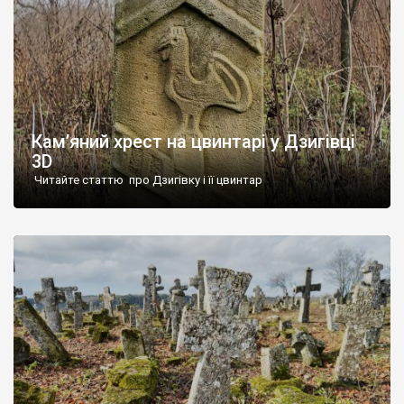
Кам’яний хрест на цвинтарі у Дзигівці
3D
Читайте статтю про Дзигівку і її цвинтар