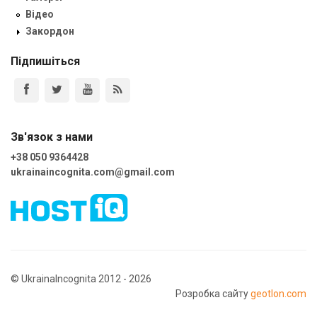
Відео
Закордон
Підпишіться
Зв'язок з нами
+38 050 9364428
ukrainaincognita.com@gmail.com
© UkrainaIncognita 2012 - 2026
Розробка сайту
geotlon.com