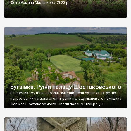
Фото Романа Маленкова, 2023 р.
Бугаївка. Руїни палацу Шостаковського
В невеликому (близько 200 жителів) селі Бугаївка, в густих
непролазних чагарях стоять руїни палацу місцевого поміщика
Фелікса Шостаковського. Звели палац у 1893 році. В
радянський період у ньому спочатку містилася школа, потім
клуб, ще пізніше – гуртожиток. У 60-х роках минулого
століття тут розмістили туберкульозну лікарню. Коли із
палацу виїхала лікарня – ми точно не […]