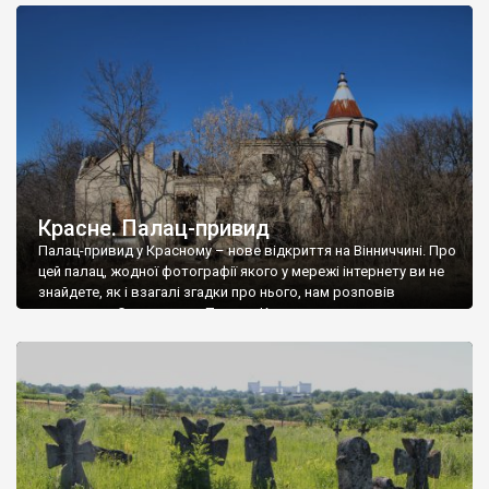
доглянутий, а в іншій суцільна руїна. Руїни палацу Тишкевичів у
Андрушівці, на Вінниччині. Такий стан […]
Красне. Палац-привид
Палац-привид у Красному – нове відкриття на Вінниччині. Про
цей палац, жодної фотографії якого у мережі інтернету ви не
знайдете, як і взагалі згадки про нього, нам розповів
мешканець Самгородка. Палац у Красному вразив не лише
станом руїни і чагарями, які його оточують, але і величчю
навіть у руїні. Можна уявно рекоструювати головний вхід із
[…]