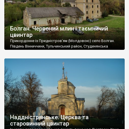
Болган. Червоний млин і таємничий
цвинтар
Прикордонне із Придністров’ям (Молдовою) село Болган.
Південь Вінниччини, Тульчинський район, Студенянська
громада. У селі мешкає близько тисячі осіб. Спочатку ми
дізналися, що у Болгані є величезний захаращений
старовинний цвинтар із кам’яними хрестами. Всі епітафії, які
збереглися, написані кирилицею, церковнослов’янською
мовою. За всіма традиційними ознаками – цвинтар
український. Хрести датуються 19 століттям. У 1924-1940
роках Болган […]
Наддністрянське. Церква та
старовинний цвинтар