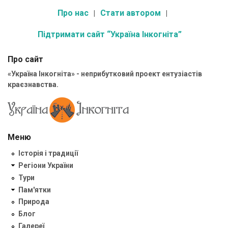
Про нас
Стати автором
Підтримати сайт “Україна Інкогніта”
Про сайт
«Україна Інкогніта» - неприбутковий проект ентузіастів
краєзнавства.
Меню
Історія і традиції
Регіони України
Тури
Пам'ятки
Природа
Блог
Галереї