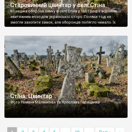
Старовинний цвинтар у селі Стіна
Козацька оборона замку в селі Стіна у 1651 році є відомим
звитяжним епізодом української історії. Поляки тоді не
змогли захопити замок, але оборонців полягло чимало. Їх
поховали на цвинтарі, який тоді називався Замковим. Нині на
місці замку церква із кам’яною огорожею, а цвинтар є. На
ньому чимало хрестів 19 століття, є такі, де епітафії стер […]
Стіна. Цвинтар
Фото Романа Маленкова та Ярослава Геращенка