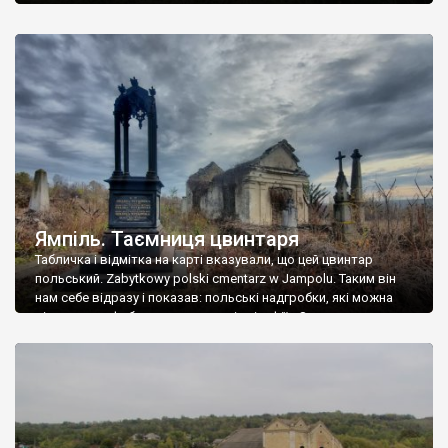
Ямпіль. Таємниця цвинтаря
Табличка і відмітка на карті вказували, що цей цвинтар
польський. Zabytkowy polski cmentarz w Jampolu. Таким він
нам себе відразу і показав: польські надгробки, які можна
віднести до фабричних, польські епітафії… Загалом цвинтар
виявився величезним – порахували площу у GoogleMaps –
виявилося більше семи гектарів. Перше враження про
абсолютну звичайність польського цвинтаря виявилося
оманливим – […]