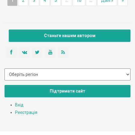
1
2
3
4
5
...
10
...
Далі »
»
Станьте нашим автором
Підтримати сайт
Вхід
Реєстрація