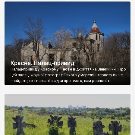
доглянутий, а в іншій суцільна руїна. Руїни палацу Тишкевичів у
Андрушівці, на Вінниччині. Такий стан […]
Красне. Палац-привид
Палац-привид у Красному – нове відкриття на Вінниччині. Про
цей палац, жодної фотографії якого у мережі інтернету ви не
знайдете, як і взагалі згадки про нього, нам розповів
мешканець Самгородка. Палац у Красному вразив не лише
станом руїни і чагарями, які його оточують, але і величчю
навіть у руїні. Можна уявно рекоструювати головний вхід із
[…]