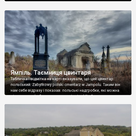
Ямпіль. Таємниця цвинтаря
Табличка і відмітка на карті вказували, що цей цвинтар
польський. Zabytkowy polski cmentarz w Jampolu. Таким він
нам себе відразу і показав: польські надгробки, які можна
віднести до фабричних, польські епітафії… Загалом цвинтар
виявився величезним – порахували площу у GoogleMaps –
виявилося більше семи гектарів. Перше враження про
абсолютну звичайність польського цвинтаря виявилося
оманливим – […]