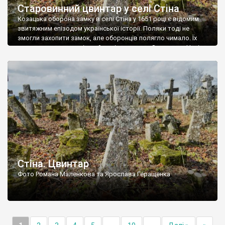
Старовинний цвинтар у селі Стіна
Козацька оборона замку в селі Стіна у 1651 році є відомим
звитяжним епізодом української історії. Поляки тоді не
змогли захопити замок, але оборонців полягло чимало. Їх
поховали на цвинтарі, який тоді називався Замковим. Нині на
місці замку церква із кам’яною огорожею, а цвинтар є. На
ньому чимало хрестів 19 століття, є такі, де епітафії стер […]
Стіна. Цвинтар
Фото Романа Маленкова та Ярослава Геращенка