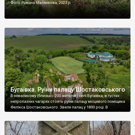
Фото Романа Маленкова, 2023 р.
Бугаївка. Руїни палацу Шостаковського
В невеликому (близько 200 жителів) селі Бугаївка, в густих
непролазних чагарях стоять руїни палацу місцевого поміщика
Фелікса Шостаковського. Звели палац у 1893 році. В
радянський період у ньому спочатку містилася школа, потім
клуб, ще пізніше – гуртожиток. У 60-х роках минулого
століття тут розмістили туберкульозну лікарню. Коли із
палацу виїхала лікарня – ми точно не […]