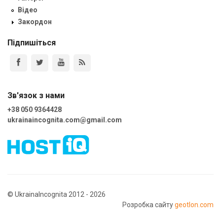
Відео
Закордон
Підпишіться
Зв'язок з нами
+38 050 9364428
ukrainaincognita.com@gmail.com
© UkrainaIncognita 2012 - 2026
Розробка сайту
geotlon.com