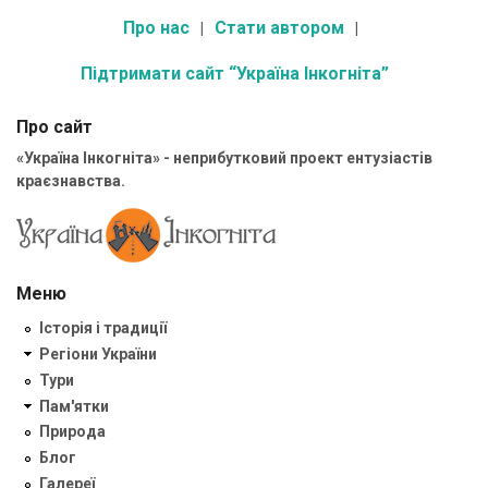
Про нас
Стати автором
Підтримати сайт “Україна Інкогніта”
Про сайт
«Україна Інкогніта» - неприбутковий проект ентузіастів
краєзнавства.
Меню
Історія і традиції
Регіони України
Тури
Пам'ятки
Природа
Блог
Галереї