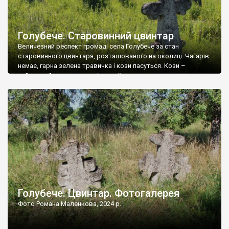
Голубече. Старовинний цвинтар
Величезний респект громаді села Голубече за стан
старовинного цвинтаря, розташованого на околиці. Чагарів
немає, гарна зелена травичка і кози пасуться. Кози –
найкращий регулятор шкідливої, для старих кладовищ,
рослинності. Навесні, коли паростки дерев вкриваються
бруньками, кози ті бруньки обгризають, бо то улюблений
делікатес. На цвинтарі у Голубечому ціла колекція
різноманітних форм хрестів. Село відносно невелике, […]
Голубече. Цвинтар. Фотогалерея
Фото Романа Маленкова, 2024 р.