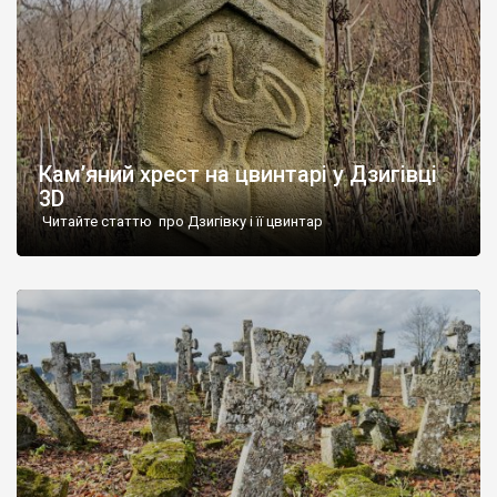
Кам’яний хрест на цвинтарі у Дзигівці
3D
Читайте статтю про Дзигівку і її цвинтар