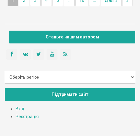
1
2
3
4
5
...
10
...
Далі »
»
Станьте нашим автором
Підтримати сайт
Вхід
Реєстрація