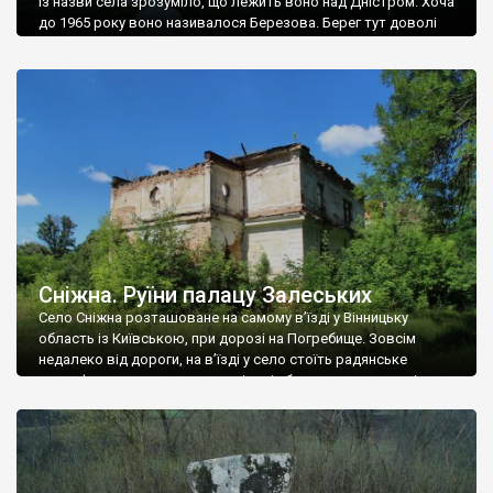
Із назви села зрозуміло, що лежить воно над Дністром. Хоча
до 1965 року воно називалося Березова. Берег тут доволі
високий і крутий, як і майже всюди на Поділлі, але є кілька
грунтових доріг, які збігають аж до самої води – цим
Наддністрянське відрізняється від більшості навколишніх
сіл. У селі є мурована Михайлівська церква. Точної дати […]
Сніжна. Руїни палацу Залеських
Село Сніжна розташоване на самому в’їзді у Вінницьку
область із Київською, при дорозі на Погребище. Зовсім
недалеко від дороги, на в’їзді у село стоїть радянське
рельєфне пано, яке показує жінку і яблуню, а трохи далі, десь
серед дерев, заховалися руїни палацу Залеських. З дороги їх
не видно, але видно дві стареньких колії у траві – […]