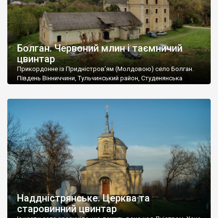
Болган. Червоний млин і таємничий
цвинтар
Прикордонне із Придністров’ям (Молдовою) село Болган.
Південь Вінниччини, Тульчинський район, Студенянська
громада. У селі мешкає близько тисячі осіб. Спочатку ми
дізналися, що у Болгані є величезний захаращений
старовинний цвинтар із кам’яними хрестами. Всі епітафії, які
збереглися, написані кирилицею, церковнослов’янською
мовою. За всіма традиційними ознаками – цвинтар
український. Хрести датуються 19 століттям. У 1924-1940
роках Болган […]
Наддністрянське. Церква та
старовинний цвинтар