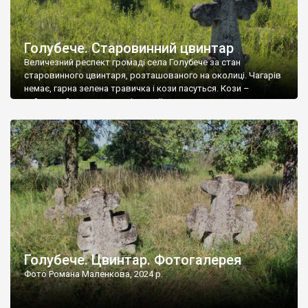
Голубече. Старовинний цвинтар
Величезний респект громаді села Голубече за стан
старовинного цвинтаря, розташованого на околиці. Чагарів
немає, гарна зелена травичка і кози пасуться. Кози –
найкращий регулятор шкідливої, для старих кладовищ,
рослинності. Навесні, коли паростки дерев вкриваються
бруньками, кози ті бруньки обгризають, бо то улюблений
делікатес. На цвинтарі у Голубечому ціла колекція
різноманітних форм хрестів. Село відносно невелике, […]
Голубече. Цвинтар. Фотогалерея
Фото Романа Маленкова, 2024 р.