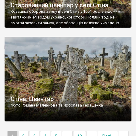
Старовинний цвинтар у селі Стіна
Козацька оборона замку в селі Стіна у 1651 році є відомим
звитяжним епізодом української історії. Поляки тоді не
змогли захопити замок, але оборонців полягло чимало. Їх
поховали на цвинтарі, який тоді називався Замковим. Нині на
місці замку церква із кам’яною огорожею, а цвинтар є. На
ньому чимало хрестів 19 століття, є такі, де епітафії стер […]
Стіна. Цвинтар
Фото Романа Маленкова та Ярослава Геращенка