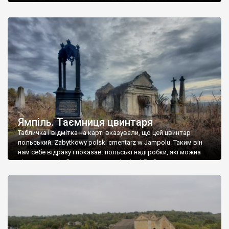
Ямпіль. Таємниця цвинтаря
Табличка і відмітка на карті вказували, що цей цвинтар
польський. Zabytkowy polski cmentarz w Jampolu. Таким він
нам себе відразу і показав: польські надгробки, які можна
віднести до фабричних, польські епітафії… Загалом цвинтар
виявився величезним – порахували площу у GoogleMaps –
виявилося більше семи гектарів. Перше враження про
абсолютну звичайність польського цвинтаря виявилося
оманливим – […]