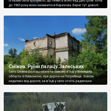
Із назви села зрозуміло, що лежить воно над Дністром. Хоча
до 1965 року воно називалося Березова. Берег тут доволі
високий і крутий, як і майже всюди на Поділлі, але є кілька
грунтових доріг, які збігають аж до самої води – цим
Наддністрянське відрізняється від більшості навколишніх
сіл. У селі є мурована Михайлівська церква. Точної дати […]
Сніжна. Руїни палацу Залеських
Село Сніжна розташоване на самому в’їзді у Вінницьку
область із Київською, при дорозі на Погребище. Зовсім
недалеко від дороги, на в’їзді у село стоїть радянське
рельєфне пано, яке показує жінку і яблуню, а трохи далі, десь
серед дерев, заховалися руїни палацу Залеських. З дороги їх
не видно, але видно дві стареньких колії у траві – […]