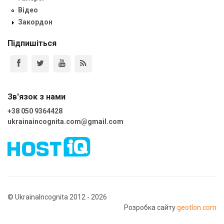
Відео
Закордон
Підпишіться
Зв'язок з нами
+38 050 9364428
ukrainaincognita.com@gmail.com
© UkrainaIncognita 2012 - 2026
Розробка сайту
geotlon.com