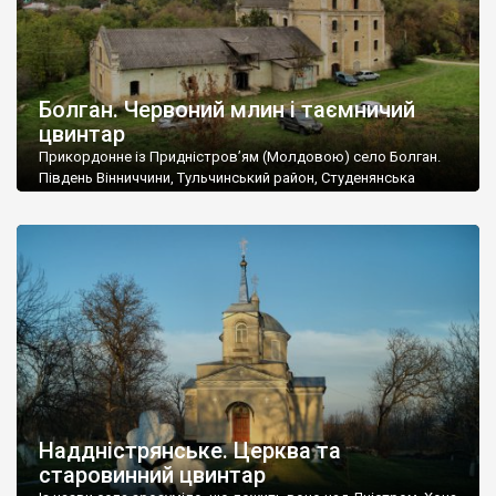
Болган. Червоний млин і таємничий
цвинтар
Прикордонне із Придністров’ям (Молдовою) село Болган.
Південь Вінниччини, Тульчинський район, Студенянська
громада. У селі мешкає близько тисячі осіб. Спочатку ми
дізналися, що у Болгані є величезний захаращений
старовинний цвинтар із кам’яними хрестами. Всі епітафії, які
збереглися, написані кирилицею, церковнослов’янською
мовою. За всіма традиційними ознаками – цвинтар
український. Хрести датуються 19 століттям. У 1924-1940
роках Болган […]
Наддністрянське. Церква та
старовинний цвинтар