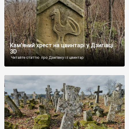
Кам’яний хрест на цвинтарі у Дзигівці
3D
Читайте статтю про Дзигівку і її цвинтар