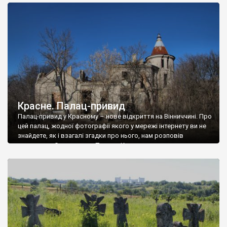
доглянутий, а в іншій суцільна руїна. Руїни палацу Тишкевичів у
Андрушівці, на Вінниччині. Такий стан […]
Красне. Палац-привид
Палац-привид у Красному – нове відкриття на Вінниччині. Про
цей палац, жодної фотографії якого у мережі інтернету ви не
знайдете, як і взагалі згадки про нього, нам розповів
мешканець Самгородка. Палац у Красному вразив не лише
станом руїни і чагарями, які його оточують, але і величчю
навіть у руїні. Можна уявно рекоструювати головний вхід із
[…]