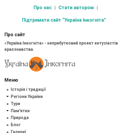
Про нас
Стати автором
Підтримати сайт “Україна Інкогніта”
Про сайт
«Україна Інкогніта» - неприбутковий проект ентузіастів
краєзнавства.
Меню
Історія і традиції
Регіони України
Тури
Пам'ятки
Природа
Блог
Галереї