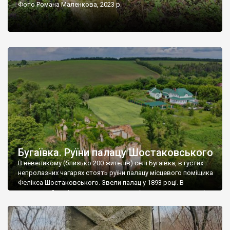
Фото Романа Маленкова, 2023 р.
Бугаївка. Руїни палацу Шостаковського
В невеликому (близько 200 жителів) селі Бугаївка, в густих
непролазних чагарях стоять руїни палацу місцевого поміщика
Фелікса Шостаковського. Звели палац у 1893 році. В
радянський період у ньому спочатку містилася школа, потім
клуб, ще пізніше – гуртожиток. У 60-х роках минулого
століття тут розмістили туберкульозну лікарню. Коли із
палацу виїхала лікарня – ми точно не […]