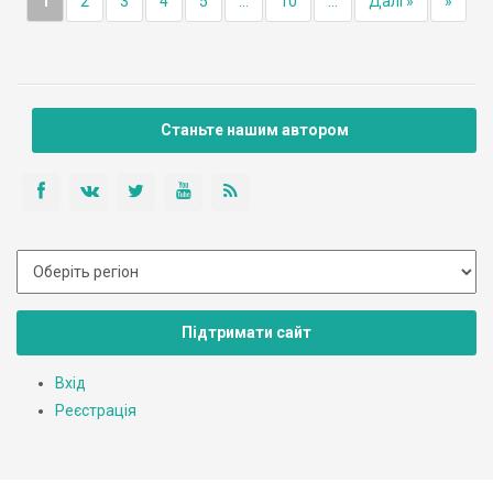
1
2
3
4
5
...
10
...
Далі »
»
Станьте нашим автором
Підтримати сайт
Вхід
Реєстрація