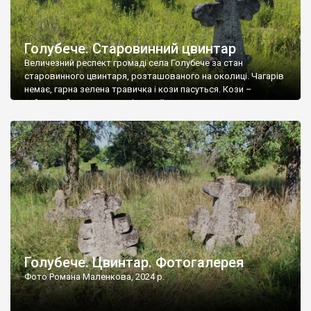
Голубече. Старовинний цвинтар
Величезний респект громаді села Голубече за стан
старовинного цвинтаря, розташованого на околиці. Чагарів
немає, гарна зелена травичка і кози пасуться. Кози –
найкращий регулятор шкідливої, для старих кладовищ,
рослинності. Навесні, коли паростки дерев вкриваються
бруньками, кози ті бруньки обгризають, бо то улюблений
делікатес. На цвинтарі у Голубечому ціла колекція
різноманітних форм хрестів. Село відносно невелике, […]
Голубече. Цвинтар. Фотогалерея
Фото Романа Маленкова, 2024 р.