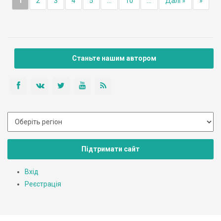
1
2
3
4
5
...
10
...
Далі »
»
Станьте нашим автором
Підтримати сайт
Вхід
Реєстрація