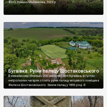
Фото Романа Маленкова, 2023 р.
Бугаївка. Руїни палацу Шостаковського
В невеликому (близько 200 жителів) селі Бугаївка, в густих
непролазних чагарях стоять руїни палацу місцевого поміщика
Фелікса Шостаковського. Звели палац у 1893 році. В
радянський період у ньому спочатку містилася школа, потім
клуб, ще пізніше – гуртожиток. У 60-х роках минулого
століття тут розмістили туберкульозну лікарню. Коли із
палацу виїхала лікарня – ми точно не […]