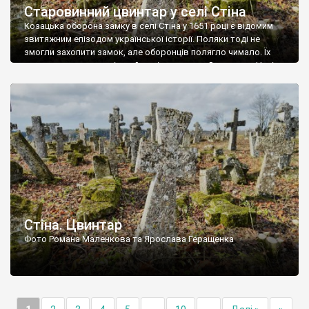
Старовинний цвинтар у селі Стіна
Козацька оборона замку в селі Стіна у 1651 році є відомим
звитяжним епізодом української історії. Поляки тоді не
змогли захопити замок, але оборонців полягло чимало. Їх
поховали на цвинтарі, який тоді називався Замковим. Нині на
місці замку церква із кам’яною огорожею, а цвинтар є. На
ньому чимало хрестів 19 століття, є такі, де епітафії стер […]
Стіна. Цвинтар
Фото Романа Маленкова та Ярослава Геращенка