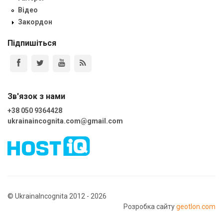
Відео
Закордон
Підпишіться
Зв'язок з нами
+38 050 9364428
ukrainaincognita.com@gmail.com
© UkrainaIncognita 2012 - 2026
Розробка сайту
geotlon.com