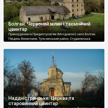
Болган. Червоний млин і таємничий
цвинтар
Прикордонне із Придністров’ям (Молдовою) село Болган.
Південь Вінниччини, Тульчинський район, Студенянська
громада. У селі мешкає близько тисячі осіб. Спочатку ми
дізналися, що у Болгані є величезний захаращений
старовинний цвинтар із кам’яними хрестами. Всі епітафії, які
збереглися, написані кирилицею, церковнослов’янською
мовою. За всіма традиційними ознаками – цвинтар
український. Хрести датуються 19 століттям. У 1924-1940
роках Болган […]
Наддністрянське. Церква та
старовинний цвинтар