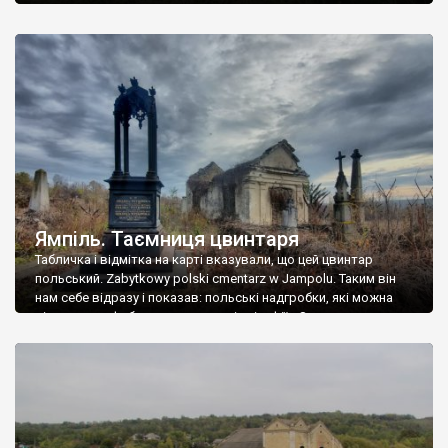
Ямпіль. Таємниця цвинтаря
Табличка і відмітка на карті вказували, що цей цвинтар
польський. Zabytkowy polski cmentarz w Jampolu. Таким він
нам себе відразу і показав: польські надгробки, які можна
віднести до фабричних, польські епітафії… Загалом цвинтар
виявився величезним – порахували площу у GoogleMaps –
виявилося більше семи гектарів. Перше враження про
абсолютну звичайність польського цвинтаря виявилося
оманливим – […]