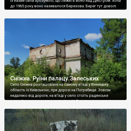
Із назви села зрозуміло, що лежить воно над Дністром. Хоча
до 1965 року воно називалося Березова. Берег тут доволі
високий і крутий, як і майже всюди на Поділлі, але є кілька
грунтових доріг, які збігають аж до самої води – цим
Наддністрянське відрізняється від більшості навколишніх
сіл. У селі є мурована Михайлівська церква. Точної дати […]
Сніжна. Руїни палацу Залеських
Село Сніжна розташоване на самому в’їзді у Вінницьку
область із Київською, при дорозі на Погребище. Зовсім
недалеко від дороги, на в’їзді у село стоїть радянське
рельєфне пано, яке показує жінку і яблуню, а трохи далі, десь
серед дерев, заховалися руїни палацу Залеських. З дороги їх
не видно, але видно дві стареньких колії у траві – […]