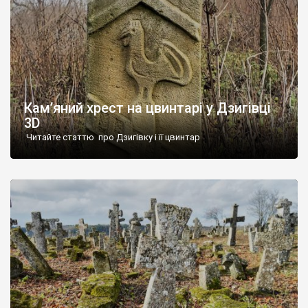
Кам’яний хрест на цвинтарі у Дзигівці
3D
Читайте статтю про Дзигівку і її цвинтар