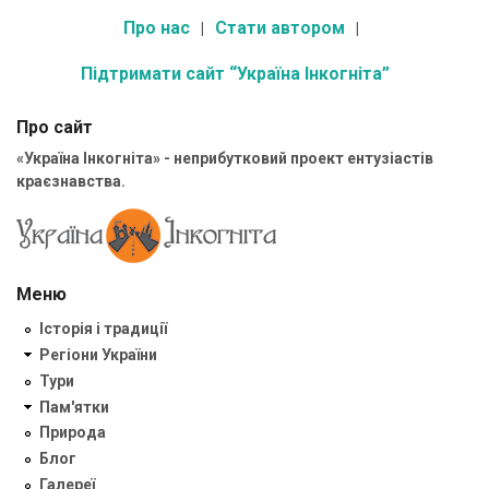
Про нас
Стати автором
Підтримати сайт “Україна Інкогніта”
Про сайт
«Україна Інкогніта» - неприбутковий проект ентузіастів
краєзнавства.
Меню
Історія і традиції
Регіони України
Тури
Пам'ятки
Природа
Блог
Галереї