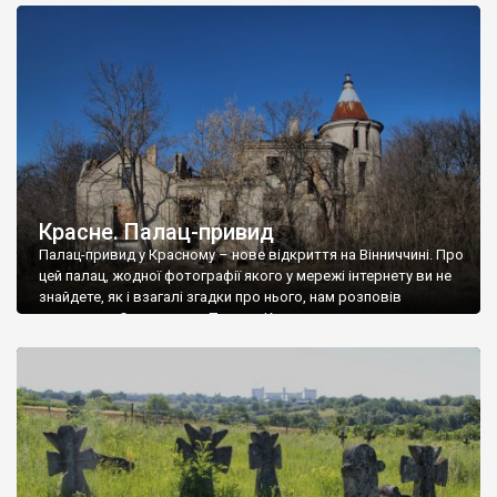
доглянутий, а в іншій суцільна руїна. Руїни палацу Тишкевичів у
Андрушівці, на Вінниччині. Такий стан […]
Красне. Палац-привид
Палац-привид у Красному – нове відкриття на Вінниччині. Про
цей палац, жодної фотографії якого у мережі інтернету ви не
знайдете, як і взагалі згадки про нього, нам розповів
мешканець Самгородка. Палац у Красному вразив не лише
станом руїни і чагарями, які його оточують, але і величчю
навіть у руїні. Можна уявно рекоструювати головний вхід із
[…]