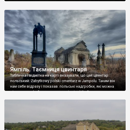
Ямпіль. Таємниця цвинтаря
Табличка і відмітка на карті вказували, що цей цвинтар
польський. Zabytkowy polski cmentarz w Jampolu. Таким він
нам себе відразу і показав: польські надгробки, які можна
віднести до фабричних, польські епітафії… Загалом цвинтар
виявився величезним – порахували площу у GoogleMaps –
виявилося більше семи гектарів. Перше враження про
абсолютну звичайність польського цвинтаря виявилося
оманливим – […]