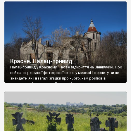
доглянутий, а в іншій суцільна руїна. Руїни палацу Тишкевичів у
Андрушівці, на Вінниччині. Такий стан […]
Красне. Палац-привид
Палац-привид у Красному – нове відкриття на Вінниччині. Про
цей палац, жодної фотографії якого у мережі інтернету ви не
знайдете, як і взагалі згадки про нього, нам розповів
мешканець Самгородка. Палац у Красному вразив не лише
станом руїни і чагарями, які його оточують, але і величчю
навіть у руїні. Можна уявно рекоструювати головний вхід із
[…]