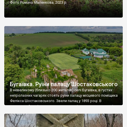
Фото Романа Маленкова, 2023 р.
Бугаївка. Руїни палацу Шостаковського
В невеликому (близько 200 жителів) селі Бугаївка, в густих
непролазних чагарях стоять руїни палацу місцевого поміщика
Фелікса Шостаковського. Звели палац у 1893 році. В
радянський період у ньому спочатку містилася школа, потім
клуб, ще пізніше – гуртожиток. У 60-х роках минулого
століття тут розмістили туберкульозну лікарню. Коли із
палацу виїхала лікарня – ми точно не […]