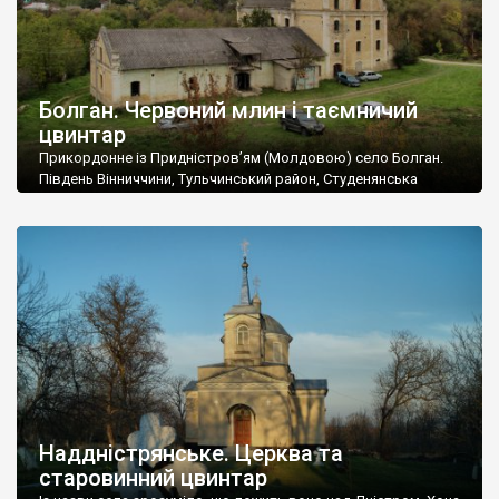
Болган. Червоний млин і таємничий
цвинтар
Прикордонне із Придністров’ям (Молдовою) село Болган.
Південь Вінниччини, Тульчинський район, Студенянська
громада. У селі мешкає близько тисячі осіб. Спочатку ми
дізналися, що у Болгані є величезний захаращений
старовинний цвинтар із кам’яними хрестами. Всі епітафії, які
збереглися, написані кирилицею, церковнослов’янською
мовою. За всіма традиційними ознаками – цвинтар
український. Хрести датуються 19 століттям. У 1924-1940
роках Болган […]
Наддністрянське. Церква та
старовинний цвинтар