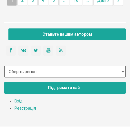
1
2
3
4
5
...
10
...
Далі »
»
Станьте нашим автором
Підтримати сайт
Вхід
Реєстрація