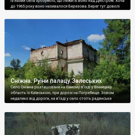
Із назви села зрозуміло, що лежить воно над Дністром. Хоча
до 1965 року воно називалося Березова. Берег тут доволі
високий і крутий, як і майже всюди на Поділлі, але є кілька
грунтових доріг, які збігають аж до самої води – цим
Наддністрянське відрізняється від більшості навколишніх
сіл. У селі є мурована Михайлівська церква. Точної дати […]
Сніжна. Руїни палацу Залеських
Село Сніжна розташоване на самому в’їзді у Вінницьку
область із Київською, при дорозі на Погребище. Зовсім
недалеко від дороги, на в’їзді у село стоїть радянське
рельєфне пано, яке показує жінку і яблуню, а трохи далі, десь
серед дерев, заховалися руїни палацу Залеських. З дороги їх
не видно, але видно дві стареньких колії у траві – […]