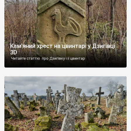
Кам’яний хрест на цвинтарі у Дзигівці
3D
Читайте статтю про Дзигівку і її цвинтар