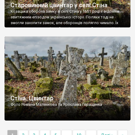
Старовинний цвинтар у селі Стіна
Козацька оборона замку в селі Стіна у 1651 році є відомим
звитяжним епізодом української історії. Поляки тоді не
змогли захопити замок, але оборонців полягло чимало. Їх
поховали на цвинтарі, який тоді називався Замковим. Нині на
місці замку церква із кам’яною огорожею, а цвинтар є. На
ньому чимало хрестів 19 століття, є такі, де епітафії стер […]
Стіна. Цвинтар
Фото Романа Маленкова та Ярослава Геращенка