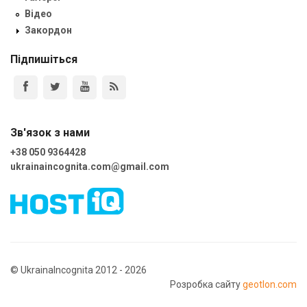
Відео
Закордон
Підпишіться
Зв'язок з нами
+38 050 9364428
ukrainaincognita.com@gmail.com
© UkrainaIncognita 2012 - 2026
Розробка сайту
geotlon.com