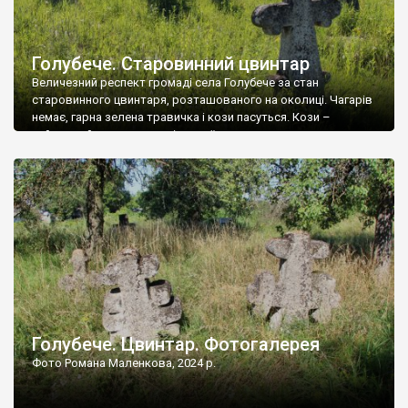
Голубече. Старовинний цвинтар
Величезний респект громаді села Голубече за стан
старовинного цвинтаря, розташованого на околиці. Чагарів
немає, гарна зелена травичка і кози пасуться. Кози –
найкращий регулятор шкідливої, для старих кладовищ,
рослинності. Навесні, коли паростки дерев вкриваються
бруньками, кози ті бруньки обгризають, бо то улюблений
делікатес. На цвинтарі у Голубечому ціла колекція
різноманітних форм хрестів. Село відносно невелике, […]
Голубече. Цвинтар. Фотогалерея
Фото Романа Маленкова, 2024 р.