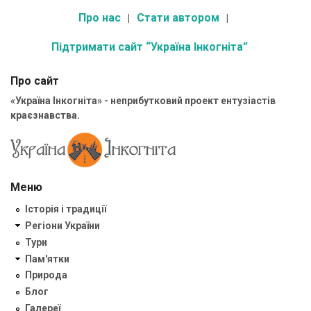
Про нас
Стати автором
Підтримати сайт “Україна Інкогніта”
Про сайт
«Україна Інкогніта» - неприбутковий проект ентузіастів
краєзнавства.
Меню
Історія і традиції
Регіони України
Тури
Пам'ятки
Природа
Блог
Галереї