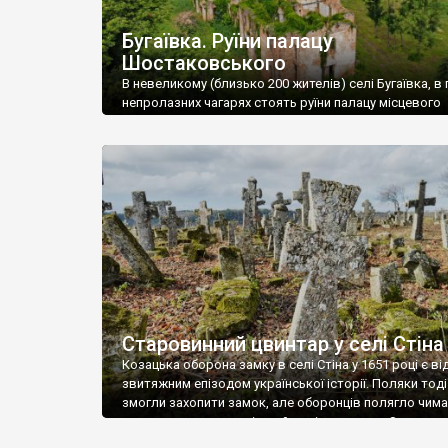
Бугаївка. Руїни палацу
Шостаковського
В невеликому (близько 200 жителів) селі Бугаївка, в 
непролазних чагарях стоять руїни палацу місцевого
поміщика Фелікса Шостаковського. Звели палац у 18
В радянський період у ньому спочатку містилася шк
потім клуб, ще пізніше – гуртожиток. У 60-х роках м
століття тут розмістили туберкульозну лікарню. Кол
палацу виїхала лікарня – ми точно не […]
Старовинний цвинтар у селі Стіна
Козацька оборона замку в селі Стіна у 1651 році є в
звитяжним епізодом української історії. Поляки тоді
змогли захопити замок, але оборонців полягло чимал
поховали на цвинтарі, який тоді називався Замковим
на місці замку церква із кам’яною огорожею, а цвинт