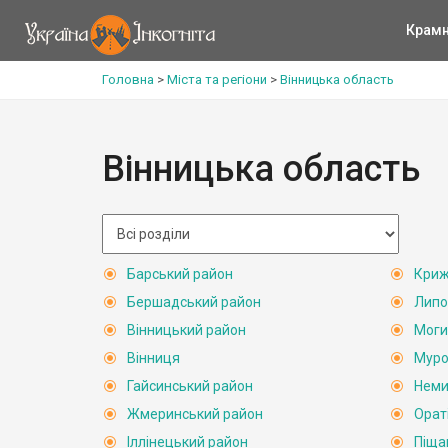
Крам
Головна
>
Міста та регіони
>
Вінницька область
Вінницька область
Барський район
Криж
Бершадський район
Липо
Вінницький район
Моги
Вінниця
Муро
Гайсинський район
Неми
Жмеринський район
Орат
Іллінецький район
Піща