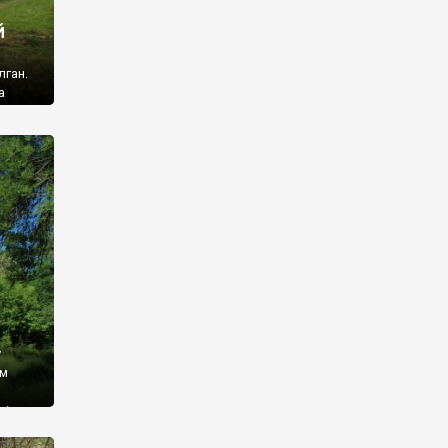
й
лган.
а
 ми
ї, які
кою
940
у
ім
і,
 З