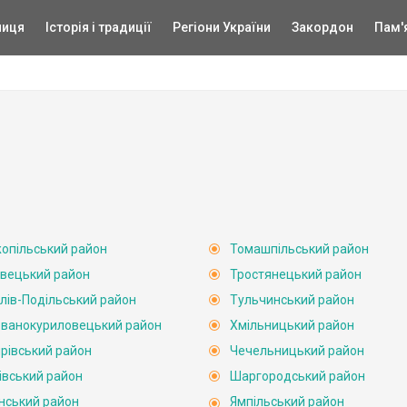
ниця
Історія і традиції
Регіони України
Закордон
Пам'
опільський район
Томашпільський район
вецький район
Тростянецький район
лів-Подільський район
Тульчинський район
ванокуриловецький район
Хмільницький район
рівський район
Чечельницький район
івський район
Шаргородський район
нський район
Ямпільський район