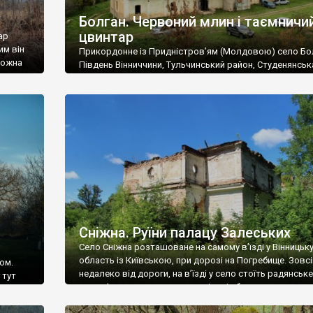
Болган. Червоний млин і таємничи
цвинтар
ар
им він
Прикордонне із Придністров’ям (Молдовою) село Бо
 можна
Південь Вінниччини, Тульчинський район, Студенянськ
цвинтар
громада. У селі мешкає близько тисячі осіб. Спочатку
Maps –
дізналися, що у Болгані є величезний захаращений
ро
старовинний цвинтар із кам’яними хрестами. Всі епітафі
лося
збереглися, написані кирилицею, церковнослов’янсь
мовою. За всіма традиційними ознаками – цвинтар
український. Хрести датуються 19 століттям. У 1924-1
роках Болган […]
Сніжна. Руїни палацу Залеських
Село Сніжна розташоване на самому в’їзді у Вінницьк
область із Київською, при дорозі на Погребище. Зовс
ом.
недалеко від дороги, на в’їзді у село стоїть радянське
 тут
рельєфне пано, яке показує жінку і яблуню, а трохи дал
, але є
десь серед дерев, заховалися руїни палацу Залеських.
и – цим