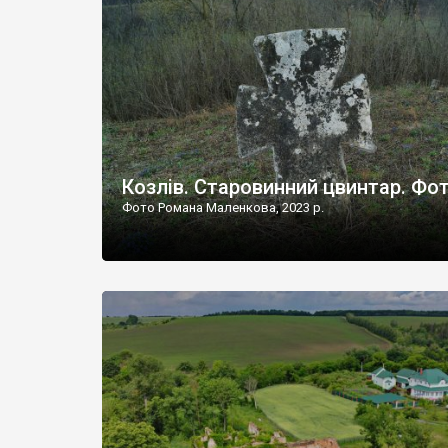
Наддністрянське відрізняється від більшості навко
сіл. У селі є мурована Михайлівська церква. Точної д
Козлів. Старовинний цвинтар. Фо
Фото Романа Маленкова, 2023 р.