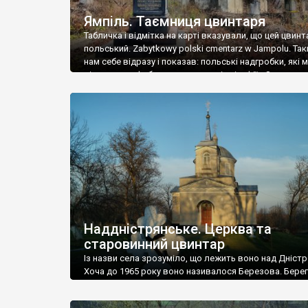
Ямпіль. Таємниця цвинтаря
Табличка і відмітка на карті вказували, що цей цвинт
польський. Zabytkowy polski cmentarz w Jampolu. Так
нам себе відразу і показав: польські надгробки, які
віднести до фабричних, польські епітафії… Загалом 
виявився величезним – порахували площу у Google
виявилося більше семи гектарів. Перше враження п
абсолютну звичайність польського цвинтаря вияви
оманливим – […]
Наддністрянське. Церква та
старовинний цвинтар
Із назви села зрозуміло, що лежить воно над Дністр
Хоча до 1965 року воно називалося Березова. Берег
доволі високий і крутий, як і майже всюди на Поділлі
кілька грунтових доріг, які збігають аж до самої вод