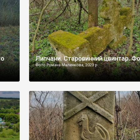
дороги їх не видно, але видно дві стареньких колії у т
лишніх
[…]
ати […]
то
Липчани. Старовинний цвинтар. Ф
Фото Романа Маленкова, 2023 р.