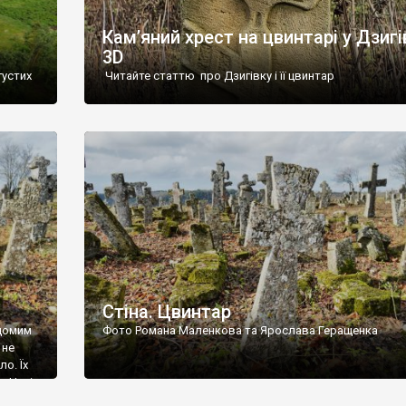
Кам’яний хрест на цвинтарі у Дзигі
3D
густих
Читайте статтю про Дзигівку і її цвинтар
93 році.
ола,
инулого
и із
Стіна. Цвинтар
ідомим
Фото Романа Маленкова та Ярослава Геращенка
 не
о. Їх
. Нині
ар є.