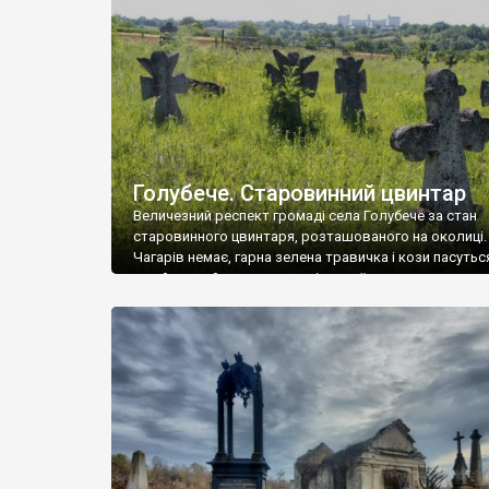
у Андрушівці, на Вінниччині. Такий стан […]
Голубече. Старовинний цвинтар
Величезний респект громаді села Голубече за стан
старовинного цвинтаря, розташованого на околиці.
Чагарів немає, гарна зелена травичка і кози пасутьс
– найкращий регулятор шкідливої, для старих клад
рослинності. Навесні, коли паростки дерев вкрива
бруньками, кози ті бруньки обгризають, бо то улюбл
делікатес. На цвинтарі у Голубечому ціла колекція
різноманітних форм хрестів. Село відносно невелике,