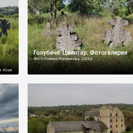
[…]
Голубече. Цвинтар. Фотогалерея
Фото Романа Маленкова, 2024 р.
я. Кози
овищ,
ються
ений
 […]