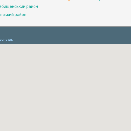
ебищенський район
івський район