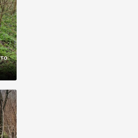
раві –
ото