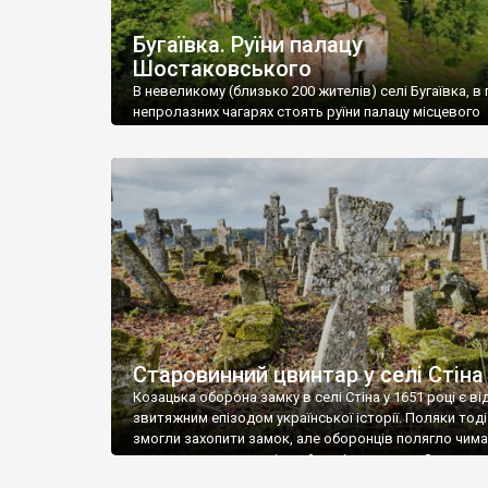
Бугаївка. Руїни палацу
Шостаковського
В невеликому (близько 200 жителів) селі Бугаївка, в 
непролазних чагарях стоять руїни палацу місцевого
поміщика Фелікса Шостаковського. Звели палац у 18
В радянський період у ньому спочатку містилася шк
потім клуб, ще пізніше – гуртожиток. У 60-х роках м
століття тут розмістили туберкульозну лікарню. Кол
палацу виїхала лікарня – ми точно не […]
Старовинний цвинтар у селі Стіна
Козацька оборона замку в селі Стіна у 1651 році є в
звитяжним епізодом української історії. Поляки тоді
змогли захопити замок, але оборонців полягло чимал
поховали на цвинтарі, який тоді називався Замковим
на місці замку церква із кам’яною огорожею, а цвинт