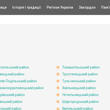
ниця
Історія і традиції
Регіони України
Закордон
Пам'
опільський район
Томашпільський район
вецький район
Тростянецький район
лів-Подільський район
Тульчинський район
ванокуриловецький район
Хмільницький район
рівський район
Чечельницький район
івський район
Шаргородський район
нський район
Ямпільський район