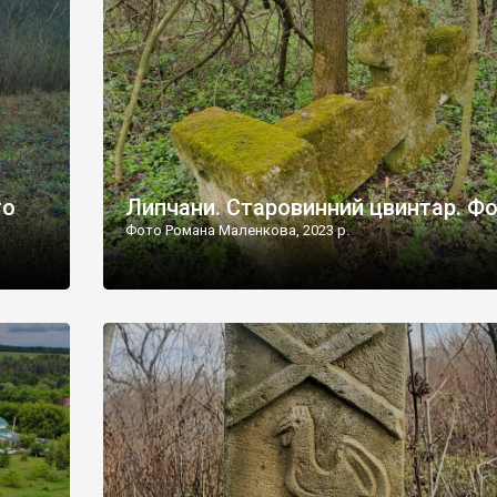
дороги їх не видно, але видно дві стареньких колії у т
лишніх
[…]
ати […]
то
Липчани. Старовинний цвинтар. Ф
Фото Романа Маленкова, 2023 р.