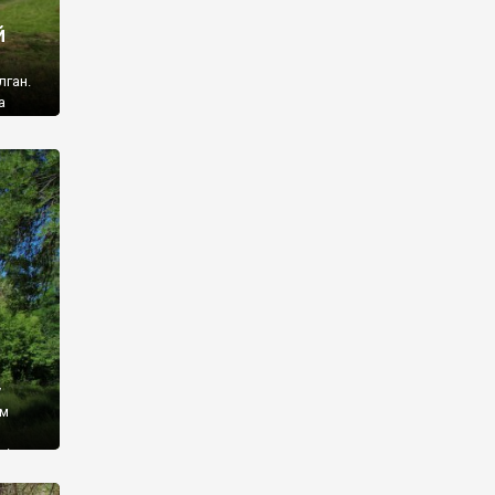
й
лган.
а
 ми
ї, які
кою
940
у
ім
і,
 З