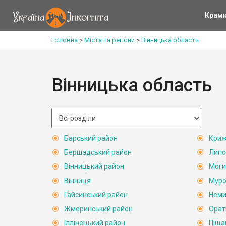
Крам
Головна
>
Міста та регіони
>
Вінницька область
Вінницька область
Барський район
Криж
Бершадський район
Липо
Вінницький район
Моги
Вінниця
Муро
Гайсинський район
Неми
Жмеринський район
Орат
Іллінецький район
Піща