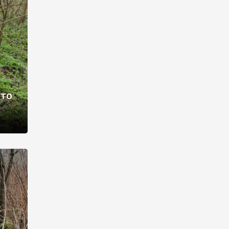
раві –
ото