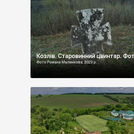
Наддністрянське відрізняється від більшості навко
сіл. У селі є мурована Михайлівська церква. Точної д
Козлів. Старовинний цвинтар. Фо
Фото Романа Маленкова, 2023 р.