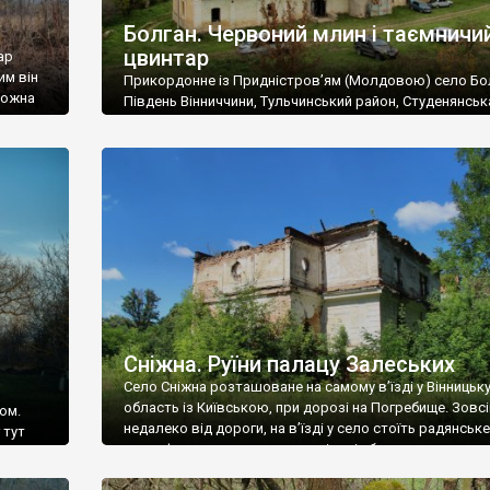
Болган. Червоний млин і таємничи
цвинтар
ар
им він
Прикордонне із Придністров’ям (Молдовою) село Бо
 можна
Південь Вінниччини, Тульчинський район, Студенянськ
цвинтар
громада. У селі мешкає близько тисячі осіб. Спочатку
Maps –
дізналися, що у Болгані є величезний захаращений
ро
старовинний цвинтар із кам’яними хрестами. Всі епітафі
лося
збереглися, написані кирилицею, церковнослов’янсь
мовою. За всіма традиційними ознаками – цвинтар
український. Хрести датуються 19 століттям. У 1924-1
роках Болган […]
Сніжна. Руїни палацу Залеських
Село Сніжна розташоване на самому в’їзді у Вінницьк
область із Київською, при дорозі на Погребище. Зовс
ом.
недалеко від дороги, на в’їзді у село стоїть радянське
 тут
рельєфне пано, яке показує жінку і яблуню, а трохи дал
, але є
десь серед дерев, заховалися руїни палацу Залеських.
и – цим