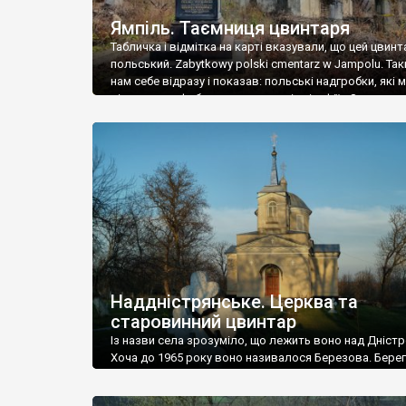
Ямпіль. Таємниця цвинтаря
Табличка і відмітка на карті вказували, що цей цвинт
польський. Zabytkowy polski cmentarz w Jampolu. Так
нам себе відразу і показав: польські надгробки, які
віднести до фабричних, польські епітафії… Загалом 
виявився величезним – порахували площу у Google
виявилося більше семи гектарів. Перше враження п
абсолютну звичайність польського цвинтаря вияви
оманливим – […]
Наддністрянське. Церква та
старовинний цвинтар
Із назви села зрозуміло, що лежить воно над Дністр
Хоча до 1965 року воно називалося Березова. Берег
доволі високий і крутий, як і майже всюди на Поділлі
кілька грунтових доріг, які збігають аж до самої вод