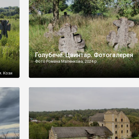
[…]
Голубече. Цвинтар. Фотогалерея
Фото Романа Маленкова, 2024 р.
я. Кози
овищ,
ються
ений
 […]