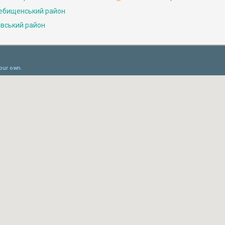
ебищенський район
івський район