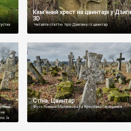
Кам’яний хрест на цвинтарі у Дзигі
3D
густих
Читайте статтю про Дзигівку і її цвинтар
93 році.
ола,
инулого
и із
Стіна. Цвинтар
ідомим
Фото Романа Маленкова та Ярослава Геращенка
 не
о. Їх
. Нині
ар є.