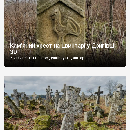
Кам’яний хрест на цвинтарі у Дзигівці
3D
Читайте статтю про Дзигівку і її цвинтар