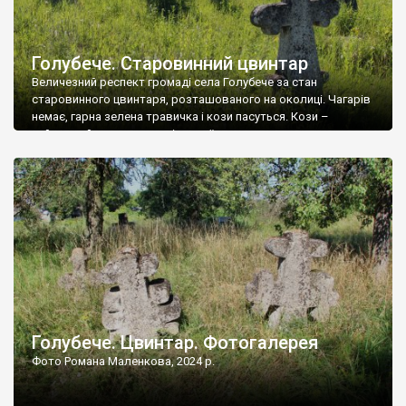
Голубече. Старовинний цвинтар
Величезний респект громаді села Голубече за стан
старовинного цвинтаря, розташованого на околиці. Чагарів
немає, гарна зелена травичка і кози пасуться. Кози –
найкращий регулятор шкідливої, для старих кладовищ,
рослинності. Навесні, коли паростки дерев вкриваються
бруньками, кози ті бруньки обгризають, бо то улюблений
делікатес. На цвинтарі у Голубечому ціла колекція
різноманітних форм хрестів. Село відносно невелике, […]
Голубече. Цвинтар. Фотогалерея
Фото Романа Маленкова, 2024 р.