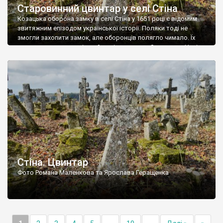
Старовинний цвинтар у селі Стіна
Козацька оборона замку в селі Стіна у 1651 році є відомим
звитяжним епізодом української історії. Поляки тоді не
змогли захопити замок, але оборонців полягло чимало. Їх
поховали на цвинтарі, який тоді називався Замковим. Нині на
місці замку церква із кам’яною огорожею, а цвинтар є. На
ньому чимало хрестів 19 століття, є такі, де епітафії стер […]
Стіна. Цвинтар
Фото Романа Маленкова та Ярослава Геращенка