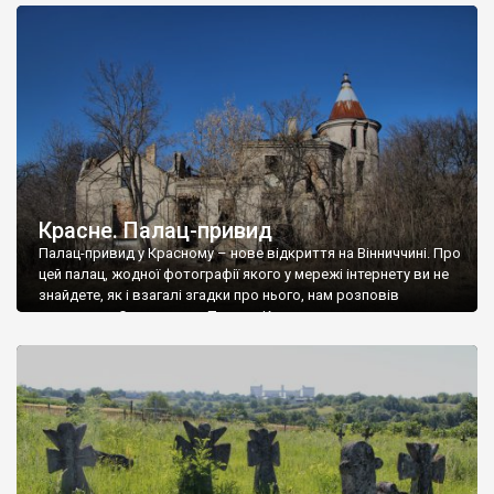
доглянутий, а в іншій суцільна руїна. Руїни палацу Тишкевичів у
Андрушівці, на Вінниччині. Такий стан […]
Красне. Палац-привид
Палац-привид у Красному – нове відкриття на Вінниччині. Про
цей палац, жодної фотографії якого у мережі інтернету ви не
знайдете, як і взагалі згадки про нього, нам розповів
мешканець Самгородка. Палац у Красному вразив не лише
станом руїни і чагарями, які його оточують, але і величчю
навіть у руїні. Можна уявно рекоструювати головний вхід із
[…]