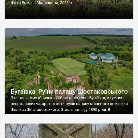
Фото Романа Маленкова, 2023 р.
Бугаївка. Руїни палацу Шостаковського
В невеликому (близько 200 жителів) селі Бугаївка, в густих
непролазних чагарях стоять руїни палацу місцевого поміщика
Фелікса Шостаковського. Звели палац у 1893 році. В
радянський період у ньому спочатку містилася школа, потім
клуб, ще пізніше – гуртожиток. У 60-х роках минулого
століття тут розмістили туберкульозну лікарню. Коли із
палацу виїхала лікарня – ми точно не […]