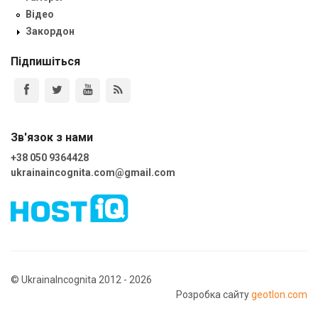
Відео
Закордон
Підпишіться
Зв'язок з нами
+38 050 9364428
ukrainaincognita.com@gmail.com
© UkrainaIncognita 2012 - 2026
Розробка сайту
geotlon.com