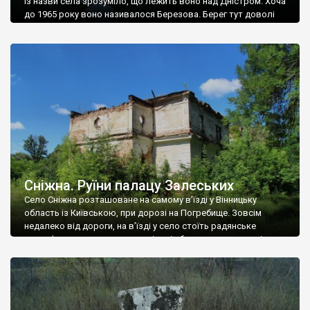
Із назви села зрозуміло, що лежить воно над Дністром. Хоча
до 1965 року воно називалося Березова. Берег тут доволі
високий і крутий, як і майже всюди на Поділлі, але є кілька
грунтових доріг, які збігають аж до самої води – цим
Наддністрянське відрізняється від більшості навколишніх
сіл. У селі є мурована Михайлівська церква. Точної дати […]
Сніжна. Руїни палацу Залеських
Село Сніжна розташоване на самому в’їзді у Вінницьку
область із Київською, при дорозі на Погребище. Зовсім
недалеко від дороги, на в’їзді у село стоїть радянське
рельєфне пано, яке показує жінку і яблуню, а трохи далі, десь
серед дерев, заховалися руїни палацу Залеських. З дороги їх
не видно, але видно дві стареньких колії у траві – […]