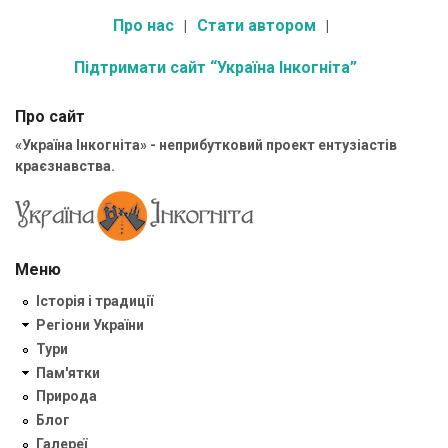
Про нас
Стати автором
Підтримати сайт “Україна Інкогніта”
Про сайт
«Україна Інкогніта» - неприбутковий проект ентузіастів
краєзнавства.
Меню
Історія і традиції
Регіони України
Тури
Пам'ятки
Природа
Блог
Галереї