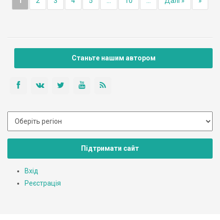
1
2
3
4
5
...
10
...
Далі »
»
Станьте нашим автором
Підтримати сайт
Вхід
Реєстрація