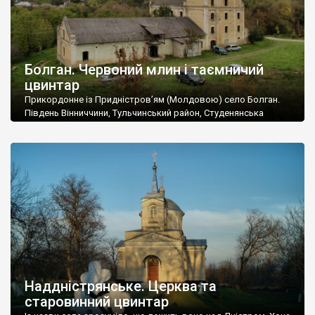
Болган. Червоний млин і таємничий
цвинтар
Прикордонне із Придністров’ям (Молдовою) село Болган.
Південь Вінниччини, Тульчинський район, Студенянська
громада. У селі мешкає близько тисячі осіб. Спочатку ми
дізналися, що у Болгані є величезний захаращений
старовинний цвинтар із кам’яними хрестами. Всі епітафії, які
збереглися, написані кирилицею, церковнослов’янською
мовою. За всіма традиційними ознаками – цвинтар
український. Хрести датуються 19 століттям. У 1924-1940
роках Болган […]
Наддністрянське. Церква та
старовинний цвинтар