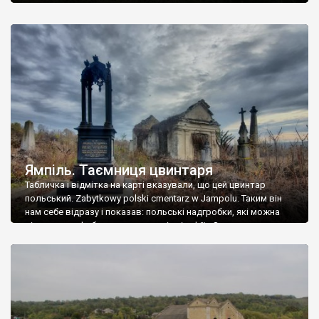
Ямпіль. Таємниця цвинтаря
Табличка і відмітка на карті вказували, що цей цвинтар
польський. Zabytkowy polski cmentarz w Jampolu. Таким він
нам себе відразу і показав: польські надгробки, які можна
віднести до фабричних, польські епітафії… Загалом цвинтар
виявився величезним – порахували площу у GoogleMaps –
виявилося більше семи гектарів. Перше враження про
абсолютну звичайність польського цвинтаря виявилося
оманливим – […]