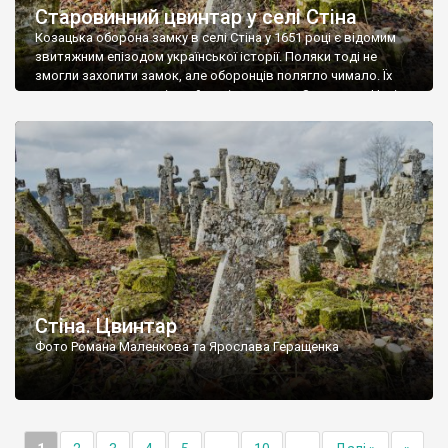
Старовинний цвинтар у селі Стіна
Козацька оборона замку в селі Стіна у 1651 році є відомим
звитяжним епізодом української історії. Поляки тоді не
змогли захопити замок, але оборонців полягло чимало. Їх
поховали на цвинтарі, який тоді називався Замковим. Нині на
місці замку церква із кам’яною огорожею, а цвинтар є. На
ньому чимало хрестів 19 століття, є такі, де епітафії стер […]
Стіна. Цвинтар
Фото Романа Маленкова та Ярослава Геращенка