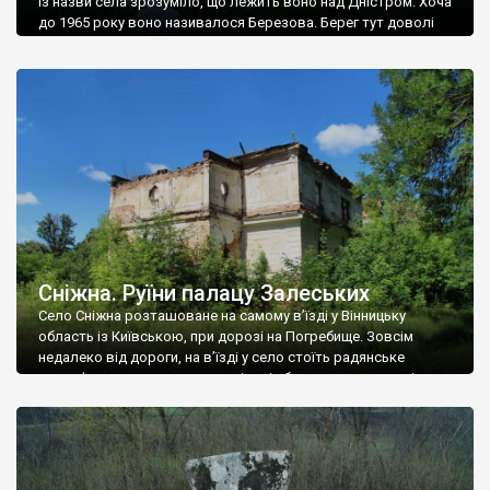
Із назви села зрозуміло, що лежить воно над Дністром. Хоча
до 1965 року воно називалося Березова. Берег тут доволі
високий і крутий, як і майже всюди на Поділлі, але є кілька
грунтових доріг, які збігають аж до самої води – цим
Наддністрянське відрізняється від більшості навколишніх
сіл. У селі є мурована Михайлівська церква. Точної дати […]
Сніжна. Руїни палацу Залеських
Село Сніжна розташоване на самому в’їзді у Вінницьку
область із Київською, при дорозі на Погребище. Зовсім
недалеко від дороги, на в’їзді у село стоїть радянське
рельєфне пано, яке показує жінку і яблуню, а трохи далі, десь
серед дерев, заховалися руїни палацу Залеських. З дороги їх
не видно, але видно дві стареньких колії у траві – […]