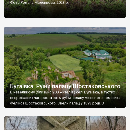
Фото Романа Маленкова, 2023 р.
Бугаївка. Руїни палацу Шостаковського
В невеликому (близько 200 жителів) селі Бугаївка, в густих
непролазних чагарях стоять руїни палацу місцевого поміщика
Фелікса Шостаковського. Звели палац у 1893 році. В
радянський період у ньому спочатку містилася школа, потім
клуб, ще пізніше – гуртожиток. У 60-х роках минулого
століття тут розмістили туберкульозну лікарню. Коли із
палацу виїхала лікарня – ми точно не […]