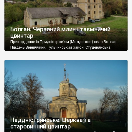
Болган. Червоний млин і таємничий
цвинтар
Прикордонне із Придністров’ям (Молдовою) село Болган.
Південь Вінниччини, Тульчинський район, Студенянська
громада. У селі мешкає близько тисячі осіб. Спочатку ми
дізналися, що у Болгані є величезний захаращений
старовинний цвинтар із кам’яними хрестами. Всі епітафії, які
збереглися, написані кирилицею, церковнослов’янською
мовою. За всіма традиційними ознаками – цвинтар
український. Хрести датуються 19 століттям. У 1924-1940
роках Болган […]
Наддністрянське. Церква та
старовинний цвинтар