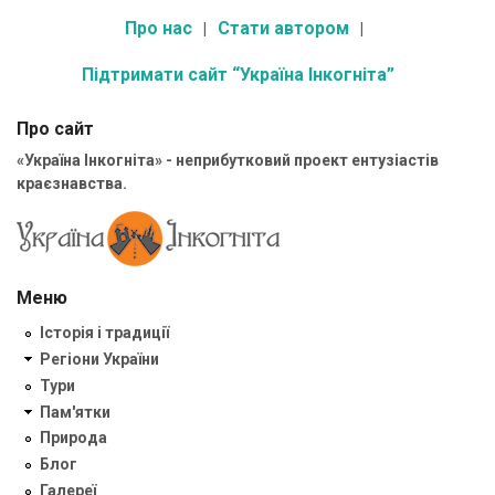
Про нас
Стати автором
Підтримати сайт “Україна Інкогніта”
Про сайт
«Україна Інкогніта» - неприбутковий проект ентузіастів
краєзнавства.
Меню
Історія і традиції
Регіони України
Тури
Пам'ятки
Природа
Блог
Галереї