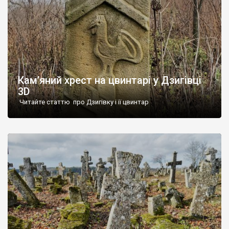
Кам’яний хрест на цвинтарі у Дзигівці
3D
Читайте статтю про Дзигівку і її цвинтар