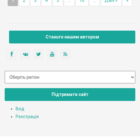
1
2
3
4
5
...
10
...
Далі »
»
Станьте нашим автором
Підтримати сайт
Вхід
Реєстрація