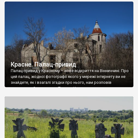
доглянутий, а в іншій суцільна руїна. Руїни палацу Тишкевичів у
Андрушівці, на Вінниччині. Такий стан […]
Красне. Палац-привид
Палац-привид у Красному – нове відкриття на Вінниччині. Про
цей палац, жодної фотографії якого у мережі інтернету ви не
знайдете, як і взагалі згадки про нього, нам розповів
мешканець Самгородка. Палац у Красному вразив не лише
станом руїни і чагарями, які його оточують, але і величчю
навіть у руїні. Можна уявно рекоструювати головний вхід із
[…]