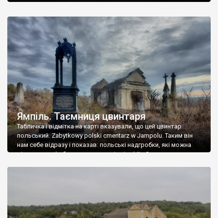
Ямпіль. Таємниця цвинтаря
Табличка і відмітка на карті вказували, що цей цвинтар
польський. Zabytkowy polski cmentarz w Jampolu. Таким він
нам себе відразу і показав: польські надгробки, які можна
віднести до фабричних, польські епітафії… Загалом цвинтар
виявився величезним – порахували площу у GoogleMaps –
виявилося більше семи гектарів. Перше враження про
абсолютну звичайність польського цвинтаря виявилося
оманливим – […]