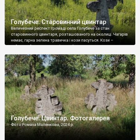
Голубече. Старовинний цвинтар
Величезний респект громаді села Голубече за стан
старовинного цвинтаря, розташованого на околиці. Чагарів
немає, гарна зелена травичка і кози пасуться. Кози –
найкращий регулятор шкідливої, для старих кладовищ,
рослинності. Навесні, коли паростки дерев вкриваються
бруньками, кози ті бруньки обгризають, бо то улюблений
делікатес. На цвинтарі у Голубечому ціла колекція
різноманітних форм хрестів. Село відносно невелике, […]
Голубече. Цвинтар. Фотогалерея
Фото Романа Маленкова, 2024 р.