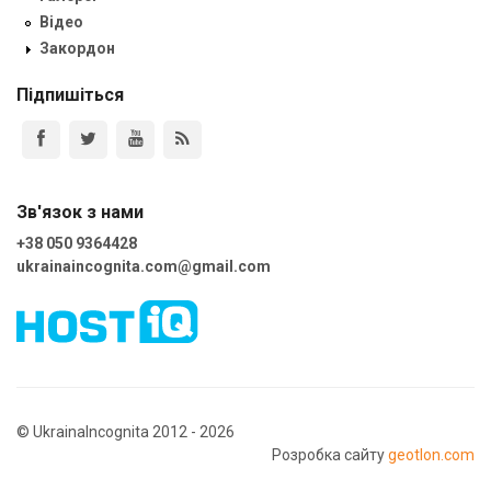
Відео
Закордон
Підпишіться
Зв'язок з нами
+38 050 9364428
ukrainaincognita.com@gmail.com
© UkrainaIncognita 2012 - 2026
Розробка сайту
geotlon.com