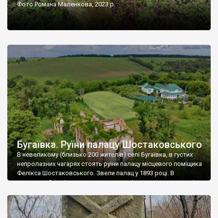
Фото Романа Маленкова, 2023 р.
Бугаївка. Руїни палацу Шостаковського
В невеликому (близько 200 жителів) селі Бугаївка, в густих
непролазних чагарях стоять руїни палацу місцевого поміщика
Фелікса Шостаковського. Звели палац у 1893 році. В
радянський період у ньому спочатку містилася школа, потім
клуб, ще пізніше – гуртожиток. У 60-х роках минулого
століття тут розмістили туберкульозну лікарню. Коли із
палацу виїхала лікарня – ми точно не […]