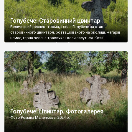
Голубече. Старовинний цвинтар
Величезний респект громаді села Голубече за стан
старовинного цвинтаря, розташованого на околиці. Чагарів
немає, гарна зелена травичка і кози пасуться. Кози –
найкращий регулятор шкідливої, для старих кладовищ,
рослинності. Навесні, коли паростки дерев вкриваються
бруньками, кози ті бруньки обгризають, бо то улюблений
делікатес. На цвинтарі у Голубечому ціла колекція
різноманітних форм хрестів. Село відносно невелике, […]
Голубече. Цвинтар. Фотогалерея
Фото Романа Маленкова, 2024 р.