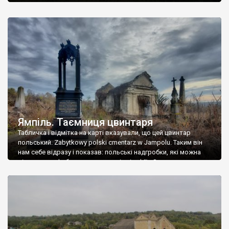
Ямпіль. Таємниця цвинтаря
Табличка і відмітка на карті вказували, що цей цвинтар
польський. Zabytkowy polski cmentarz w Jampolu. Таким він
нам себе відразу і показав: польські надгробки, які можна
віднести до фабричних, польські епітафії… Загалом цвинтар
виявився величезним – порахували площу у GoogleMaps –
виявилося більше семи гектарів. Перше враження про
абсолютну звичайність польського цвинтаря виявилося
оманливим – […]