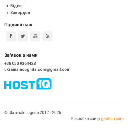
Відео
Закордон
Підпишіться
Зв'язок з нами
+38 050 9364428
ukrainaincognita.com@gmail.com
© UkrainaIncognita 2012 - 2026
Розробка сайту
geotlon.com