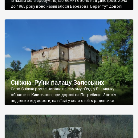
Із назви села зрозуміло, що лежить воно над Дністром. Хоча
до 1965 року воно називалося Березова. Берег тут доволі
високий і крутий, як і майже всюди на Поділлі, але є кілька
грунтових доріг, які збігають аж до самої води – цим
Наддністрянське відрізняється від більшості навколишніх
сіл. У селі є мурована Михайлівська церква. Точної дати […]
Сніжна. Руїни палацу Залеських
Село Сніжна розташоване на самому в’їзді у Вінницьку
область із Київською, при дорозі на Погребище. Зовсім
недалеко від дороги, на в’їзді у село стоїть радянське
рельєфне пано, яке показує жінку і яблуню, а трохи далі, десь
серед дерев, заховалися руїни палацу Залеських. З дороги їх
не видно, але видно дві стареньких колії у траві – […]