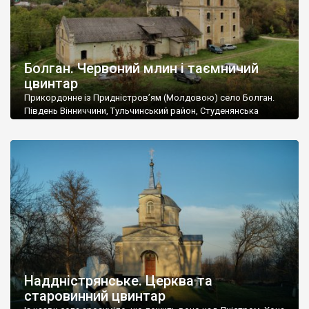
Болган. Червоний млин і таємничий
цвинтар
Прикордонне із Придністров’ям (Молдовою) село Болган.
Південь Вінниччини, Тульчинський район, Студенянська
громада. У селі мешкає близько тисячі осіб. Спочатку ми
дізналися, що у Болгані є величезний захаращений
старовинний цвинтар із кам’яними хрестами. Всі епітафії, які
збереглися, написані кирилицею, церковнослов’янською
мовою. За всіма традиційними ознаками – цвинтар
український. Хрести датуються 19 століттям. У 1924-1940
роках Болган […]
Наддністрянське. Церква та
старовинний цвинтар