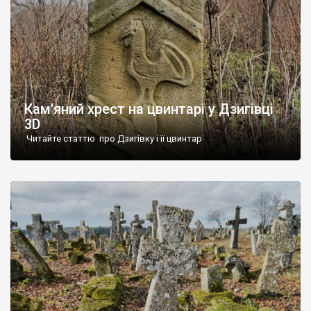
Кам’яний хрест на цвинтарі у Дзигівці
3D
Читайте статтю про Дзигівку і її цвинтар