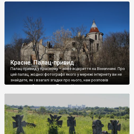
доглянутий, а в іншій суцільна руїна. Руїни палацу Тишкевичів у
Андрушівці, на Вінниччині. Такий стан […]
Красне. Палац-привид
Палац-привид у Красному – нове відкриття на Вінниччині. Про
цей палац, жодної фотографії якого у мережі інтернету ви не
знайдете, як і взагалі згадки про нього, нам розповів
мешканець Самгородка. Палац у Красному вразив не лише
станом руїни і чагарями, які його оточують, але і величчю
навіть у руїні. Можна уявно рекоструювати головний вхід із
[…]