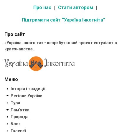
Про нас
Стати автором
Підтримати сайт “Україна Інкогніта”
Про сайт
«Україна Інкогніта» - неприбутковий проект ентузіастів
краєзнавства.
Меню
Історія і традиції
Регіони України
Тури
Пам'ятки
Природа
Блог
Галереї