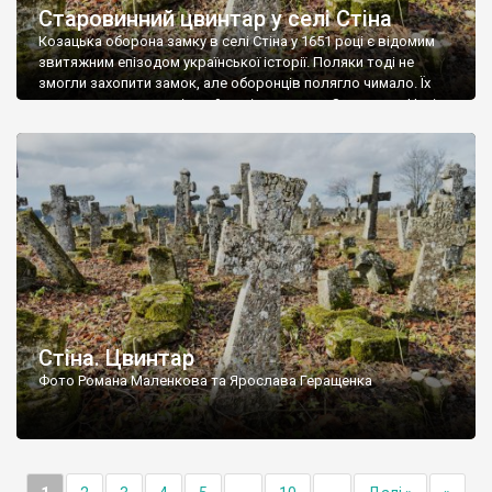
Старовинний цвинтар у селі Стіна
Козацька оборона замку в селі Стіна у 1651 році є відомим
звитяжним епізодом української історії. Поляки тоді не
змогли захопити замок, але оборонців полягло чимало. Їх
поховали на цвинтарі, який тоді називався Замковим. Нині на
місці замку церква із кам’яною огорожею, а цвинтар є. На
ньому чимало хрестів 19 століття, є такі, де епітафії стер […]
Стіна. Цвинтар
Фото Романа Маленкова та Ярослава Геращенка