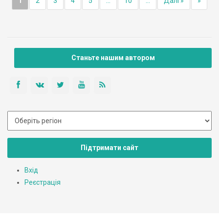
1
2
3
4
5
...
10
...
Далі »
»
Станьте нашим автором
Підтримати сайт
Вхід
Реєстрація