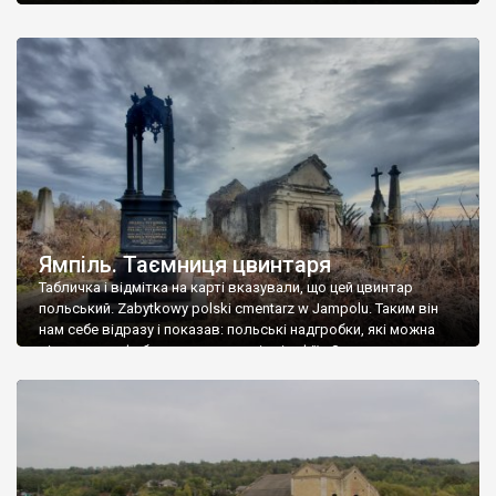
Ямпіль. Таємниця цвинтаря
Табличка і відмітка на карті вказували, що цей цвинтар
польський. Zabytkowy polski cmentarz w Jampolu. Таким він
нам себе відразу і показав: польські надгробки, які можна
віднести до фабричних, польські епітафії… Загалом цвинтар
виявився величезним – порахували площу у GoogleMaps –
виявилося більше семи гектарів. Перше враження про
абсолютну звичайність польського цвинтаря виявилося
оманливим – […]