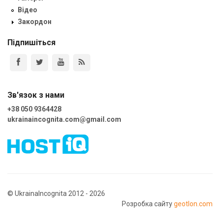
Відео
Закордон
Підпишіться
Зв'язок з нами
+38 050 9364428
ukrainaincognita.com@gmail.com
© UkrainaIncognita 2012 - 2026
Розробка сайту
geotlon.com