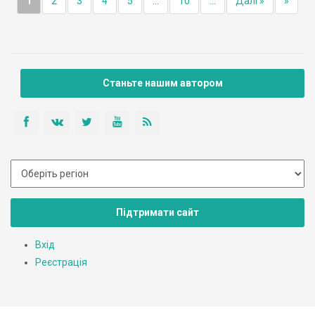
1
2
3
4
5
...
10
...
Далі »
»
Станьте нашим автором
Підтримати сайт
Вхід
Реєстрація