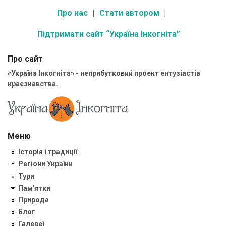
Про нас
Стати автором
Підтримати сайт “Україна Інкогніта”
Про сайт
«Україна Інкогніта» - неприбутковий проект ентузіастів
краєзнавства.
Меню
Історія і традиції
Регіони України
Тури
Пам'ятки
Природа
Блог
Галереї