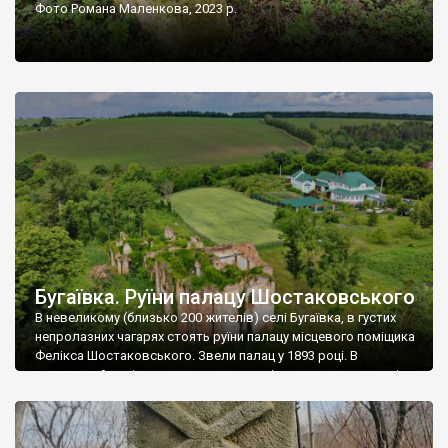
Фото Романа Маленкова, 2023 р.
Бугаївка. Руїни палацу Шостаковського
В невеликому (близько 200 жителів) селі Бугаївка, в густих
непролазних чагарях стоять руїни палацу місцевого поміщика
Фелікса Шостаковського. Звели палац у 1893 році. В
радянський період у ньому спочатку містилася школа, потім
клуб, ще пізніше – гуртожиток. У 60-х роках минулого
століття тут розмістили туберкульозну лікарню. Коли із
палацу виїхала лікарня – ми точно не […]