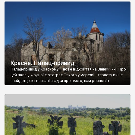
доглянутий, а в іншій суцільна руїна. Руїни палацу Тишкевичів у
Андрушівці, на Вінниччині. Такий стан […]
Красне. Палац-привид
Палац-привид у Красному – нове відкриття на Вінниччині. Про
цей палац, жодної фотографії якого у мережі інтернету ви не
знайдете, як і взагалі згадки про нього, нам розповів
мешканець Самгородка. Палац у Красному вразив не лише
станом руїни і чагарями, які його оточують, але і величчю
навіть у руїні. Можна уявно рекоструювати головний вхід із
[…]