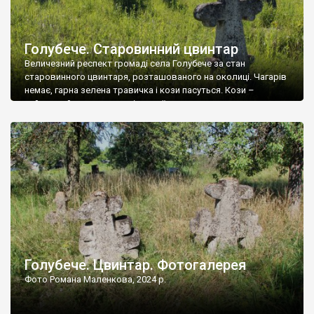
Голубече. Старовинний цвинтар
Величезний респект громаді села Голубече за стан
старовинного цвинтаря, розташованого на околиці. Чагарів
немає, гарна зелена травичка і кози пасуться. Кози –
найкращий регулятор шкідливої, для старих кладовищ,
рослинності. Навесні, коли паростки дерев вкриваються
бруньками, кози ті бруньки обгризають, бо то улюблений
делікатес. На цвинтарі у Голубечому ціла колекція
різноманітних форм хрестів. Село відносно невелике, […]
Голубече. Цвинтар. Фотогалерея
Фото Романа Маленкова, 2024 р.