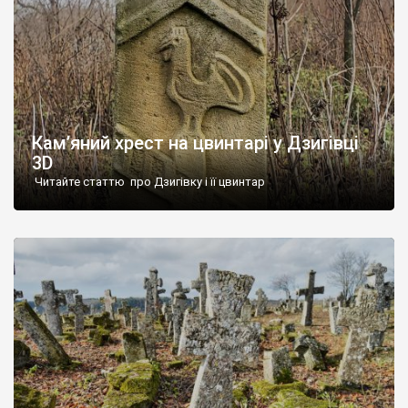
Кам’яний хрест на цвинтарі у Дзигівці
3D
Читайте статтю про Дзигівку і її цвинтар