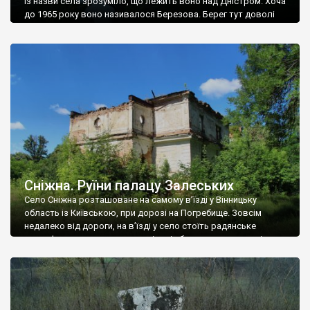
Із назви села зрозуміло, що лежить воно над Дністром. Хоча
до 1965 року воно називалося Березова. Берег тут доволі
високий і крутий, як і майже всюди на Поділлі, але є кілька
грунтових доріг, які збігають аж до самої води – цим
Наддністрянське відрізняється від більшості навколишніх
сіл. У селі є мурована Михайлівська церква. Точної дати […]
Сніжна. Руїни палацу Залеських
Село Сніжна розташоване на самому в’їзді у Вінницьку
область із Київською, при дорозі на Погребище. Зовсім
недалеко від дороги, на в’їзді у село стоїть радянське
рельєфне пано, яке показує жінку і яблуню, а трохи далі, десь
серед дерев, заховалися руїни палацу Залеських. З дороги їх
не видно, але видно дві стареньких колії у траві – […]