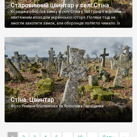
Старовинний цвинтар у селі Стіна
Козацька оборона замку в селі Стіна у 1651 році є відомим
звитяжним епізодом української історії. Поляки тоді не
змогли захопити замок, але оборонців полягло чимало. Їх
поховали на цвинтарі, який тоді називався Замковим. Нині на
місці замку церква із кам’яною огорожею, а цвинтар є. На
ньому чимало хрестів 19 століття, є такі, де епітафії стер […]
Стіна. Цвинтар
Фото Романа Маленкова та Ярослава Геращенка