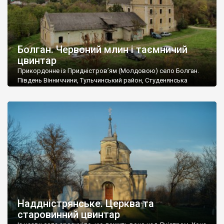
Болган. Червоний млин і таємничий
цвинтар
Прикордонне із Придністров’ям (Молдовою) село Болган.
Південь Вінниччини, Тульчинський район, Студенянська
громада. У селі мешкає близько тисячі осіб. Спочатку ми
дізналися, що у Болгані є величезний захаращений
старовинний цвинтар із кам’яними хрестами. Всі епітафії, які
збереглися, написані кирилицею, церковнослов’янською
мовою. За всіма традиційними ознаками – цвинтар
український. Хрести датуються 19 століттям. У 1924-1940
роках Болган […]
Наддністрянське. Церква та
старовинний цвинтар