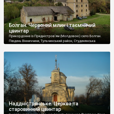
Болган. Червоний млин і таємничий
цвинтар
Прикордонне із Придністров’ям (Молдовою) село Болган.
Південь Вінниччини, Тульчинський район, Студенянська
громада. У селі мешкає близько тисячі осіб. Спочатку ми
дізналися, що у Болгані є величезний захаращений
старовинний цвинтар із кам’яними хрестами. Всі епітафії, які
збереглися, написані кирилицею, церковнослов’янською
мовою. За всіма традиційними ознаками – цвинтар
український. Хрести датуються 19 століттям. У 1924-1940
роках Болган […]
Наддністрянське. Церква та
старовинний цвинтар