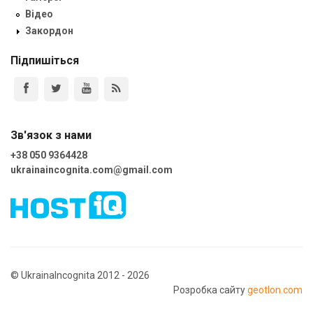
Відео
Закордон
Підпишіться
Зв'язок з нами
+38 050 9364428
ukrainaincognita.com@gmail.com
© UkrainaIncognita 2012 - 2026
Розробка сайту
geotlon.com