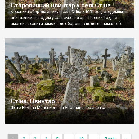
Старовинний цвинтар у селі Стіна
Козацька оборона замку в селі Стіна у 1651 році є відомим
звитяжним епізодом української історії. Поляки тоді не
змогли захопити замок, але оборонців полягло чимало. Їх
поховали на цвинтарі, який тоді називався Замковим. Нині на
місці замку церква із кам’яною огорожею, а цвинтар є. На
ньому чимало хрестів 19 століття, є такі, де епітафії стер […]
Стіна. Цвинтар
Фото Романа Маленкова та Ярослава Геращенка