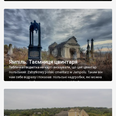
Ямпіль. Таємниця цвинтаря
Табличка і відмітка на карті вказували, що цей цвинтар
польський. Zabytkowy polski cmentarz w Jampolu. Таким він
нам себе відразу і показав: польські надгробки, які можна
віднести до фабричних, польські епітафії… Загалом цвинтар
виявився величезним – порахували площу у GoogleMaps –
виявилося більше семи гектарів. Перше враження про
абсолютну звичайність польського цвинтаря виявилося
оманливим – […]