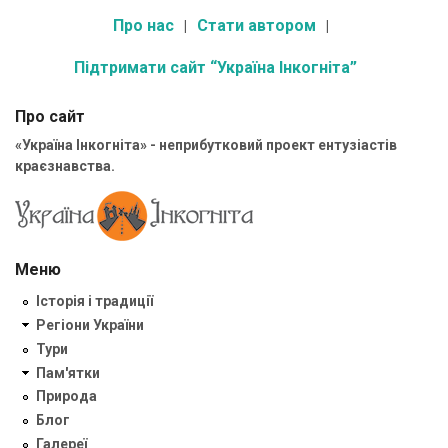
Про нас
Стати автором
Підтримати сайт “Україна Інкогніта”
Про сайт
«Україна Інкогніта» - неприбутковий проект ентузіастів
краєзнавства.
Меню
Історія і традиції
Регіони України
Тури
Пам'ятки
Природа
Блог
Галереї