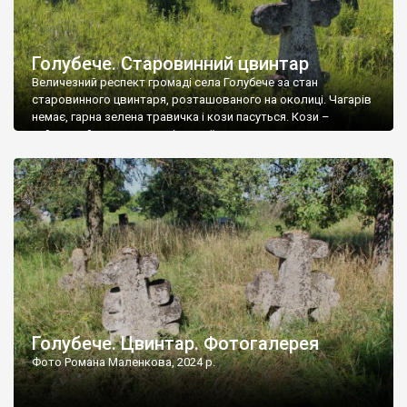
Голубече. Старовинний цвинтар
Величезний респект громаді села Голубече за стан
старовинного цвинтаря, розташованого на околиці. Чагарів
немає, гарна зелена травичка і кози пасуться. Кози –
найкращий регулятор шкідливої, для старих кладовищ,
рослинності. Навесні, коли паростки дерев вкриваються
бруньками, кози ті бруньки обгризають, бо то улюблений
делікатес. На цвинтарі у Голубечому ціла колекція
різноманітних форм хрестів. Село відносно невелике, […]
Голубече. Цвинтар. Фотогалерея
Фото Романа Маленкова, 2024 р.