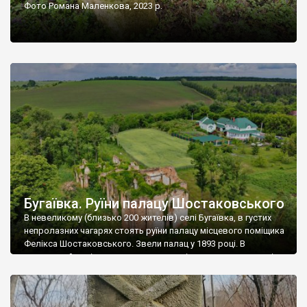
Фото Романа Маленкова, 2023 р.
Бугаївка. Руїни палацу Шостаковського
В невеликому (близько 200 жителів) селі Бугаївка, в густих
непролазних чагарях стоять руїни палацу місцевого поміщика
Фелікса Шостаковського. Звели палац у 1893 році. В
радянський період у ньому спочатку містилася школа, потім
клуб, ще пізніше – гуртожиток. У 60-х роках минулого
століття тут розмістили туберкульозну лікарню. Коли із
палацу виїхала лікарня – ми точно не […]