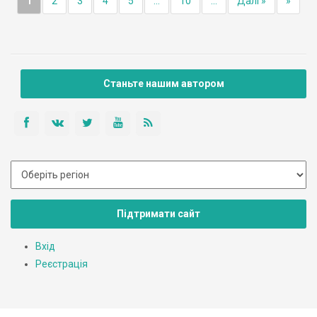
1
2
3
4
5
...
10
...
Далі »
»
Станьте нашим автором
Підтримати сайт
Вхід
Реєстрація