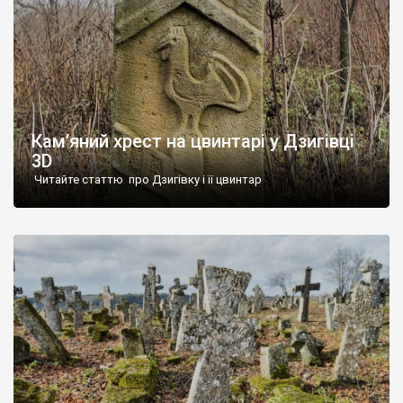
Кам’яний хрест на цвинтарі у Дзигівці
3D
Читайте статтю про Дзигівку і її цвинтар