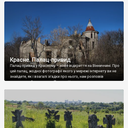
доглянутий, а в іншій суцільна руїна. Руїни палацу Тишкевичів у
Андрушівці, на Вінниччині. Такий стан […]
Красне. Палац-привид
Палац-привид у Красному – нове відкриття на Вінниччині. Про
цей палац, жодної фотографії якого у мережі інтернету ви не
знайдете, як і взагалі згадки про нього, нам розповів
мешканець Самгородка. Палац у Красному вразив не лише
станом руїни і чагарями, які його оточують, але і величчю
навіть у руїні. Можна уявно рекоструювати головний вхід із
[…]