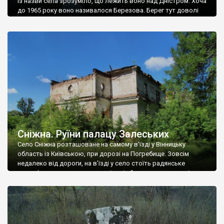
Із назви села зрозуміло, що лежить воно над Дністром. Хоча
до 1965 року воно називалося Березова. Берег тут доволі
високий і крутий, як і майже всюди на Поділлі, але є кілька
грунтових доріг, які збігають аж до самої води – цим
Наддністрянське відрізняється від більшості навколишніх
сіл. У селі є мурована Михайлівська церква. Точної дати […]
Сніжна. Руїни палацу Залеських
Село Сніжна розташоване на самому в’їзді у Вінницьку
область із Київською, при дорозі на Погребище. Зовсім
недалеко від дороги, на в’їзді у село стоїть радянське
рельєфне пано, яке показує жінку і яблуню, а трохи далі, десь
серед дерев, заховалися руїни палацу Залеських. З дороги їх
не видно, але видно дві стареньких колії у траві – […]