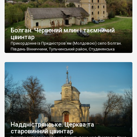
Болган. Червоний млин і таємничий
цвинтар
Прикордонне із Придністров’ям (Молдовою) село Болган.
Південь Вінниччини, Тульчинський район, Студенянська
громада. У селі мешкає близько тисячі осіб. Спочатку ми
дізналися, що у Болгані є величезний захаращений
старовинний цвинтар із кам’яними хрестами. Всі епітафії, які
збереглися, написані кирилицею, церковнослов’янською
мовою. За всіма традиційними ознаками – цвинтар
український. Хрести датуються 19 століттям. У 1924-1940
роках Болган […]
Наддністрянське. Церква та
старовинний цвинтар