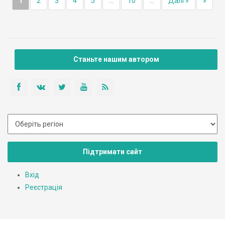
1
2
3
4
5
...
10
...
Далі »
»
Станьте нашим автором
Підтримати сайт
Вхід
Реєстрація