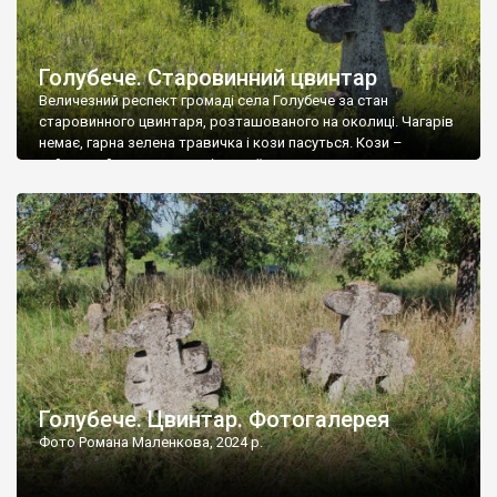
Голубече. Старовинний цвинтар
Величезний респект громаді села Голубече за стан
старовинного цвинтаря, розташованого на околиці. Чагарів
немає, гарна зелена травичка і кози пасуться. Кози –
найкращий регулятор шкідливої, для старих кладовищ,
рослинності. Навесні, коли паростки дерев вкриваються
бруньками, кози ті бруньки обгризають, бо то улюблений
делікатес. На цвинтарі у Голубечому ціла колекція
різноманітних форм хрестів. Село відносно невелике, […]
Голубече. Цвинтар. Фотогалерея
Фото Романа Маленкова, 2024 р.