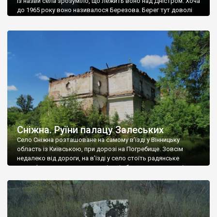
Із назви села зрозуміло, що лежить воно над Дністром. Хоча
до 1965 року воно називалося Березова. Берег тут доволі
високий і крутий, як і майже всюди на Поділлі, але є кілька
грунтових доріг, які збігають аж до самої води – цим
Наддністрянське відрізняється від більшості навколишніх
сіл. У селі є мурована Михайлівська церква. Точної дати […]
Сніжна. Руїни палацу Залеських
Село Сніжна розташоване на самому в’їзді у Вінницьку
область із Київською, при дорозі на Погребище. Зовсім
недалеко від дороги, на в’їзді у село стоїть радянське
рельєфне пано, яке показує жінку і яблуню, а трохи далі, десь
серед дерев, заховалися руїни палацу Залеських. З дороги їх
не видно, але видно дві стареньких колії у траві – […]