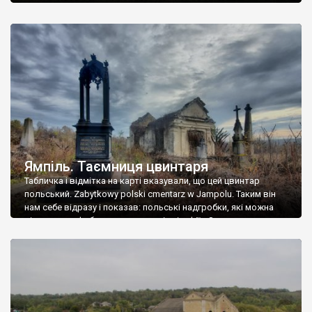
Ямпіль. Таємниця цвинтаря
Табличка і відмітка на карті вказували, що цей цвинтар
польський. Zabytkowy polski cmentarz w Jampolu. Таким він
нам себе відразу і показав: польські надгробки, які можна
віднести до фабричних, польські епітафії… Загалом цвинтар
виявився величезним – порахували площу у GoogleMaps –
виявилося більше семи гектарів. Перше враження про
абсолютну звичайність польського цвинтаря виявилося
оманливим – […]