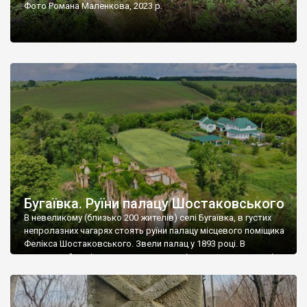
Фото Романа Маленкова, 2023 р.
Бугаївка. Руїни палацу Шостаковського
В невеликому (близько 200 жителів) селі Бугаївка, в густих
непролазних чагарях стоять руїни палацу місцевого поміщика
Фелікса Шостаковського. Звели палац у 1893 році. В
радянський період у ньому спочатку містилася школа, потім
клуб, ще пізніше – гуртожиток. У 60-х роках минулого
століття тут розмістили туберкульозну лікарню. Коли із
палацу виїхала лікарня – ми точно не […]