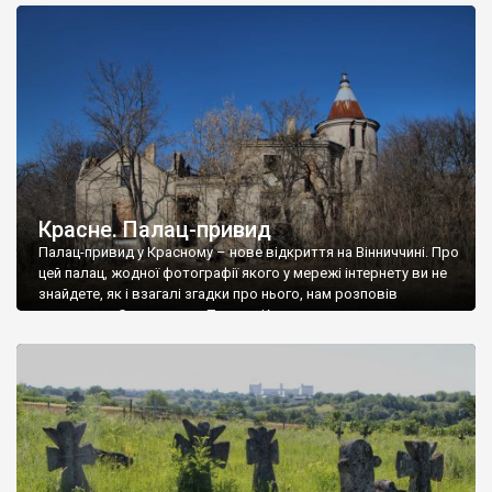
доглянутий, а в іншій суцільна руїна. Руїни палацу Тишкевичів у
Андрушівці, на Вінниччині. Такий стан […]
Красне. Палац-привид
Палац-привид у Красному – нове відкриття на Вінниччині. Про
цей палац, жодної фотографії якого у мережі інтернету ви не
знайдете, як і взагалі згадки про нього, нам розповів
мешканець Самгородка. Палац у Красному вразив не лише
станом руїни і чагарями, які його оточують, але і величчю
навіть у руїні. Можна уявно рекоструювати головний вхід із
[…]