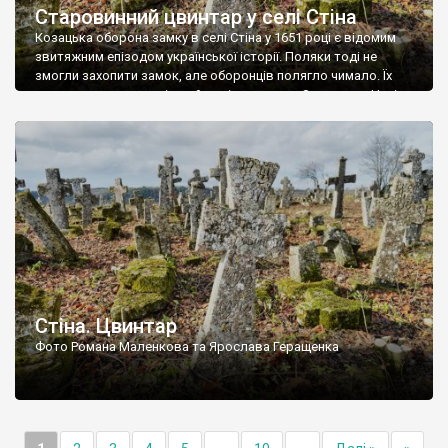
Старовинний цвинтар у селі Стіна
Козацька оборона замку в селі Стіна у 1651 році є відомим
звитяжним епізодом української історії. Поляки тоді не
змогли захопити замок, але оборонців полягло чимало. Їх
поховали на цвинтарі, який тоді називався Замковим. Нині на
місці замку церква із кам’яною огорожею, а цвинтар є. На
ньому чимало хрестів 19 століття, є такі, де епітафії стер […]
Стіна. Цвинтар
Фото Романа Маленкова та Ярослава Геращенка