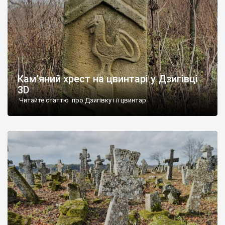
Кам’яний хрест на цвинтарі у Дзигівці
3D
Читайте статтю про Дзигівку і її цвинтар