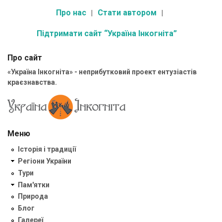
Про нас
Стати автором
Підтримати сайт “Україна Інкогніта”
Про сайт
«Україна Інкогніта» - неприбутковий проект ентузіастів
краєзнавства.
Меню
Історія і традиції
Регіони України
Тури
Пам'ятки
Природа
Блог
Галереї