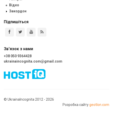
Відео
Закордон
Підпишіться
Зв'язок з нами
+38 050 9364428
ukrainaincognita.com@gmail.com
© UkrainaIncognita 2012 - 2026
Розробка сайту
geotlon.com