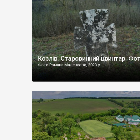
Наддністрянське відрізняється від більшості навко
сіл. У селі є мурована Михайлівська церква. Точної д
Козлів. Старовинний цвинтар. Фо
Фото Романа Маленкова, 2023 р.