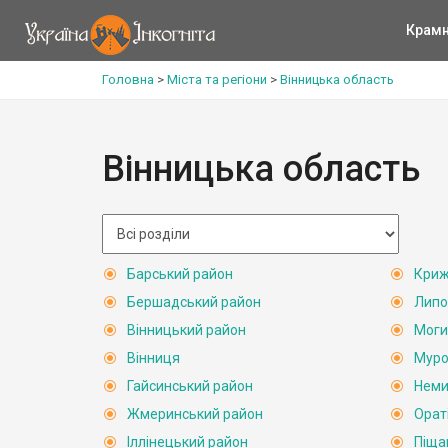
Крам
Головна
>
Міста та регіони
>
Вінницька область
Вінницька область
Барський район
Криж
Бершадський район
Липо
Вінницький район
Моги
Вінниця
Муро
Гайсинський район
Неми
Жмеринський район
Орат
Іллінецький район
Піща