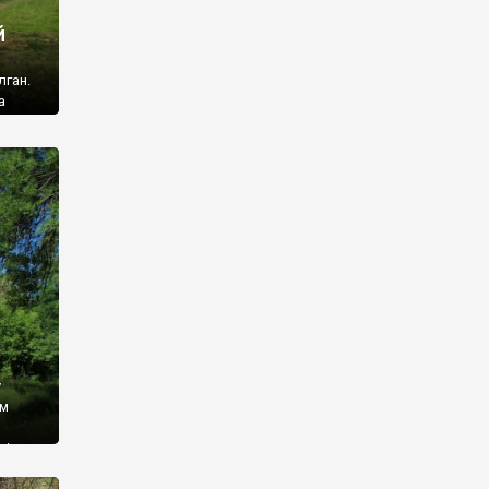
й
лган.
а
 ми
ї, які
кою
940
у
ім
і,
 З