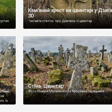
Кам’яний хрест на цвинтарі у Дзигі
3D
густих
Читайте статтю про Дзигівку і її цвинтар
93 році.
ола,
инулого
и із
Стіна. Цвинтар
ідомим
Фото Романа Маленкова та Ярослава Геращенка
 не
о. Їх
. Нині
ар є.