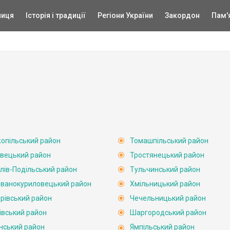
ниця
Історія і традиції
Регіони України
Закордон
Пам'
опільський район
Томашпільський район
вецький район
Тростянецький район
лів-Подільський район
Тульчинський район
ванокуриловецький район
Хмільницький район
рівський район
Чечельницький район
івський район
Шаргородський район
нський район
Ямпільський район