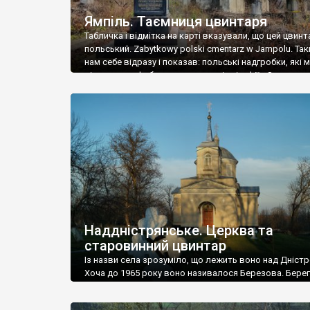
Ямпіль. Таємниця цвинтаря
Табличка і відмітка на карті вказували, що цей цвинт
польський. Zabytkowy polski cmentarz w Jampolu. Так
нам себе відразу і показав: польські надгробки, які
віднести до фабричних, польські епітафії… Загалом 
виявився величезним – порахували площу у Google
виявилося більше семи гектарів. Перше враження п
абсолютну звичайність польського цвинтаря вияви
оманливим – […]
Наддністрянське. Церква та
старовинний цвинтар
Із назви села зрозуміло, що лежить воно над Дністр
Хоча до 1965 року воно називалося Березова. Берег
доволі високий і крутий, як і майже всюди на Поділлі
кілька грунтових доріг, які збігають аж до самої вод