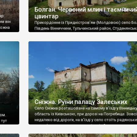
Болган. Червоний млин і таємничи
цвинтар
ар
им він
Прикордонне із Придністров’ям (Молдовою) село Бо
 можна
Південь Вінниччини, Тульчинський район, Студенянськ
цвинтар
громада. У селі мешкає близько тисячі осіб. Спочатку
Maps –
дізналися, що у Болгані є величезний захаращений
ро
старовинний цвинтар із кам’яними хрестами. Всі епітафі
лося
збереглися, написані кирилицею, церковнослов’янсь
мовою. За всіма традиційними ознаками – цвинтар
український. Хрести датуються 19 століттям. У 1924-1
роках Болган […]
Сніжна. Руїни палацу Залеських
Село Сніжна розташоване на самому в’їзді у Вінницьк
область із Київською, при дорозі на Погребище. Зовс
ом.
недалеко від дороги, на в’їзді у село стоїть радянське
 тут
рельєфне пано, яке показує жінку і яблуню, а трохи дал
, але є
десь серед дерев, заховалися руїни палацу Залеських.
и – цим