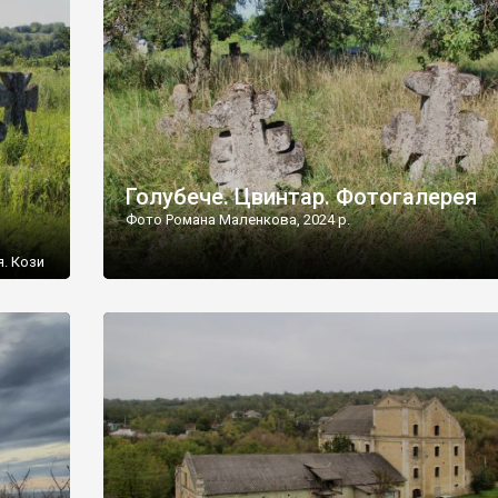
[…]
Голубече. Цвинтар. Фотогалерея
Фото Романа Маленкова, 2024 р.
я. Кози
овищ,
ються
ений
 […]