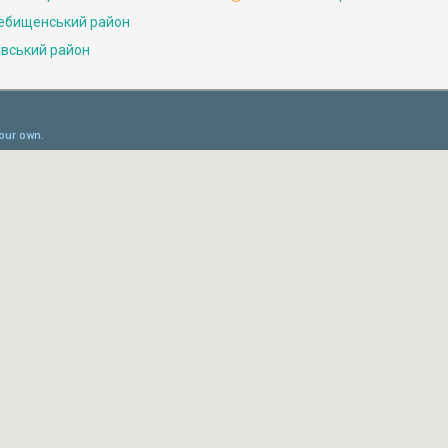
ебищенський район
івський район