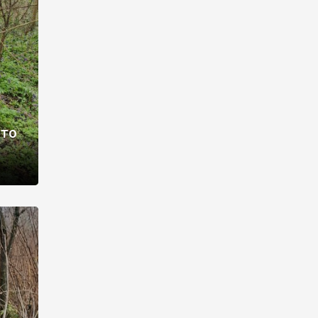
раві –
ото