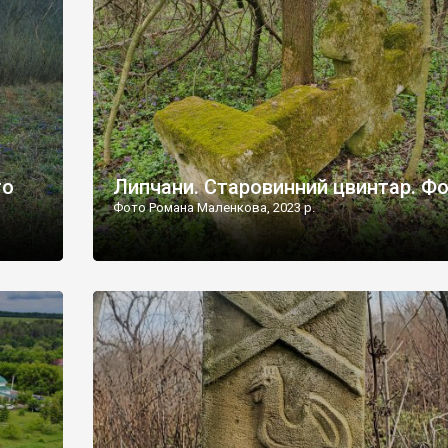
дороги їх не видно, але видно дві стареньких колії у т
лишніх
[…]
ати […]
то
Липчани. Старовинний цвинтар. Ф
Фото Романа Маленкова, 2023 р.