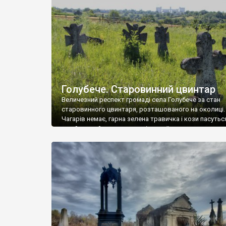
у Андрушівці, на Вінниччині. Такий стан […]
Голубече. Старовинний цвинтар
Величезний респект громаді села Голубече за стан
старовинного цвинтаря, розташованого на околиці.
Чагарів немає, гарна зелена травичка і кози пасутьс
– найкращий регулятор шкідливої, для старих клад
рослинності. Навесні, коли паростки дерев вкрива
бруньками, кози ті бруньки обгризають, бо то улюбл
делікатес. На цвинтарі у Голубечому ціла колекція
різноманітних форм хрестів. Село відносно невелике,