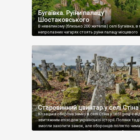
Бугаївка. Руїни палацу
Шостаковського
В невеликому (близько 200 жителів) селі Бугаївка, в 
непролазних чагарях стоять руїни палацу місцевого
поміщика Фелікса Шостаковського. Звели палац у 18
В радянський період у ньому спочатку містилася шк
потім клуб, ще пізніше – гуртожиток. У 60-х роках м
століття тут розмістили туберкульозну лікарню. Кол
палацу виїхала лікарня – ми точно не […]
Старовинний цвинтар у селі Стіна
Козацька оборона замку в селі Стіна у 1651 році є в
звитяжним епізодом української історії. Поляки тоді
змогли захопити замок, але оборонців полягло чимал
поховали на цвинтарі, який тоді називався Замковим
на місці замку церква із кам’яною огорожею, а цвинт