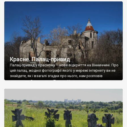
доглянутий, а в іншій суцільна руїна. Руїни палацу Тишкевичів у
Андрушівці, на Вінниччині. Такий стан […]
Красне. Палац-привид
Палац-привид у Красному – нове відкриття на Вінниччині. Про
цей палац, жодної фотографії якого у мережі інтернету ви не
знайдете, як і взагалі згадки про нього, нам розповів
мешканець Самгородка. Палац у Красному вразив не лише
станом руїни і чагарями, які його оточують, але і величчю
навіть у руїні. Можна уявно рекоструювати головний вхід із
[…]