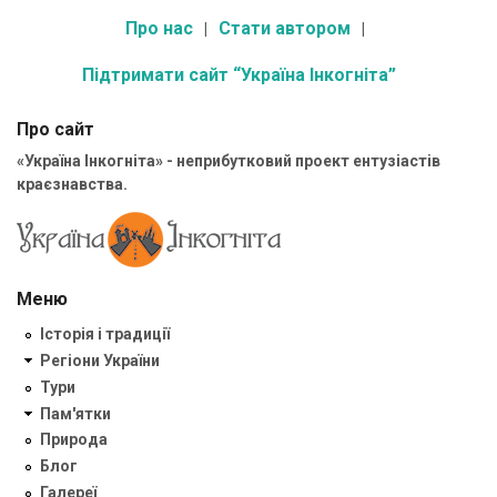
Про нас
Стати автором
Підтримати сайт “Україна Інкогніта”
Про сайт
«Україна Інкогніта» - неприбутковий проект ентузіастів
краєзнавства.
Меню
Історія і традиції
Регіони України
Тури
Пам'ятки
Природа
Блог
Галереї