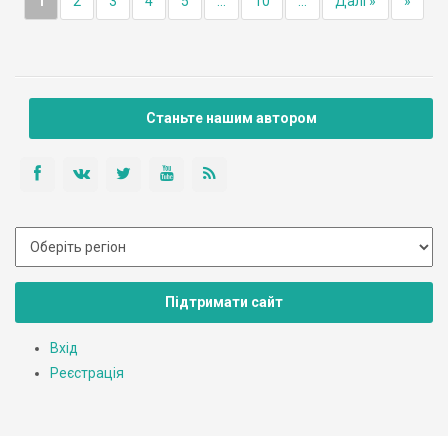
1
2
3
4
5
...
10
...
Далі »
»
Станьте нашим автором
Підтримати сайт
Вхід
Реєстрація