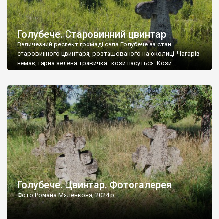
Голубече. Старовинний цвинтар
Величезний респект громаді села Голубече за стан
старовинного цвинтаря, розташованого на околиці. Чагарів
немає, гарна зелена травичка і кози пасуться. Кози –
найкращий регулятор шкідливої, для старих кладовищ,
рослинності. Навесні, коли паростки дерев вкриваються
бруньками, кози ті бруньки обгризають, бо то улюблений
делікатес. На цвинтарі у Голубечому ціла колекція
різноманітних форм хрестів. Село відносно невелике, […]
Голубече. Цвинтар. Фотогалерея
Фото Романа Маленкова, 2024 р.