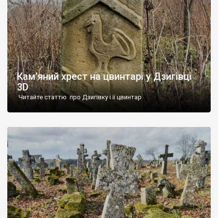
Кам’яний хрест на цвинтарі у Дзигівці
3D
Читайте статтю про Дзигівку і її цвинтар