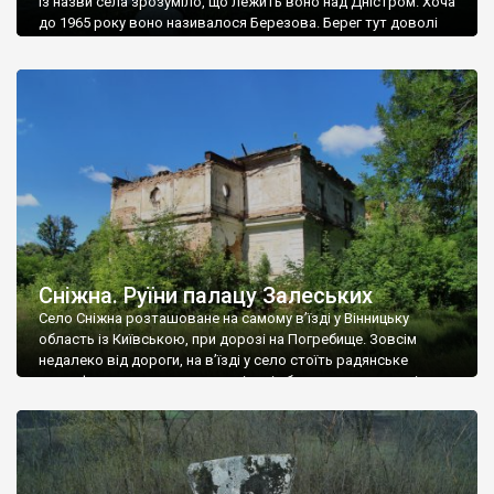
Із назви села зрозуміло, що лежить воно над Дністром. Хоча
до 1965 року воно називалося Березова. Берег тут доволі
високий і крутий, як і майже всюди на Поділлі, але є кілька
грунтових доріг, які збігають аж до самої води – цим
Наддністрянське відрізняється від більшості навколишніх
сіл. У селі є мурована Михайлівська церква. Точної дати […]
Сніжна. Руїни палацу Залеських
Село Сніжна розташоване на самому в’їзді у Вінницьку
область із Київською, при дорозі на Погребище. Зовсім
недалеко від дороги, на в’їзді у село стоїть радянське
рельєфне пано, яке показує жінку і яблуню, а трохи далі, десь
серед дерев, заховалися руїни палацу Залеських. З дороги їх
не видно, але видно дві стареньких колії у траві – […]