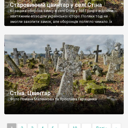
Старовинний цвинтар у селі Стіна
Козацька оборона замку в селі Стіна у 1651 році є відомим
звитяжним епізодом української історії. Поляки тоді не
змогли захопити замок, але оборонців полягло чимало. Їх
поховали на цвинтарі, який тоді називався Замковим. Нині на
місці замку церква із кам’яною огорожею, а цвинтар є. На
ньому чимало хрестів 19 століття, є такі, де епітафії стер […]
Стіна. Цвинтар
Фото Романа Маленкова та Ярослава Геращенка