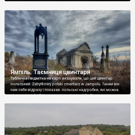
Ямпіль. Таємниця цвинтаря
Табличка і відмітка на карті вказували, що цей цвинтар
польський. Zabytkowy polski cmentarz w Jampolu. Таким він
нам себе відразу і показав: польські надгробки, які можна
віднести до фабричних, польські епітафії… Загалом цвинтар
виявився величезним – порахували площу у GoogleMaps –
виявилося більше семи гектарів. Перше враження про
абсолютну звичайність польського цвинтаря виявилося
оманливим – […]