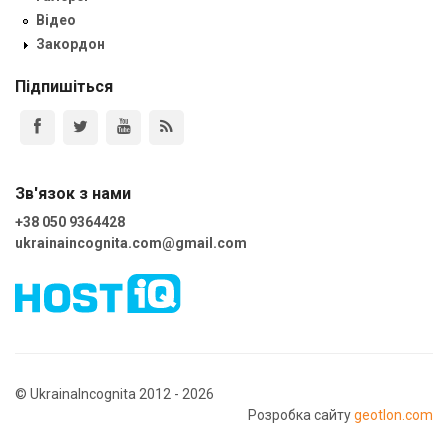
Відео
Закордон
Підпишіться
Зв'язок з нами
+38 050 9364428
ukrainaincognita.com@gmail.com
© UkrainaIncognita 2012 - 2026
Розробка сайту
geotlon.com