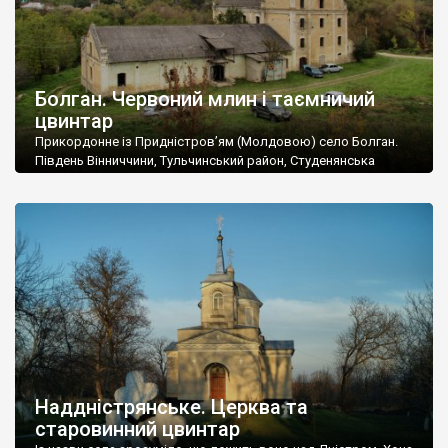
Болган. Червоний млин і таємничий
цвинтар
Прикордонне із Придністров’ям (Молдовою) село Болган.
Південь Вінниччини, Тульчинський район, Студенянська
громада. У селі мешкає близько тисячі осіб. Спочатку ми
дізналися, що у Болгані є величезний захаращений
старовинний цвинтар із кам’яними хрестами. Всі епітафії, які
збереглися, написані кирилицею, церковнослов’янською
мовою. За всіма традиційними ознаками – цвинтар
український. Хрести датуються 19 століттям. У 1924-1940
роках Болган […]
Наддністрянське. Церква та
старовинний цвинтар