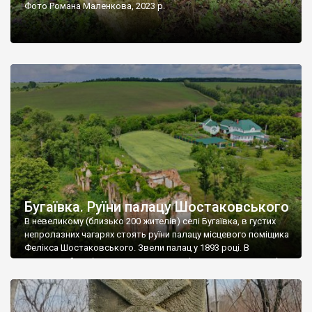
Фото Романа Маленкова, 2023 р.
Бугаївка. Руїни палацу Шостаковського
В невеликому (близько 200 жителів) селі Бугаївка, в густих
непролазних чагарях стоять руїни палацу місцевого поміщика
Фелікса Шостаковського. Звели палац у 1893 році. В
радянський період у ньому спочатку містилася школа, потім
клуб, ще пізніше – гуртожиток. У 60-х роках минулого
століття тут розмістили туберкульозну лікарню. Коли із
палацу виїхала лікарня – ми точно не […]