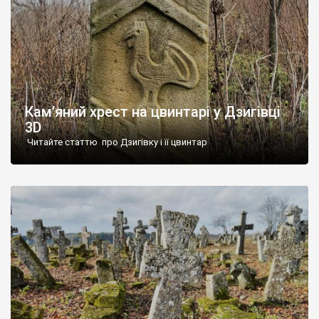
Кам’яний хрест на цвинтарі у Дзигівці
3D
Читайте статтю про Дзигівку і її цвинтар