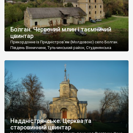
Болган. Червоний млин і таємничий
цвинтар
Прикордонне із Придністров’ям (Молдовою) село Болган.
Південь Вінниччини, Тульчинський район, Студенянська
громада. У селі мешкає близько тисячі осіб. Спочатку ми
дізналися, що у Болгані є величезний захаращений
старовинний цвинтар із кам’яними хрестами. Всі епітафії, які
збереглися, написані кирилицею, церковнослов’янською
мовою. За всіма традиційними ознаками – цвинтар
український. Хрести датуються 19 століттям. У 1924-1940
роках Болган […]
Наддністрянське. Церква та
старовинний цвинтар