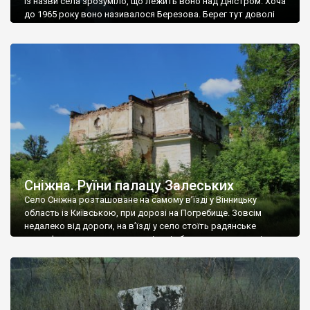
Із назви села зрозуміло, що лежить воно над Дністром. Хоча
до 1965 року воно називалося Березова. Берег тут доволі
високий і крутий, як і майже всюди на Поділлі, але є кілька
грунтових доріг, які збігають аж до самої води – цим
Наддністрянське відрізняється від більшості навколишніх
сіл. У селі є мурована Михайлівська церква. Точної дати […]
Сніжна. Руїни палацу Залеських
Село Сніжна розташоване на самому в’їзді у Вінницьку
область із Київською, при дорозі на Погребище. Зовсім
недалеко від дороги, на в’їзді у село стоїть радянське
рельєфне пано, яке показує жінку і яблуню, а трохи далі, десь
серед дерев, заховалися руїни палацу Залеських. З дороги їх
не видно, але видно дві стареньких колії у траві – […]