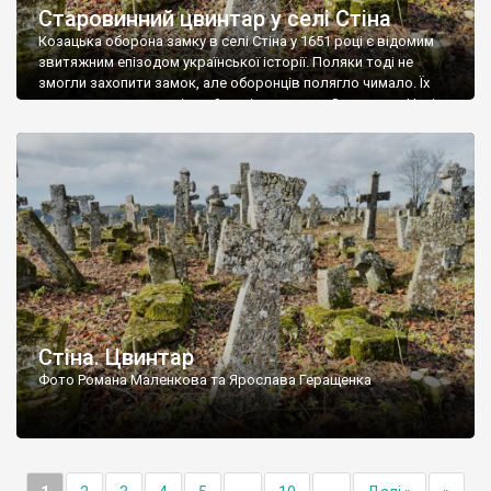
Старовинний цвинтар у селі Стіна
Козацька оборона замку в селі Стіна у 1651 році є відомим
звитяжним епізодом української історії. Поляки тоді не
змогли захопити замок, але оборонців полягло чимало. Їх
поховали на цвинтарі, який тоді називався Замковим. Нині на
місці замку церква із кам’яною огорожею, а цвинтар є. На
ньому чимало хрестів 19 століття, є такі, де епітафії стер […]
Стіна. Цвинтар
Фото Романа Маленкова та Ярослава Геращенка