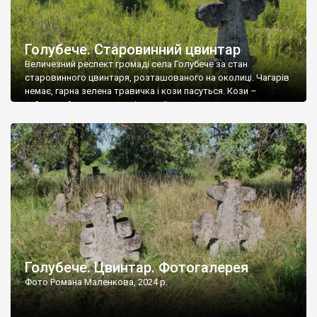
Голубече. Старовинний цвинтар
Величезний респект громаді села Голубече за стан
старовинного цвинтаря, розташованого на околиці. Чагарів
немає, гарна зелена травичка і кози пасуться. Кози –
найкращий регулятор шкідливої, для старих кладовищ,
рослинності. Навесні, коли паростки дерев вкриваються
бруньками, кози ті бруньки обгризають, бо то улюблений
делікатес. На цвинтарі у Голубечому ціла колекція
різноманітних форм хрестів. Село відносно невелике, […]
Голубече. Цвинтар. Фотогалерея
Фото Романа Маленкова, 2024 р.