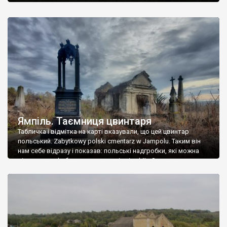
Ямпіль. Таємниця цвинтаря
Табличка і відмітка на карті вказували, що цей цвинтар
польський. Zabytkowy polski cmentarz w Jampolu. Таким він
нам себе відразу і показав: польські надгробки, які можна
віднести до фабричних, польські епітафії… Загалом цвинтар
виявився величезним – порахували площу у GoogleMaps –
виявилося більше семи гектарів. Перше враження про
абсолютну звичайність польського цвинтаря виявилося
оманливим – […]