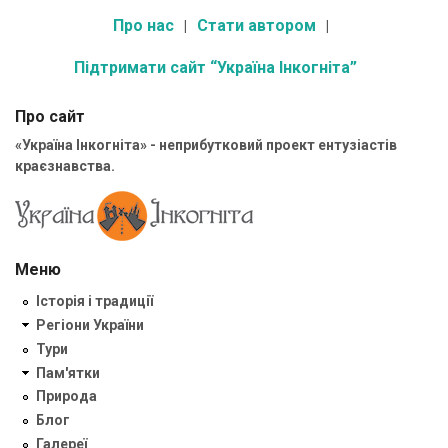
Про нас
Стати автором
Підтримати сайт “Україна Інкогніта”
Про сайт
«Україна Інкогніта» - неприбутковий проект ентузіастів
краєзнавства.
Меню
Історія і традиції
Регіони України
Тури
Пам'ятки
Природа
Блог
Галереї