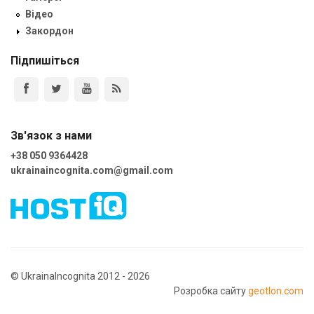
Відео
Закордон
Підпишіться
Зв'язок з нами
+38 050 9364428
ukrainaincognita.com@gmail.com
© UkrainaIncognita 2012 - 2026
Розробка сайту
geotlon.com