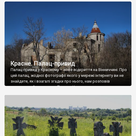
доглянутий, а в іншій суцільна руїна. Руїни палацу Тишкевичів у
Андрушівці, на Вінниччині. Такий стан […]
Красне. Палац-привид
Палац-привид у Красному – нове відкриття на Вінниччині. Про
цей палац, жодної фотографії якого у мережі інтернету ви не
знайдете, як і взагалі згадки про нього, нам розповів
мешканець Самгородка. Палац у Красному вразив не лише
станом руїни і чагарями, які його оточують, але і величчю
навіть у руїні. Можна уявно рекоструювати головний вхід із
[…]