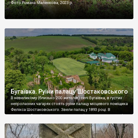
Фото Романа Маленкова, 2023 р.
Бугаївка. Руїни палацу Шостаковського
В невеликому (близько 200 жителів) селі Бугаївка, в густих
непролазних чагарях стоять руїни палацу місцевого поміщика
Фелікса Шостаковського. Звели палац у 1893 році. В
радянський період у ньому спочатку містилася школа, потім
клуб, ще пізніше – гуртожиток. У 60-х роках минулого
століття тут розмістили туберкульозну лікарню. Коли із
палацу виїхала лікарня – ми точно не […]