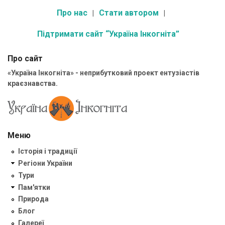
Про нас
Стати автором
Підтримати сайт “Україна Інкогніта”
Про сайт
«Україна Інкогніта» - неприбутковий проект ентузіастів
краєзнавства.
Меню
Історія і традиції
Регіони України
Тури
Пам'ятки
Природа
Блог
Галереї