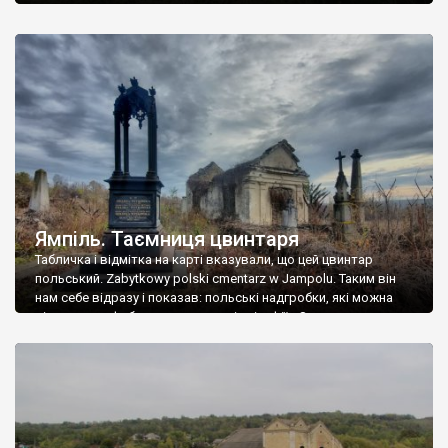
Ямпіль. Таємниця цвинтаря
Табличка і відмітка на карті вказували, що цей цвинтар
польський. Zabytkowy polski cmentarz w Jampolu. Таким він
нам себе відразу і показав: польські надгробки, які можна
віднести до фабричних, польські епітафії… Загалом цвинтар
виявився величезним – порахували площу у GoogleMaps –
виявилося більше семи гектарів. Перше враження про
абсолютну звичайність польського цвинтаря виявилося
оманливим – […]