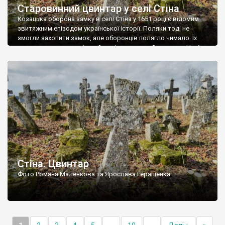
Старовинний цвинтар у селі Стіна
Козацька оборона замку в селі Стіна у 1651 році є відомим
звитяжним епізодом української історії. Поляки тоді не
змогли захопити замок, але оборонців полягло чимало. Їх
поховали на цвинтарі, який тоді називався Замковим. Нині на
місці замку церква із кам’яною огорожею, а цвинтар є. На
ньому чимало хрестів 19 століття, є такі, де епітафії стер […]
Стіна. Цвинтар
Фото Романа Маленкова та Ярослава Геращенка