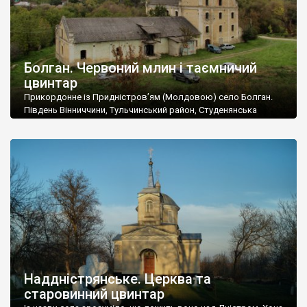
Болган. Червоний млин і таємничий
цвинтар
Прикордонне із Придністров’ям (Молдовою) село Болган.
Південь Вінниччини, Тульчинський район, Студенянська
громада. У селі мешкає близько тисячі осіб. Спочатку ми
дізналися, що у Болгані є величезний захаращений
старовинний цвинтар із кам’яними хрестами. Всі епітафії, які
збереглися, написані кирилицею, церковнослов’янською
мовою. За всіма традиційними ознаками – цвинтар
український. Хрести датуються 19 століттям. У 1924-1940
роках Болган […]
Наддністрянське. Церква та
старовинний цвинтар