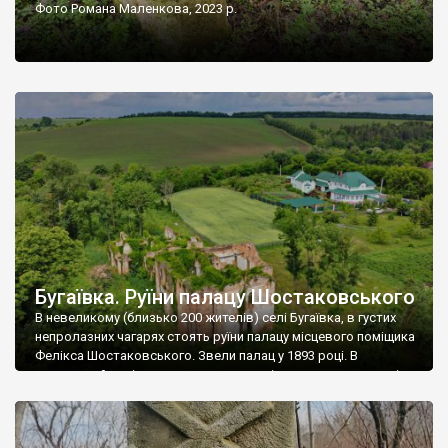
Фото Романа Маленкова, 2023 р.
Бугаївка. Руїни палацу Шостаковського
В невеликому (близько 200 жителів) селі Бугаївка, в густих
непролазних чагарях стоять руїни палацу місцевого поміщика
Фелікса Шостаковського. Звели палац у 1893 році. В
радянський період у ньому спочатку містилася школа, потім
клуб, ще пізніше – гуртожиток. У 60-х роках минулого
століття тут розмістили туберкульозну лікарню. Коли із
палацу виїхала лікарня – ми точно не […]