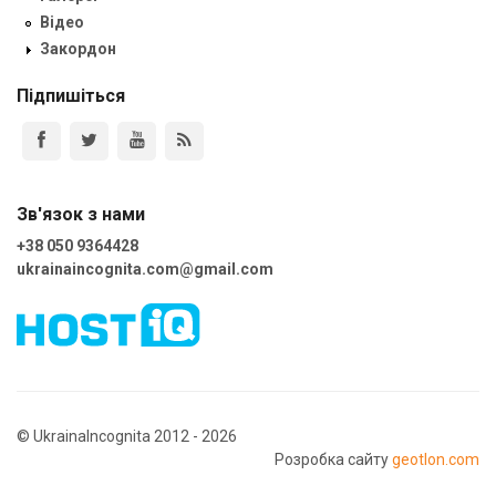
Відео
Закордон
Підпишіться
Зв'язок з нами
+38 050 9364428
ukrainaincognita.com@gmail.com
© UkrainaIncognita 2012 - 2026
Розробка сайту
geotlon.com