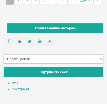
1
2
3
4
5
...
10
...
Далі »
»
Станьте нашим автором
Підтримати сайт
Вхід
Реєстрація