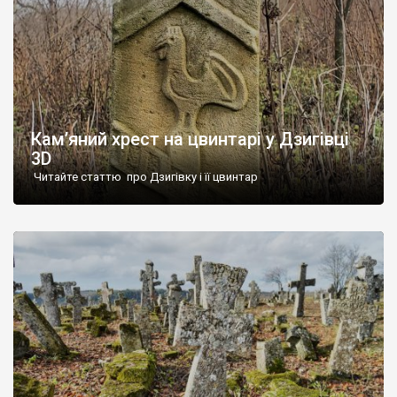
Кам’яний хрест на цвинтарі у Дзигівці
3D
Читайте статтю про Дзигівку і її цвинтар