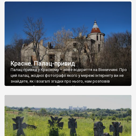
доглянутий, а в іншій суцільна руїна. Руїни палацу Тишкевичів у
Андрушівці, на Вінниччині. Такий стан […]
Красне. Палац-привид
Палац-привид у Красному – нове відкриття на Вінниччині. Про
цей палац, жодної фотографії якого у мережі інтернету ви не
знайдете, як і взагалі згадки про нього, нам розповів
мешканець Самгородка. Палац у Красному вразив не лише
станом руїни і чагарями, які його оточують, але і величчю
навіть у руїні. Можна уявно рекоструювати головний вхід із
[…]