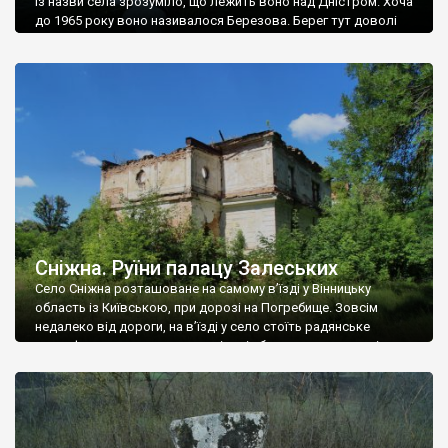
Із назви села зрозуміло, що лежить воно над Дністром. Хоча
до 1965 року воно називалося Березова. Берег тут доволі
високий і крутий, як і майже всюди на Поділлі, але є кілька
грунтових доріг, які збігають аж до самої води – цим
Наддністрянське відрізняється від більшості навколишніх
сіл. У селі є мурована Михайлівська церква. Точної дати […]
Сніжна. Руїни палацу Залеських
Село Сніжна розташоване на самому в’їзді у Вінницьку
область із Київською, при дорозі на Погребище. Зовсім
недалеко від дороги, на в’їзді у село стоїть радянське
рельєфне пано, яке показує жінку і яблуню, а трохи далі, десь
серед дерев, заховалися руїни палацу Залеських. З дороги їх
не видно, але видно дві стареньких колії у траві – […]