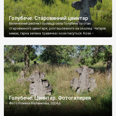
Голубече. Старовинний цвинтар
Величезний респект громаді села Голубече за стан
старовинного цвинтаря, розташованого на околиці. Чагарів
немає, гарна зелена травичка і кози пасуться. Кози –
найкращий регулятор шкідливої, для старих кладовищ,
рослинності. Навесні, коли паростки дерев вкриваються
бруньками, кози ті бруньки обгризають, бо то улюблений
делікатес. На цвинтарі у Голубечому ціла колекція
різноманітних форм хрестів. Село відносно невелике, […]
Голубече. Цвинтар. Фотогалерея
Фото Романа Маленкова, 2024 р.