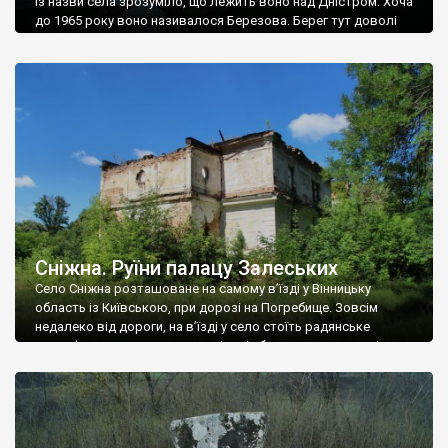
Із назви села зрозуміло, що лежить воно над Дністром. Хоча
до 1965 року воно називалося Березова. Берег тут доволі
високий і крутий, як і майже всюди на Поділлі, але є кілька
грунтових доріг, які збігають аж до самої води – цим
Наддністрянське відрізняється від більшості навколишніх
сіл. У селі є мурована Михайлівська церква. Точної дати […]
Сніжна. Руїни палацу Залеських
Село Сніжна розташоване на самому в’їзді у Вінницьку
область із Київською, при дорозі на Погребище. Зовсім
недалеко від дороги, на в’їзді у село стоїть радянське
рельєфне пано, яке показує жінку і яблуню, а трохи далі, десь
серед дерев, заховалися руїни палацу Залеських. З дороги їх
не видно, але видно дві стареньких колії у траві – […]