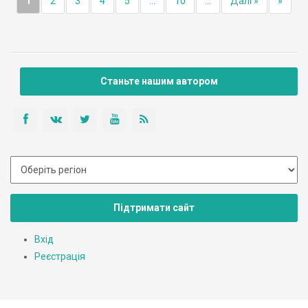
1
2
3
4
5
...
10
...
Далі »
»
Станьте нашим автором
Підтримати сайт
Вхід
Реєстрація