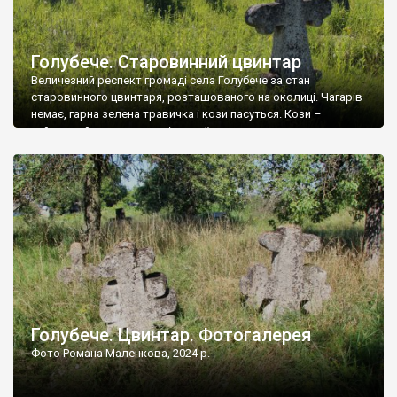
Голубече. Старовинний цвинтар
Величезний респект громаді села Голубече за стан
старовинного цвинтаря, розташованого на околиці. Чагарів
немає, гарна зелена травичка і кози пасуться. Кози –
найкращий регулятор шкідливої, для старих кладовищ,
рослинності. Навесні, коли паростки дерев вкриваються
бруньками, кози ті бруньки обгризають, бо то улюблений
делікатес. На цвинтарі у Голубечому ціла колекція
різноманітних форм хрестів. Село відносно невелике, […]
Голубече. Цвинтар. Фотогалерея
Фото Романа Маленкова, 2024 р.