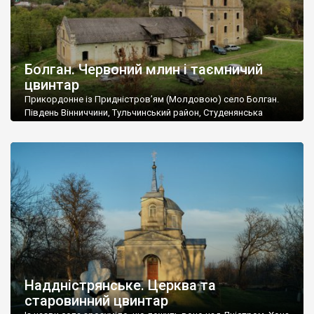
Болган. Червоний млин і таємничий
цвинтар
Прикордонне із Придністров’ям (Молдовою) село Болган.
Південь Вінниччини, Тульчинський район, Студенянська
громада. У селі мешкає близько тисячі осіб. Спочатку ми
дізналися, що у Болгані є величезний захаращений
старовинний цвинтар із кам’яними хрестами. Всі епітафії, які
збереглися, написані кирилицею, церковнослов’янською
мовою. За всіма традиційними ознаками – цвинтар
український. Хрести датуються 19 століттям. У 1924-1940
роках Болган […]
Наддністрянське. Церква та
старовинний цвинтар