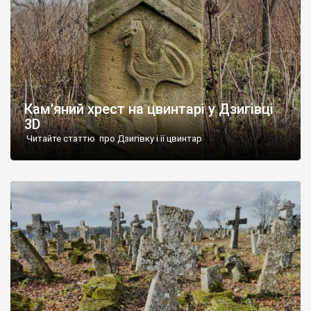
Кам’яний хрест на цвинтарі у Дзигівці
3D
Читайте статтю про Дзигівку і її цвинтар