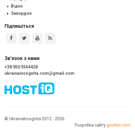
Відео
Закордон
Підпишіться
Зв'язок з нами
+38 050 9364428
ukrainaincognita.com@gmail.com
© UkrainaIncognita 2012 - 2026
Розробка сайту
geotlon.com