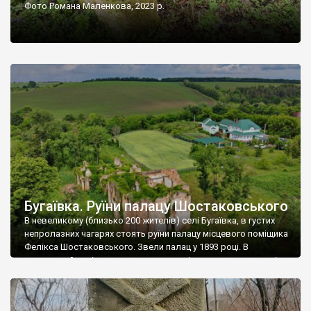
Фото Романа Маленкова, 2023 р.
Бугаївка. Руїни палацу Шостаковського
В невеликому (близько 200 жителів) селі Бугаївка, в густих
непролазних чагарях стоять руїни палацу місцевого поміщика
Фелікса Шостаковського. Звели палац у 1893 році. В
радянський період у ньому спочатку містилася школа, потім
клуб, ще пізніше – гуртожиток. У 60-х роках минулого
століття тут розмістили туберкульозну лікарню. Коли із
палацу виїхала лікарня – ми точно не […]