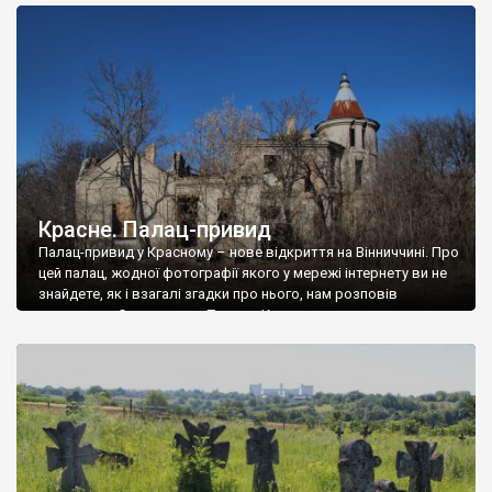
доглянутий, а в іншій суцільна руїна. Руїни палацу Тишкевичів у
Андрушівці, на Вінниччині. Такий стан […]
Красне. Палац-привид
Палац-привид у Красному – нове відкриття на Вінниччині. Про
цей палац, жодної фотографії якого у мережі інтернету ви не
знайдете, як і взагалі згадки про нього, нам розповів
мешканець Самгородка. Палац у Красному вразив не лише
станом руїни і чагарями, які його оточують, але і величчю
навіть у руїні. Можна уявно рекоструювати головний вхід із
[…]