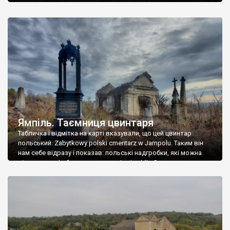
Ямпіль. Таємниця цвинтаря
Табличка і відмітка на карті вказували, що цей цвинтар
польський. Zabytkowy polski cmentarz w Jampolu. Таким він
нам себе відразу і показав: польські надгробки, які можна
віднести до фабричних, польські епітафії… Загалом цвинтар
виявився величезним – порахували площу у GoogleMaps –
виявилося більше семи гектарів. Перше враження про
абсолютну звичайність польського цвинтаря виявилося
оманливим – […]