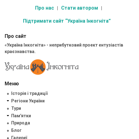
Про нас
Стати автором
Підтримати сайт “Україна Інкогніта”
Про сайт
«Україна Інкогніта» - неприбутковий проект ентузіастів
краєзнавства.
Меню
Історія і традиції
Регіони України
Тури
Пам'ятки
Природа
Блог
Галереї