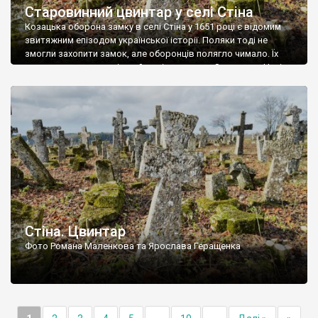
Старовинний цвинтар у селі Стіна
Козацька оборона замку в селі Стіна у 1651 році є відомим
звитяжним епізодом української історії. Поляки тоді не
змогли захопити замок, але оборонців полягло чимало. Їх
поховали на цвинтарі, який тоді називався Замковим. Нині на
місці замку церква із кам’яною огорожею, а цвинтар є. На
ньому чимало хрестів 19 століття, є такі, де епітафії стер […]
Стіна. Цвинтар
Фото Романа Маленкова та Ярослава Геращенка