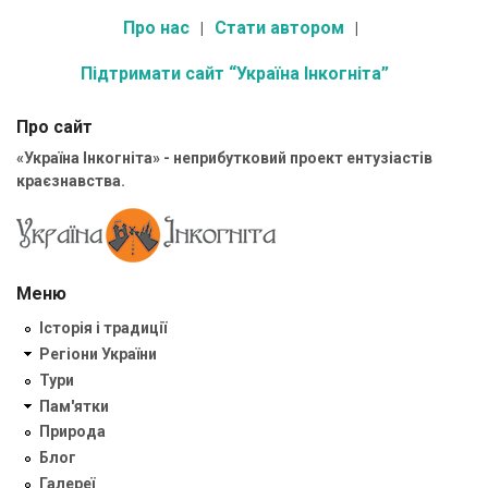
Про нас
Стати автором
Підтримати сайт “Україна Інкогніта”
Про сайт
«Україна Інкогніта» - неприбутковий проект ентузіастів
краєзнавства.
Меню
Історія і традиції
Регіони України
Тури
Пам'ятки
Природа
Блог
Галереї