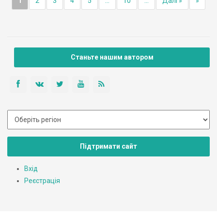
1
2
3
4
5
...
10
...
Далі »
»
Станьте нашим автором
Підтримати сайт
Вхід
Реєстрація