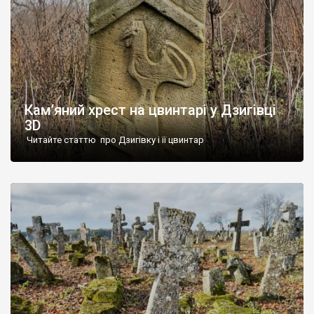
Кам’яний хрест на цвинтарі у Дзигівці
3D
Читайте статтю про Дзигівку і її цвинтар