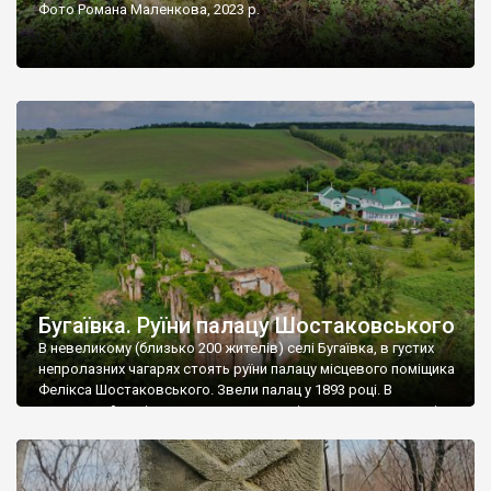
Фото Романа Маленкова, 2023 р.
Бугаївка. Руїни палацу Шостаковського
В невеликому (близько 200 жителів) селі Бугаївка, в густих
непролазних чагарях стоять руїни палацу місцевого поміщика
Фелікса Шостаковського. Звели палац у 1893 році. В
радянський період у ньому спочатку містилася школа, потім
клуб, ще пізніше – гуртожиток. У 60-х роках минулого
століття тут розмістили туберкульозну лікарню. Коли із
палацу виїхала лікарня – ми точно не […]