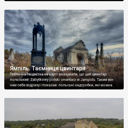
Ямпіль. Таємниця цвинтаря
Табличка і відмітка на карті вказували, що цей цвинтар
польський. Zabytkowy polski cmentarz w Jampolu. Таким він
нам себе відразу і показав: польські надгробки, які можна
віднести до фабричних, польські епітафії… Загалом цвинтар
виявився величезним – порахували площу у GoogleMaps –
виявилося більше семи гектарів. Перше враження про
абсолютну звичайність польського цвинтаря виявилося
оманливим – […]