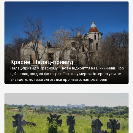
доглянутий, а в іншій суцільна руїна. Руїни палацу Тишкевичів у
Андрушівці, на Вінниччині. Такий стан […]
Красне. Палац-привид
Палац-привид у Красному – нове відкриття на Вінниччині. Про
цей палац, жодної фотографії якого у мережі інтернету ви не
знайдете, як і взагалі згадки про нього, нам розповів
мешканець Самгородка. Палац у Красному вразив не лише
станом руїни і чагарями, які його оточують, але і величчю
навіть у руїні. Можна уявно рекоструювати головний вхід із
[…]