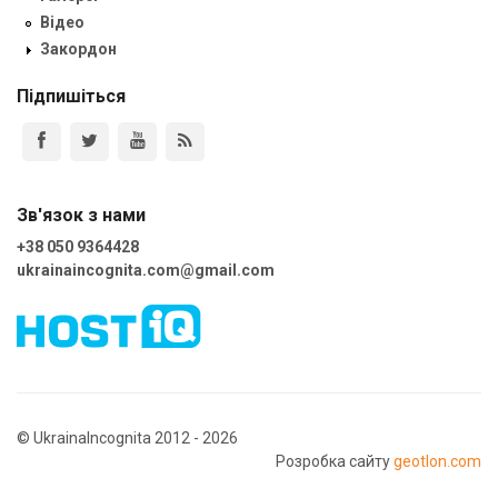
Відео
Закордон
Підпишіться
Зв'язок з нами
+38 050 9364428
ukrainaincognita.com@gmail.com
© UkrainaIncognita 2012 - 2026
Розробка сайту
geotlon.com