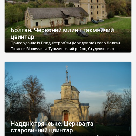
Болган. Червоний млин і таємничий
цвинтар
Прикордонне із Придністров’ям (Молдовою) село Болган.
Південь Вінниччини, Тульчинський район, Студенянська
громада. У селі мешкає близько тисячі осіб. Спочатку ми
дізналися, що у Болгані є величезний захаращений
старовинний цвинтар із кам’яними хрестами. Всі епітафії, які
збереглися, написані кирилицею, церковнослов’янською
мовою. За всіма традиційними ознаками – цвинтар
український. Хрести датуються 19 століттям. У 1924-1940
роках Болган […]
Наддністрянське. Церква та
старовинний цвинтар