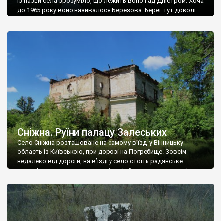
Із назви села зрозуміло, що лежить воно над Дністром. Хоча
до 1965 року воно називалося Березова. Берег тут доволі
високий і крутий, як і майже всюди на Поділлі, але є кілька
грунтових доріг, які збігають аж до самої води – цим
Наддністрянське відрізняється від більшості навколишніх
сіл. У селі є мурована Михайлівська церква. Точної дати […]
Сніжна. Руїни палацу Залеських
Село Сніжна розташоване на самому в’їзді у Вінницьку
область із Київською, при дорозі на Погребище. Зовсім
недалеко від дороги, на в’їзді у село стоїть радянське
рельєфне пано, яке показує жінку і яблуню, а трохи далі, десь
серед дерев, заховалися руїни палацу Залеських. З дороги їх
не видно, але видно дві стареньких колії у траві – […]