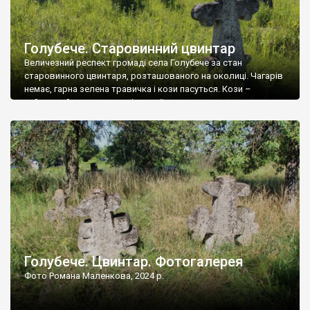
Голубече. Старовинний цвинтар
Величезний респект громаді села Голубече за стан
старовинного цвинтаря, розташованого на околиці. Чагарів
немає, гарна зелена травичка і кози пасуться. Кози –
найкращий регулятор шкідливої, для старих кладовищ,
рослинності. Навесні, коли паростки дерев вкриваються
бруньками, кози ті бруньки обгризають, бо то улюблений
делікатес. На цвинтарі у Голубечому ціла колекція
різноманітних форм хрестів. Село відносно невелике, […]
Голубече. Цвинтар. Фотогалерея
Фото Романа Маленкова, 2024 р.