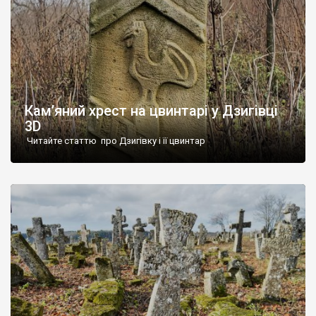
Кам’яний хрест на цвинтарі у Дзигівці
3D
Читайте статтю про Дзигівку і її цвинтар