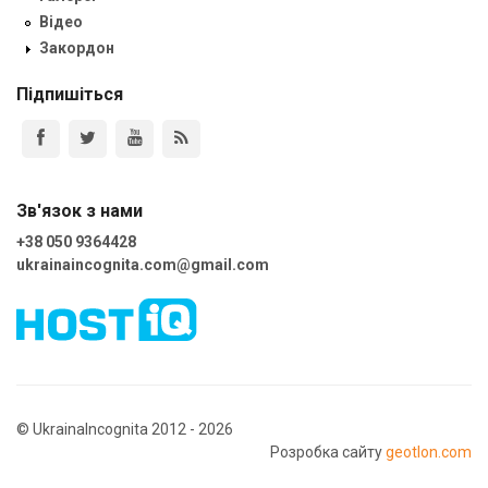
Відео
Закордон
Підпишіться
Зв'язок з нами
+38 050 9364428
ukrainaincognita.com@gmail.com
© UkrainaIncognita 2012 - 2026
Розробка сайту
geotlon.com