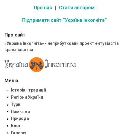
Про нас
Стати автором
Підтримати сайт “Україна Інкогніта”
Про сайт
«Україна Інкогніта» - неприбутковий проект ентузіастів
краєзнавства.
Меню
Історія і традиції
Регіони України
Тури
Пам'ятки
Природа
Блог
Галереї