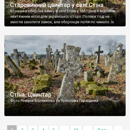
Старовинний цвинтар у селі Стіна
Козацька оборона замку в селі Стіна у 1651 році є відомим
звитяжним епізодом української історії. Поляки тоді не
змогли захопити замок, але оборонців полягло чимало. Їх
поховали на цвинтарі, який тоді називався Замковим. Нині на
місці замку церква із кам’яною огорожею, а цвинтар є. На
ньому чимало хрестів 19 століття, є такі, де епітафії стер […]
Стіна. Цвинтар
Фото Романа Маленкова та Ярослава Геращенка