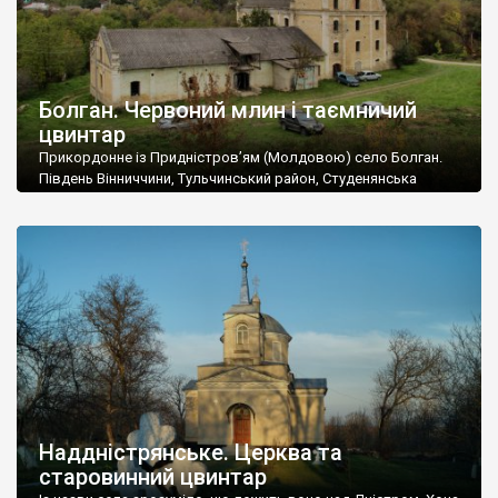
Болган. Червоний млин і таємничий
цвинтар
Прикордонне із Придністров’ям (Молдовою) село Болган.
Південь Вінниччини, Тульчинський район, Студенянська
громада. У селі мешкає близько тисячі осіб. Спочатку ми
дізналися, що у Болгані є величезний захаращений
старовинний цвинтар із кам’яними хрестами. Всі епітафії, які
збереглися, написані кирилицею, церковнослов’янською
мовою. За всіма традиційними ознаками – цвинтар
український. Хрести датуються 19 століттям. У 1924-1940
роках Болган […]
Наддністрянське. Церква та
старовинний цвинтар