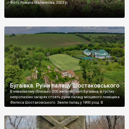
Фото Романа Маленкова, 2023 р.
Бугаївка. Руїни палацу Шостаковського
В невеликому (близько 200 жителів) селі Бугаївка, в густих
непролазних чагарях стоять руїни палацу місцевого поміщика
Фелікса Шостаковського. Звели палац у 1893 році. В
радянський період у ньому спочатку містилася школа, потім
клуб, ще пізніше – гуртожиток. У 60-х роках минулого
століття тут розмістили туберкульозну лікарню. Коли із
палацу виїхала лікарня – ми точно не […]