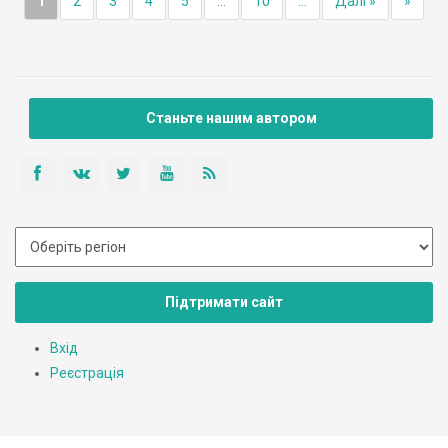
1
2
3
4
5
...
10
...
Далі »
»
Станьте нашим автором
Підтримати сайт
Вхід
Реєстрація