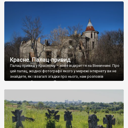
доглянутий, а в іншій суцільна руїна. Руїни палацу Тишкевичів у
Андрушівці, на Вінниччині. Такий стан […]
Красне. Палац-привид
Палац-привид у Красному – нове відкриття на Вінниччині. Про
цей палац, жодної фотографії якого у мережі інтернету ви не
знайдете, як і взагалі згадки про нього, нам розповів
мешканець Самгородка. Палац у Красному вразив не лише
станом руїни і чагарями, які його оточують, але і величчю
навіть у руїні. Можна уявно рекоструювати головний вхід із
[…]