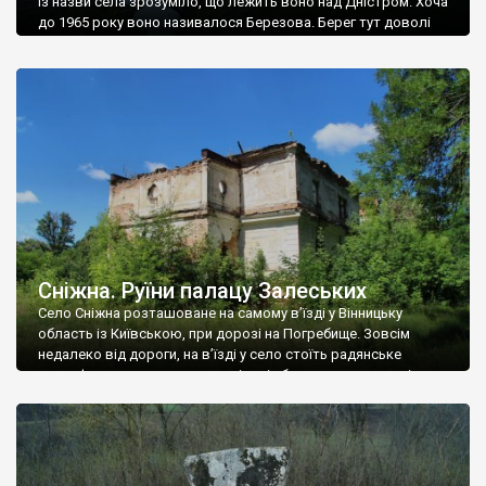
Із назви села зрозуміло, що лежить воно над Дністром. Хоча
до 1965 року воно називалося Березова. Берег тут доволі
високий і крутий, як і майже всюди на Поділлі, але є кілька
грунтових доріг, які збігають аж до самої води – цим
Наддністрянське відрізняється від більшості навколишніх
сіл. У селі є мурована Михайлівська церква. Точної дати […]
Сніжна. Руїни палацу Залеських
Село Сніжна розташоване на самому в’їзді у Вінницьку
область із Київською, при дорозі на Погребище. Зовсім
недалеко від дороги, на в’їзді у село стоїть радянське
рельєфне пано, яке показує жінку і яблуню, а трохи далі, десь
серед дерев, заховалися руїни палацу Залеських. З дороги їх
не видно, але видно дві стареньких колії у траві – […]