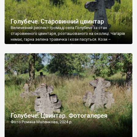
Голубече. Старовинний цвинтар
Величезний респект громаді села Голубече за стан
старовинного цвинтаря, розташованого на околиці. Чагарів
немає, гарна зелена травичка і кози пасуться. Кози –
найкращий регулятор шкідливої, для старих кладовищ,
рослинності. Навесні, коли паростки дерев вкриваються
бруньками, кози ті бруньки обгризають, бо то улюблений
делікатес. На цвинтарі у Голубечому ціла колекція
різноманітних форм хрестів. Село відносно невелике, […]
Голубече. Цвинтар. Фотогалерея
Фото Романа Маленкова, 2024 р.