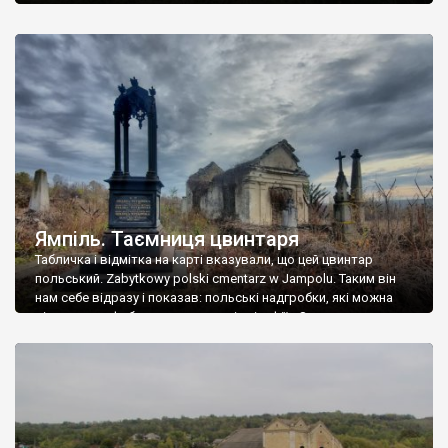
Ямпіль. Таємниця цвинтаря
Табличка і відмітка на карті вказували, що цей цвинтар
польський. Zabytkowy polski cmentarz w Jampolu. Таким він
нам себе відразу і показав: польські надгробки, які можна
віднести до фабричних, польські епітафії… Загалом цвинтар
виявився величезним – порахували площу у GoogleMaps –
виявилося більше семи гектарів. Перше враження про
абсолютну звичайність польського цвинтаря виявилося
оманливим – […]