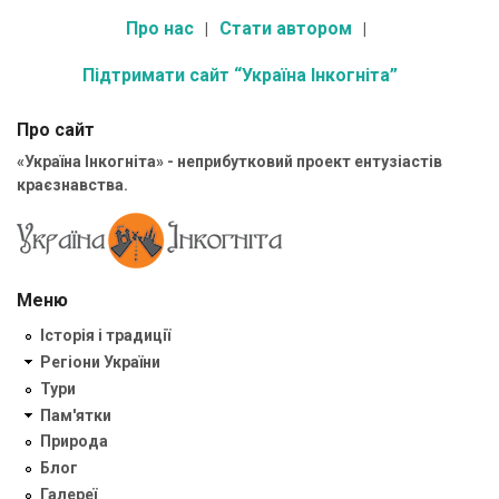
Про нас
Стати автором
Підтримати сайт “Україна Інкогніта”
Про сайт
«Україна Інкогніта» - неприбутковий проект ентузіастів
краєзнавства.
Меню
Історія і традиції
Регіони України
Тури
Пам'ятки
Природа
Блог
Галереї