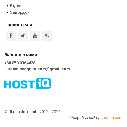
Відео
Закордон
Підпишіться
Зв'язок з нами
+38 050 9364428
ukrainaincognita.com@gmail.com
© UkrainaIncognita 2012 - 2026
Розробка сайту
geotlon.com