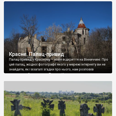
доглянутий, а в іншій суцільна руїна. Руїни палацу Тишкевичів у
Андрушівці, на Вінниччині. Такий стан […]
Красне. Палац-привид
Палац-привид у Красному – нове відкриття на Вінниччині. Про
цей палац, жодної фотографії якого у мережі інтернету ви не
знайдете, як і взагалі згадки про нього, нам розповів
мешканець Самгородка. Палац у Красному вразив не лише
станом руїни і чагарями, які його оточують, але і величчю
навіть у руїні. Можна уявно рекоструювати головний вхід із
[…]