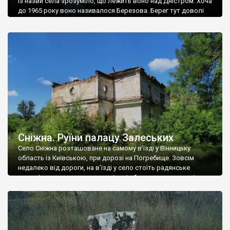
Із назви села зрозуміло, що лежить воно над Дністром. Хоча
до 1965 року воно називалося Березова. Берег тут доволі
високий і крутий, як і майже всюди на Поділлі, але є кілька
грунтових доріг, які збігають аж до самої води – цим
Наддністрянське відрізняється від більшості навколишніх
сіл. У селі є мурована Михайлівська церква. Точної дати […]
Сніжна. Руїни палацу Залеських
Село Сніжна розташоване на самому в’їзді у Вінницьку
область із Київською, при дорозі на Погребище. Зовсім
недалеко від дороги, на в’їзді у село стоїть радянське
рельєфне пано, яке показує жінку і яблуню, а трохи далі, десь
серед дерев, заховалися руїни палацу Залеських. З дороги їх
не видно, але видно дві стареньких колії у траві – […]