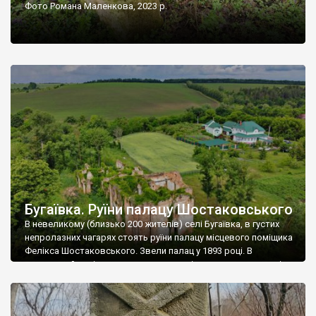
Фото Романа Маленкова, 2023 р.
Бугаївка. Руїни палацу Шостаковського
В невеликому (близько 200 жителів) селі Бугаївка, в густих
непролазних чагарях стоять руїни палацу місцевого поміщика
Фелікса Шостаковського. Звели палац у 1893 році. В
радянський період у ньому спочатку містилася школа, потім
клуб, ще пізніше – гуртожиток. У 60-х роках минулого
століття тут розмістили туберкульозну лікарню. Коли із
палацу виїхала лікарня – ми точно не […]