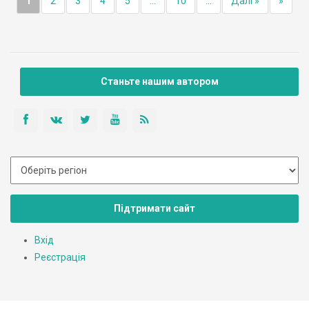
1
2
3
4
5
...
10
...
Далі »
»
Станьте нашим автором
Підтримати сайт
Вхід
Реєстрація