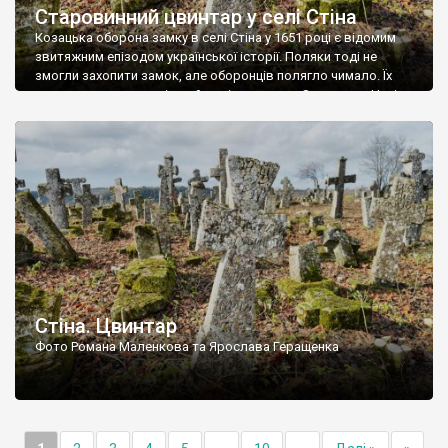
Старовинний цвинтар у селі Стіна
Козацька оборона замку в селі Стіна у 1651 році є відомим
звитяжним епізодом української історії. Поляки тоді не
змогли захопити замок, але оборонців полягло чимало. Їх
поховали на цвинтарі, який тоді називався Замковим. Нині на
місці замку церква із кам’яною огорожею, а цвинтар є. На
ньому чимало хрестів 19 століття, є такі, де епітафії стер […]
Стіна. Цвинтар
Фото Романа Маленкова та Ярослава Геращенка