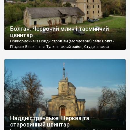
Болган. Червоний млин і таємничий
цвинтар
Прикордонне із Придністров’ям (Молдовою) село Болган.
Південь Вінниччини, Тульчинський район, Студенянська
громада. У селі мешкає близько тисячі осіб. Спочатку ми
дізналися, що у Болгані є величезний захаращений
старовинний цвинтар із кам’яними хрестами. Всі епітафії, які
збереглися, написані кирилицею, церковнослов’янською
мовою. За всіма традиційними ознаками – цвинтар
український. Хрести датуються 19 століттям. У 1924-1940
роках Болган […]
Наддністрянське. Церква та
старовинний цвинтар