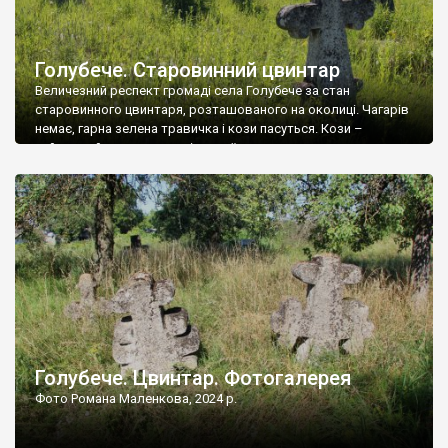
Голубече. Старовинний цвинтар
Величезний респект громаді села Голубече за стан
старовинного цвинтаря, розташованого на околиці. Чагарів
немає, гарна зелена травичка і кози пасуться. Кози –
найкращий регулятор шкідливої, для старих кладовищ,
рослинності. Навесні, коли паростки дерев вкриваються
бруньками, кози ті бруньки обгризають, бо то улюблений
делікатес. На цвинтарі у Голубечому ціла колекція
різноманітних форм хрестів. Село відносно невелике, […]
Голубече. Цвинтар. Фотогалерея
Фото Романа Маленкова, 2024 р.