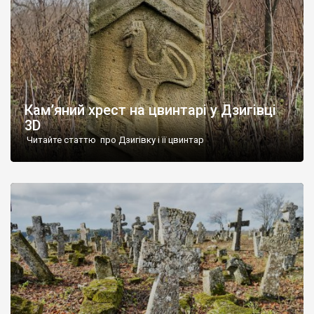
Кам’яний хрест на цвинтарі у Дзигівці
3D
Читайте статтю про Дзигівку і її цвинтар