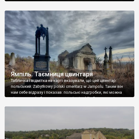
Ямпіль. Таємниця цвинтаря
Табличка і відмітка на карті вказували, що цей цвинтар
польський. Zabytkowy polski cmentarz w Jampolu. Таким він
нам себе відразу і показав: польські надгробки, які можна
віднести до фабричних, польські епітафії… Загалом цвинтар
виявився величезним – порахували площу у GoogleMaps –
виявилося більше семи гектарів. Перше враження про
абсолютну звичайність польського цвинтаря виявилося
оманливим – […]