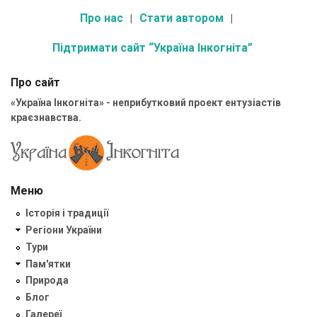
Про нас
Стати автором
Підтримати сайт “Україна Інкогніта”
Про сайт
«Україна Інкогніта» - неприбутковий проект ентузіастів
краєзнавства.
Меню
Історія і традиції
Регіони України
Тури
Пам'ятки
Природа
Блог
Галереї