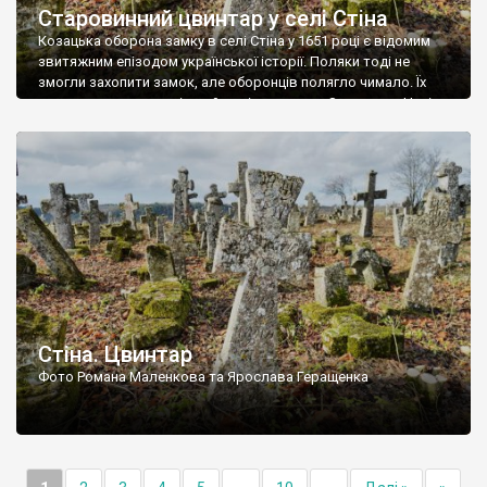
Старовинний цвинтар у селі Стіна
Козацька оборона замку в селі Стіна у 1651 році є відомим
звитяжним епізодом української історії. Поляки тоді не
змогли захопити замок, але оборонців полягло чимало. Їх
поховали на цвинтарі, який тоді називався Замковим. Нині на
місці замку церква із кам’яною огорожею, а цвинтар є. На
ньому чимало хрестів 19 століття, є такі, де епітафії стер […]
Стіна. Цвинтар
Фото Романа Маленкова та Ярослава Геращенка