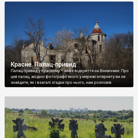
доглянутий, а в іншій суцільна руїна. Руїни палацу Тишкевичів у
Андрушівці, на Вінниччині. Такий стан […]
Красне. Палац-привид
Палац-привид у Красному – нове відкриття на Вінниччині. Про
цей палац, жодної фотографії якого у мережі інтернету ви не
знайдете, як і взагалі згадки про нього, нам розповів
мешканець Самгородка. Палац у Красному вразив не лише
станом руїни і чагарями, які його оточують, але і величчю
навіть у руїні. Можна уявно рекоструювати головний вхід із
[…]