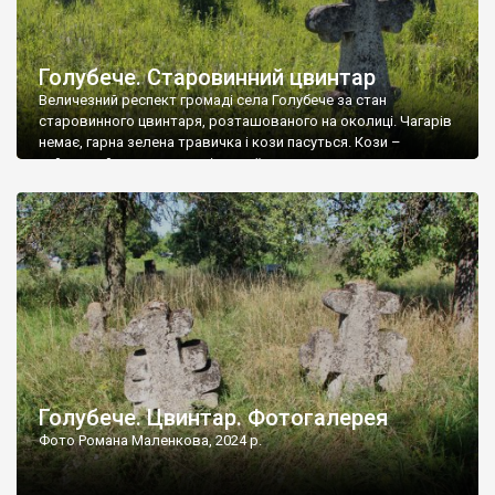
Голубече. Старовинний цвинтар
Величезний респект громаді села Голубече за стан
старовинного цвинтаря, розташованого на околиці. Чагарів
немає, гарна зелена травичка і кози пасуться. Кози –
найкращий регулятор шкідливої, для старих кладовищ,
рослинності. Навесні, коли паростки дерев вкриваються
бруньками, кози ті бруньки обгризають, бо то улюблений
делікатес. На цвинтарі у Голубечому ціла колекція
різноманітних форм хрестів. Село відносно невелике, […]
Голубече. Цвинтар. Фотогалерея
Фото Романа Маленкова, 2024 р.