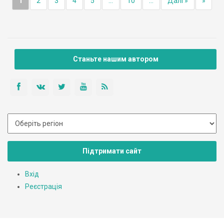
1
2
3
4
5
...
10
...
Далі »
»
Станьте нашим автором
Підтримати сайт
Вхід
Реєстрація