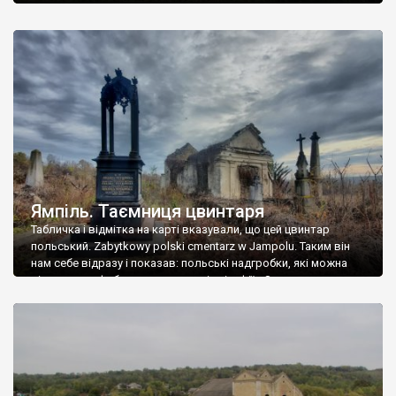
Ямпіль. Таємниця цвинтаря
Табличка і відмітка на карті вказували, що цей цвинтар
польський. Zabytkowy polski cmentarz w Jampolu. Таким він
нам себе відразу і показав: польські надгробки, які можна
віднести до фабричних, польські епітафії… Загалом цвинтар
виявився величезним – порахували площу у GoogleMaps –
виявилося більше семи гектарів. Перше враження про
абсолютну звичайність польського цвинтаря виявилося
оманливим – […]