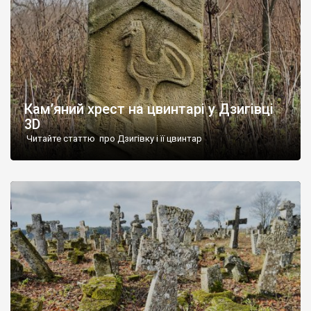
Кам’яний хрест на цвинтарі у Дзигівці
3D
Читайте статтю про Дзигівку і її цвинтар