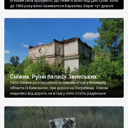
Із назви села зрозуміло, що лежить воно над Дністром. Хоча
до 1965 року воно називалося Березова. Берег тут доволі
високий і крутий, як і майже всюди на Поділлі, але є кілька
грунтових доріг, які збігають аж до самої води – цим
Наддністрянське відрізняється від більшості навколишніх
сіл. У селі є мурована Михайлівська церква. Точної дати […]
Сніжна. Руїни палацу Залеських
Село Сніжна розташоване на самому в’їзді у Вінницьку
область із Київською, при дорозі на Погребище. Зовсім
недалеко від дороги, на в’їзді у село стоїть радянське
рельєфне пано, яке показує жінку і яблуню, а трохи далі, десь
серед дерев, заховалися руїни палацу Залеських. З дороги їх
не видно, але видно дві стареньких колії у траві – […]