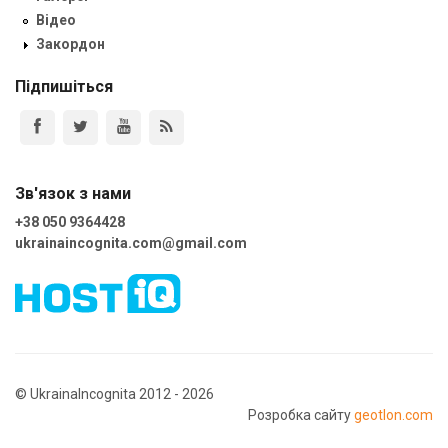
Відео
Закордон
Підпишіться
Зв'язок з нами
+38 050 9364428
ukrainaincognita.com@gmail.com
© UkrainaIncognita 2012 - 2026
Розробка сайту
geotlon.com