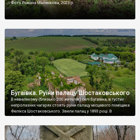
Фото Романа Маленкова, 2023 р.
Бугаївка. Руїни палацу Шостаковського
В невеликому (близько 200 жителів) селі Бугаївка, в густих
непролазних чагарях стоять руїни палацу місцевого поміщика
Фелікса Шостаковського. Звели палац у 1893 році. В
радянський період у ньому спочатку містилася школа, потім
клуб, ще пізніше – гуртожиток. У 60-х роках минулого
століття тут розмістили туберкульозну лікарню. Коли із
палацу виїхала лікарня – ми точно не […]