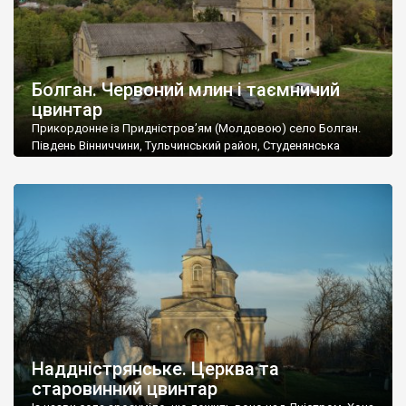
Болган. Червоний млин і таємничий
цвинтар
Прикордонне із Придністров’ям (Молдовою) село Болган.
Південь Вінниччини, Тульчинський район, Студенянська
громада. У селі мешкає близько тисячі осіб. Спочатку ми
дізналися, що у Болгані є величезний захаращений
старовинний цвинтар із кам’яними хрестами. Всі епітафії, які
збереглися, написані кирилицею, церковнослов’янською
мовою. За всіма традиційними ознаками – цвинтар
український. Хрести датуються 19 століттям. У 1924-1940
роках Болган […]
Наддністрянське. Церква та
старовинний цвинтар