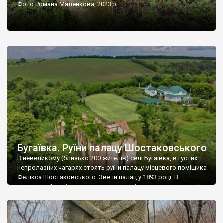
Фото Романа Маленкова, 2023 р.
Бугаївка. Руїни палацу Шостаковського
В невеликому (близько 200 жителів) селі Бугаївка, в густих
непролазних чагарях стоять руїни палацу місцевого поміщика
Фелікса Шостаковського. Звели палац у 1893 році. В
радянський період у ньому спочатку містилася школа, потім
клуб, ще пізніше – гуртожиток. У 60-х роках минулого
століття тут розмістили туберкульозну лікарню. Коли із
палацу виїхала лікарня – ми точно не […]