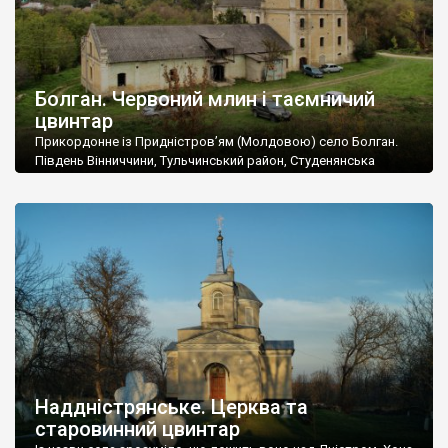
Болган. Червоний млин і таємничий
цвинтар
Прикордонне із Придністров’ям (Молдовою) село Болган.
Південь Вінниччини, Тульчинський район, Студенянська
громада. У селі мешкає близько тисячі осіб. Спочатку ми
дізналися, що у Болгані є величезний захаращений
старовинний цвинтар із кам’яними хрестами. Всі епітафії, які
збереглися, написані кирилицею, церковнослов’янською
мовою. За всіма традиційними ознаками – цвинтар
український. Хрести датуються 19 століттям. У 1924-1940
роках Болган […]
Наддністрянське. Церква та
старовинний цвинтар