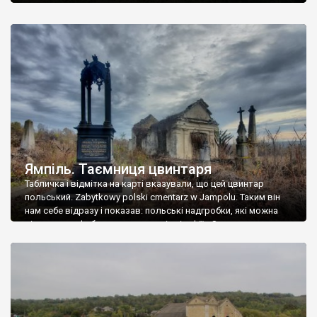
Ямпіль. Таємниця цвинтаря
Табличка і відмітка на карті вказували, що цей цвинтар
польський. Zabytkowy polski cmentarz w Jampolu. Таким він
нам себе відразу і показав: польські надгробки, які можна
віднести до фабричних, польські епітафії… Загалом цвинтар
виявився величезним – порахували площу у GoogleMaps –
виявилося більше семи гектарів. Перше враження про
абсолютну звичайність польського цвинтаря виявилося
оманливим – […]