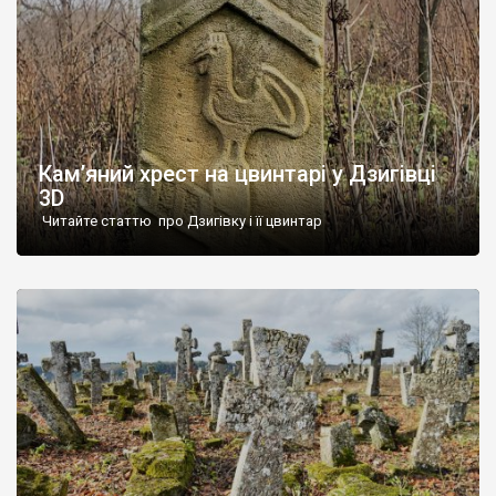
Кам’яний хрест на цвинтарі у Дзигівці
3D
Читайте статтю про Дзигівку і її цвинтар