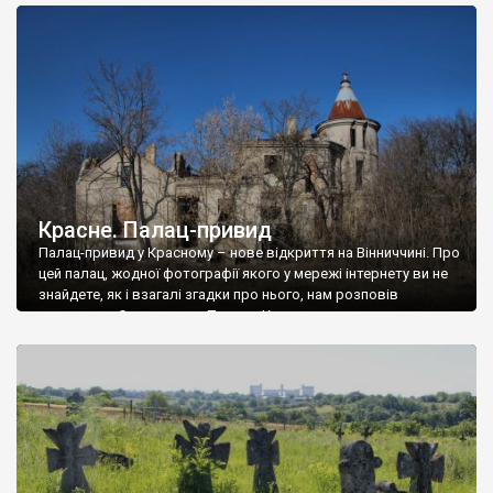
доглянутий, а в іншій суцільна руїна. Руїни палацу Тишкевичів у
Андрушівці, на Вінниччині. Такий стан […]
Красне. Палац-привид
Палац-привид у Красному – нове відкриття на Вінниччині. Про
цей палац, жодної фотографії якого у мережі інтернету ви не
знайдете, як і взагалі згадки про нього, нам розповів
мешканець Самгородка. Палац у Красному вразив не лише
станом руїни і чагарями, які його оточують, але і величчю
навіть у руїні. Можна уявно рекоструювати головний вхід із
[…]