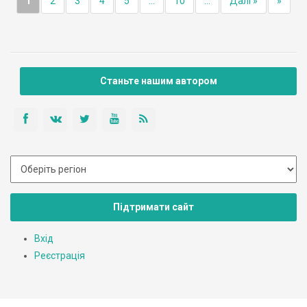
1
2
3
4
5
...
10
...
Далі »
»
Станьте нашим автором
Підтримати сайт
Вхід
Реєстрація