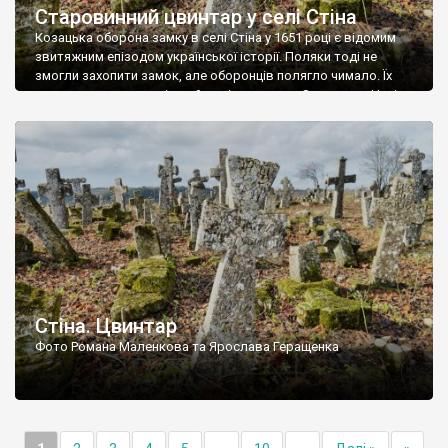
Старовинний цвинтар у селі Стіна
Козацька оборона замку в селі Стіна у 1651 році є відомим
звитяжним епізодом української історії. Поляки тоді не
змогли захопити замок, але оборонців полягло чимало. Їх
поховали на цвинтарі, який тоді називався Замковим. Нині на
місці замку церква із кам’яною огорожею, а цвинтар є. На
ньому чимало хрестів 19 століття, є такі, де епітафії стер […]
Стіна. Цвинтар
Фото Романа Маленкова та Ярослава Геращенка