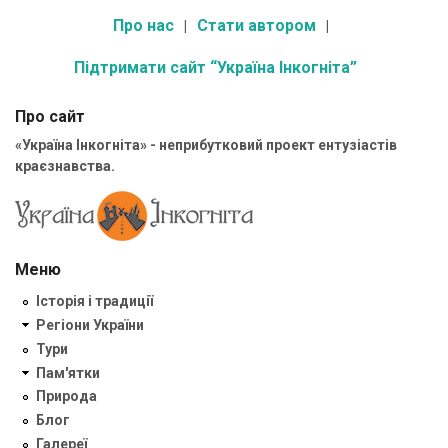
Про нас
Стати автором
Підтримати сайт “Україна Інкогніта”
Про сайт
«Україна Інкогніта» - неприбутковий проект ентузіастів
краєзнавства.
Меню
Історія і традиції
Регіони України
Тури
Пам'ятки
Природа
Блог
Галереї