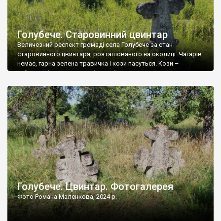
Голубече. Старовинний цвинтар
Величезний респект громаді села Голубече за стан
старовинного цвинтаря, розташованого на околиці. Чагарів
немає, гарна зелена травичка і кози пасуться. Кози –
найкращий регулятор шкідливої, для старих кладовищ,
рослинності. Навесні, коли паростки дерев вкриваються
бруньками, кози ті бруньки обгризають, бо то улюблений
делікатес. На цвинтарі у Голубечому ціла колекція
різноманітних форм хрестів. Село відносно невелике, […]
Голубече. Цвинтар. Фотогалерея
Фото Романа Маленкова, 2024 р.