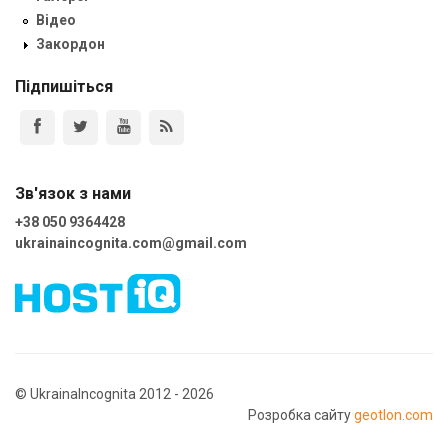
Відео
Закордон
Підпишіться
Зв'язок з нами
+38 050 9364428
ukrainaincognita.com@gmail.com
© UkrainaIncognita 2012 - 2026
Розробка сайту
geotlon.com