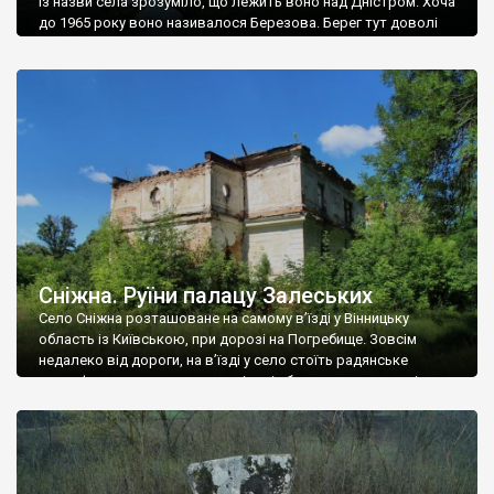
Із назви села зрозуміло, що лежить воно над Дністром. Хоча
до 1965 року воно називалося Березова. Берег тут доволі
високий і крутий, як і майже всюди на Поділлі, але є кілька
грунтових доріг, які збігають аж до самої води – цим
Наддністрянське відрізняється від більшості навколишніх
сіл. У селі є мурована Михайлівська церква. Точної дати […]
Сніжна. Руїни палацу Залеських
Село Сніжна розташоване на самому в’їзді у Вінницьку
область із Київською, при дорозі на Погребище. Зовсім
недалеко від дороги, на в’їзді у село стоїть радянське
рельєфне пано, яке показує жінку і яблуню, а трохи далі, десь
серед дерев, заховалися руїни палацу Залеських. З дороги їх
не видно, але видно дві стареньких колії у траві – […]