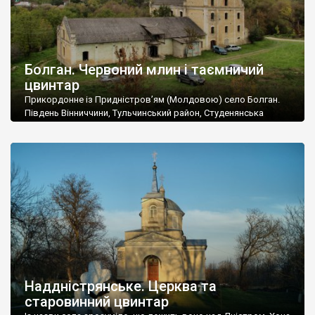
Болган. Червоний млин і таємничий
цвинтар
Прикордонне із Придністров’ям (Молдовою) село Болган.
Південь Вінниччини, Тульчинський район, Студенянська
громада. У селі мешкає близько тисячі осіб. Спочатку ми
дізналися, що у Болгані є величезний захаращений
старовинний цвинтар із кам’яними хрестами. Всі епітафії, які
збереглися, написані кирилицею, церковнослов’янською
мовою. За всіма традиційними ознаками – цвинтар
український. Хрести датуються 19 століттям. У 1924-1940
роках Болган […]
Наддністрянське. Церква та
старовинний цвинтар