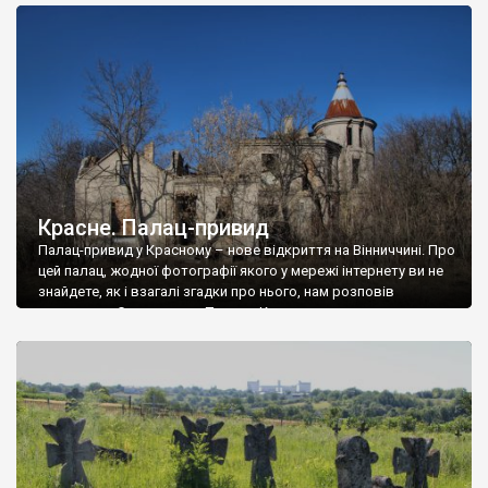
доглянутий, а в іншій суцільна руїна. Руїни палацу Тишкевичів у
Андрушівці, на Вінниччині. Такий стан […]
Красне. Палац-привид
Палац-привид у Красному – нове відкриття на Вінниччині. Про
цей палац, жодної фотографії якого у мережі інтернету ви не
знайдете, як і взагалі згадки про нього, нам розповів
мешканець Самгородка. Палац у Красному вразив не лише
станом руїни і чагарями, які його оточують, але і величчю
навіть у руїні. Можна уявно рекоструювати головний вхід із
[…]