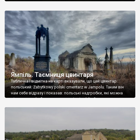
Ямпіль. Таємниця цвинтаря
Табличка і відмітка на карті вказували, що цей цвинтар
польський. Zabytkowy polski cmentarz w Jampolu. Таким він
нам себе відразу і показав: польські надгробки, які можна
віднести до фабричних, польські епітафії… Загалом цвинтар
виявився величезним – порахували площу у GoogleMaps –
виявилося більше семи гектарів. Перше враження про
абсолютну звичайність польського цвинтаря виявилося
оманливим – […]