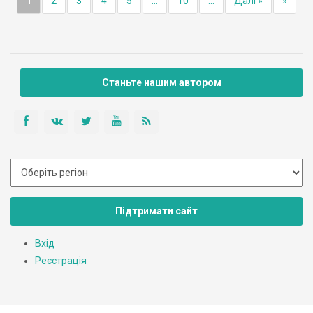
1
2
3
4
5
...
10
...
Далі »
»
Станьте нашим автором
Підтримати сайт
Вхід
Реєстрація