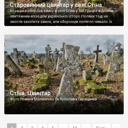
Старовинний цвинтар у селі Стіна
Козацька оборона замку в селі Стіна у 1651 році є відомим
звитяжним епізодом української історії. Поляки тоді не
змогли захопити замок, але оборонців полягло чимало. Їх
поховали на цвинтарі, який тоді називався Замковим. Нині на
місці замку церква із кам’яною огорожею, а цвинтар є. На
ньому чимало хрестів 19 століття, є такі, де епітафії стер […]
Стіна. Цвинтар
Фото Романа Маленкова та Ярослава Геращенка