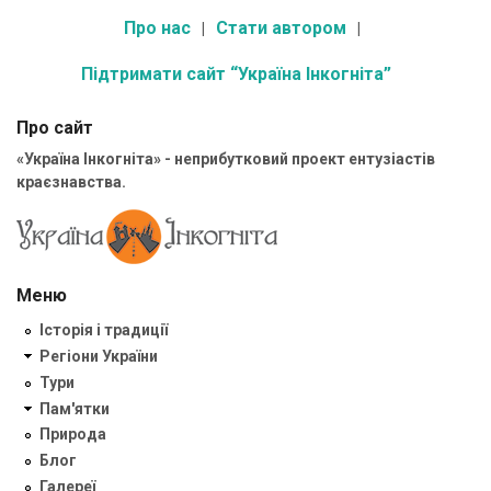
Про нас
Стати автором
Підтримати сайт “Україна Інкогніта”
Про сайт
«Україна Інкогніта» - неприбутковий проект ентузіастів
краєзнавства.
Меню
Історія і традиції
Регіони України
Тури
Пам'ятки
Природа
Блог
Галереї