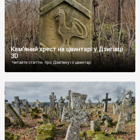
Кам’яний хрест на цвинтарі у Дзигівці
3D
Читайте статтю про Дзигівку і її цвинтар