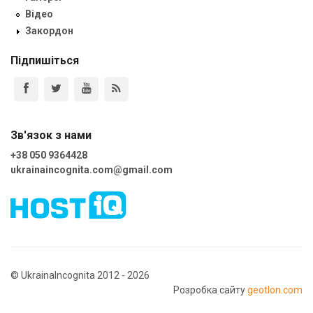
Відео
Закордон
Підпишіться
Зв'язок з нами
+38 050 9364428
ukrainaincognita.com@gmail.com
© UkrainaIncognita 2012 - 2026
Розробка сайту
geotlon.com