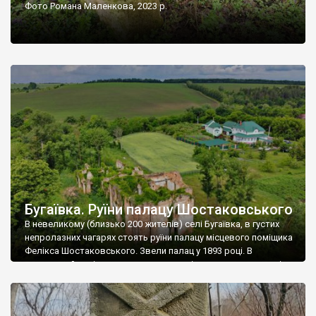
Фото Романа Маленкова, 2023 р.
Бугаївка. Руїни палацу Шостаковського
В невеликому (близько 200 жителів) селі Бугаївка, в густих
непролазних чагарях стоять руїни палацу місцевого поміщика
Фелікса Шостаковського. Звели палац у 1893 році. В
радянський період у ньому спочатку містилася школа, потім
клуб, ще пізніше – гуртожиток. У 60-х роках минулого
століття тут розмістили туберкульозну лікарню. Коли із
палацу виїхала лікарня – ми точно не […]