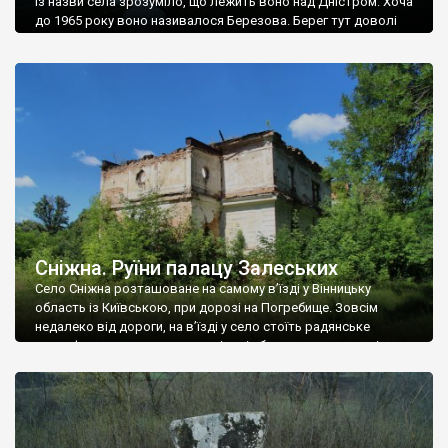
Із назви села зрозуміло, що лежить воно над Дністром. Хоча
до 1965 року воно називалося Березова. Берег тут доволі
високий і крутий, як і майже всюди на Поділлі, але є кілька
грунтових доріг, які збігають аж до самої води – цим
Наддністрянське відрізняється від більшості навколишніх
сіл. У селі є мурована Михайлівська церква. Точної дати […]
Сніжна. Руїни палацу Залеських
Село Сніжна розташоване на самому в’їзді у Вінницьку
область із Київською, при дорозі на Погребище. Зовсім
недалеко від дороги, на в’їзді у село стоїть радянське
рельєфне пано, яке показує жінку і яблуню, а трохи далі, десь
серед дерев, заховалися руїни палацу Залеських. З дороги їх
не видно, але видно дві стареньких колії у траві – […]