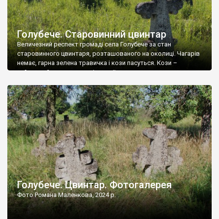
Голубече. Старовинний цвинтар
Величезний респект громаді села Голубече за стан
старовинного цвинтаря, розташованого на околиці. Чагарів
немає, гарна зелена травичка і кози пасуться. Кози –
найкращий регулятор шкідливої, для старих кладовищ,
рослинності. Навесні, коли паростки дерев вкриваються
бруньками, кози ті бруньки обгризають, бо то улюблений
делікатес. На цвинтарі у Голубечому ціла колекція
різноманітних форм хрестів. Село відносно невелике, […]
Голубече. Цвинтар. Фотогалерея
Фото Романа Маленкова, 2024 р.