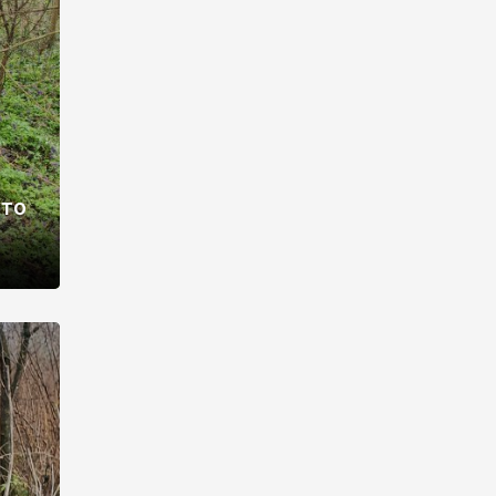
раві –
ото