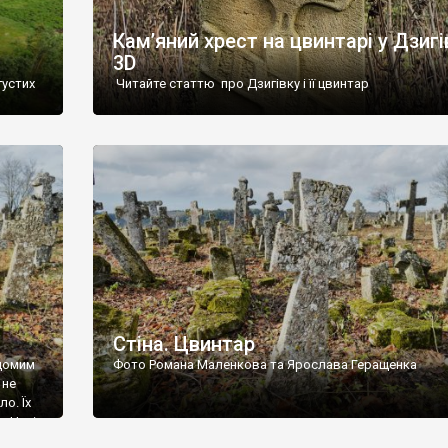
Кам’яний хрест на цвинтарі у Дзигі
3D
густих
Читайте статтю про Дзигівку і її цвинтар
93 році.
ола,
инулого
и із
Стіна. Цвинтар
ідомим
Фото Романа Маленкова та Ярослава Геращенка
 не
о. Їх
. Нині
ар є.