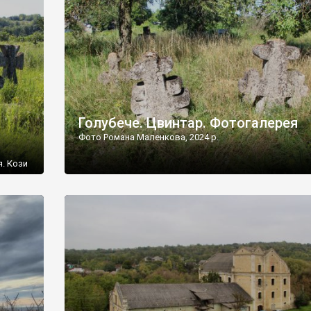
[…]
Голубече. Цвинтар. Фотогалерея
Фото Романа Маленкова, 2024 р.
я. Кози
овищ,
ються
ений
 […]