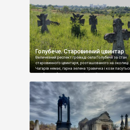
у Андрушівці, на Вінниччині. Такий стан […]
Голубече. Старовинний цвинтар
Величезний респект громаді села Голубече за стан
старовинного цвинтаря, розташованого на околиці.
Чагарів немає, гарна зелена травичка і кози пасутьс
– найкращий регулятор шкідливої, для старих клад
рослинності. Навесні, коли паростки дерев вкрива
бруньками, кози ті бруньки обгризають, бо то улюбл
делікатес. На цвинтарі у Голубечому ціла колекція
різноманітних форм хрестів. Село відносно невелике,