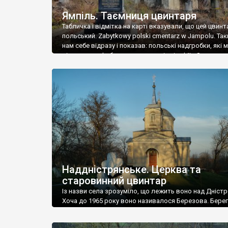
Ямпіль. Таємниця цвинтаря
Табличка і відмітка на карті вказували, що цей цвинт
польський. Zabytkowy polski cmentarz w Jampolu. Так
нам себе відразу і показав: польські надгробки, які
віднести до фабричних, польські епітафії… Загалом 
виявився величезним – порахували площу у Google
виявилося більше семи гектарів. Перше враження п
абсолютну звичайність польського цвинтаря вияви
оманливим – […]
Наддністрянське. Церква та
старовинний цвинтар
Із назви села зрозуміло, що лежить воно над Дністр
Хоча до 1965 року воно називалося Березова. Берег
доволі високий і крутий, як і майже всюди на Поділлі
кілька грунтових доріг, які збігають аж до самої вод