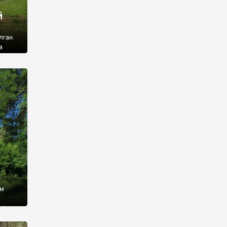
й
лган.
а
 ми
ї, які
кою
940
у
ім
і,
 З