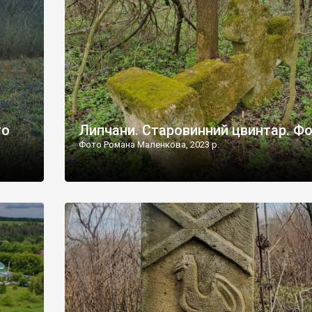
дороги їх не видно, але видно дві стареньких колії у т
лишніх
[…]
ати […]
то
Липчани. Старовинний цвинтар. Ф
Фото Романа Маленкова, 2023 р.