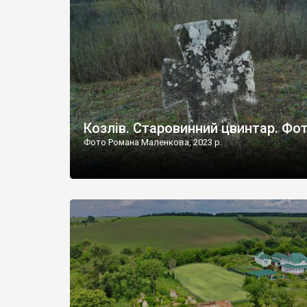
Наддністрянське відрізняється від більшості навко
сіл. У селі є мурована Михайлівська церква. Точної д
Козлів. Старовинний цвинтар. Фо
Фото Романа Маленкова, 2023 р.