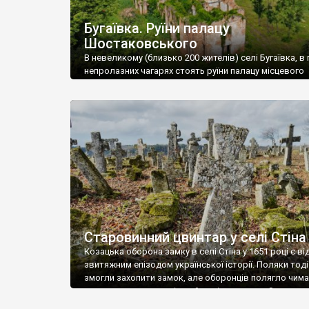
Бугаївка. Руїни палацу
Шостаковського
В невеликому (близько 200 жителів) селі Бугаївка, в 
непролазних чагарях стоять руїни палацу місцевого
поміщика Фелікса Шостаковського. Звели палац у 18
В радянський період у ньому спочатку містилася шк
потім клуб, ще пізніше – гуртожиток. У 60-х роках м
століття тут розмістили туберкульозну лікарню. Кол
палацу виїхала лікарня – ми точно не […]
Старовинний цвинтар у селі Стіна
Козацька оборона замку в селі Стіна у 1651 році є в
звитяжним епізодом української історії. Поляки тоді
змогли захопити замок, але оборонців полягло чимал
поховали на цвинтарі, який тоді називався Замковим
на місці замку церква із кам’яною огорожею, а цвинт