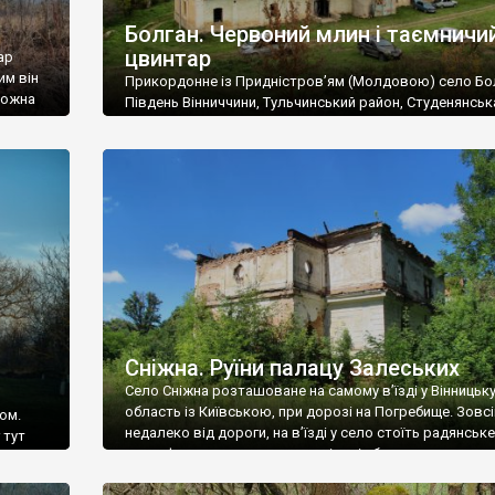
Болган. Червоний млин і таємничи
цвинтар
ар
им він
Прикордонне із Придністров’ям (Молдовою) село Бо
 можна
Південь Вінниччини, Тульчинський район, Студенянськ
цвинтар
громада. У селі мешкає близько тисячі осіб. Спочатку
Maps –
дізналися, що у Болгані є величезний захаращений
ро
старовинний цвинтар із кам’яними хрестами. Всі епітафі
лося
збереглися, написані кирилицею, церковнослов’янсь
мовою. За всіма традиційними ознаками – цвинтар
український. Хрести датуються 19 століттям. У 1924-1
роках Болган […]
Сніжна. Руїни палацу Залеських
Село Сніжна розташоване на самому в’їзді у Вінницьк
область із Київською, при дорозі на Погребище. Зовс
ом.
недалеко від дороги, на в’їзді у село стоїть радянське
 тут
рельєфне пано, яке показує жінку і яблуню, а трохи дал
, але є
десь серед дерев, заховалися руїни палацу Залеських.
и – цим