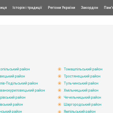
ниця
Історія і традиції
Регіони України
Закордон
Пам'
опільський район
Томашпільський район
вецький район
Тростянецький район
лів-Подільський район
Тульчинський район
ванокуриловецький район
Хмільницький район
рівський район
Чечельницький район
івський район
Шаргородський район
нський район
Ямпільський район