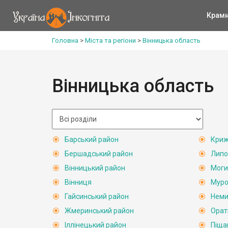
Крам
Головна
>
Міста та регіони
>
Вінницька область
Вінницька область
Барський район
Криж
Бершадський район
Липо
Вінницький район
Моги
Вінниця
Муро
Гайсинський район
Неми
Жмеринський район
Орат
Іллінецький район
Піща