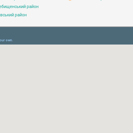
ебищенський район
івський район