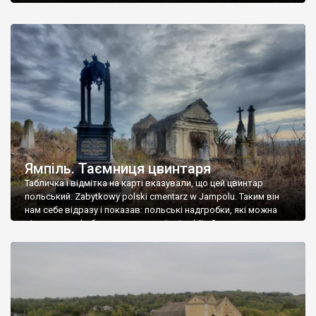
Ямпіль. Таємниця цвинтаря
Табличка і відмітка на карті вказували, що цей цвинтар
польський. Zabytkowy polski cmentarz w Jampolu. Таким він
нам себе відразу і показав: польські надгробки, які можна
віднести до фабричних, польські епітафії… Загалом цвинтар
виявився величезним – порахували площу у GoogleMaps –
виявилося більше семи гектарів. Перше враження про
абсолютну звичайність польського цвинтаря виявилося
оманливим – […]