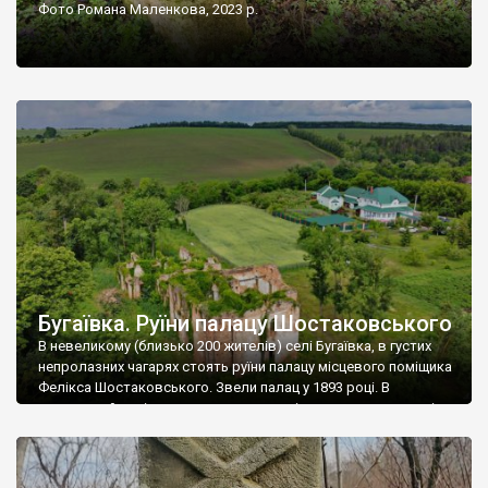
Фото Романа Маленкова, 2023 р.
Бугаївка. Руїни палацу Шостаковського
В невеликому (близько 200 жителів) селі Бугаївка, в густих
непролазних чагарях стоять руїни палацу місцевого поміщика
Фелікса Шостаковського. Звели палац у 1893 році. В
радянський період у ньому спочатку містилася школа, потім
клуб, ще пізніше – гуртожиток. У 60-х роках минулого
століття тут розмістили туберкульозну лікарню. Коли із
палацу виїхала лікарня – ми точно не […]