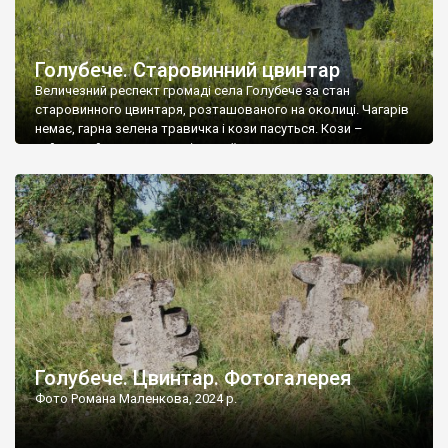
Голубече. Старовинний цвинтар
Величезний респект громаді села Голубече за стан
старовинного цвинтаря, розташованого на околиці. Чагарів
немає, гарна зелена травичка і кози пасуться. Кози –
найкращий регулятор шкідливої, для старих кладовищ,
рослинності. Навесні, коли паростки дерев вкриваються
бруньками, кози ті бруньки обгризають, бо то улюблений
делікатес. На цвинтарі у Голубечому ціла колекція
різноманітних форм хрестів. Село відносно невелике, […]
Голубече. Цвинтар. Фотогалерея
Фото Романа Маленкова, 2024 р.