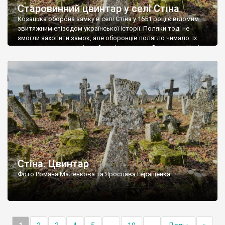
Старовинний цвинтар у селі Стіна
Козацька оборона замку в селі Стіна у 1651 році є відомим
звитяжним епізодом української історії. Поляки тоді не
змогли захопити замок, але оборонців полягло чимало. Їх
поховали на цвинтарі, який тоді називався Замковим. Нині на
місці замку церква із кам’яною огорожею, а цвинтар є. На
ньому чимало хрестів 19 століття, є такі, де епітафії стер […]
Стіна. Цвинтар
Фото Романа Маленкова та Ярослава Геращенка