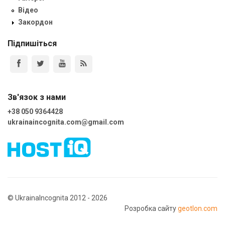
Відео
Закордон
Підпишіться
Зв'язок з нами
+38 050 9364428
ukrainaincognita.com@gmail.com
© UkrainaIncognita 2012 - 2026
Розробка сайту
geotlon.com