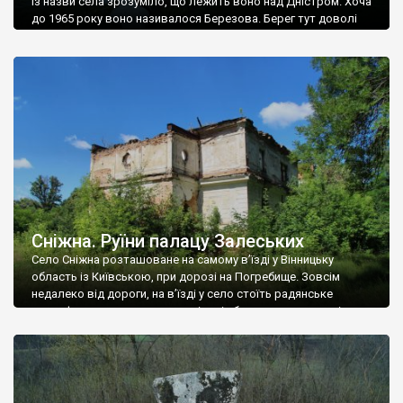
Із назви села зрозуміло, що лежить воно над Дністром. Хоча
до 1965 року воно називалося Березова. Берег тут доволі
високий і крутий, як і майже всюди на Поділлі, але є кілька
грунтових доріг, які збігають аж до самої води – цим
Наддністрянське відрізняється від більшості навколишніх
сіл. У селі є мурована Михайлівська церква. Точної дати […]
Сніжна. Руїни палацу Залеських
Село Сніжна розташоване на самому в’їзді у Вінницьку
область із Київською, при дорозі на Погребище. Зовсім
недалеко від дороги, на в’їзді у село стоїть радянське
рельєфне пано, яке показує жінку і яблуню, а трохи далі, десь
серед дерев, заховалися руїни палацу Залеських. З дороги їх
не видно, але видно дві стареньких колії у траві – […]