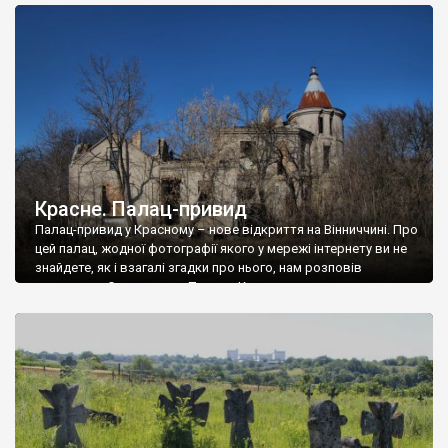
доглянутий, а в іншій суцільна руїна. Руїни палацу Тишкевичів у
Андрушівці, на Вінниччині. Такий стан […]
Красне. Палац-привид
Палац-привид у Красному – нове відкриття на Вінниччині. Про
цей палац, жодної фотографії якого у мережі інтернету ви не
знайдете, як і взагалі згадки про нього, нам розповів
мешканець Самгородка. Палац у Красному вразив не лише
станом руїни і чагарями, які його оточують, але і величчю
навіть у руїні. Можна уявно рекоструювати головний вхід із
[…]