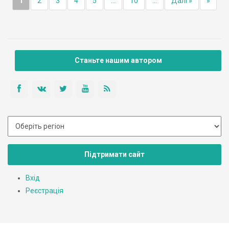
1
2
3
4
5
...
10
...
Далі »
»
Станьте нашим автором
Підтримати сайт
Вхід
Реєстрація