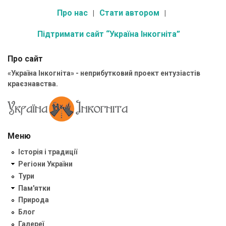
Про нас
Стати автором
Підтримати сайт “Україна Інкогніта”
Про сайт
«Україна Інкогніта» - неприбутковий проект ентузіастів
краєзнавства.
Меню
Історія і традиції
Регіони України
Тури
Пам'ятки
Природа
Блог
Галереї