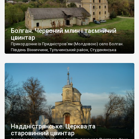
Болган. Червоний млин і таємничий
цвинтар
Прикордонне із Придністров’ям (Молдовою) село Болган.
Південь Вінниччини, Тульчинський район, Студенянська
громада. У селі мешкає близько тисячі осіб. Спочатку ми
дізналися, що у Болгані є величезний захаращений
старовинний цвинтар із кам’яними хрестами. Всі епітафії, які
збереглися, написані кирилицею, церковнослов’янською
мовою. За всіма традиційними ознаками – цвинтар
український. Хрести датуються 19 століттям. У 1924-1940
роках Болган […]
Наддністрянське. Церква та
старовинний цвинтар