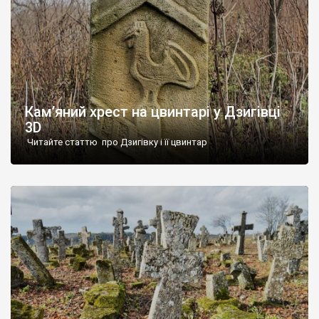
Кам’яний хрест на цвинтарі у Дзигівці
3D
Читайте статтю про Дзигівку і її цвинтар