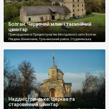
Болган. Червоний млин і таємничий
цвинтар
Прикордонне із Придністров’ям (Молдовою) село Болган.
Південь Вінниччини, Тульчинський район, Студенянська
громада. У селі мешкає близько тисячі осіб. Спочатку ми
дізналися, що у Болгані є величезний захаращений
старовинний цвинтар із кам’яними хрестами. Всі епітафії, які
збереглися, написані кирилицею, церковнослов’янською
мовою. За всіма традиційними ознаками – цвинтар
український. Хрести датуються 19 століттям. У 1924-1940
роках Болган […]
Наддністрянське. Церква та
старовинний цвинтар