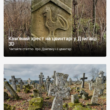
Кам’яний хрест на цвинтарі у Дзигівці
3D
Читайте статтю про Дзигівку і її цвинтар