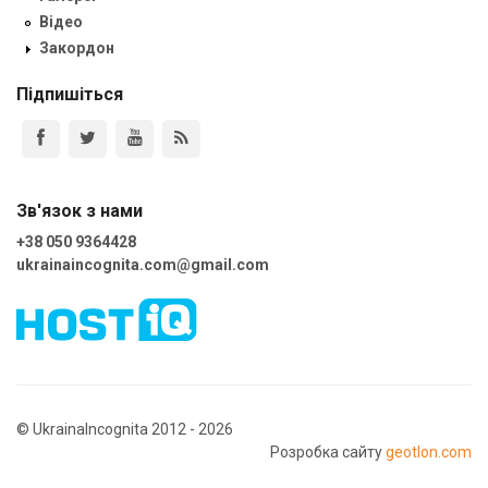
Відео
Закордон
Підпишіться
Зв'язок з нами
+38 050 9364428
ukrainaincognita.com@gmail.com
© UkrainaIncognita 2012 - 2026
Розробка сайту
geotlon.com