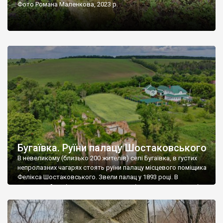
Фото Романа Маленкова, 2023 р.
Бугаївка. Руїни палацу Шостаковського
В невеликому (близько 200 жителів) селі Бугаївка, в густих
непролазних чагарях стоять руїни палацу місцевого поміщика
Фелікса Шостаковського. Звели палац у 1893 році. В
радянський період у ньому спочатку містилася школа, потім
клуб, ще пізніше – гуртожиток. У 60-х роках минулого
століття тут розмістили туберкульозну лікарню. Коли із
палацу виїхала лікарня – ми точно не […]