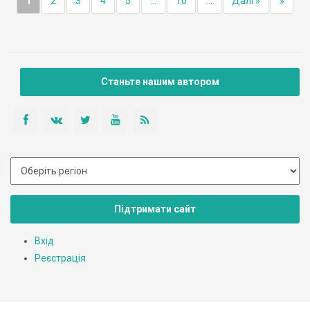
1
2
3
4
5
...
10
...
Далі »
»
Станьте нашим автором
Підтримати сайт
Вхід
Реєстрація