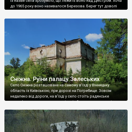
Із назви села зрозуміло, що лежить воно над Дністром. Хоча
до 1965 року воно називалося Березова. Берег тут доволі
високий і крутий, як і майже всюди на Поділлі, але є кілька
грунтових доріг, які збігають аж до самої води – цим
Наддністрянське відрізняється від більшості навколишніх
сіл. У селі є мурована Михайлівська церква. Точної дати […]
Сніжна. Руїни палацу Залеських
Село Сніжна розташоване на самому в’їзді у Вінницьку
область із Київською, при дорозі на Погребище. Зовсім
недалеко від дороги, на в’їзді у село стоїть радянське
рельєфне пано, яке показує жінку і яблуню, а трохи далі, десь
серед дерев, заховалися руїни палацу Залеських. З дороги їх
не видно, але видно дві стареньких колії у траві – […]