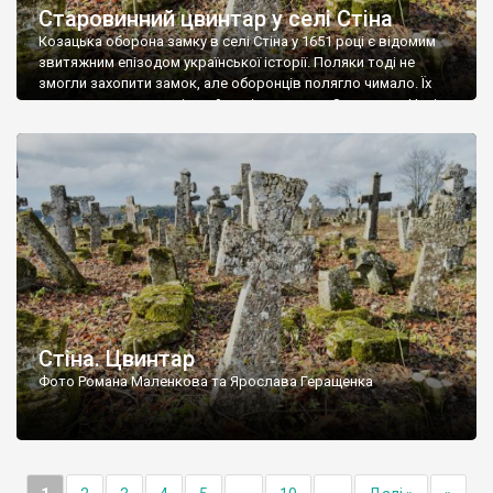
Старовинний цвинтар у селі Стіна
Козацька оборона замку в селі Стіна у 1651 році є відомим
звитяжним епізодом української історії. Поляки тоді не
змогли захопити замок, але оборонців полягло чимало. Їх
поховали на цвинтарі, який тоді називався Замковим. Нині на
місці замку церква із кам’яною огорожею, а цвинтар є. На
ньому чимало хрестів 19 століття, є такі, де епітафії стер […]
Стіна. Цвинтар
Фото Романа Маленкова та Ярослава Геращенка