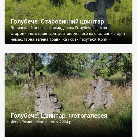
Голубече. Старовинний цвинтар
Величезний респект громаді села Голубече за стан
старовинного цвинтаря, розташованого на околиці. Чагарів
немає, гарна зелена травичка і кози пасуться. Кози –
найкращий регулятор шкідливої, для старих кладовищ,
рослинності. Навесні, коли паростки дерев вкриваються
бруньками, кози ті бруньки обгризають, бо то улюблений
делікатес. На цвинтарі у Голубечому ціла колекція
різноманітних форм хрестів. Село відносно невелике, […]
Голубече. Цвинтар. Фотогалерея
Фото Романа Маленкова, 2024 р.