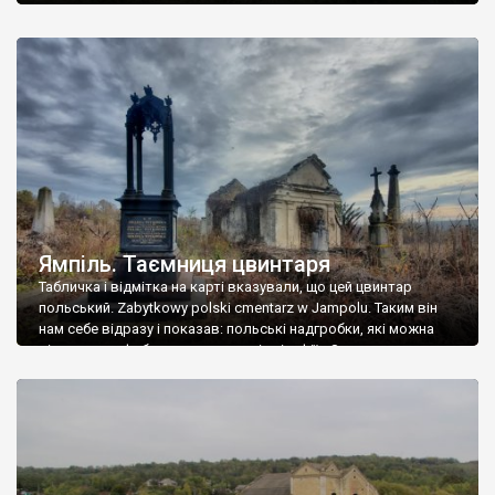
Ямпіль. Таємниця цвинтаря
Табличка і відмітка на карті вказували, що цей цвинтар
польський. Zabytkowy polski cmentarz w Jampolu. Таким він
нам себе відразу і показав: польські надгробки, які можна
віднести до фабричних, польські епітафії… Загалом цвинтар
виявився величезним – порахували площу у GoogleMaps –
виявилося більше семи гектарів. Перше враження про
абсолютну звичайність польського цвинтаря виявилося
оманливим – […]