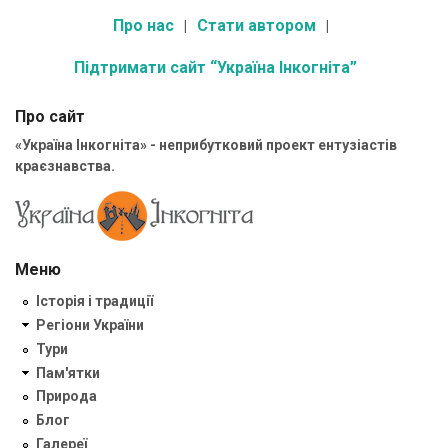
Про нас
Стати автором
Підтримати сайт “Україна Інкогніта”
Про сайт
«Україна Інкогніта» - неприбутковий проект ентузіастів
краєзнавства.
Меню
Історія і традиції
Регіони України
Тури
Пам'ятки
Природа
Блог
Галереї