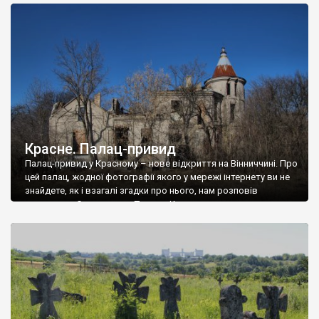
доглянутий, а в іншій суцільна руїна. Руїни палацу Тишкевичів у
Андрушівці, на Вінниччині. Такий стан […]
Красне. Палац-привид
Палац-привид у Красному – нове відкриття на Вінниччині. Про
цей палац, жодної фотографії якого у мережі інтернету ви не
знайдете, як і взагалі згадки про нього, нам розповів
мешканець Самгородка. Палац у Красному вразив не лише
станом руїни і чагарями, які його оточують, але і величчю
навіть у руїні. Можна уявно рекоструювати головний вхід із
[…]