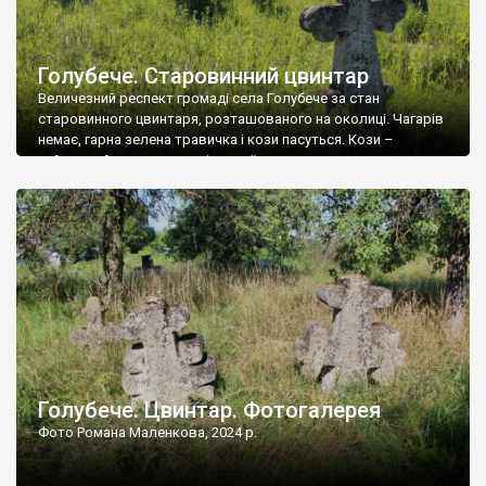
Голубече. Старовинний цвинтар
Величезний респект громаді села Голубече за стан
старовинного цвинтаря, розташованого на околиці. Чагарів
немає, гарна зелена травичка і кози пасуться. Кози –
найкращий регулятор шкідливої, для старих кладовищ,
рослинності. Навесні, коли паростки дерев вкриваються
бруньками, кози ті бруньки обгризають, бо то улюблений
делікатес. На цвинтарі у Голубечому ціла колекція
різноманітних форм хрестів. Село відносно невелике, […]
Голубече. Цвинтар. Фотогалерея
Фото Романа Маленкова, 2024 р.