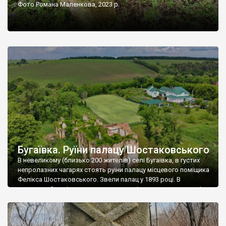
Фото Романа Маленкова, 2023 р.
Бугаївка. Руїни палацу Шостаковського
В невеликому (близько 200 жителів) селі Бугаївка, в густих
непролазних чагарях стоять руїни палацу місцевого поміщика
Фелікса Шостаковського. Звели палац у 1893 році. В
радянський період у ньому спочатку містилася школа, потім
клуб, ще пізніше – гуртожиток. У 60-х роках минулого
століття тут розмістили туберкульозну лікарню. Коли із
палацу виїхала лікарня – ми точно не […]