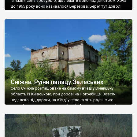
Із назви села зрозуміло, що лежить воно над Дністром. Хоча
до 1965 року воно називалося Березова. Берег тут доволі
високий і крутий, як і майже всюди на Поділлі, але є кілька
грунтових доріг, які збігають аж до самої води – цим
Наддністрянське відрізняється від більшості навколишніх
сіл. У селі є мурована Михайлівська церква. Точної дати […]
Сніжна. Руїни палацу Залеських
Село Сніжна розташоване на самому в’їзді у Вінницьку
область із Київською, при дорозі на Погребище. Зовсім
недалеко від дороги, на в’їзді у село стоїть радянське
рельєфне пано, яке показує жінку і яблуню, а трохи далі, десь
серед дерев, заховалися руїни палацу Залеських. З дороги їх
не видно, але видно дві стареньких колії у траві – […]