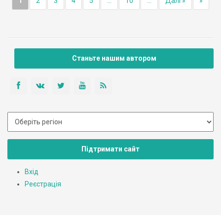
1
2
3
4
5
...
10
...
Далі »
»
Станьте нашим автором
Підтримати сайт
Вхід
Реєстрація