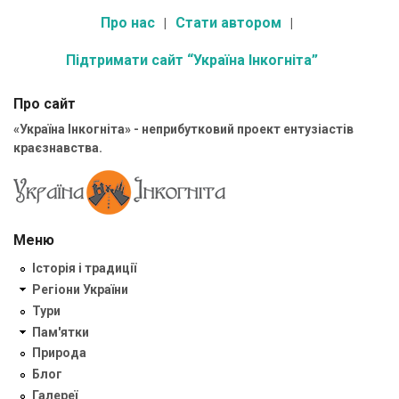
Про нас
Стати автором
Підтримати сайт “Україна Інкогніта”
Про сайт
«Україна Інкогніта» - неприбутковий проект ентузіастів
краєзнавства.
Меню
Історія і традиції
Регіони України
Тури
Пам'ятки
Природа
Блог
Галереї