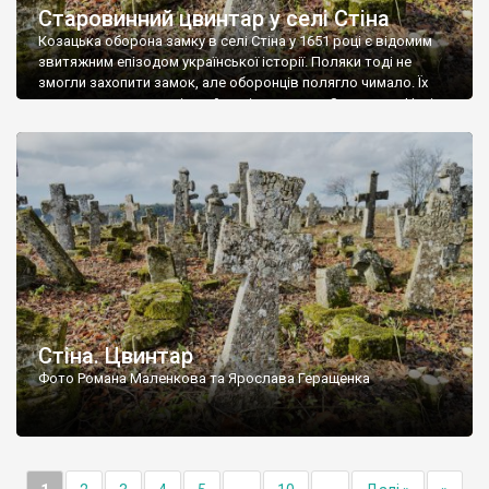
Старовинний цвинтар у селі Стіна
Козацька оборона замку в селі Стіна у 1651 році є відомим
звитяжним епізодом української історії. Поляки тоді не
змогли захопити замок, але оборонців полягло чимало. Їх
поховали на цвинтарі, який тоді називався Замковим. Нині на
місці замку церква із кам’яною огорожею, а цвинтар є. На
ньому чимало хрестів 19 століття, є такі, де епітафії стер […]
Стіна. Цвинтар
Фото Романа Маленкова та Ярослава Геращенка