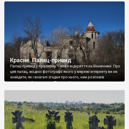
доглянутий, а в іншій суцільна руїна. Руїни палацу Тишкевичів у
Андрушівці, на Вінниччині. Такий стан […]
Красне. Палац-привид
Палац-привид у Красному – нове відкриття на Вінниччині. Про
цей палац, жодної фотографії якого у мережі інтернету ви не
знайдете, як і взагалі згадки про нього, нам розповів
мешканець Самгородка. Палац у Красному вразив не лише
станом руїни і чагарями, які його оточують, але і величчю
навіть у руїні. Можна уявно рекоструювати головний вхід із
[…]