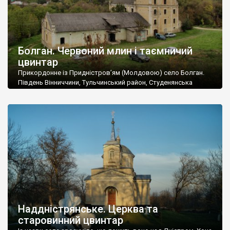
Болган. Червоний млин і таємничий
цвинтар
Прикордонне із Придністров’ям (Молдовою) село Болган.
Південь Вінниччини, Тульчинський район, Студенянська
громада. У селі мешкає близько тисячі осіб. Спочатку ми
дізналися, що у Болгані є величезний захаращений
старовинний цвинтар із кам’яними хрестами. Всі епітафії, які
збереглися, написані кирилицею, церковнослов’янською
мовою. За всіма традиційними ознаками – цвинтар
український. Хрести датуються 19 століттям. У 1924-1940
роках Болган […]
Наддністрянське. Церква та
старовинний цвинтар