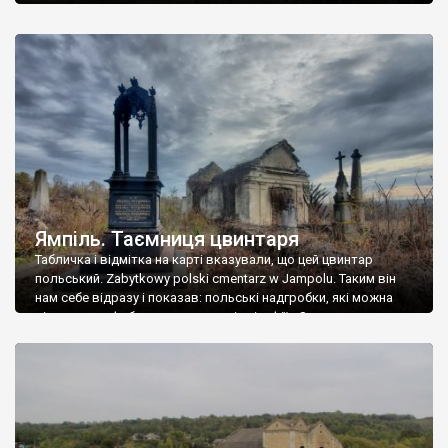
Ямпіль. Таємниця цвинтаря
Табличка і відмітка на карті вказували, що цей цвинтар
польський. Zabytkowy polski cmentarz w Jampolu. Таким він
нам себе відразу і показав: польські надгробки, які можна
віднести до фабричних, польські епітафії… Загалом цвинтар
виявився величезним – порахували площу у GoogleMaps –
виявилося більше семи гектарів. Перше враження про
абсолютну звичайність польського цвинтаря виявилося
оманливим – […]