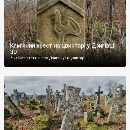
Кам’яний хрест на цвинтарі у Дзигівці
3D
Читайте статтю про Дзигівку і її цвинтар