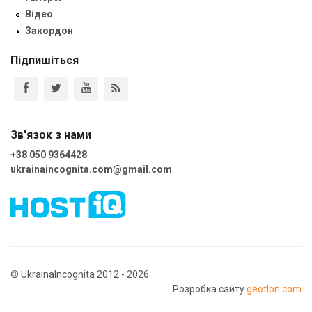
Відео
Закордон
Підпишіться
Зв'язок з нами
+38 050 9364428
ukrainaincognita.com@gmail.com
© UkrainaIncognita 2012 - 2026
Розробка сайту
geotlon.com