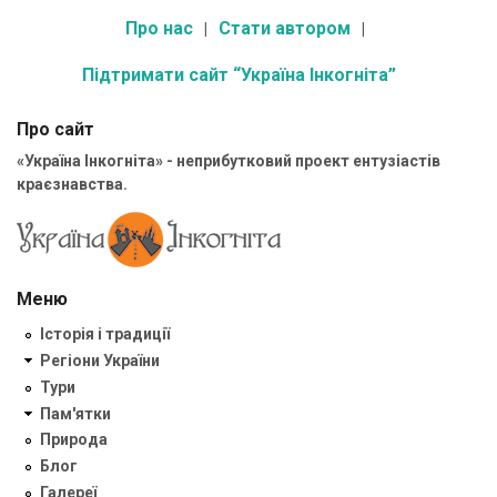
Про нас
Стати автором
Підтримати сайт “Україна Інкогніта”
Про сайт
«Україна Інкогніта» - неприбутковий проект ентузіастів
краєзнавства.
Меню
Історія і традиції
Регіони України
Тури
Пам'ятки
Природа
Блог
Галереї