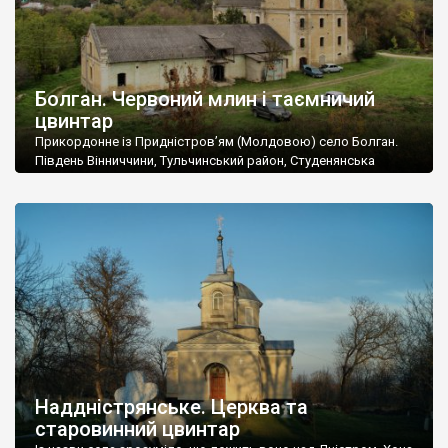
Болган. Червоний млин і таємничий
цвинтар
Прикордонне із Придністров’ям (Молдовою) село Болган.
Південь Вінниччини, Тульчинський район, Студенянська
громада. У селі мешкає близько тисячі осіб. Спочатку ми
дізналися, що у Болгані є величезний захаращений
старовинний цвинтар із кам’яними хрестами. Всі епітафії, які
збереглися, написані кирилицею, церковнослов’янською
мовою. За всіма традиційними ознаками – цвинтар
український. Хрести датуються 19 століттям. У 1924-1940
роках Болган […]
Наддністрянське. Церква та
старовинний цвинтар