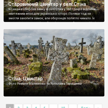
Старовинний цвинтар у селі Стіна
Козацька оборона замку в селі Стіна у 1651 році є відомим
звитяжним епізодом української історії. Поляки тоді не
змогли захопити замок, але оборонців полягло чимало. Їх
поховали на цвинтарі, який тоді називався Замковим. Нині на
місці замку церква із кам’яною огорожею, а цвинтар є. На
ньому чимало хрестів 19 століття, є такі, де епітафії стер […]
Стіна. Цвинтар
Фото Романа Маленкова та Ярослава Геращенка