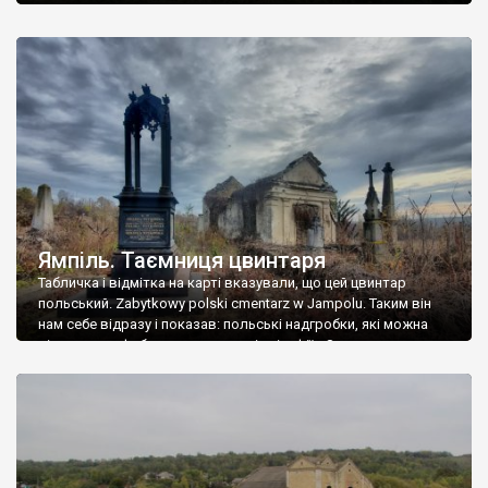
Ямпіль. Таємниця цвинтаря
Табличка і відмітка на карті вказували, що цей цвинтар
польський. Zabytkowy polski cmentarz w Jampolu. Таким він
нам себе відразу і показав: польські надгробки, які можна
віднести до фабричних, польські епітафії… Загалом цвинтар
виявився величезним – порахували площу у GoogleMaps –
виявилося більше семи гектарів. Перше враження про
абсолютну звичайність польського цвинтаря виявилося
оманливим – […]