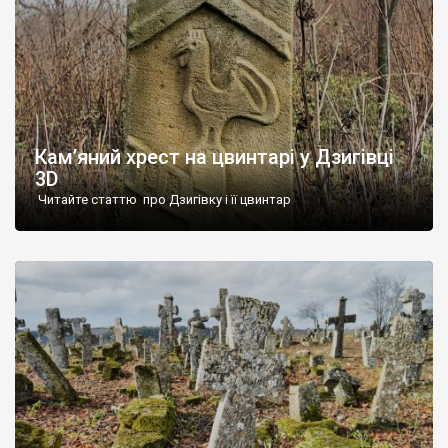
Кам’яний хрест на цвинтарі у Дзигівці
3D
Читайте статтю про Дзигівку і її цвинтар