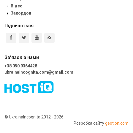
Відео
Закордон
Підпишіться
Зв'язок з нами
+38 050 9364428
ukrainaincognita.com@gmail.com
© UkrainaIncognita 2012 - 2026
Розробка сайту
geotlon.com