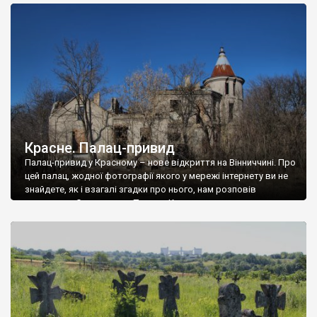
доглянутий, а в іншій суцільна руїна. Руїни палацу Тишкевичів у
Андрушівці, на Вінниччині. Такий стан […]
Красне. Палац-привид
Палац-привид у Красному – нове відкриття на Вінниччині. Про
цей палац, жодної фотографії якого у мережі інтернету ви не
знайдете, як і взагалі згадки про нього, нам розповів
мешканець Самгородка. Палац у Красному вразив не лише
станом руїни і чагарями, які його оточують, але і величчю
навіть у руїні. Можна уявно рекоструювати головний вхід із
[…]