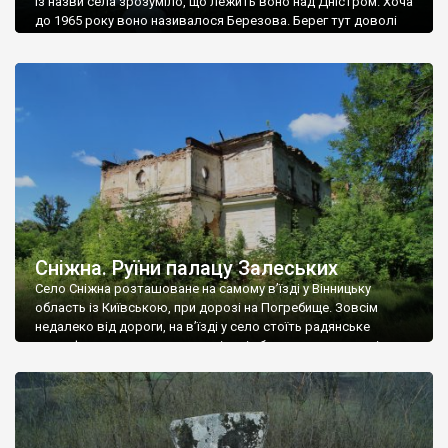
Із назви села зрозуміло, що лежить воно над Дністром. Хоча
до 1965 року воно називалося Березова. Берег тут доволі
високий і крутий, як і майже всюди на Поділлі, але є кілька
грунтових доріг, які збігають аж до самої води – цим
Наддністрянське відрізняється від більшості навколишніх
сіл. У селі є мурована Михайлівська церква. Точної дати […]
Сніжна. Руїни палацу Залеських
Село Сніжна розташоване на самому в’їзді у Вінницьку
область із Київською, при дорозі на Погребище. Зовсім
недалеко від дороги, на в’їзді у село стоїть радянське
рельєфне пано, яке показує жінку і яблуню, а трохи далі, десь
серед дерев, заховалися руїни палацу Залеських. З дороги їх
не видно, але видно дві стареньких колії у траві – […]