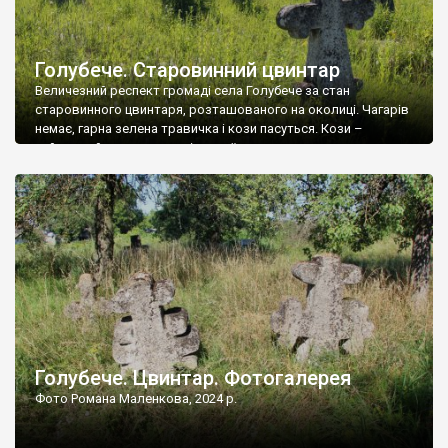
Голубече. Старовинний цвинтар
Величезний респект громаді села Голубече за стан
старовинного цвинтаря, розташованого на околиці. Чагарів
немає, гарна зелена травичка і кози пасуться. Кози –
найкращий регулятор шкідливої, для старих кладовищ,
рослинності. Навесні, коли паростки дерев вкриваються
бруньками, кози ті бруньки обгризають, бо то улюблений
делікатес. На цвинтарі у Голубечому ціла колекція
різноманітних форм хрестів. Село відносно невелике, […]
Голубече. Цвинтар. Фотогалерея
Фото Романа Маленкова, 2024 р.