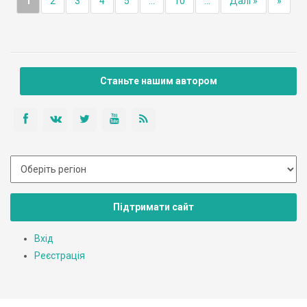
1
2
3
4
5
...
10
...
Далі »
»
Станьте нашим автором
Підтримати сайт
Вхід
Реєстрація