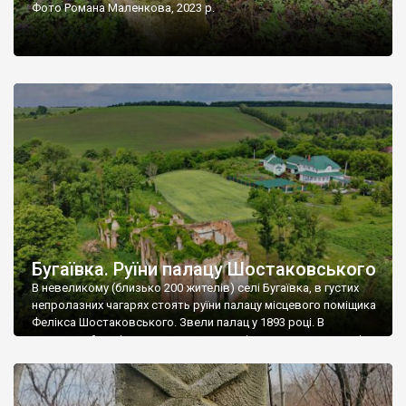
Фото Романа Маленкова, 2023 р.
Бугаївка. Руїни палацу Шостаковського
В невеликому (близько 200 жителів) селі Бугаївка, в густих
непролазних чагарях стоять руїни палацу місцевого поміщика
Фелікса Шостаковського. Звели палац у 1893 році. В
радянський період у ньому спочатку містилася школа, потім
клуб, ще пізніше – гуртожиток. У 60-х роках минулого
століття тут розмістили туберкульозну лікарню. Коли із
палацу виїхала лікарня – ми точно не […]