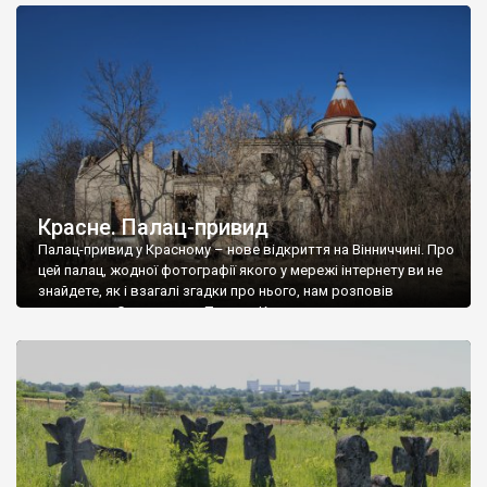
доглянутий, а в іншій суцільна руїна. Руїни палацу Тишкевичів у
Андрушівці, на Вінниччині. Такий стан […]
Красне. Палац-привид
Палац-привид у Красному – нове відкриття на Вінниччині. Про
цей палац, жодної фотографії якого у мережі інтернету ви не
знайдете, як і взагалі згадки про нього, нам розповів
мешканець Самгородка. Палац у Красному вразив не лише
станом руїни і чагарями, які його оточують, але і величчю
навіть у руїні. Можна уявно рекоструювати головний вхід із
[…]