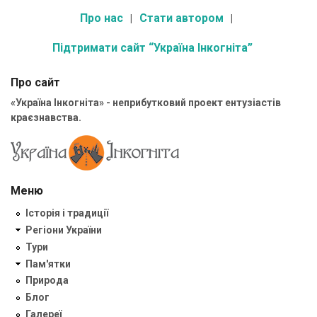
Про нас
Стати автором
Підтримати сайт “Україна Інкогніта”
Про сайт
«Україна Інкогніта» - неприбутковий проект ентузіастів
краєзнавства.
Меню
Історія і традиції
Регіони України
Тури
Пам'ятки
Природа
Блог
Галереї