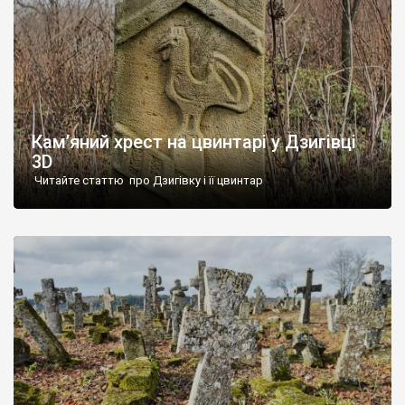
Кам’яний хрест на цвинтарі у Дзигівці
3D
Читайте статтю про Дзигівку і її цвинтар