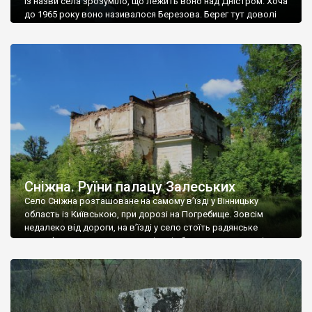
Із назви села зрозуміло, що лежить воно над Дністром. Хоча
до 1965 року воно називалося Березова. Берег тут доволі
високий і крутий, як і майже всюди на Поділлі, але є кілька
грунтових доріг, які збігають аж до самої води – цим
Наддністрянське відрізняється від більшості навколишніх
сіл. У селі є мурована Михайлівська церква. Точної дати […]
Сніжна. Руїни палацу Залеських
Село Сніжна розташоване на самому в’їзді у Вінницьку
область із Київською, при дорозі на Погребище. Зовсім
недалеко від дороги, на в’їзді у село стоїть радянське
рельєфне пано, яке показує жінку і яблуню, а трохи далі, десь
серед дерев, заховалися руїни палацу Залеських. З дороги їх
не видно, але видно дві стареньких колії у траві – […]