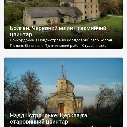
Болган. Червоний млин і таємничий
цвинтар
Прикордонне із Придністров’ям (Молдовою) село Болган.
Південь Вінниччини, Тульчинський район, Студенянська
громада. У селі мешкає близько тисячі осіб. Спочатку ми
дізналися, що у Болгані є величезний захаращений
старовинний цвинтар із кам’яними хрестами. Всі епітафії, які
збереглися, написані кирилицею, церковнослов’янською
мовою. За всіма традиційними ознаками – цвинтар
український. Хрести датуються 19 століттям. У 1924-1940
роках Болган […]
Наддністрянське. Церква та
старовинний цвинтар