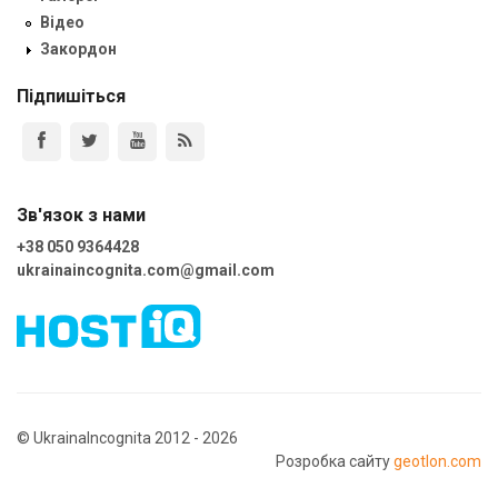
Відео
Закордон
Підпишіться
Зв'язок з нами
+38 050 9364428
ukrainaincognita.com@gmail.com
© UkrainaIncognita 2012 - 2026
Розробка сайту
geotlon.com