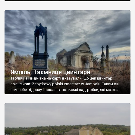
Ямпіль. Таємниця цвинтаря
Табличка і відмітка на карті вказували, що цей цвинтар
польський. Zabytkowy polski cmentarz w Jampolu. Таким він
нам себе відразу і показав: польські надгробки, які можна
віднести до фабричних, польські епітафії… Загалом цвинтар
виявився величезним – порахували площу у GoogleMaps –
виявилося більше семи гектарів. Перше враження про
абсолютну звичайність польського цвинтаря виявилося
оманливим – […]