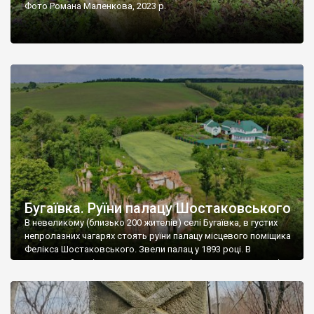
Фото Романа Маленкова, 2023 р.
Бугаївка. Руїни палацу Шостаковського
В невеликому (близько 200 жителів) селі Бугаївка, в густих
непролазних чагарях стоять руїни палацу місцевого поміщика
Фелікса Шостаковського. Звели палац у 1893 році. В
радянський період у ньому спочатку містилася школа, потім
клуб, ще пізніше – гуртожиток. У 60-х роках минулого
століття тут розмістили туберкульозну лікарню. Коли із
палацу виїхала лікарня – ми точно не […]