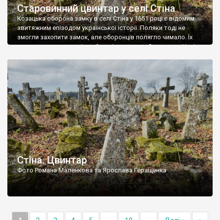
Старовинний цвинтар у селі Стіна
Козацька оборона замку в селі Стіна у 1651 році є відомим
звитяжним епізодом української історії. Поляки тоді не
змогли захопити замок, але оборонців полягло чимало. Їх
поховали на цвинтарі, який тоді називався Замковим. Нині на
місці замку церква із кам’яною огорожею, а цвинтар є. На
ньому чимало хрестів 19 століття, є такі, де епітафії стер […]
Стіна. Цвинтар
Фото Романа Маленкова та Ярослава Геращенка