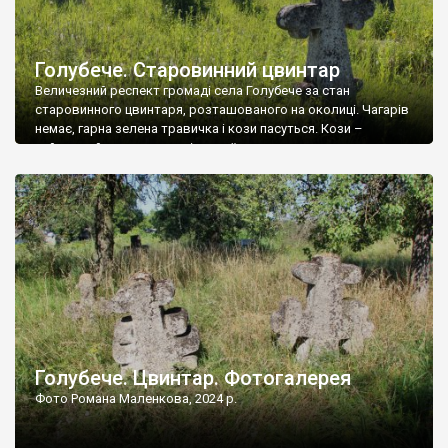
Голубече. Старовинний цвинтар
Величезний респект громаді села Голубече за стан
старовинного цвинтаря, розташованого на околиці. Чагарів
немає, гарна зелена травичка і кози пасуться. Кози –
найкращий регулятор шкідливої, для старих кладовищ,
рослинності. Навесні, коли паростки дерев вкриваються
бруньками, кози ті бруньки обгризають, бо то улюблений
делікатес. На цвинтарі у Голубечому ціла колекція
різноманітних форм хрестів. Село відносно невелике, […]
Голубече. Цвинтар. Фотогалерея
Фото Романа Маленкова, 2024 р.