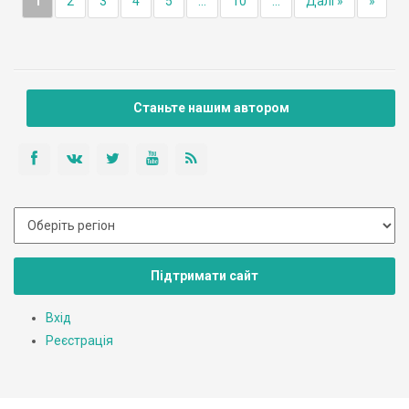
1
2
3
4
5
...
10
...
Далі »
»
Станьте нашим автором
Підтримати сайт
Вхід
Реєстрація