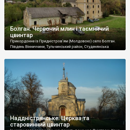
Болган. Червоний млин і таємничий
цвинтар
Прикордонне із Придністров’ям (Молдовою) село Болган.
Південь Вінниччини, Тульчинський район, Студенянська
громада. У селі мешкає близько тисячі осіб. Спочатку ми
дізналися, що у Болгані є величезний захаращений
старовинний цвинтар із кам’яними хрестами. Всі епітафії, які
збереглися, написані кирилицею, церковнослов’янською
мовою. За всіма традиційними ознаками – цвинтар
український. Хрести датуються 19 століттям. У 1924-1940
роках Болган […]
Наддністрянське. Церква та
старовинний цвинтар