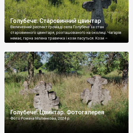
Голубече. Старовинний цвинтар
Величезний респект громаді села Голубече за стан
старовинного цвинтаря, розташованого на околиці. Чагарів
немає, гарна зелена травичка і кози пасуться. Кози –
найкращий регулятор шкідливої, для старих кладовищ,
рослинності. Навесні, коли паростки дерев вкриваються
бруньками, кози ті бруньки обгризають, бо то улюблений
делікатес. На цвинтарі у Голубечому ціла колекція
різноманітних форм хрестів. Село відносно невелике, […]
Голубече. Цвинтар. Фотогалерея
Фото Романа Маленкова, 2024 р.