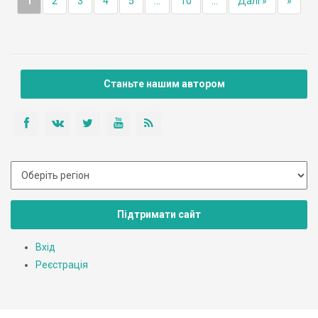
1
2
3
4
5
...
10
...
Далі »
»
Станьте нашим автором
Підтримати сайт
Вхід
Реєстрація