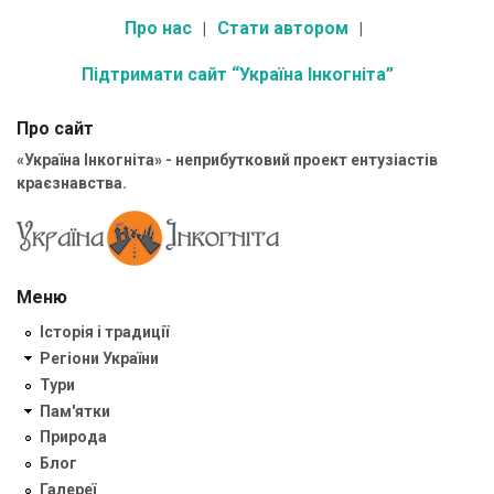
Про нас
Стати автором
Підтримати сайт “Україна Інкогніта”
Про сайт
«Україна Інкогніта» - неприбутковий проект ентузіастів
краєзнавства.
Меню
Історія і традиції
Регіони України
Тури
Пам'ятки
Природа
Блог
Галереї