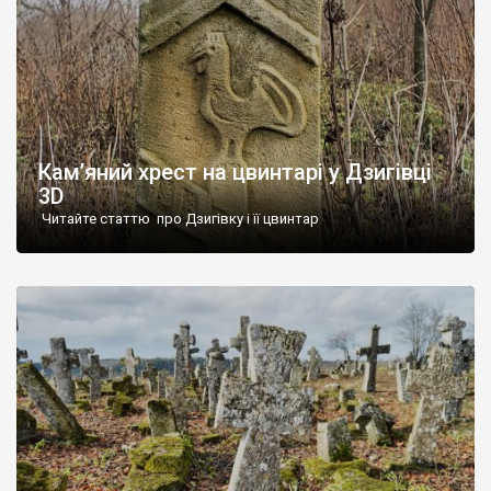
Кам’яний хрест на цвинтарі у Дзигівці
3D
Читайте статтю про Дзигівку і її цвинтар