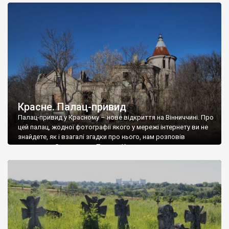
доглянутий, а в іншій суцільна руїна. Руїни палацу Тишкевичів у
Андрушівці, на Вінниччині. Такий стан […]
Красне. Палац-привид
Палац-привид у Красному – нове відкриття на Вінниччині. Про
цей палац, жодної фотографії якого у мережі інтернету ви не
знайдете, як і взагалі згадки про нього, нам розповів
мешканець Самгородка. Палац у Красному вразив не лише
станом руїни і чагарями, які його оточують, але і величчю
навіть у руїні. Можна уявно рекоструювати головний вхід із
[…]