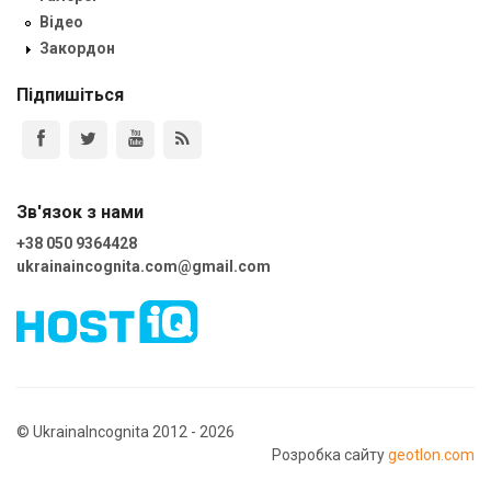
Відео
Закордон
Підпишіться
Зв'язок з нами
+38 050 9364428
ukrainaincognita.com@gmail.com
© UkrainaIncognita 2012 - 2026
Розробка сайту
geotlon.com