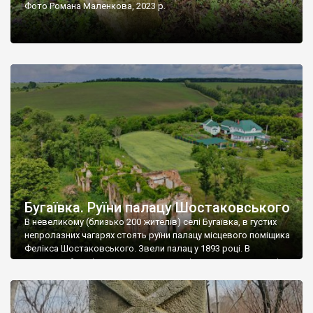
Фото Романа Маленкова, 2023 р.
Бугаївка. Руїни палацу Шостаковського
В невеликому (близько 200 жителів) селі Бугаївка, в густих
непролазних чагарях стоять руїни палацу місцевого поміщика
Фелікса Шостаковського. Звели палац у 1893 році. В
радянський період у ньому спочатку містилася школа, потім
клуб, ще пізніше – гуртожиток. У 60-х роках минулого
століття тут розмістили туберкульозну лікарню. Коли із
палацу виїхала лікарня – ми точно не […]