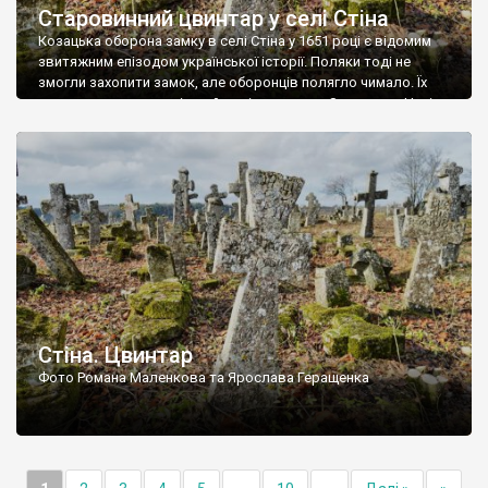
Старовинний цвинтар у селі Стіна
Козацька оборона замку в селі Стіна у 1651 році є відомим
звитяжним епізодом української історії. Поляки тоді не
змогли захопити замок, але оборонців полягло чимало. Їх
поховали на цвинтарі, який тоді називався Замковим. Нині на
місці замку церква із кам’яною огорожею, а цвинтар є. На
ньому чимало хрестів 19 століття, є такі, де епітафії стер […]
Стіна. Цвинтар
Фото Романа Маленкова та Ярослава Геращенка