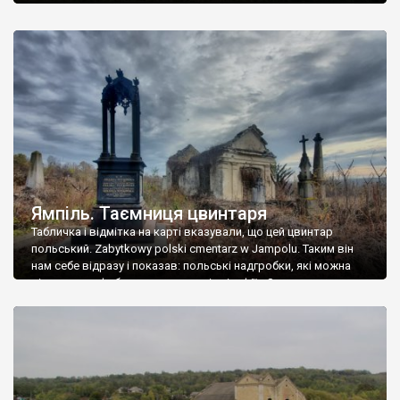
Ямпіль. Таємниця цвинтаря
Табличка і відмітка на карті вказували, що цей цвинтар
польський. Zabytkowy polski cmentarz w Jampolu. Таким він
нам себе відразу і показав: польські надгробки, які можна
віднести до фабричних, польські епітафії… Загалом цвинтар
виявився величезним – порахували площу у GoogleMaps –
виявилося більше семи гектарів. Перше враження про
абсолютну звичайність польського цвинтаря виявилося
оманливим – […]