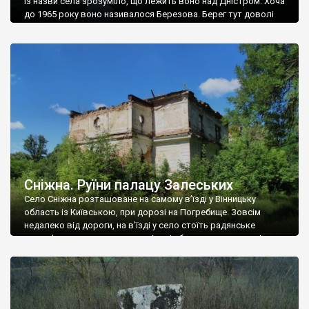
Із назви села зрозуміло, що лежить воно над Дністром. Хоча
до 1965 року воно називалося Березова. Берег тут доволі
високий і крутий, як і майже всюди на Поділлі, але є кілька
грунтових доріг, які збігають аж до самої води – цим
Наддністрянське відрізняється від більшості навколишніх
сіл. У селі є мурована Михайлівська церква. Точної дати […]
Сніжна. Руїни палацу Залеських
Село Сніжна розташоване на самому в’їзді у Вінницьку
область із Київською, при дорозі на Погребище. Зовсім
недалеко від дороги, на в’їзді у село стоїть радянське
рельєфне пано, яке показує жінку і яблуню, а трохи далі, десь
серед дерев, заховалися руїни палацу Залеських. З дороги їх
не видно, але видно дві стареньких колії у траві – […]