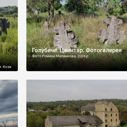
[…]
Голубече. Цвинтар. Фотогалерея
Фото Романа Маленкова, 2024 р.
я. Кози
овищ,
ються
ений
 […]