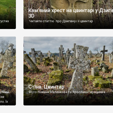
Кам’яний хрест на цвинтарі у Дзигі
3D
густих
Читайте статтю про Дзигівку і її цвинтар
93 році.
ола,
инулого
и із
Стіна. Цвинтар
ідомим
Фото Романа Маленкова та Ярослава Геращенка
 не
о. Їх
. Нині
ар є.