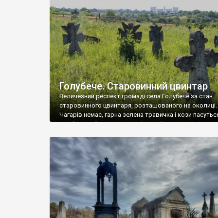
у Андрушівці, на Вінниччині. Такий стан […]
Голубече. Старовинний цвинтар
Величезний респект громаді села Голубече за стан
старовинного цвинтаря, розташованого на околиці.
Чагарів немає, гарна зелена травичка і кози пасутьс
– найкращий регулятор шкідливої, для старих клад
рослинності. Навесні, коли паростки дерев вкрива
бруньками, кози ті бруньки обгризають, бо то улюбл
делікатес. На цвинтарі у Голубечому ціла колекція
різноманітних форм хрестів. Село відносно невелике,