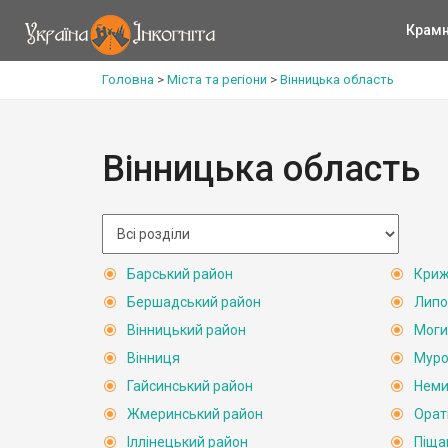
Крам
Головна
>
Міста та регіони
>
Вінницька область
Вінницька область
Барський район
Криж
Бершадський район
Липо
Вінницький район
Моги
Вінниця
Муро
Гайсинський район
Неми
Жмеринський район
Орат
Іллінецький район
Піща