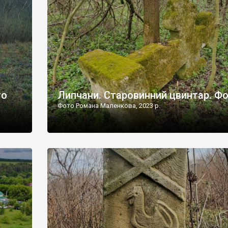
дороги їх не видно, але видно дві стареньких колії у т
лишніх
[…]
ати […]
то
Липчани. Старовинний цвинтар. Ф
Фото Романа Маленкова, 2023 р.