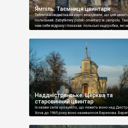
Ямпіль. Таємниця цвинтаря
Табличка і відмітка на карті вказували, що цей цвинт
польський. Zabytkowy polski cmentarz w Jampolu. Так
нам себе відразу і показав: польські надгробки, які
віднести до фабричних, польські епітафії… Загалом 
виявився величезним – порахували площу у Google
виявилося більше семи гектарів. Перше враження п
абсолютну звичайність польського цвинтаря вияви
оманливим – […]
Наддністрянське. Церква та
старовинний цвинтар
Із назви села зрозуміло, що лежить воно над Дністр
Хоча до 1965 року воно називалося Березова. Берег
доволі високий і крутий, як і майже всюди на Поділлі
кілька грунтових доріг, які збігають аж до самої вод