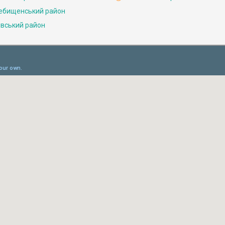
ебищенський район
івський район