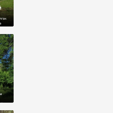
й
лган.
а
 ми
ї, які
кою
940
у
ім
і,
 З