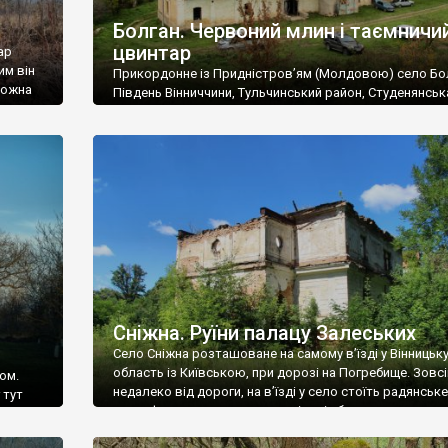
Болган. Червоний млин і таємничи
цвинтар
ар
им він
Прикордонне із Придністров’ям (Молдовою) село Бо
 можна
Південь Вінниччини, Тульчинський район, Студенянськ
цвинтар
громада. У селі мешкає близько тисячі осіб. Спочатку
Maps –
дізналися, що у Болгані є величезний захаращений
ро
старовинний цвинтар із кам’яними хрестами. Всі епітафі
лося
збереглися, написані кирилицею, церковнослов’янсь
мовою. За всіма традиційними ознаками – цвинтар
український. Хрести датуються 19 століттям. У 1924-1
роках Болган […]
Сніжна. Руїни палацу Залеських
Село Сніжна розташоване на самому в’їзді у Вінницьк
область із Київською, при дорозі на Погребище. Зовс
ом.
недалеко від дороги, на в’їзді у село стоїть радянське
 тут
рельєфне пано, яке показує жінку і яблуню, а трохи дал
, але є
десь серед дерев, заховалися руїни палацу Залеських.
и – цим