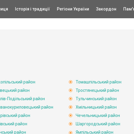
ниця
Історія і традиції
Регіони України
Закордон
Пам'
опільський район
Томашпільський район
вецький район
Тростянецький район
лів-Подільський район
Тульчинський район
ванокуриловецький район
Хмільницький район
рівський район
Чечельницький район
івський район
Шаргородський район
нський район
Ямпільський район