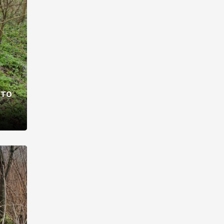
раві –
ото