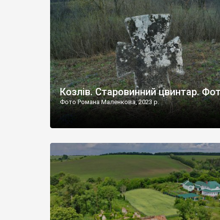
Наддністрянське відрізняється від більшості навко
сіл. У селі є мурована Михайлівська церква. Точної д
Козлів. Старовинний цвинтар. Фо
Фото Романа Маленкова, 2023 р.