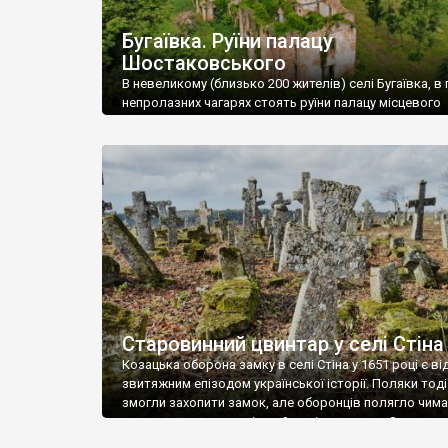
Бугаївка. Руїни палацу
Шостаковського
В невеликому (близько 200 жителів) селі Бугаївка, в 
непролазних чагарях стоять руїни палацу місцевого
поміщика Фелікса Шостаковського. Звели палац у 18
В радянський період у ньому спочатку містилася шк
потім клуб, ще пізніше – гуртожиток. У 60-х роках м
століття тут розмістили туберкульозну лікарню. Кол
палацу виїхала лікарня – ми точно не […]
Старовинний цвинтар у селі Стіна
Козацька оборона замку в селі Стіна у 1651 році є в
звитяжним епізодом української історії. Поляки тоді
змогли захопити замок, але оборонців полягло чимал
поховали на цвинтарі, який тоді називався Замковим
на місці замку церква із кам’яною огорожею, а цвинт