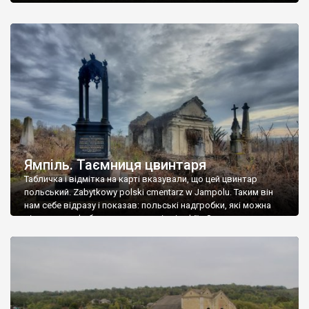
Ямпіль. Таємниця цвинтаря
Табличка і відмітка на карті вказували, що цей цвинтар
польський. Zabytkowy polski cmentarz w Jampolu. Таким він
нам себе відразу і показав: польські надгробки, які можна
віднести до фабричних, польські епітафії… Загалом цвинтар
виявився величезним – порахували площу у GoogleMaps –
виявилося більше семи гектарів. Перше враження про
абсолютну звичайність польського цвинтаря виявилося
оманливим – […]