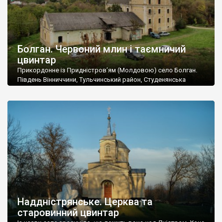
Болган. Червоний млин і таємничий
цвинтар
Прикордонне із Придністров’ям (Молдовою) село Болган.
Південь Вінниччини, Тульчинський район, Студенянська
громада. У селі мешкає близько тисячі осіб. Спочатку ми
дізналися, що у Болгані є величезний захаращений
старовинний цвинтар із кам’яними хрестами. Всі епітафії, які
збереглися, написані кирилицею, церковнослов’янською
мовою. За всіма традиційними ознаками – цвинтар
український. Хрести датуються 19 століттям. У 1924-1940
роках Болган […]
Наддністрянське. Церква та
старовинний цвинтар