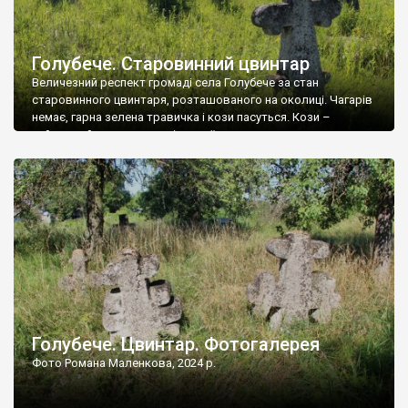
Голубече. Старовинний цвинтар
Величезний респект громаді села Голубече за стан
старовинного цвинтаря, розташованого на околиці. Чагарів
немає, гарна зелена травичка і кози пасуться. Кози –
найкращий регулятор шкідливої, для старих кладовищ,
рослинності. Навесні, коли паростки дерев вкриваються
бруньками, кози ті бруньки обгризають, бо то улюблений
делікатес. На цвинтарі у Голубечому ціла колекція
різноманітних форм хрестів. Село відносно невелике, […]
Голубече. Цвинтар. Фотогалерея
Фото Романа Маленкова, 2024 р.