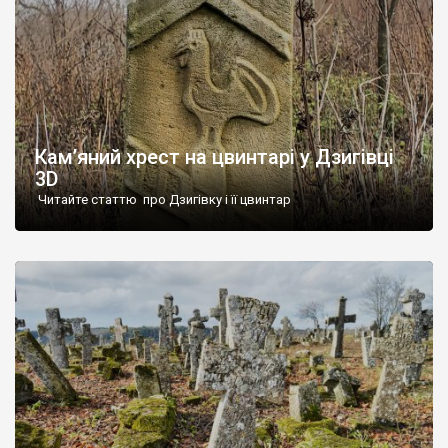
Кам’яний хрест на цвинтарі у Дзигівці
3D
Читайте статтю про Дзигівку і її цвинтар