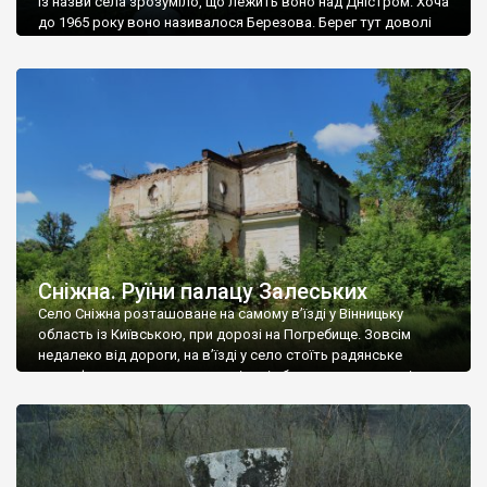
Із назви села зрозуміло, що лежить воно над Дністром. Хоча
до 1965 року воно називалося Березова. Берег тут доволі
високий і крутий, як і майже всюди на Поділлі, але є кілька
грунтових доріг, які збігають аж до самої води – цим
Наддністрянське відрізняється від більшості навколишніх
сіл. У селі є мурована Михайлівська церква. Точної дати […]
Сніжна. Руїни палацу Залеських
Село Сніжна розташоване на самому в’їзді у Вінницьку
область із Київською, при дорозі на Погребище. Зовсім
недалеко від дороги, на в’їзді у село стоїть радянське
рельєфне пано, яке показує жінку і яблуню, а трохи далі, десь
серед дерев, заховалися руїни палацу Залеських. З дороги їх
не видно, але видно дві стареньких колії у траві – […]