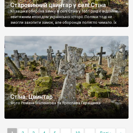
Старовинний цвинтар у селі Стіна
Козацька оборона замку в селі Стіна у 1651 році є відомим
звитяжним епізодом української історії. Поляки тоді не
змогли захопити замок, але оборонців полягло чимало. Їх
поховали на цвинтарі, який тоді називався Замковим. Нині на
місці замку церква із кам’яною огорожею, а цвинтар є. На
ньому чимало хрестів 19 століття, є такі, де епітафії стер […]
Стіна. Цвинтар
Фото Романа Маленкова та Ярослава Геращенка