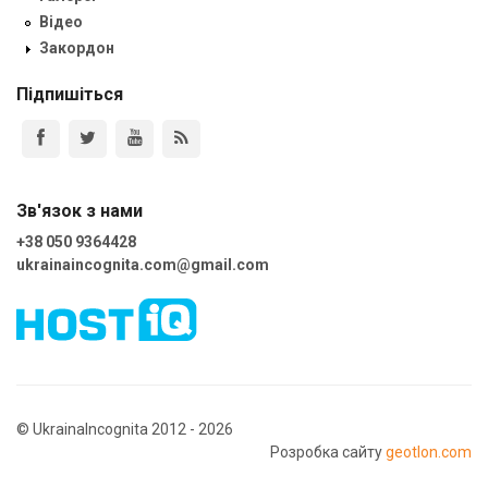
Відео
Закордон
Підпишіться
Зв'язок з нами
+38 050 9364428
ukrainaincognita.com@gmail.com
© UkrainaIncognita 2012 - 2026
Розробка сайту
geotlon.com