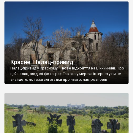
доглянутий, а в іншій суцільна руїна. Руїни палацу Тишкевичів у
Андрушівці, на Вінниччині. Такий стан […]
Красне. Палац-привид
Палац-привид у Красному – нове відкриття на Вінниччині. Про
цей палац, жодної фотографії якого у мережі інтернету ви не
знайдете, як і взагалі згадки про нього, нам розповів
мешканець Самгородка. Палац у Красному вразив не лише
станом руїни і чагарями, які його оточують, але і величчю
навіть у руїні. Можна уявно рекоструювати головний вхід із
[…]