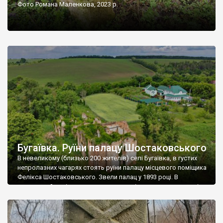
Фото Романа Маленкова, 2023 р.
Бугаївка. Руїни палацу Шостаковського
В невеликому (близько 200 жителів) селі Бугаївка, в густих
непролазних чагарях стоять руїни палацу місцевого поміщика
Фелікса Шостаковського. Звели палац у 1893 році. В
радянський період у ньому спочатку містилася школа, потім
клуб, ще пізніше – гуртожиток. У 60-х роках минулого
століття тут розмістили туберкульозну лікарню. Коли із
палацу виїхала лікарня – ми точно не […]