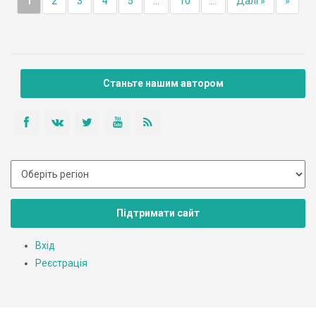
1
2
3
4
5
...
10
...
Далі »
»
Станьте нашим автором
Підтримати сайт
Вхід
Реєстрація