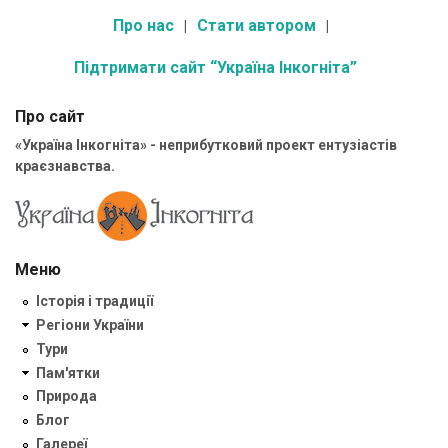
Про нас
Стати автором
Підтримати сайт “Україна Інкогніта”
Про сайт
«Україна Інкогніта» - неприбутковий проект ентузіастів
краєзнавства.
Меню
Історія і традиції
Регіони України
Тури
Пам'ятки
Природа
Блог
Галереї