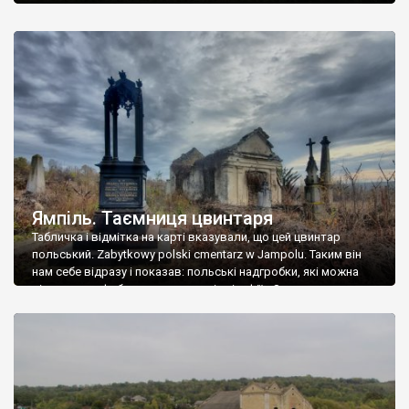
Ямпіль. Таємниця цвинтаря
Табличка і відмітка на карті вказували, що цей цвинтар
польський. Zabytkowy polski cmentarz w Jampolu. Таким він
нам себе відразу і показав: польські надгробки, які можна
віднести до фабричних, польські епітафії… Загалом цвинтар
виявився величезним – порахували площу у GoogleMaps –
виявилося більше семи гектарів. Перше враження про
абсолютну звичайність польського цвинтаря виявилося
оманливим – […]