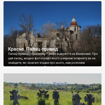
доглянутий, а в іншій суцільна руїна. Руїни палацу Тишкевичів у
Андрушівці, на Вінниччині. Такий стан […]
Красне. Палац-привид
Палац-привид у Красному – нове відкриття на Вінниччині. Про
цей палац, жодної фотографії якого у мережі інтернету ви не
знайдете, як і взагалі згадки про нього, нам розповів
мешканець Самгородка. Палац у Красному вразив не лише
станом руїни і чагарями, які його оточують, але і величчю
навіть у руїні. Можна уявно рекоструювати головний вхід із
[…]