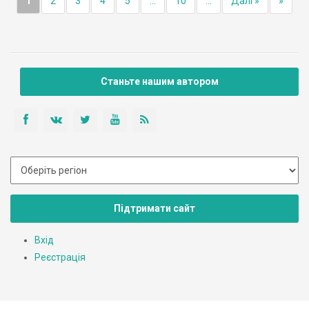
1
2
3
4
5
...
10
...
Далі »
»
Станьте нашим автором
Підтримати сайт
Вхід
Реєстрація