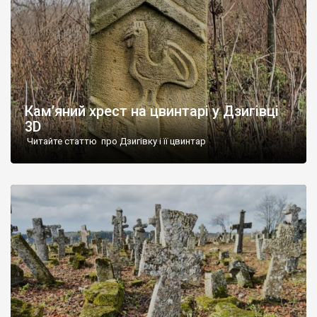
Кам’яний хрест на цвинтарі у Дзигівці
3D
Читайте статтю про Дзигівку і її цвинтар