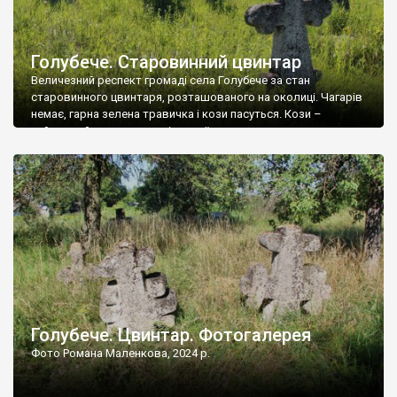
Голубече. Старовинний цвинтар
Величезний респект громаді села Голубече за стан
старовинного цвинтаря, розташованого на околиці. Чагарів
немає, гарна зелена травичка і кози пасуться. Кози –
найкращий регулятор шкідливої, для старих кладовищ,
рослинності. Навесні, коли паростки дерев вкриваються
бруньками, кози ті бруньки обгризають, бо то улюблений
делікатес. На цвинтарі у Голубечому ціла колекція
різноманітних форм хрестів. Село відносно невелике, […]
Голубече. Цвинтар. Фотогалерея
Фото Романа Маленкова, 2024 р.