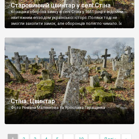
Старовинний цвинтар у селі Стіна
Козацька оборона замку в селі Стіна у 1651 році є відомим
звитяжним епізодом української історії. Поляки тоді не
змогли захопити замок, але оборонців полягло чимало. Їх
поховали на цвинтарі, який тоді називався Замковим. Нині на
місці замку церква із кам’яною огорожею, а цвинтар є. На
ньому чимало хрестів 19 століття, є такі, де епітафії стер […]
Стіна. Цвинтар
Фото Романа Маленкова та Ярослава Геращенка