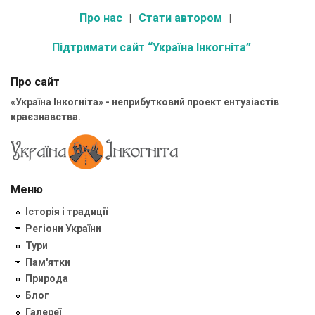
Про нас
Стати автором
Підтримати сайт “Україна Інкогніта”
Про сайт
«Україна Інкогніта» - неприбутковий проект ентузіастів
краєзнавства.
Меню
Історія і традиції
Регіони України
Тури
Пам'ятки
Природа
Блог
Галереї