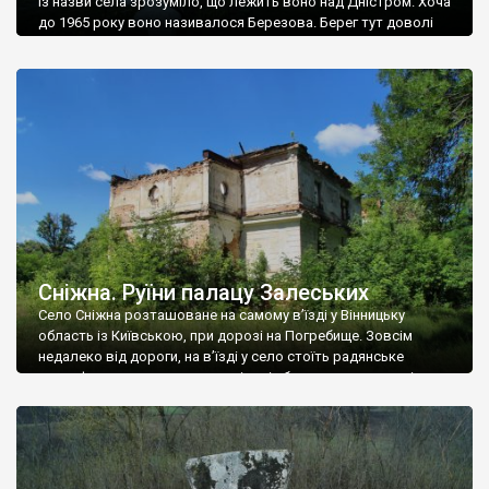
Із назви села зрозуміло, що лежить воно над Дністром. Хоча
до 1965 року воно називалося Березова. Берег тут доволі
високий і крутий, як і майже всюди на Поділлі, але є кілька
грунтових доріг, які збігають аж до самої води – цим
Наддністрянське відрізняється від більшості навколишніх
сіл. У селі є мурована Михайлівська церква. Точної дати […]
Сніжна. Руїни палацу Залеських
Село Сніжна розташоване на самому в’їзді у Вінницьку
область із Київською, при дорозі на Погребище. Зовсім
недалеко від дороги, на в’їзді у село стоїть радянське
рельєфне пано, яке показує жінку і яблуню, а трохи далі, десь
серед дерев, заховалися руїни палацу Залеських. З дороги їх
не видно, але видно дві стареньких колії у траві – […]