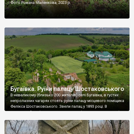
Фото Романа Маленкова, 2023 р.
Бугаївка. Руїни палацу Шостаковського
В невеликому (близько 200 жителів) селі Бугаївка, в густих
непролазних чагарях стоять руїни палацу місцевого поміщика
Фелікса Шостаковського. Звели палац у 1893 році. В
радянський період у ньому спочатку містилася школа, потім
клуб, ще пізніше – гуртожиток. У 60-х роках минулого
століття тут розмістили туберкульозну лікарню. Коли із
палацу виїхала лікарня – ми точно не […]