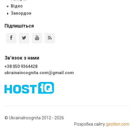
Відео
Закордон
Підпишіться
Зв'язок з нами
+38 050 9364428
ukrainaincognita.com@gmail.com
© UkrainaIncognita 2012 - 2026
Розробка сайту
geotlon.com