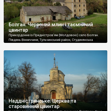
Болган. Червоний млин і таємничий
цвинтар
Прикордонне із Придністров’ям (Молдовою) село Болган.
Південь Вінниччини, Тульчинський район, Студенянська
громада. У селі мешкає близько тисячі осіб. Спочатку ми
дізналися, що у Болгані є величезний захаращений
старовинний цвинтар із кам’яними хрестами. Всі епітафії, які
збереглися, написані кирилицею, церковнослов’янською
мовою. За всіма традиційними ознаками – цвинтар
український. Хрести датуються 19 століттям. У 1924-1940
роках Болган […]
Наддністрянське. Церква та
старовинний цвинтар