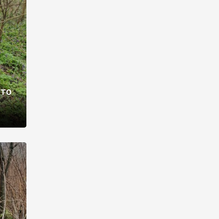
раві –
ото