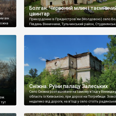
Болган. Червоний млин і таємничи
цвинтар
ар
им він
Прикордонне із Придністров’ям (Молдовою) село Бо
 можна
Південь Вінниччини, Тульчинський район, Студенянськ
цвинтар
громада. У селі мешкає близько тисячі осіб. Спочатку
Maps –
дізналися, що у Болгані є величезний захаращений
ро
старовинний цвинтар із кам’яними хрестами. Всі епітафі
лося
збереглися, написані кирилицею, церковнослов’янсь
мовою. За всіма традиційними ознаками – цвинтар
український. Хрести датуються 19 століттям. У 1924-1
роках Болган […]
Сніжна. Руїни палацу Залеських
Село Сніжна розташоване на самому в’їзді у Вінницьк
область із Київською, при дорозі на Погребище. Зовс
ом.
недалеко від дороги, на в’їзді у село стоїть радянське
 тут
рельєфне пано, яке показує жінку і яблуню, а трохи дал
, але є
десь серед дерев, заховалися руїни палацу Залеських.
и – цим