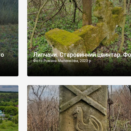
дороги їх не видно, але видно дві стареньких колії у т
лишніх
[…]
ати […]
то
Липчани. Старовинний цвинтар. Ф
Фото Романа Маленкова, 2023 р.