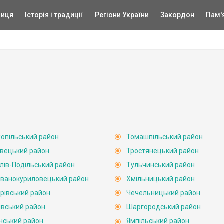
ниця
Історія і традиції
Регіони України
Закордон
Пам'
опільський район
Томашпільський район
вецький район
Тростянецький район
лів-Подільський район
Тульчинський район
ванокуриловецький район
Хмільницький район
рівський район
Чечельницький район
івський район
Шаргородський район
нський район
Ямпільський район