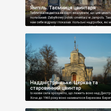
Ямпіль. Таємниця цвинтаря
Табличка і відмітка на карті вказували, що цей цвинт
польський. Zabytkowy polski cmentarz w Jampolu. Так
нам себе відразу і показав: польські надгробки, які
віднести до фабричних, польські епітафії… Загалом 
виявився величезним – порахували площу у Google
виявилося більше семи гектарів. Перше враження п
абсолютну звичайність польського цвинтаря вияви
оманливим – […]
Наддністрянське. Церква та
старовинний цвинтар
Із назви села зрозуміло, що лежить воно над Дністр
Хоча до 1965 року воно називалося Березова. Берег
доволі високий і крутий, як і майже всюди на Поділлі
кілька грунтових доріг, які збігають аж до самої вод