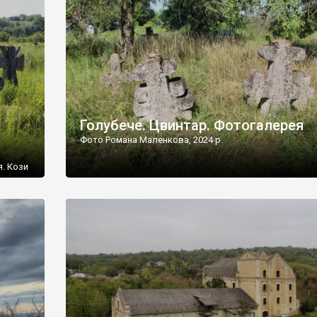
[…]
Голубече. Цвинтар. Фотогалерея
Фото Романа Маленкова, 2024 р.
я. Кози
овищ,
ються
ений
 […]