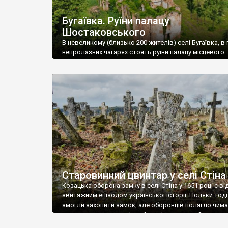
Бугаївка. Руїни палацу
Шостаковського
В невеликому (близько 200 жителів) селі Бугаївка, в 
непролазних чагарях стоять руїни палацу місцевого
поміщика Фелікса Шостаковського. Звели палац у 18
В радянський період у ньому спочатку містилася шк
потім клуб, ще пізніше – гуртожиток. У 60-х роках м
століття тут розмістили туберкульозну лікарню. Кол
палацу виїхала лікарня – ми точно не […]
Старовинний цвинтар у селі Стіна
Козацька оборона замку в селі Стіна у 1651 році є в
звитяжним епізодом української історії. Поляки тоді
змогли захопити замок, але оборонців полягло чимал
поховали на цвинтарі, який тоді називався Замковим
на місці замку церква із кам’яною огорожею, а цвинт