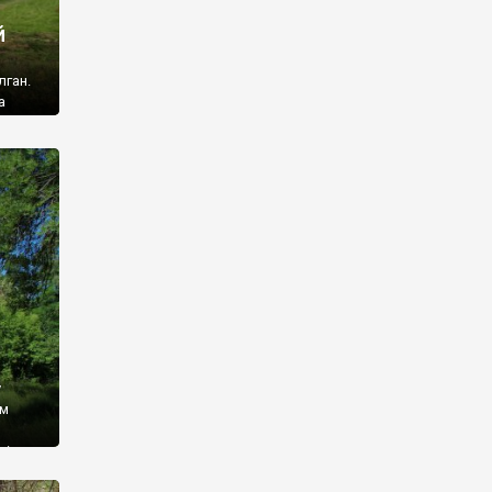
й
лган.
а
 ми
ї, які
кою
940
у
ім
і,
 З