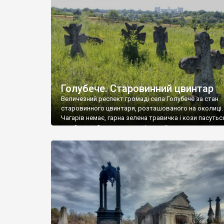
у Андрушівці, на Вінниччині. Такий стан […]
Голубече. Старовинний цвинтар
Величезний респект громаді села Голубече за стан
старовинного цвинтаря, розташованого на околиці.
Чагарів немає, гарна зелена травичка і кози пасутьс
– найкращий регулятор шкідливої, для старих клад
рослинності. Навесні, коли паростки дерев вкрива
бруньками, кози ті бруньки обгризають, бо то улюбл
делікатес. На цвинтарі у Голубечому ціла колекція
різноманітних форм хрестів. Село відносно невелике,