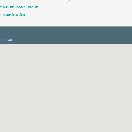
ебищенський район
івський район