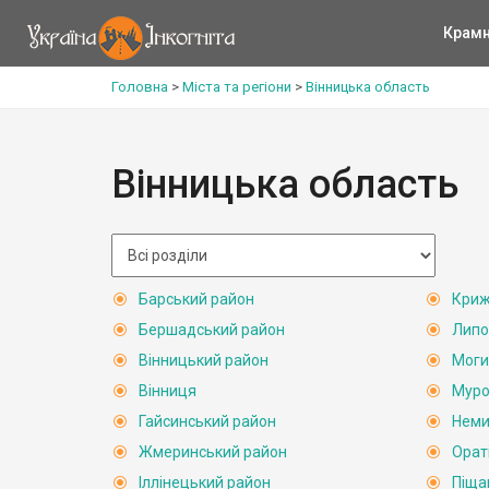
Крам
Головна
>
Міста та регіони
>
Вінницька область
Вінницька область
Барський район
Криж
Бершадський район
Липо
Вінницький район
Моги
Вінниця
Муро
Гайсинський район
Неми
Жмеринський район
Орат
Іллінецький район
Піща