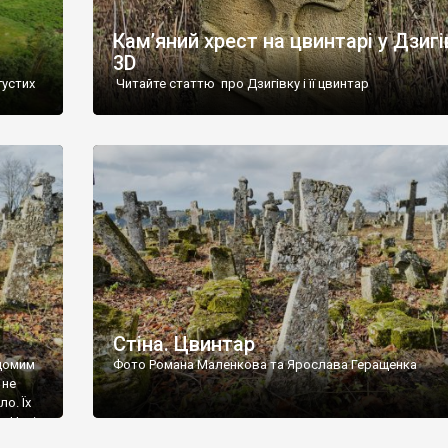
Кам’яний хрест на цвинтарі у Дзигі
3D
густих
Читайте статтю про Дзигівку і її цвинтар
93 році.
ола,
инулого
и із
Стіна. Цвинтар
ідомим
Фото Романа Маленкова та Ярослава Геращенка
 не
о. Їх
. Нині
ар є.