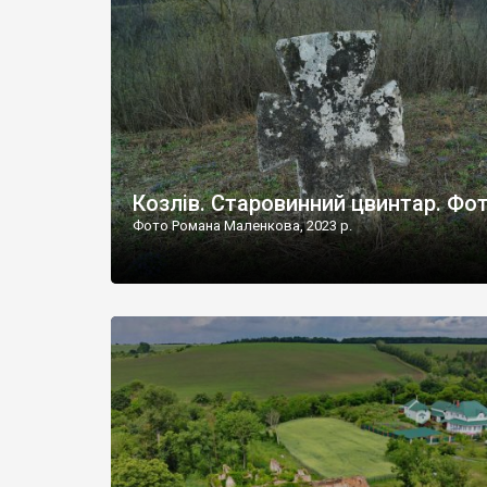
Наддністрянське відрізняється від більшості навко
сіл. У селі є мурована Михайлівська церква. Точної д
Козлів. Старовинний цвинтар. Фо
Фото Романа Маленкова, 2023 р.