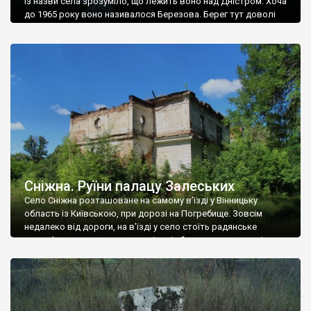
Із назви села зрозуміло, що лежить воно над Дністром. Хоча
до 1965 року воно називалося Березова. Берег тут доволі
високий і крутий, як і майже всюди на Поділлі, але є кілька
грунтових доріг, які збігають аж до самої води – цим
Наддністрянське відрізняється від більшості навколишніх
сіл. У селі є мурована Михайлівська церква. Точної дати […]
Сніжна. Руїни палацу Залеських
Село Сніжна розташоване на самому в’їзді у Вінницьку
область із Київською, при дорозі на Погребище. Зовсім
недалеко від дороги, на в’їзді у село стоїть радянське
рельєфне пано, яке показує жінку і яблуню, а трохи далі, десь
серед дерев, заховалися руїни палацу Залеських. З дороги їх
не видно, але видно дві стареньких колії у траві – […]