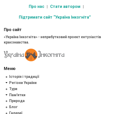
Про нас
Стати автором
Підтримати сайт “Україна Інкогніта”
Про сайт
«Україна Інкогніта» - неприбутковий проект ентузіастів
краєзнавства.
Меню
Історія і традиції
Регіони України
Тури
Пам'ятки
Природа
Блог
Галереї