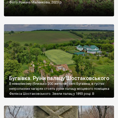
Фото Романа Маленкова, 2023 р.
Бугаївка. Руїни палацу Шостаковського
В невеликому (близько 200 жителів) селі Бугаївка, в густих
непролазних чагарях стоять руїни палацу місцевого поміщика
Фелікса Шостаковського. Звели палац у 1893 році. В
радянський період у ньому спочатку містилася школа, потім
клуб, ще пізніше – гуртожиток. У 60-х роках минулого
століття тут розмістили туберкульозну лікарню. Коли із
палацу виїхала лікарня – ми точно не […]