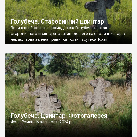
Голубече. Старовинний цвинтар
Величезний респект громаді села Голубече за стан
старовинного цвинтаря, розташованого на околиці. Чагарів
немає, гарна зелена травичка і кози пасуться. Кози –
найкращий регулятор шкідливої, для старих кладовищ,
рослинності. Навесні, коли паростки дерев вкриваються
бруньками, кози ті бруньки обгризають, бо то улюблений
делікатес. На цвинтарі у Голубечому ціла колекція
різноманітних форм хрестів. Село відносно невелике, […]
Голубече. Цвинтар. Фотогалерея
Фото Романа Маленкова, 2024 р.