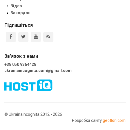
Відео
Закордон
Підпишіться
Зв'язок з нами
+38 050 9364428
ukrainaincognita.com@gmail.com
© UkrainaIncognita 2012 - 2026
Розробка сайту
geotlon.com