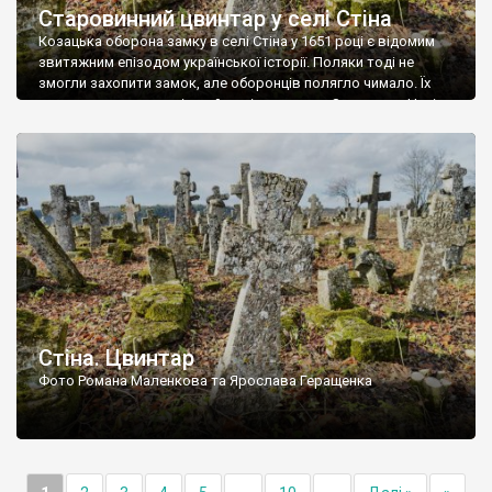
Старовинний цвинтар у селі Стіна
Козацька оборона замку в селі Стіна у 1651 році є відомим
звитяжним епізодом української історії. Поляки тоді не
змогли захопити замок, але оборонців полягло чимало. Їх
поховали на цвинтарі, який тоді називався Замковим. Нині на
місці замку церква із кам’яною огорожею, а цвинтар є. На
ньому чимало хрестів 19 століття, є такі, де епітафії стер […]
Стіна. Цвинтар
Фото Романа Маленкова та Ярослава Геращенка