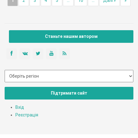
1
2
3
4
5
...
10
...
Далі »
»
Станьте нашим автором
Підтримати сайт
Вхід
Реєстрація