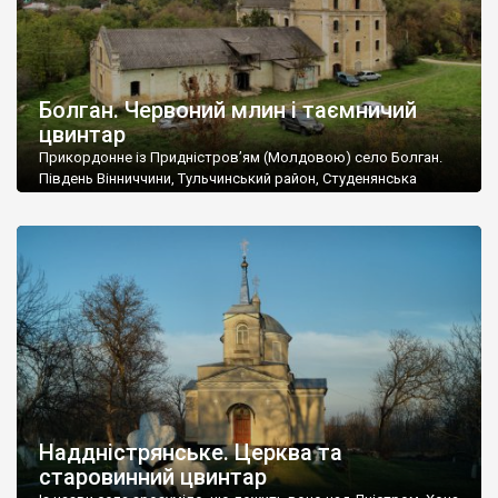
Болган. Червоний млин і таємничий
цвинтар
Прикордонне із Придністров’ям (Молдовою) село Болган.
Південь Вінниччини, Тульчинський район, Студенянська
громада. У селі мешкає близько тисячі осіб. Спочатку ми
дізналися, що у Болгані є величезний захаращений
старовинний цвинтар із кам’яними хрестами. Всі епітафії, які
збереглися, написані кирилицею, церковнослов’янською
мовою. За всіма традиційними ознаками – цвинтар
український. Хрести датуються 19 століттям. У 1924-1940
роках Болган […]
Наддністрянське. Церква та
старовинний цвинтар