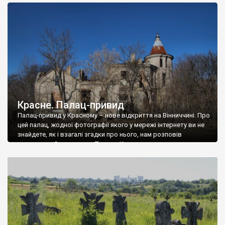
доглянутий, а в іншій суцільна руїна. Руїни палацу Тишкевичів у
Андрушівці, на Вінниччині. Такий стан […]
Красне. Палац-привид
Палац-привид у Красному – нове відкриття на Вінниччині. Про
цей палац, жодної фотографії якого у мережі інтернету ви не
знайдете, як і взагалі згадки про нього, нам розповів
мешканець Самгородка. Палац у Красному вразив не лише
станом руїни і чагарями, які його оточують, але і величчю
навіть у руїні. Можна уявно рекоструювати головний вхід із
[…]