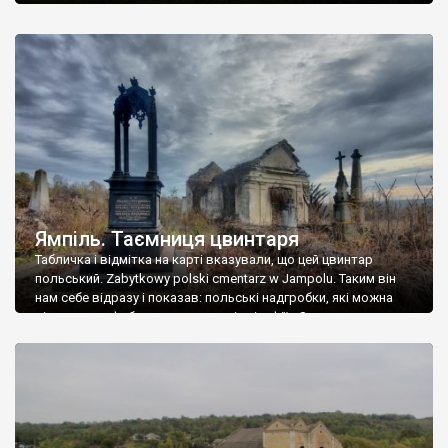
Ямпіль. Таємниця цвинтаря
Табличка і відмітка на карті вказували, що цей цвинтар
польський. Zabytkowy polski cmentarz w Jampolu. Таким він
нам себе відразу і показав: польські надгробки, які можна
віднести до фабричних, польські епітафії… Загалом цвинтар
виявився величезним – порахували площу у GoogleMaps –
виявилося більше семи гектарів. Перше враження про
абсолютну звичайність польського цвинтаря виявилося
оманливим – […]