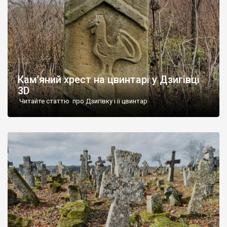
Кам’яний хрест на цвинтарі у Дзигівці
3D
Читайте статтю про Дзигівку і її цвинтар