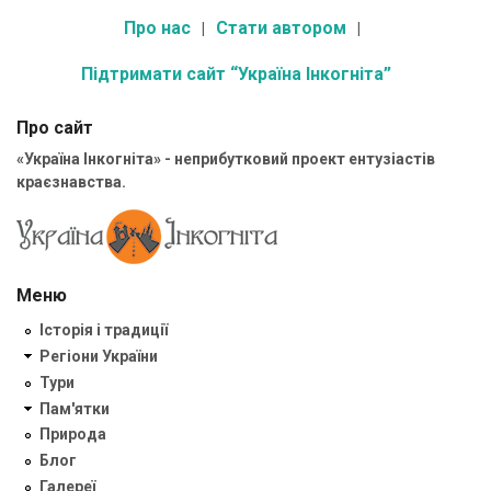
Про нас
Стати автором
Підтримати сайт “Україна Інкогніта”
Про сайт
«Україна Інкогніта» - неприбутковий проект ентузіастів
краєзнавства.
Меню
Історія і традиції
Регіони України
Тури
Пам'ятки
Природа
Блог
Галереї