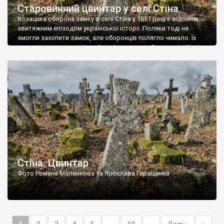
Старовинний цвинтар у селі Стіна
Козацька оборона замку в селі Стіна у 1651 році є відомим
звитяжним епізодом української історії. Поляки тоді не
змогли захопити замок, але оборонців полягло чимало. Їх
поховали на цвинтарі, який тоді називався Замковим. Нині на
місці замку церква із кам’яною огорожею, а цвинтар є. На
ньому чимало хрестів 19 століття, є такі, де епітафії стер […]
Стіна. Цвинтар
Фото Романа Маленкова та Ярослава Геращенка