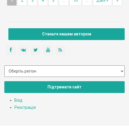
1
2
3
4
5
...
10
...
Далі »
»
Станьте нашим автором
Підтримати сайт
Вхід
Реєстрація