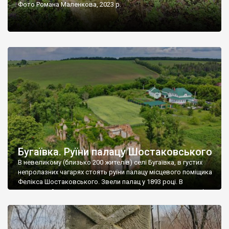
Фото Романа Маленкова, 2023 р.
Бугаївка. Руїни палацу Шостаковського
В невеликому (близько 200 жителів) селі Бугаївка, в густих
непролазних чагарях стоять руїни палацу місцевого поміщика
Фелікса Шостаковського. Звели палац у 1893 році. В
радянський період у ньому спочатку містилася школа, потім
клуб, ще пізніше – гуртожиток. У 60-х роках минулого
століття тут розмістили туберкульозну лікарню. Коли із
палацу виїхала лікарня – ми точно не […]