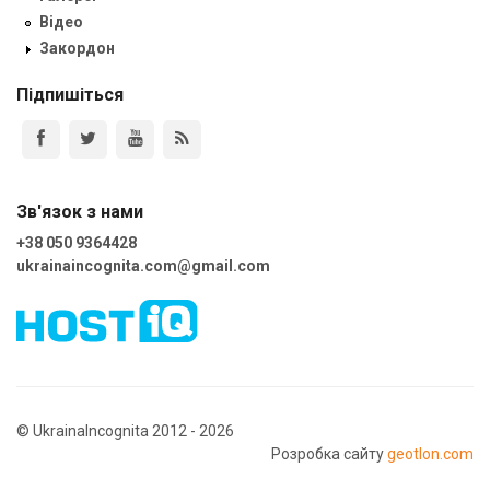
Відео
Закордон
Підпишіться
Зв'язок з нами
+38 050 9364428
ukrainaincognita.com@gmail.com
© UkrainaIncognita 2012 - 2026
Розробка сайту
geotlon.com