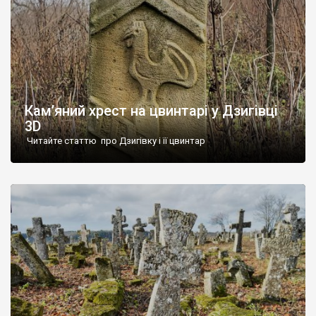
Кам’яний хрест на цвинтарі у Дзигівці
3D
Читайте статтю про Дзигівку і її цвинтар