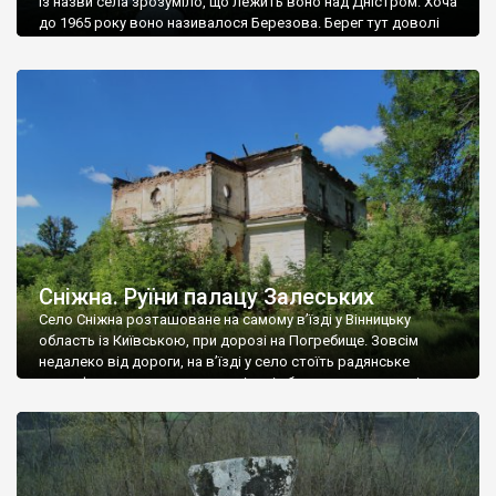
Із назви села зрозуміло, що лежить воно над Дністром. Хоча
до 1965 року воно називалося Березова. Берег тут доволі
високий і крутий, як і майже всюди на Поділлі, але є кілька
грунтових доріг, які збігають аж до самої води – цим
Наддністрянське відрізняється від більшості навколишніх
сіл. У селі є мурована Михайлівська церква. Точної дати […]
Сніжна. Руїни палацу Залеських
Село Сніжна розташоване на самому в’їзді у Вінницьку
область із Київською, при дорозі на Погребище. Зовсім
недалеко від дороги, на в’їзді у село стоїть радянське
рельєфне пано, яке показує жінку і яблуню, а трохи далі, десь
серед дерев, заховалися руїни палацу Залеських. З дороги їх
не видно, але видно дві стареньких колії у траві – […]