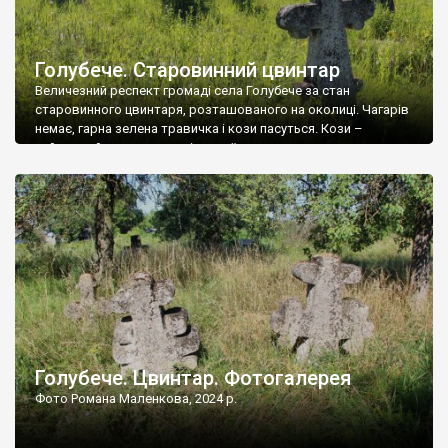
Голубече. Старовинний цвинтар
Величезний респект громаді села Голубече за стан
старовинного цвинтаря, розташованого на околиці. Чагарів
немає, гарна зелена травичка і кози пасуться. Кози –
найкращий регулятор шкідливої, для старих кладовищ,
рослинності. Навесні, коли паростки дерев вкриваються
бруньками, кози ті бруньки обгризають, бо то улюблений
делікатес. На цвинтарі у Голубечому ціла колекція
різноманітних форм хрестів. Село відносно невелике, […]
Голубече. Цвинтар. Фотогалерея
Фото Романа Маленкова, 2024 р.