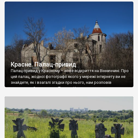
доглянутий, а в іншій суцільна руїна. Руїни палацу Тишкевичів у
Андрушівці, на Вінниччині. Такий стан […]
Красне. Палац-привид
Палац-привид у Красному – нове відкриття на Вінниччині. Про
цей палац, жодної фотографії якого у мережі інтернету ви не
знайдете, як і взагалі згадки про нього, нам розповів
мешканець Самгородка. Палац у Красному вразив не лише
станом руїни і чагарями, які його оточують, але і величчю
навіть у руїні. Можна уявно рекоструювати головний вхід із
[…]