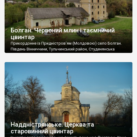
Болган. Червоний млин і таємничий
цвинтар
Прикордонне із Придністров’ям (Молдовою) село Болган.
Південь Вінниччини, Тульчинський район, Студенянська
громада. У селі мешкає близько тисячі осіб. Спочатку ми
дізналися, що у Болгані є величезний захаращений
старовинний цвинтар із кам’яними хрестами. Всі епітафії, які
збереглися, написані кирилицею, церковнослов’янською
мовою. За всіма традиційними ознаками – цвинтар
український. Хрести датуються 19 століттям. У 1924-1940
роках Болган […]
Наддністрянське. Церква та
старовинний цвинтар