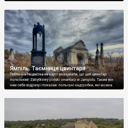
Ямпіль. Таємниця цвинтаря
Табличка і відмітка на карті вказували, що цей цвинтар
польський. Zabytkowy polski cmentarz w Jampolu. Таким він
нам себе відразу і показав: польські надгробки, які можна
віднести до фабричних, польські епітафії… Загалом цвинтар
виявився величезним – порахували площу у GoogleMaps –
виявилося більше семи гектарів. Перше враження про
абсолютну звичайність польського цвинтаря виявилося
оманливим – […]