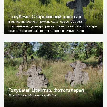
Голубече. Старовинний цвинтар
Величезний респект громаді села Голубече за стан
старовинного цвинтаря, розташованого на околиці. Чагарів
немає, гарна зелена травичка і кози пасуться. Кози –
найкращий регулятор шкідливої, для старих кладовищ,
рослинності. Навесні, коли паростки дерев вкриваються
бруньками, кози ті бруньки обгризають, бо то улюблений
делікатес. На цвинтарі у Голубечому ціла колекція
різноманітних форм хрестів. Село відносно невелике, […]
Голубече. Цвинтар. Фотогалерея
Фото Романа Маленкова, 2024 р.