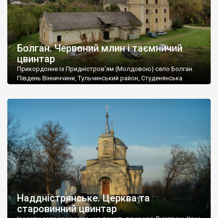
Болган. Червоний млин і таємничий
цвинтар
Прикордонне із Придністров’ям (Молдовою) село Болган.
Південь Вінниччини, Тульчинський район, Студенянська
громада. У селі мешкає близько тисячі осіб. Спочатку ми
дізналися, що у Болгані є величезний захаращений
старовинний цвинтар із кам’яними хрестами. Всі епітафії, які
збереглися, написані кирилицею, церковнослов’янською
мовою. За всіма традиційними ознаками – цвинтар
український. Хрести датуються 19 століттям. У 1924-1940
роках Болган […]
Наддністрянське. Церква та
старовинний цвинтар