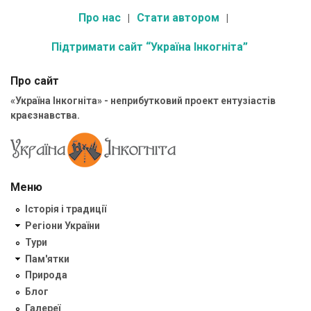
Про нас
Стати автором
Підтримати сайт “Україна Інкогніта”
Про сайт
«Україна Інкогніта» - неприбутковий проект ентузіастів
краєзнавства.
Меню
Історія і традиції
Регіони України
Тури
Пам'ятки
Природа
Блог
Галереї