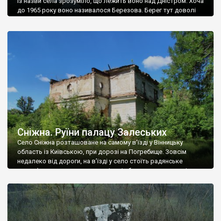
Із назви села зрозуміло, що лежить воно над Дністром. Хоча
до 1965 року воно називалося Березова. Берег тут доволі
високий і крутий, як і майже всюди на Поділлі, але є кілька
грунтових доріг, які збігають аж до самої води – цим
Наддністрянське відрізняється від більшості навколишніх
сіл. У селі є мурована Михайлівська церква. Точної дати […]
Сніжна. Руїни палацу Залеських
Село Сніжна розташоване на самому в’їзді у Вінницьку
область із Київською, при дорозі на Погребище. Зовсім
недалеко від дороги, на в’їзді у село стоїть радянське
рельєфне пано, яке показує жінку і яблуню, а трохи далі, десь
серед дерев, заховалися руїни палацу Залеських. З дороги їх
не видно, але видно дві стареньких колії у траві – […]