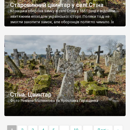
Старовинний цвинтар у селі Стіна
Козацька оборона замку в селі Стіна у 1651 році є відомим
звитяжним епізодом української історії. Поляки тоді не
змогли захопити замок, але оборонців полягло чимало. Їх
поховали на цвинтарі, який тоді називався Замковим. Нині на
місці замку церква із кам’яною огорожею, а цвинтар є. На
ньому чимало хрестів 19 століття, є такі, де епітафії стер […]
Стіна. Цвинтар
Фото Романа Маленкова та Ярослава Геращенка