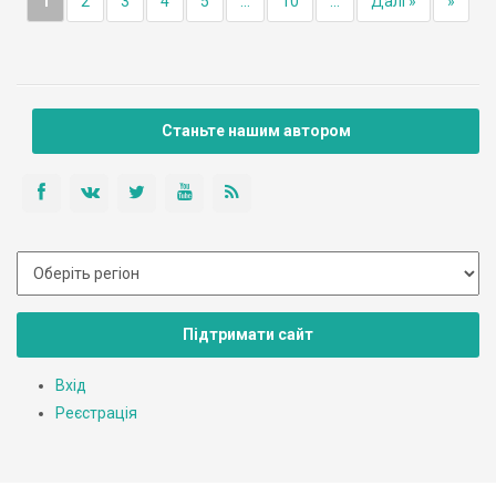
1
2
3
4
5
...
10
...
Далі »
»
Станьте нашим автором
Підтримати сайт
Вхід
Реєстрація