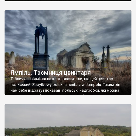
Ямпіль. Таємниця цвинтаря
Табличка і відмітка на карті вказували, що цей цвинтар
польський. Zabytkowy polski cmentarz w Jampolu. Таким він
нам себе відразу і показав: польські надгробки, які можна
віднести до фабричних, польські епітафії… Загалом цвинтар
виявився величезним – порахували площу у GoogleMaps –
виявилося більше семи гектарів. Перше враження про
абсолютну звичайність польського цвинтаря виявилося
оманливим – […]