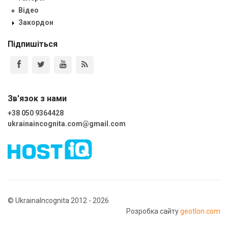
Відео
Закордон
Підпишіться
Зв'язок з нами
+38 050 9364428
ukrainaincognita.com@gmail.com
© UkrainaIncognita 2012 - 2026
Розробка сайту
geotlon.com