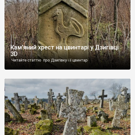
Кам’яний хрест на цвинтарі у Дзигівці
3D
Читайте статтю про Дзигівку і її цвинтар