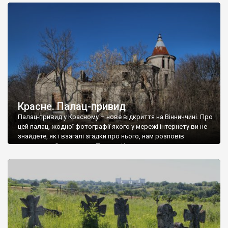
доглянутий, а в іншій суцільна руїна. Руїни палацу Тишкевичів у
Андрушівці, на Вінниччині. Такий стан […]
Красне. Палац-привид
Палац-привид у Красному – нове відкриття на Вінниччині. Про
цей палац, жодної фотографії якого у мережі інтернету ви не
знайдете, як і взагалі згадки про нього, нам розповів
мешканець Самгородка. Палац у Красному вразив не лише
станом руїни і чагарями, які його оточують, але і величчю
навіть у руїні. Можна уявно рекоструювати головний вхід із
[…]