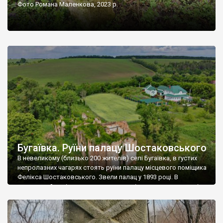
Фото Романа Маленкова, 2023 р.
Бугаївка. Руїни палацу Шостаковського
В невеликому (близько 200 жителів) селі Бугаївка, в густих
непролазних чагарях стоять руїни палацу місцевого поміщика
Фелікса Шостаковського. Звели палац у 1893 році. В
радянський період у ньому спочатку містилася школа, потім
клуб, ще пізніше – гуртожиток. У 60-х роках минулого
століття тут розмістили туберкульозну лікарню. Коли із
палацу виїхала лікарня – ми точно не […]