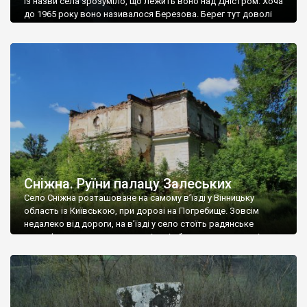
Із назви села зрозуміло, що лежить воно над Дністром. Хоча
до 1965 року воно називалося Березова. Берег тут доволі
високий і крутий, як і майже всюди на Поділлі, але є кілька
грунтових доріг, які збігають аж до самої води – цим
Наддністрянське відрізняється від більшості навколишніх
сіл. У селі є мурована Михайлівська церква. Точної дати […]
Сніжна. Руїни палацу Залеських
Село Сніжна розташоване на самому в’їзді у Вінницьку
область із Київською, при дорозі на Погребище. Зовсім
недалеко від дороги, на в’їзді у село стоїть радянське
рельєфне пано, яке показує жінку і яблуню, а трохи далі, десь
серед дерев, заховалися руїни палацу Залеських. З дороги їх
не видно, але видно дві стареньких колії у траві – […]