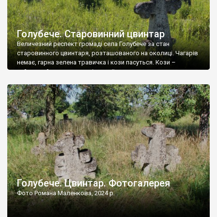
Голубече. Старовинний цвинтар
Величезний респект громаді села Голубече за стан
старовинного цвинтаря, розташованого на околиці. Чагарів
немає, гарна зелена травичка і кози пасуться. Кози –
найкращий регулятор шкідливої, для старих кладовищ,
рослинності. Навесні, коли паростки дерев вкриваються
бруньками, кози ті бруньки обгризають, бо то улюблений
делікатес. На цвинтарі у Голубечому ціла колекція
різноманітних форм хрестів. Село відносно невелике, […]
Голубече. Цвинтар. Фотогалерея
Фото Романа Маленкова, 2024 р.