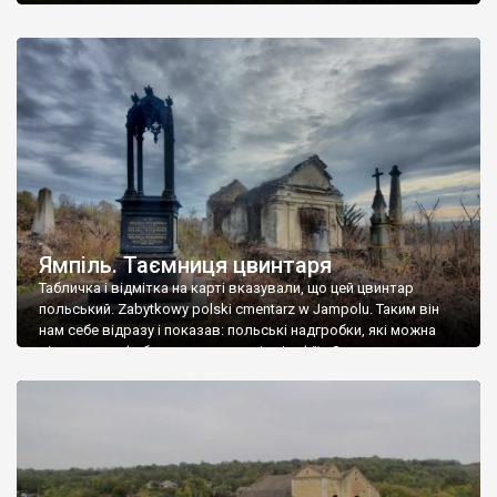
Ямпіль. Таємниця цвинтаря
Табличка і відмітка на карті вказували, що цей цвинтар
польський. Zabytkowy polski cmentarz w Jampolu. Таким він
нам себе відразу і показав: польські надгробки, які можна
віднести до фабричних, польські епітафії… Загалом цвинтар
виявився величезним – порахували площу у GoogleMaps –
виявилося більше семи гектарів. Перше враження про
абсолютну звичайність польського цвинтаря виявилося
оманливим – […]