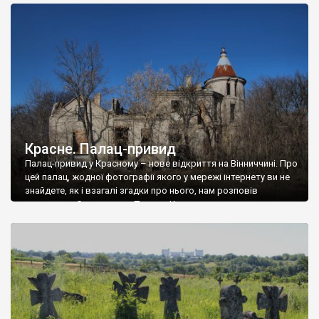
доглянутий, а в іншій суцільна руїна. Руїни палацу Тишкевичів у
Андрушівці, на Вінниччині. Такий стан […]
Красне. Палац-привид
Палац-привид у Красному – нове відкриття на Вінниччині. Про
цей палац, жодної фотографії якого у мережі інтернету ви не
знайдете, як і взагалі згадки про нього, нам розповів
мешканець Самгородка. Палац у Красному вразив не лише
станом руїни і чагарями, які його оточують, але і величчю
навіть у руїні. Можна уявно рекоструювати головний вхід із
[…]