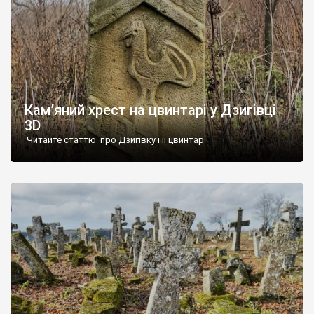
Кам’яний хрест на цвинтарі у Дзигівці
3D
Читайте статтю про Дзигівку і її цвинтар