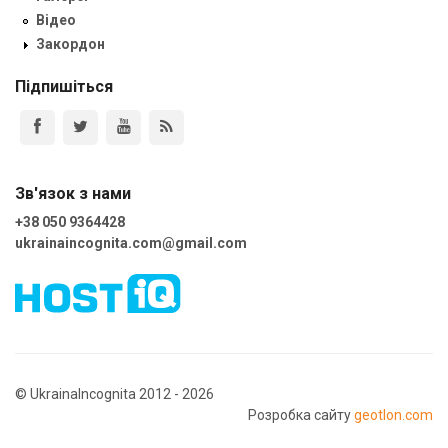
Відео
Закордон
Підпишіться
Зв'язок з нами
+38 050 9364428
ukrainaincognita.com@gmail.com
© UkrainaIncognita 2012 - 2026
Розробка сайту
geotlon.com