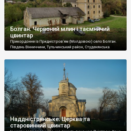
Болган. Червоний млин і таємничий
цвинтар
Прикордонне із Придністров’ям (Молдовою) село Болган.
Південь Вінниччини, Тульчинський район, Студенянська
громада. У селі мешкає близько тисячі осіб. Спочатку ми
дізналися, що у Болгані є величезний захаращений
старовинний цвинтар із кам’яними хрестами. Всі епітафії, які
збереглися, написані кирилицею, церковнослов’янською
мовою. За всіма традиційними ознаками – цвинтар
український. Хрести датуються 19 століттям. У 1924-1940
роках Болган […]
Наддністрянське. Церква та
старовинний цвинтар