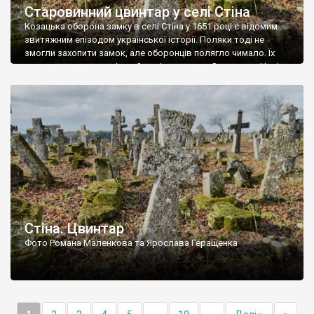
Старовинний цвинтар у селі Стіна
Козацька оборона замку в селі Стіна у 1651 році є відомим
звитяжним епізодом української історії. Поляки тоді не
змогли захопити замок, але оборонців полягло чимало. Їх
поховали на цвинтарі, який тоді називався Замковим. Нині на
місці замку церква із кам’яною огорожею, а цвинтар є. На
ньому чимало хрестів 19 століття, є такі, де епітафії стер […]
Стіна. Цвинтар
Фото Романа Маленкова та Ярослава Геращенка