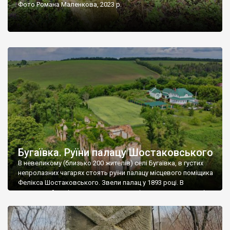
Фото Романа Маленкова, 2023 р.
Бугаївка. Руїни палацу Шостаковського
В невеликому (близько 200 жителів) селі Бугаївка, в густих
непролазних чагарях стоять руїни палацу місцевого поміщика
Фелікса Шостаковського. Звели палац у 1893 році. В
радянський період у ньому спочатку містилася школа, потім
клуб, ще пізніше – гуртожиток. У 60-х роках минулого
століття тут розмістили туберкульозну лікарню. Коли із
палацу виїхала лікарня – ми точно не […]