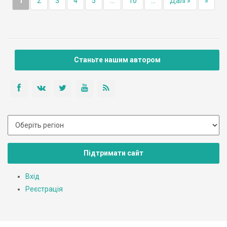
1
2
3
4
5
...
10
...
Далі »
»
Станьте нашим автором
Підтримати сайт
Вхід
Реєстрація