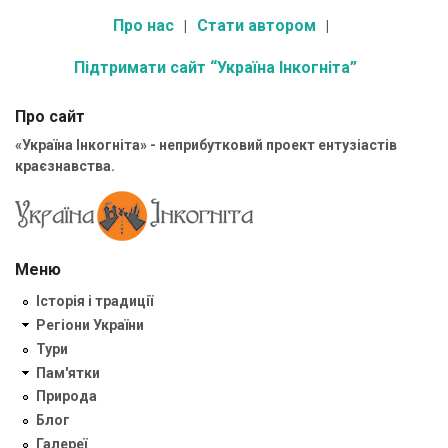
Про нас
Стати автором
Підтримати сайт “Україна Інкогніта”
Про сайт
«Україна Інкогніта» - неприбутковий проект ентузіастів
краєзнавства.
Меню
Історія і традиції
Регіони України
Тури
Пам'ятки
Природа
Блог
Галереї