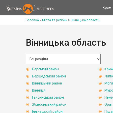
Крам
Головна
>
Міста та регіони
>
Вінницька область
Вінницька область
Барський район
Криж
Бершадський район
Липо
Вінницький район
Моги
Вінниця
Муро
Гайсинський район
Неми
Жмеринський район
Орат
Іллінецький район
Піща