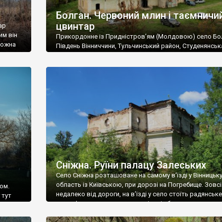
Болган. Червоний млин і таємничи
цвинтар
ар
им він
Прикордонне із Придністров’ям (Молдовою) село Бо
 можна
Південь Вінниччини, Тульчинський район, Студенянськ
цвинтар
громада. У селі мешкає близько тисячі осіб. Спочатку
Maps –
дізналися, що у Болгані є величезний захаращений
ро
старовинний цвинтар із кам’яними хрестами. Всі епітафі
лося
збереглися, написані кирилицею, церковнослов’янсь
мовою. За всіма традиційними ознаками – цвинтар
український. Хрести датуються 19 століттям. У 1924-1
роках Болган […]
Сніжна. Руїни палацу Залеських
Село Сніжна розташоване на самому в’їзді у Вінницьк
область із Київською, при дорозі на Погребище. Зовс
ом.
недалеко від дороги, на в’їзді у село стоїть радянське
 тут
рельєфне пано, яке показує жінку і яблуню, а трохи дал
, але є
десь серед дерев, заховалися руїни палацу Залеських.
и – цим