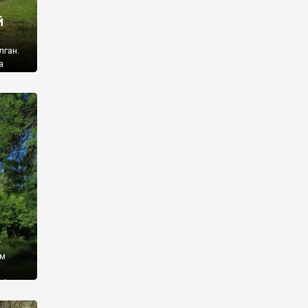
й
лган.
а
 ми
ї, які
кою
940
у
ім
і,
 З