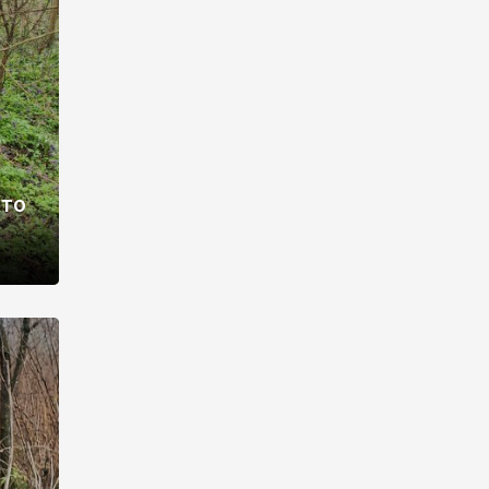
раві –
ото