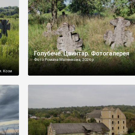
[…]
Голубече. Цвинтар. Фотогалерея
Фото Романа Маленкова, 2024 р.
я. Кози
овищ,
ються
ений
 […]