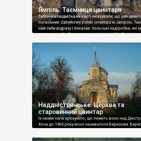
Ямпіль. Таємниця цвинтаря
Табличка і відмітка на карті вказували, що цей цвинт
польський. Zabytkowy polski cmentarz w Jampolu. Так
нам себе відразу і показав: польські надгробки, які
віднести до фабричних, польські епітафії… Загалом 
виявився величезним – порахували площу у Google
виявилося більше семи гектарів. Перше враження п
абсолютну звичайність польського цвинтаря вияви
оманливим – […]
Наддністрянське. Церква та
старовинний цвинтар
Із назви села зрозуміло, що лежить воно над Дністр
Хоча до 1965 року воно називалося Березова. Берег
доволі високий і крутий, як і майже всюди на Поділлі
кілька грунтових доріг, які збігають аж до самої вод