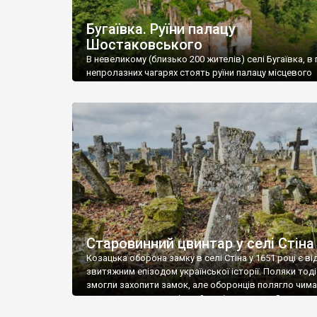
Бугаївка. Руїни палацу
Шостаковського
В невеликому (близько 200 жителів) селі Бугаївка, в 
непролазних чагарях стоять руїни палацу місцевого
поміщика Фелікса Шостаковського. Звели палац у 18
В радянський період у ньому спочатку містилася шк
потім клуб, ще пізніше – гуртожиток. У 60-х роках м
століття тут розмістили туберкульозну лікарню. Кол
палацу виїхала лікарня – ми точно не […]
Старовинний цвинтар у селі Стіна
Козацька оборона замку в селі Стіна у 1651 році є в
звитяжним епізодом української історії. Поляки тоді
змогли захопити замок, але оборонців полягло чимал
поховали на цвинтарі, який тоді називався Замковим
на місці замку церква із кам’яною огорожею, а цвинт