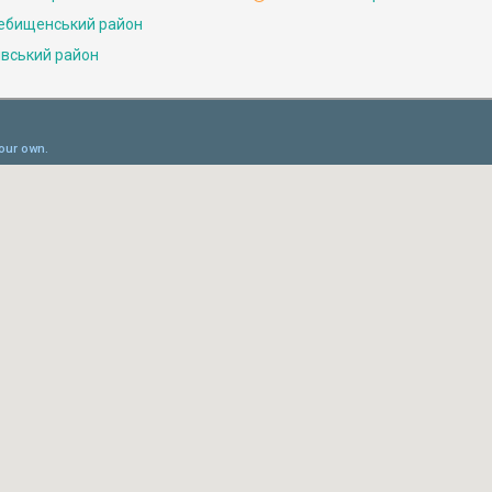
ебищенський район
івський район