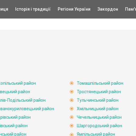
ниця
Історія і традиції
Регіони України
Закордон
Пам'
опільський район
Томашпільський район
вецький район
Тростянецький район
лів-Подільський район
Тульчинський район
ванокуриловецький район
Хмільницький район
рівський район
Чечельницький район
івський район
Шаргородський район
нський район
Ямпільський район