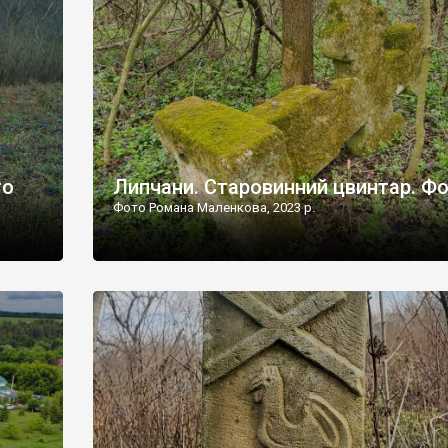
дороги їх не видно, але видно дві стареньких колії у т
лишніх
[…]
ати […]
то
Липчани. Старовинний цвинтар. Ф
Фото Романа Маленкова, 2023 р.