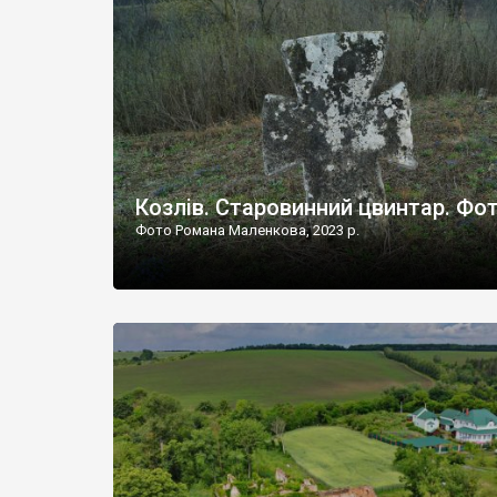
Наддністрянське відрізняється від більшості навко
сіл. У селі є мурована Михайлівська церква. Точної д
Козлів. Старовинний цвинтар. Фо
Фото Романа Маленкова, 2023 р.