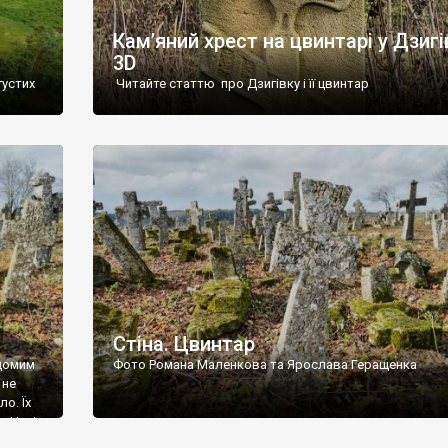
Кам’яний хрест на цвинтарі у Дзигі
3D
густих
Читайте статтю про Дзигівку і її цвинтар
93 році.
ола,
инулого
и із
Стіна. Цвинтар
ідомим
Фото Романа Маленкова та Ярослава Геращенка
 не
о. Їх
. Нині
ар є.