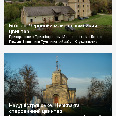
Болган. Червоний млин і таємничий
цвинтар
Прикордонне із Придністров’ям (Молдовою) село Болган.
Південь Вінниччини, Тульчинський район, Студенянська
громада. У селі мешкає близько тисячі осіб. Спочатку ми
дізналися, що у Болгані є величезний захаращений
старовинний цвинтар із кам’яними хрестами. Всі епітафії, які
збереглися, написані кирилицею, церковнослов’янською
мовою. За всіма традиційними ознаками – цвинтар
український. Хрести датуються 19 століттям. У 1924-1940
роках Болган […]
Наддністрянське. Церква та
старовинний цвинтар