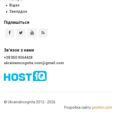
Відео
Закордон
Підпишіться
Зв'язок з нами
+38 050 9364428
ukrainaincognita.com@gmail.com
© UkrainaIncognita 2012 - 2026
Розробка сайту
geotlon.com