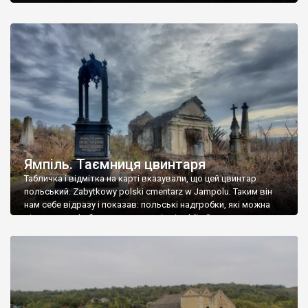
Ямпіль. Таємниця цвинтаря
Табличка і відмітка на карті вказували, що цей цвинтар
польський. Zabytkowy polski cmentarz w Jampolu. Таким він
нам себе відразу і показав: польські надгробки, які можна
віднести до фабричних, польські епітафії… Загалом цвинтар
виявився величезним – порахували площу у GoogleMaps –
виявилося більше семи гектарів. Перше враження про
абсолютну звичайність польського цвинтаря виявилося
оманливим – […]