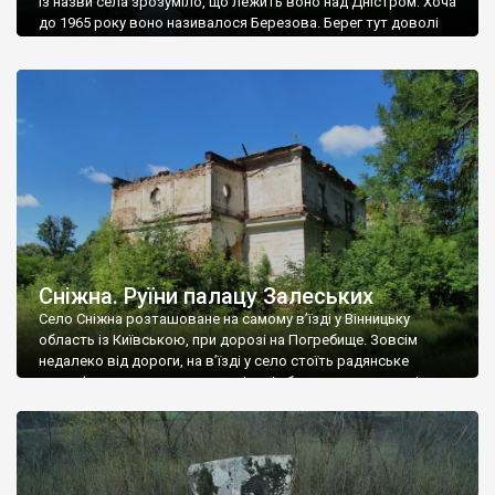
Із назви села зрозуміло, що лежить воно над Дністром. Хоча
до 1965 року воно називалося Березова. Берег тут доволі
високий і крутий, як і майже всюди на Поділлі, але є кілька
грунтових доріг, які збігають аж до самої води – цим
Наддністрянське відрізняється від більшості навколишніх
сіл. У селі є мурована Михайлівська церква. Точної дати […]
Сніжна. Руїни палацу Залеських
Село Сніжна розташоване на самому в’їзді у Вінницьку
область із Київською, при дорозі на Погребище. Зовсім
недалеко від дороги, на в’їзді у село стоїть радянське
рельєфне пано, яке показує жінку і яблуню, а трохи далі, десь
серед дерев, заховалися руїни палацу Залеських. З дороги їх
не видно, але видно дві стареньких колії у траві – […]