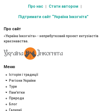
Про нас
Стати автором
Підтримати сайт “Україна Інкогніта”
Про сайт
«Україна Інкогніта» - неприбутковий проект ентузіастів
краєзнавства.
Меню
Історія і традиції
Регіони України
Тури
Пам'ятки
Природа
Блог
Галереї