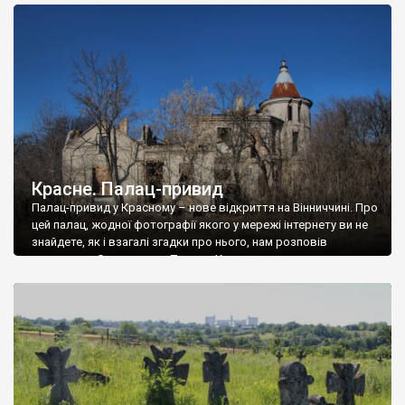
доглянутий, а в іншій суцільна руїна. Руїни палацу Тишкевичів у
Андрушівці, на Вінниччині. Такий стан […]
Красне. Палац-привид
Палац-привид у Красному – нове відкриття на Вінниччині. Про
цей палац, жодної фотографії якого у мережі інтернету ви не
знайдете, як і взагалі згадки про нього, нам розповів
мешканець Самгородка. Палац у Красному вразив не лише
станом руїни і чагарями, які його оточують, але і величчю
навіть у руїні. Можна уявно рекоструювати головний вхід із
[…]