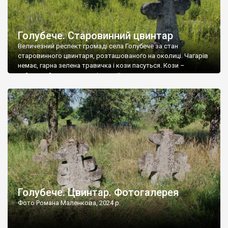
Голубече. Старовинний цвинтар
Величезний респект громаді села Голубече за стан
старовинного цвинтаря, розташованого на околиці. Чагарів
немає, гарна зелена травичка і кози пасуться. Кози –
найкращий регулятор шкідливої, для старих кладовищ,
рослинності. Навесні, коли паростки дерев вкриваються
бруньками, кози ті бруньки обгризають, бо то улюблений
делікатес. На цвинтарі у Голубечому ціла колекція
різноманітних форм хрестів. Село відносно невелике, […]
Голубече. Цвинтар. Фотогалерея
Фото Романа Маленкова, 2024 р.