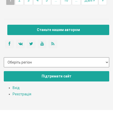
1
2
3
4
5
...
10
...
Далі »
»
Станьте нашим автором
Підтримати сайт
Вхід
Реєстрація