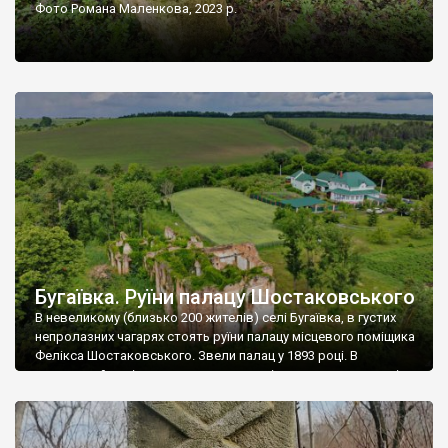
Фото Романа Маленкова, 2023 р.
Бугаївка. Руїни палацу Шостаковського
В невеликому (близько 200 жителів) селі Бугаївка, в густих
непролазних чагарях стоять руїни палацу місцевого поміщика
Фелікса Шостаковського. Звели палац у 1893 році. В
радянський період у ньому спочатку містилася школа, потім
клуб, ще пізніше – гуртожиток. У 60-х роках минулого
століття тут розмістили туберкульозну лікарню. Коли із
палацу виїхала лікарня – ми точно не […]