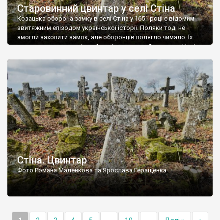
Старовинний цвинтар у селі Стіна
Козацька оборона замку в селі Стіна у 1651 році є відомим
звитяжним епізодом української історії. Поляки тоді не
змогли захопити замок, але оборонців полягло чимало. Їх
поховали на цвинтарі, який тоді називався Замковим. Нині на
місці замку церква із кам’яною огорожею, а цвинтар є. На
ньому чимало хрестів 19 століття, є такі, де епітафії стер […]
Стіна. Цвинтар
Фото Романа Маленкова та Ярослава Геращенка