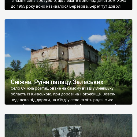
Із назви села зрозуміло, що лежить воно над Дністром. Хоча
до 1965 року воно називалося Березова. Берег тут доволі
високий і крутий, як і майже всюди на Поділлі, але є кілька
грунтових доріг, які збігають аж до самої води – цим
Наддністрянське відрізняється від більшості навколишніх
сіл. У селі є мурована Михайлівська церква. Точної дати […]
Сніжна. Руїни палацу Залеських
Село Сніжна розташоване на самому в’їзді у Вінницьку
область із Київською, при дорозі на Погребище. Зовсім
недалеко від дороги, на в’їзді у село стоїть радянське
рельєфне пано, яке показує жінку і яблуню, а трохи далі, десь
серед дерев, заховалися руїни палацу Залеських. З дороги їх
не видно, але видно дві стареньких колії у траві – […]