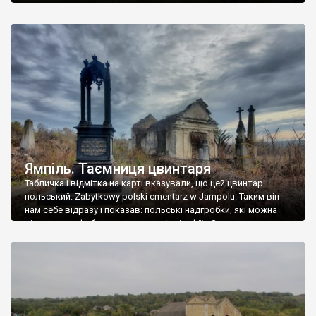
Ямпіль. Таємниця цвинтаря
Табличка і відмітка на карті вказували, що цей цвинтар
польський. Zabytkowy polski cmentarz w Jampolu. Таким він
нам себе відразу і показав: польські надгробки, які можна
віднести до фабричних, польські епітафії… Загалом цвинтар
виявився величезним – порахували площу у GoogleMaps –
виявилося більше семи гектарів. Перше враження про
абсолютну звичайність польського цвинтаря виявилося
оманливим – […]