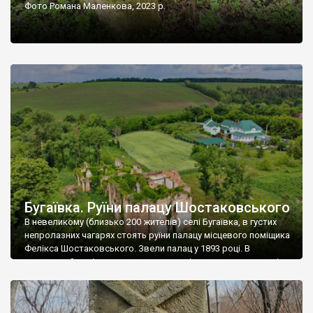
Фото Романа Маленкова, 2023 р.
Бугаївка. Руїни палацу Шостаковського
В невеликому (близько 200 жителів) селі Бугаївка, в густих
непролазних чагарях стоять руїни палацу місцевого поміщика
Фелікса Шостаковського. Звели палац у 1893 році. В
радянський період у ньому спочатку містилася школа, потім
клуб, ще пізніше – гуртожиток. У 60-х роках минулого
століття тут розмістили туберкульозну лікарню. Коли із
палацу виїхала лікарня – ми точно не […]