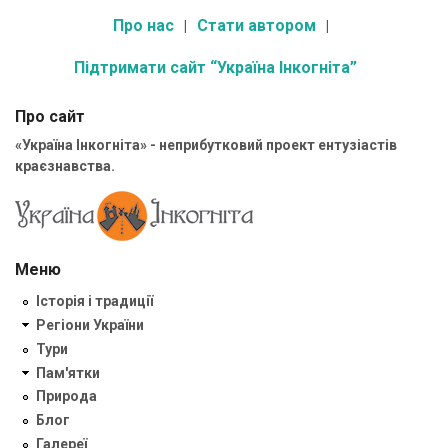
Про нас
Стати автором
Підтримати сайт “Україна Інкогніта”
Про сайт
«Україна Інкогніта» - неприбутковий проект ентузіастів
краєзнавства.
Меню
Історія і традиції
Регіони України
Тури
Пам'ятки
Природа
Блог
Галереї