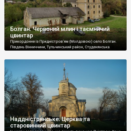
Болган. Червоний млин і таємничий
цвинтар
Прикордонне із Придністров’ям (Молдовою) село Болган.
Південь Вінниччини, Тульчинський район, Студенянська
громада. У селі мешкає близько тисячі осіб. Спочатку ми
дізналися, що у Болгані є величезний захаращений
старовинний цвинтар із кам’яними хрестами. Всі епітафії, які
збереглися, написані кирилицею, церковнослов’янською
мовою. За всіма традиційними ознаками – цвинтар
український. Хрести датуються 19 століттям. У 1924-1940
роках Болган […]
Наддністрянське. Церква та
старовинний цвинтар