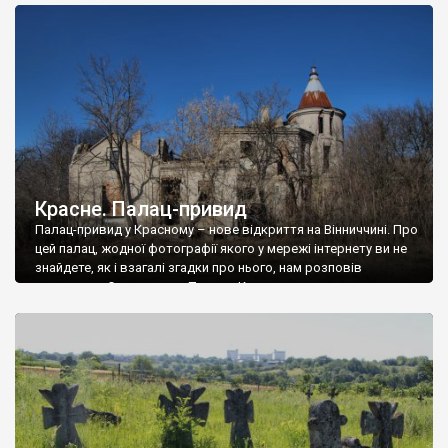
доглянутий, а в іншій суцільна руїна. Руїни палацу Тишкевичів у
Андрушівці, на Вінниччині. Такий стан […]
Красне. Палац-привид
Палац-привид у Красному – нове відкриття на Вінниччині. Про
цей палац, жодної фотографії якого у мережі інтернету ви не
знайдете, як і взагалі згадки про нього, нам розповів
мешканець Самгородка. Палац у Красному вразив не лише
станом руїни і чагарями, які його оточують, але і величчю
навіть у руїні. Можна уявно рекоструювати головний вхід із
[…]