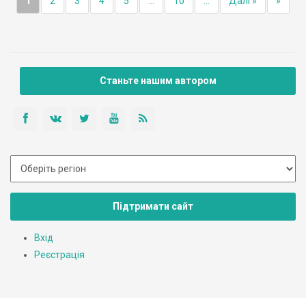
1
2
3
4
5
...
10
...
Далі »
»
Станьте нашим автором
Підтримати сайт
Вхід
Реєстрація