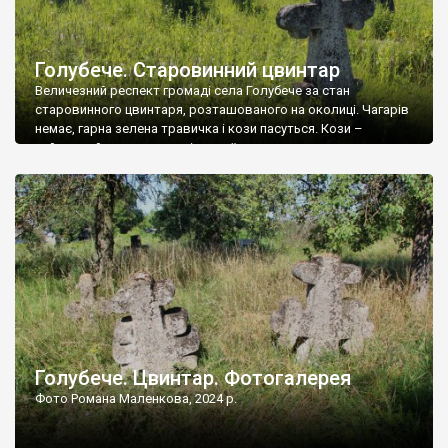
Голубече. Старовинний цвинтар
Величезний респект громаді села Голубече за стан
старовинного цвинтаря, розташованого на околиці. Чагарів
немає, гарна зелена травичка і кози пасуться. Кози –
найкращий регулятор шкідливої, для старих кладовищ,
рослинності. Навесні, коли паростки дерев вкриваються
бруньками, кози ті бруньки обгризають, бо то улюблений
делікатес. На цвинтарі у Голубечому ціла колекція
різноманітних форм хрестів. Село відносно невелике, […]
Голубече. Цвинтар. Фотогалерея
Фото Романа Маленкова, 2024 р.