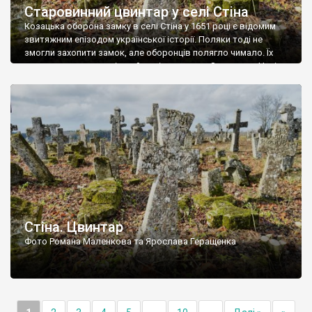
Старовинний цвинтар у селі Стіна
Козацька оборона замку в селі Стіна у 1651 році є відомим
звитяжним епізодом української історії. Поляки тоді не
змогли захопити замок, але оборонців полягло чимало. Їх
поховали на цвинтарі, який тоді називався Замковим. Нині на
місці замку церква із кам’яною огорожею, а цвинтар є. На
ньому чимало хрестів 19 століття, є такі, де епітафії стер […]
Стіна. Цвинтар
Фото Романа Маленкова та Ярослава Геращенка