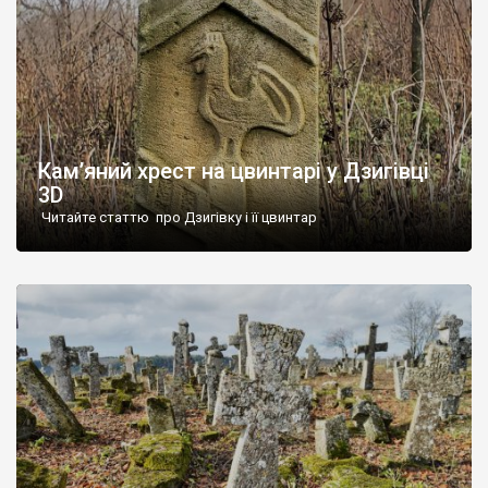
Кам’яний хрест на цвинтарі у Дзигівці
3D
Читайте статтю про Дзигівку і її цвинтар