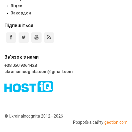
Відео
Закордон
Підпишіться
Зв'язок з нами
+38 050 9364428
ukrainaincognita.com@gmail.com
© UkrainaIncognita 2012 - 2026
Розробка сайту
geotlon.com