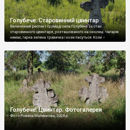
Голубече. Старовинний цвинтар
Величезний респект громаді села Голубече за стан
старовинного цвинтаря, розташованого на околиці. Чагарів
немає, гарна зелена травичка і кози пасуться. Кози –
найкращий регулятор шкідливої, для старих кладовищ,
рослинності. Навесні, коли паростки дерев вкриваються
бруньками, кози ті бруньки обгризають, бо то улюблений
делікатес. На цвинтарі у Голубечому ціла колекція
різноманітних форм хрестів. Село відносно невелике, […]
Голубече. Цвинтар. Фотогалерея
Фото Романа Маленкова, 2024 р.