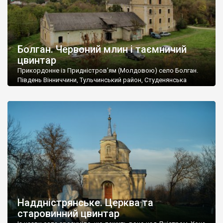
Болган. Червоний млин і таємничий
цвинтар
Прикордонне із Придністров’ям (Молдовою) село Болган.
Південь Вінниччини, Тульчинський район, Студенянська
громада. У селі мешкає близько тисячі осіб. Спочатку ми
дізналися, що у Болгані є величезний захаращений
старовинний цвинтар із кам’яними хрестами. Всі епітафії, які
збереглися, написані кирилицею, церковнослов’янською
мовою. За всіма традиційними ознаками – цвинтар
український. Хрести датуються 19 століттям. У 1924-1940
роках Болган […]
Наддністрянське. Церква та
старовинний цвинтар