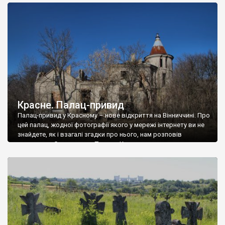
доглянутий, а в іншій суцільна руїна. Руїни палацу Тишкевичів у
Андрушівці, на Вінниччині. Такий стан […]
Красне. Палац-привид
Палац-привид у Красному – нове відкриття на Вінниччині. Про
цей палац, жодної фотографії якого у мережі інтернету ви не
знайдете, як і взагалі згадки про нього, нам розповів
мешканець Самгородка. Палац у Красному вразив не лише
станом руїни і чагарями, які його оточують, але і величчю
навіть у руїні. Можна уявно рекоструювати головний вхід із
[…]