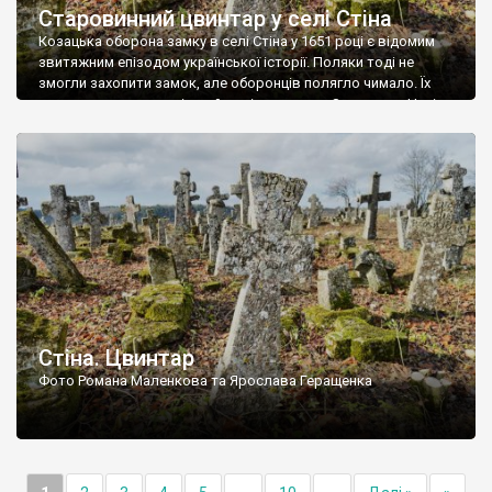
Старовинний цвинтар у селі Стіна
Козацька оборона замку в селі Стіна у 1651 році є відомим
звитяжним епізодом української історії. Поляки тоді не
змогли захопити замок, але оборонців полягло чимало. Їх
поховали на цвинтарі, який тоді називався Замковим. Нині на
місці замку церква із кам’яною огорожею, а цвинтар є. На
ньому чимало хрестів 19 століття, є такі, де епітафії стер […]
Стіна. Цвинтар
Фото Романа Маленкова та Ярослава Геращенка