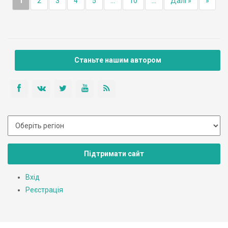
1
2
3
4
5
...
10
...
Далі »
»
Станьте нашим автором
Підтримати сайт
Вхід
Реєстрація