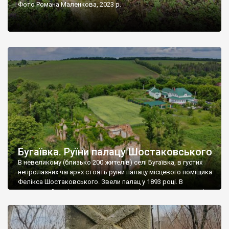
Фото Романа Маленкова, 2023 р.
Бугаївка. Руїни палацу Шостаковського
В невеликому (близько 200 жителів) селі Бугаївка, в густих
непролазних чагарях стоять руїни палацу місцевого поміщика
Фелікса Шостаковського. Звели палац у 1893 році. В
радянський період у ньому спочатку містилася школа, потім
клуб, ще пізніше – гуртожиток. У 60-х роках минулого
століття тут розмістили туберкульозну лікарню. Коли із
палацу виїхала лікарня – ми точно не […]