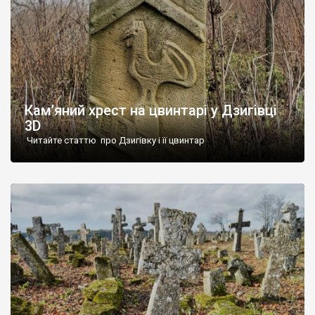
Кам’яний хрест на цвинтарі у Дзигівці
3D
Читайте статтю про Дзигівку і її цвинтар