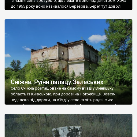
Із назви села зрозуміло, що лежить воно над Дністром. Хоча
до 1965 року воно називалося Березова. Берег тут доволі
високий і крутий, як і майже всюди на Поділлі, але є кілька
грунтових доріг, які збігають аж до самої води – цим
Наддністрянське відрізняється від більшості навколишніх
сіл. У селі є мурована Михайлівська церква. Точної дати […]
Сніжна. Руїни палацу Залеських
Село Сніжна розташоване на самому в’їзді у Вінницьку
область із Київською, при дорозі на Погребище. Зовсім
недалеко від дороги, на в’їзді у село стоїть радянське
рельєфне пано, яке показує жінку і яблуню, а трохи далі, десь
серед дерев, заховалися руїни палацу Залеських. З дороги їх
не видно, але видно дві стареньких колії у траві – […]