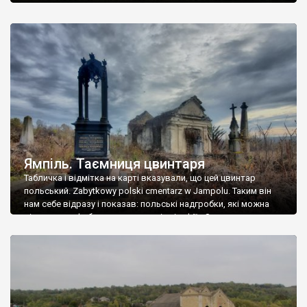
Ямпіль. Таємниця цвинтаря
Табличка і відмітка на карті вказували, що цей цвинтар
польський. Zabytkowy polski cmentarz w Jampolu. Таким він
нам себе відразу і показав: польські надгробки, які можна
віднести до фабричних, польські епітафії… Загалом цвинтар
виявився величезним – порахували площу у GoogleMaps –
виявилося більше семи гектарів. Перше враження про
абсолютну звичайність польського цвинтаря виявилося
оманливим – […]