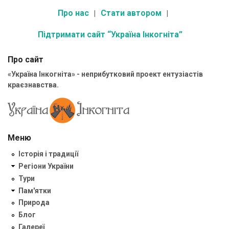
Про нас
Стати автором
Підтримати сайт “Україна Інкогніта”
Про сайт
«Україна Інкогніта» - неприбутковий проект ентузіастів
краєзнавства.
Меню
Історія і традиції
Регіони України
Тури
Пам'ятки
Природа
Блог
Галереї