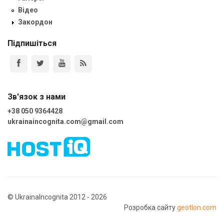
Відео
Закордон
Підпишіться
Зв'язок з нами
+38 050 9364428
ukrainaincognita.com@gmail.com
© UkrainaIncognita 2012 - 2026
Розробка сайту
geotlon.com