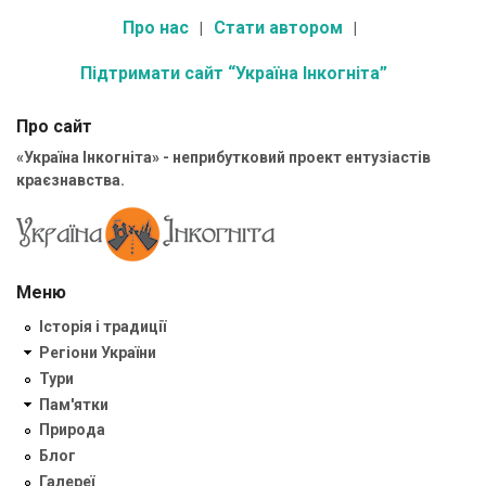
Про нас
Стати автором
Підтримати сайт “Україна Інкогніта”
Про сайт
«Україна Інкогніта» - неприбутковий проект ентузіастів
краєзнавства.
Меню
Історія і традиції
Регіони України
Тури
Пам'ятки
Природа
Блог
Галереї