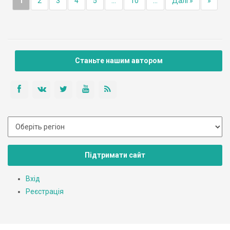
1
2
3
4
5
...
10
...
Далі »
»
Станьте нашим автором
Підтримати сайт
Вхід
Реєстрація