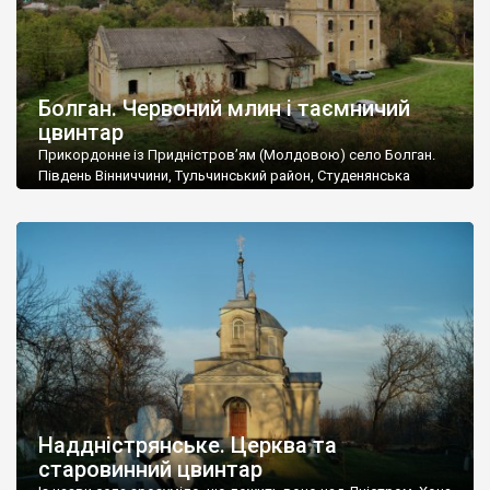
Болган. Червоний млин і таємничий
цвинтар
Прикордонне із Придністров’ям (Молдовою) село Болган.
Південь Вінниччини, Тульчинський район, Студенянська
громада. У селі мешкає близько тисячі осіб. Спочатку ми
дізналися, що у Болгані є величезний захаращений
старовинний цвинтар із кам’яними хрестами. Всі епітафії, які
збереглися, написані кирилицею, церковнослов’янською
мовою. За всіма традиційними ознаками – цвинтар
український. Хрести датуються 19 століттям. У 1924-1940
роках Болган […]
Наддністрянське. Церква та
старовинний цвинтар