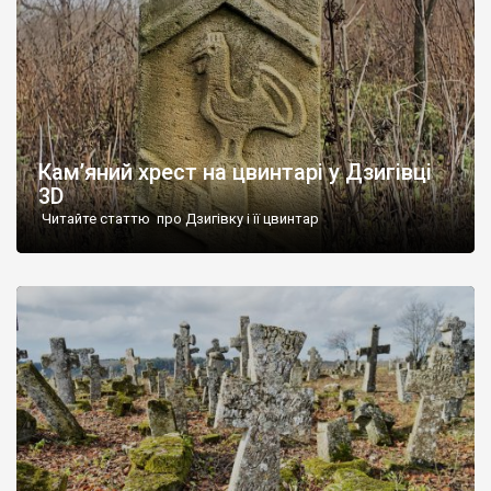
Кам’яний хрест на цвинтарі у Дзигівці
3D
Читайте статтю про Дзигівку і її цвинтар