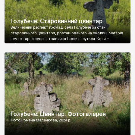
Голубече. Старовинний цвинтар
Величезний респект громаді села Голубече за стан
старовинного цвинтаря, розташованого на околиці. Чагарів
немає, гарна зелена травичка і кози пасуться. Кози –
найкращий регулятор шкідливої, для старих кладовищ,
рослинності. Навесні, коли паростки дерев вкриваються
бруньками, кози ті бруньки обгризають, бо то улюблений
делікатес. На цвинтарі у Голубечому ціла колекція
різноманітних форм хрестів. Село відносно невелике, […]
Голубече. Цвинтар. Фотогалерея
Фото Романа Маленкова, 2024 р.