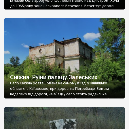
Із назви села зрозуміло, що лежить воно над Дністром. Хоча
до 1965 року воно називалося Березова. Берег тут доволі
високий і крутий, як і майже всюди на Поділлі, але є кілька
грунтових доріг, які збігають аж до самої води – цим
Наддністрянське відрізняється від більшості навколишніх
сіл. У селі є мурована Михайлівська церква. Точної дати […]
Сніжна. Руїни палацу Залеських
Село Сніжна розташоване на самому в’їзді у Вінницьку
область із Київською, при дорозі на Погребище. Зовсім
недалеко від дороги, на в’їзді у село стоїть радянське
рельєфне пано, яке показує жінку і яблуню, а трохи далі, десь
серед дерев, заховалися руїни палацу Залеських. З дороги їх
не видно, але видно дві стареньких колії у траві – […]