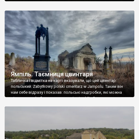
Ямпіль. Таємниця цвинтаря
Табличка і відмітка на карті вказували, що цей цвинтар
польський. Zabytkowy polski cmentarz w Jampolu. Таким він
нам себе відразу і показав: польські надгробки, які можна
віднести до фабричних, польські епітафії… Загалом цвинтар
виявився величезним – порахували площу у GoogleMaps –
виявилося більше семи гектарів. Перше враження про
абсолютну звичайність польського цвинтаря виявилося
оманливим – […]