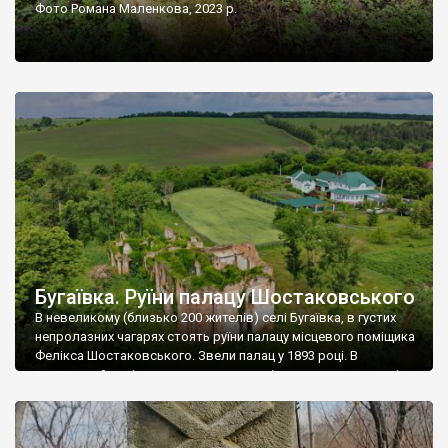
Фото Романа Маленкова, 2023 р.
Бугаївка. Руїни палацу Шостаковського
В невеликому (близько 200 жителів) селі Бугаївка, в густих
непролазних чагарях стоять руїни палацу місцевого поміщика
Фелікса Шостаковського. Звели палац у 1893 році. В
радянський період у ньому спочатку містилася школа, потім
клуб, ще пізніше – гуртожиток. У 60-х роках минулого
століття тут розмістили туберкульозну лікарню. Коли із
палацу виїхала лікарня – ми точно не […]