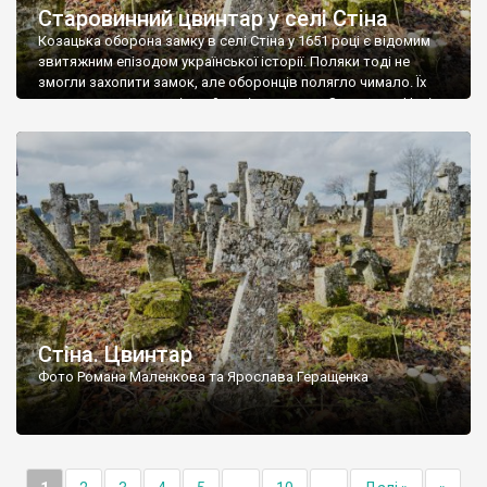
Старовинний цвинтар у селі Стіна
Козацька оборона замку в селі Стіна у 1651 році є відомим
звитяжним епізодом української історії. Поляки тоді не
змогли захопити замок, але оборонців полягло чимало. Їх
поховали на цвинтарі, який тоді називався Замковим. Нині на
місці замку церква із кам’яною огорожею, а цвинтар є. На
ньому чимало хрестів 19 століття, є такі, де епітафії стер […]
Стіна. Цвинтар
Фото Романа Маленкова та Ярослава Геращенка