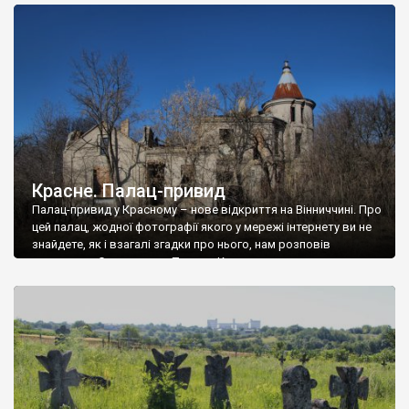
доглянутий, а в іншій суцільна руїна. Руїни палацу Тишкевичів у
Андрушівці, на Вінниччині. Такий стан […]
Красне. Палац-привид
Палац-привид у Красному – нове відкриття на Вінниччині. Про
цей палац, жодної фотографії якого у мережі інтернету ви не
знайдете, як і взагалі згадки про нього, нам розповів
мешканець Самгородка. Палац у Красному вразив не лише
станом руїни і чагарями, які його оточують, але і величчю
навіть у руїні. Можна уявно рекоструювати головний вхід із
[…]