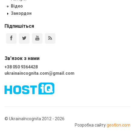
Відео
Закордон
Підпишіться
Зв'язок з нами
+38 050 9364428
ukrainaincognita.com@gmail.com
© UkrainaIncognita 2012 - 2026
Розробка сайту
geotlon.com