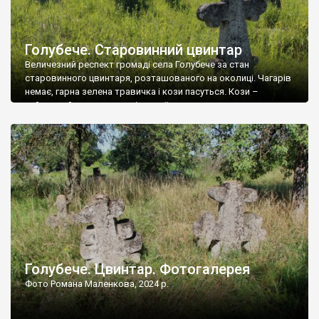
Голубече. Старовинний цвинтар
Величезний респект громаді села Голубече за стан
старовинного цвинтаря, розташованого на околиці. Чагарів
немає, гарна зелена травичка і кози пасуться. Кози –
найкращий регулятор шкідливої, для старих кладовищ,
рослинності. Навесні, коли паростки дерев вкриваються
бруньками, кози ті бруньки обгризають, бо то улюблений
делікатес. На цвинтарі у Голубечому ціла колекція
різноманітних форм хрестів. Село відносно невелике, […]
Голубече. Цвинтар. Фотогалерея
Фото Романа Маленкова, 2024 р.