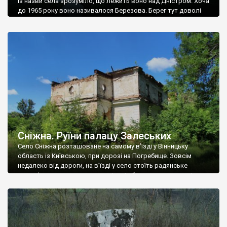
Із назви села зрозуміло, що лежить воно над Дністром. Хоча
до 1965 року воно називалося Березова. Берег тут доволі
високий і крутий, як і майже всюди на Поділлі, але є кілька
грунтових доріг, які збігають аж до самої води – цим
Наддністрянське відрізняється від більшості навколишніх
сіл. У селі є мурована Михайлівська церква. Точної дати […]
Сніжна. Руїни палацу Залеських
Село Сніжна розташоване на самому в’їзді у Вінницьку
область із Київською, при дорозі на Погребище. Зовсім
недалеко від дороги, на в’їзді у село стоїть радянське
рельєфне пано, яке показує жінку і яблуню, а трохи далі, десь
серед дерев, заховалися руїни палацу Залеських. З дороги їх
не видно, але видно дві стареньких колії у траві – […]