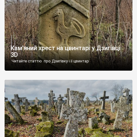
Кам’яний хрест на цвинтарі у Дзигівці
3D
Читайте статтю про Дзигівку і її цвинтар