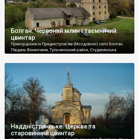
Болган. Червоний млин і таємничий
цвинтар
Прикордонне із Придністров’ям (Молдовою) село Болган.
Південь Вінниччини, Тульчинський район, Студенянська
громада. У селі мешкає близько тисячі осіб. Спочатку ми
дізналися, що у Болгані є величезний захаращений
старовинний цвинтар із кам’яними хрестами. Всі епітафії, які
збереглися, написані кирилицею, церковнослов’янською
мовою. За всіма традиційними ознаками – цвинтар
український. Хрести датуються 19 століттям. У 1924-1940
роках Болган […]
Наддністрянське. Церква та
старовинний цвинтар