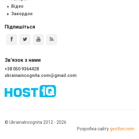
Відео
Закордон
Підпишіться
Зв'язок з нами
+38 050 9364428
ukrainaincognita.com@gmail.com
© UkrainaIncognita 2012 - 2026
Розробка сайту
geotlon.com