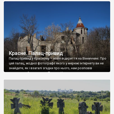
доглянутий, а в іншій суцільна руїна. Руїни палацу Тишкевичів у
Андрушівці, на Вінниччині. Такий стан […]
Красне. Палац-привид
Палац-привид у Красному – нове відкриття на Вінниччині. Про
цей палац, жодної фотографії якого у мережі інтернету ви не
знайдете, як і взагалі згадки про нього, нам розповів
мешканець Самгородка. Палац у Красному вразив не лише
станом руїни і чагарями, які його оточують, але і величчю
навіть у руїні. Можна уявно рекоструювати головний вхід із
[…]