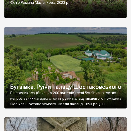
Фото Романа Маленкова, 2023 р.
Бугаївка. Руїни палацу Шостаковського
В невеликому (близько 200 жителів) селі Бугаївка, в густих
непролазних чагарях стоять руїни палацу місцевого поміщика
Фелікса Шостаковського. Звели палац у 1893 році. В
радянський період у ньому спочатку містилася школа, потім
клуб, ще пізніше – гуртожиток. У 60-х роках минулого
століття тут розмістили туберкульозну лікарню. Коли із
палацу виїхала лікарня – ми точно не […]