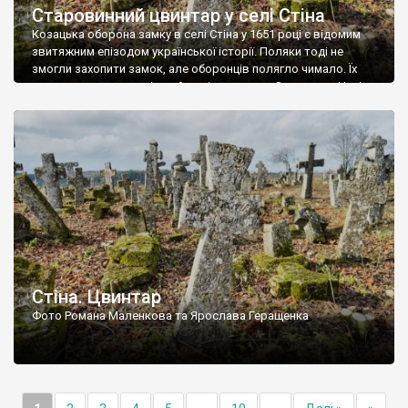
Старовинний цвинтар у селі Стіна
Козацька оборона замку в селі Стіна у 1651 році є відомим
звитяжним епізодом української історії. Поляки тоді не
змогли захопити замок, але оборонців полягло чимало. Їх
поховали на цвинтарі, який тоді називався Замковим. Нині на
місці замку церква із кам’яною огорожею, а цвинтар є. На
ньому чимало хрестів 19 століття, є такі, де епітафії стер […]
Стіна. Цвинтар
Фото Романа Маленкова та Ярослава Геращенка