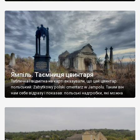
Ямпіль. Таємниця цвинтаря
Табличка і відмітка на карті вказували, що цей цвинтар
польський. Zabytkowy polski cmentarz w Jampolu. Таким він
нам себе відразу і показав: польські надгробки, які можна
віднести до фабричних, польські епітафії… Загалом цвинтар
виявився величезним – порахували площу у GoogleMaps –
виявилося більше семи гектарів. Перше враження про
абсолютну звичайність польського цвинтаря виявилося
оманливим – […]