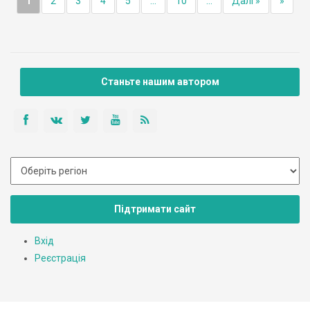
1
2
3
4
5
...
10
...
Далі »
»
Станьте нашим автором
Підтримати сайт
Вхід
Реєстрація