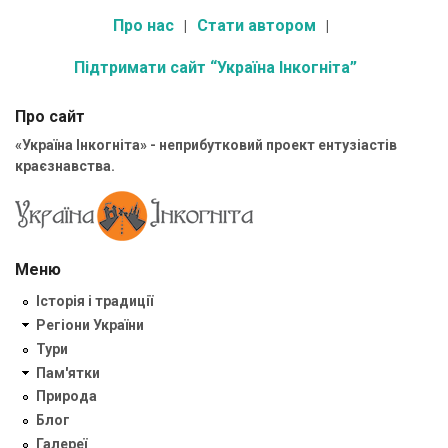
Про нас
Стати автором
Підтримати сайт “Україна Інкогніта”
Про сайт
«Україна Інкогніта» - неприбутковий проект ентузіастів
краєзнавства.
Меню
Історія і традиції
Регіони України
Тури
Пам'ятки
Природа
Блог
Галереї