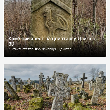
Кам’яний хрест на цвинтарі у Дзигівці
3D
Читайте статтю про Дзигівку і її цвинтар