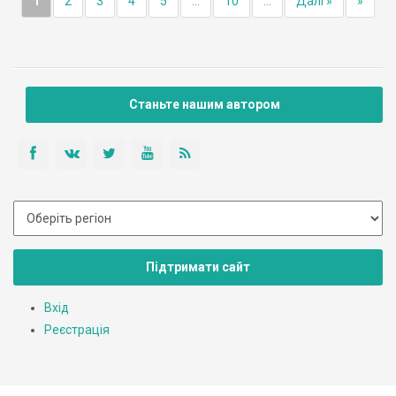
1
2
3
4
5
...
10
...
Далі »
»
Станьте нашим автором
Підтримати сайт
Вхід
Реєстрація