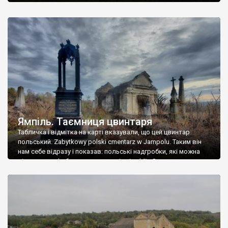
Ямпіль. Таємниця цвинтаря
Табличка і відмітка на карті вказували, що цей цвинтар
польський. Zabytkowy polski cmentarz w Jampolu. Таким він
нам себе відразу і показав: польські надгробки, які можна
віднести до фабричних, польські епітафії… Загалом цвинтар
виявився величезним – порахували площу у GoogleMaps –
виявилося більше семи гектарів. Перше враження про
абсолютну звичайність польського цвинтаря виявилося
оманливим – […]