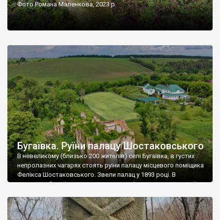
Фото Романа Маленкова, 2023 р.
Бугаївка. Руїни палацу Шостаковського
В невеликому (близько 200 жителів) селі Бугаївка, в густих
непролазних чагарях стоять руїни палацу місцевого поміщика
Фелікса Шостаковського. Звели палац у 1893 році. В
радянський період у ньому спочатку містилася школа, потім
клуб, ще пізніше – гуртожиток. У 60-х роках минулого
століття тут розмістили туберкульозну лікарню. Коли із
палацу виїхала лікарня – ми точно не […]