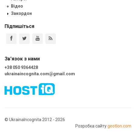
Відео
Закордон
Підпишіться
Зв'язок з нами
+38 050 9364428
ukrainaincognita.com@gmail.com
© UkrainaIncognita 2012 - 2026
Розробка сайту
geotlon.com