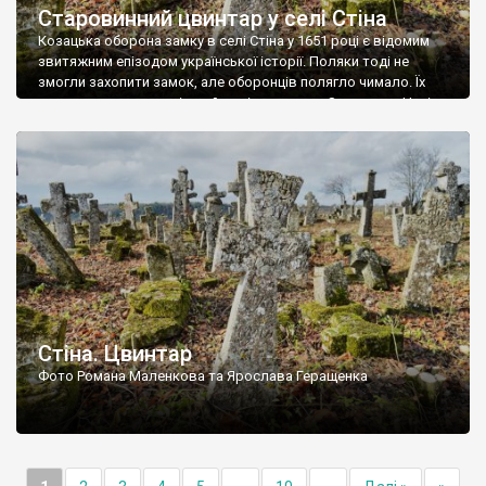
Старовинний цвинтар у селі Стіна
Козацька оборона замку в селі Стіна у 1651 році є відомим
звитяжним епізодом української історії. Поляки тоді не
змогли захопити замок, але оборонців полягло чимало. Їх
поховали на цвинтарі, який тоді називався Замковим. Нині на
місці замку церква із кам’яною огорожею, а цвинтар є. На
ньому чимало хрестів 19 століття, є такі, де епітафії стер […]
Стіна. Цвинтар
Фото Романа Маленкова та Ярослава Геращенка