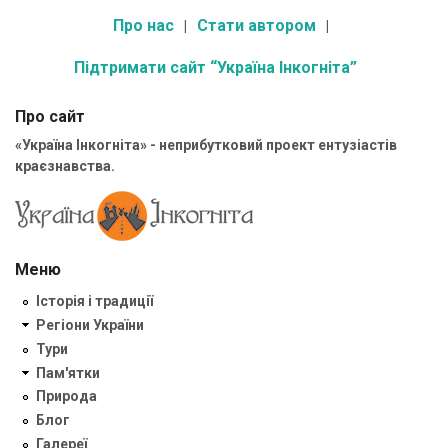
Про нас
Стати автором
Підтримати сайт “Україна Інкогніта”
Про сайт
«Україна Інкогніта» - неприбутковий проект ентузіастів
краєзнавства.
Меню
Історія і традиції
Регіони України
Тури
Пам'ятки
Природа
Блог
Галереї