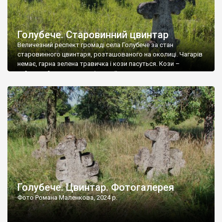
Голубече. Старовинний цвинтар
Величезний респект громаді села Голубече за стан
старовинного цвинтаря, розташованого на околиці. Чагарів
немає, гарна зелена травичка і кози пасуться. Кози –
найкращий регулятор шкідливої, для старих кладовищ,
рослинності. Навесні, коли паростки дерев вкриваються
бруньками, кози ті бруньки обгризають, бо то улюблений
делікатес. На цвинтарі у Голубечому ціла колекція
різноманітних форм хрестів. Село відносно невелике, […]
Голубече. Цвинтар. Фотогалерея
Фото Романа Маленкова, 2024 р.