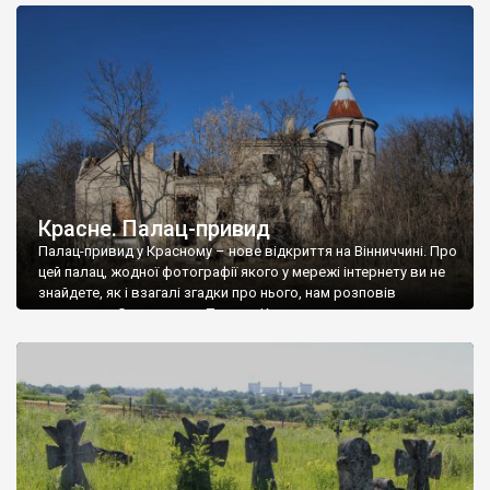
доглянутий, а в іншій суцільна руїна. Руїни палацу Тишкевичів у
Андрушівці, на Вінниччині. Такий стан […]
Красне. Палац-привид
Палац-привид у Красному – нове відкриття на Вінниччині. Про
цей палац, жодної фотографії якого у мережі інтернету ви не
знайдете, як і взагалі згадки про нього, нам розповів
мешканець Самгородка. Палац у Красному вразив не лише
станом руїни і чагарями, які його оточують, але і величчю
навіть у руїні. Можна уявно рекоструювати головний вхід із
[…]