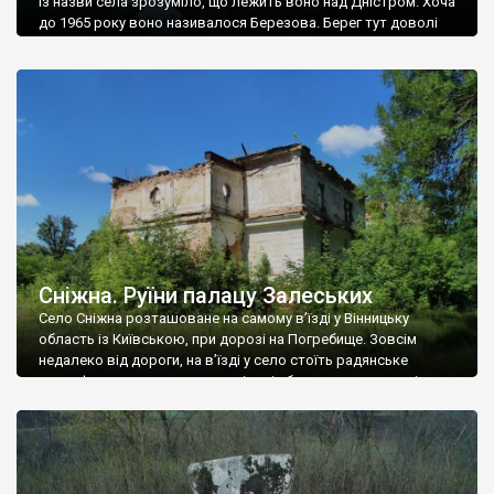
Із назви села зрозуміло, що лежить воно над Дністром. Хоча
до 1965 року воно називалося Березова. Берег тут доволі
високий і крутий, як і майже всюди на Поділлі, але є кілька
грунтових доріг, які збігають аж до самої води – цим
Наддністрянське відрізняється від більшості навколишніх
сіл. У селі є мурована Михайлівська церква. Точної дати […]
Сніжна. Руїни палацу Залеських
Село Сніжна розташоване на самому в’їзді у Вінницьку
область із Київською, при дорозі на Погребище. Зовсім
недалеко від дороги, на в’їзді у село стоїть радянське
рельєфне пано, яке показує жінку і яблуню, а трохи далі, десь
серед дерев, заховалися руїни палацу Залеських. З дороги їх
не видно, але видно дві стареньких колії у траві – […]