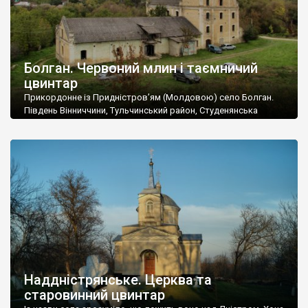
Болган. Червоний млин і таємничий
цвинтар
Прикордонне із Придністров’ям (Молдовою) село Болган.
Південь Вінниччини, Тульчинський район, Студенянська
громада. У селі мешкає близько тисячі осіб. Спочатку ми
дізналися, що у Болгані є величезний захаращений
старовинний цвинтар із кам’яними хрестами. Всі епітафії, які
збереглися, написані кирилицею, церковнослов’янською
мовою. За всіма традиційними ознаками – цвинтар
український. Хрести датуються 19 століттям. У 1924-1940
роках Болган […]
Наддністрянське. Церква та
старовинний цвинтар