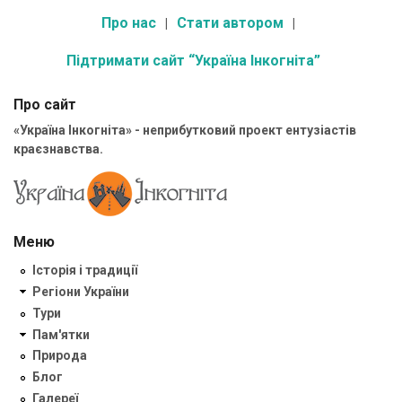
Про нас
Стати автором
Підтримати сайт “Україна Інкогніта”
Про сайт
«Україна Інкогніта» - неприбутковий проект ентузіастів
краєзнавства.
Меню
Історія і традиції
Регіони України
Тури
Пам'ятки
Природа
Блог
Галереї