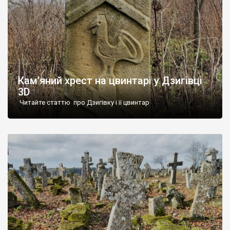
Кам’яний хрест на цвинтарі у Дзигівці
3D
Читайте статтю про Дзигівку і її цвинтар