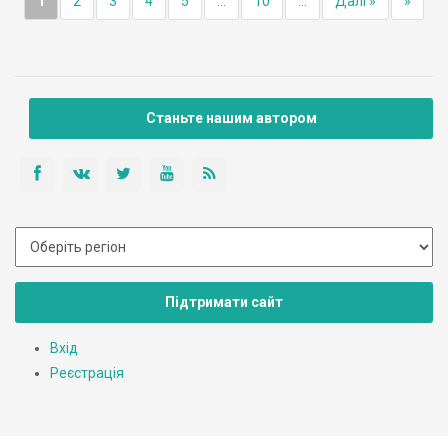
1
2
3
4
5
...
10
...
Далі »
»
Станьте нашим автором
Підтримати сайт
Вхід
Реєстрація