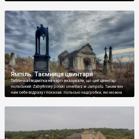
Ямпіль. Таємниця цвинтаря
Табличка і відмітка на карті вказували, що цей цвинтар
польський. Zabytkowy polski cmentarz w Jampolu. Таким він
нам себе відразу і показав: польські надгробки, які можна
віднести до фабричних, польські епітафії… Загалом цвинтар
виявився величезним – порахували площу у GoogleMaps –
виявилося більше семи гектарів. Перше враження про
абсолютну звичайність польського цвинтаря виявилося
оманливим – […]