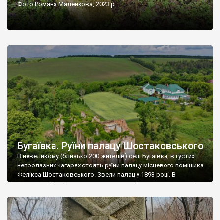
Фото Романа Маленкова, 2023 р.
Бугаївка. Руїни палацу Шостаковського
В невеликому (близько 200 жителів) селі Бугаївка, в густих
непролазних чагарях стоять руїни палацу місцевого поміщика
Фелікса Шостаковського. Звели палац у 1893 році. В
радянський період у ньому спочатку містилася школа, потім
клуб, ще пізніше – гуртожиток. У 60-х роках минулого
століття тут розмістили туберкульозну лікарню. Коли із
палацу виїхала лікарня – ми точно не […]