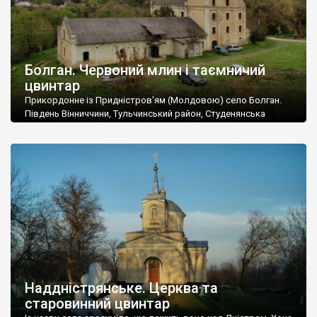
Болган. Червоний млин і таємничий
цвинтар
Прикордонне із Придністров’ям (Молдовою) село Болган.
Південь Вінниччини, Тульчинський район, Студенянська
громада. У селі мешкає близько тисячі осіб. Спочатку ми
дізналися, що у Болгані є величезний захаращений
старовинний цвинтар із кам’яними хрестами. Всі епітафії, які
збереглися, написані кирилицею, церковнослов’янською
мовою. За всіма традиційними ознаками – цвинтар
український. Хрести датуються 19 століттям. У 1924-1940
роках Болган […]
Наддністрянське. Церква та
старовинний цвинтар