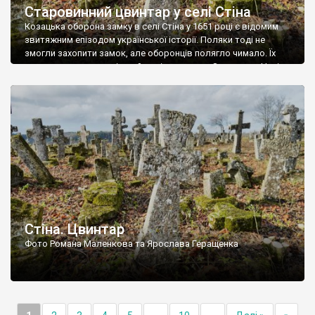
Старовинний цвинтар у селі Стіна
Козацька оборона замку в селі Стіна у 1651 році є відомим
звитяжним епізодом української історії. Поляки тоді не
змогли захопити замок, але оборонців полягло чимало. Їх
поховали на цвинтарі, який тоді називався Замковим. Нині на
місці замку церква із кам’яною огорожею, а цвинтар є. На
ньому чимало хрестів 19 століття, є такі, де епітафії стер […]
Стіна. Цвинтар
Фото Романа Маленкова та Ярослава Геращенка