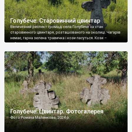
Голубече. Старовинний цвинтар
Величезний респект громаді села Голубече за стан
старовинного цвинтаря, розташованого на околиці. Чагарів
немає, гарна зелена травичка і кози пасуться. Кози –
найкращий регулятор шкідливої, для старих кладовищ,
рослинності. Навесні, коли паростки дерев вкриваються
бруньками, кози ті бруньки обгризають, бо то улюблений
делікатес. На цвинтарі у Голубечому ціла колекція
різноманітних форм хрестів. Село відносно невелике, […]
Голубече. Цвинтар. Фотогалерея
Фото Романа Маленкова, 2024 р.