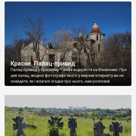
доглянутий, а в іншій суцільна руїна. Руїни палацу Тишкевичів у
Андрушівці, на Вінниччині. Такий стан […]
Красне. Палац-привид
Палац-привид у Красному – нове відкриття на Вінниччині. Про
цей палац, жодної фотографії якого у мережі інтернету ви не
знайдете, як і взагалі згадки про нього, нам розповів
мешканець Самгородка. Палац у Красному вразив не лише
станом руїни і чагарями, які його оточують, але і величчю
навіть у руїні. Можна уявно рекоструювати головний вхід із
[…]