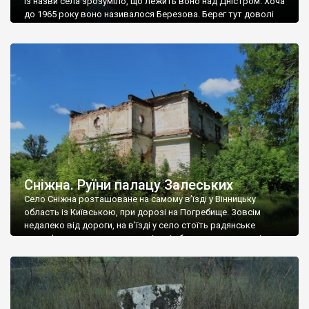
Із назви села зрозуміло, що лежить воно над Дністром. Хоча
до 1965 року воно називалося Березова. Берег тут доволі
високий і крутий, як і майже всюди на Поділлі, але є кілька
грунтових доріг, які збігають аж до самої води – цим
Наддністрянське відрізняється від більшості навколишніх
сіл. У селі є мурована Михайлівська церква. Точної дати […]
Сніжна. Руїни палацу Залеських
Село Сніжна розташоване на самому в’їзді у Вінницьку
область із Київською, при дорозі на Погребище. Зовсім
недалеко від дороги, на в’їзді у село стоїть радянське
рельєфне пано, яке показує жінку і яблуню, а трохи далі, десь
серед дерев, заховалися руїни палацу Залеських. З дороги їх
не видно, але видно дві стареньких колії у траві – […]