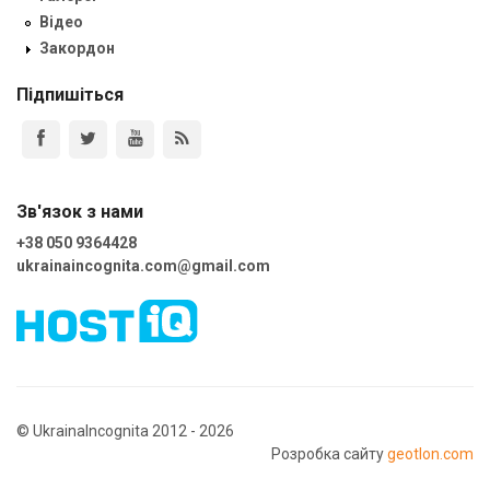
Відео
Закордон
Підпишіться
Зв'язок з нами
+38 050 9364428
ukrainaincognita.com@gmail.com
© UkrainaIncognita 2012 - 2026
Розробка сайту
geotlon.com