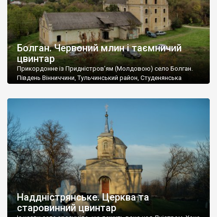
Болган. Червоний млин і таємничий
цвинтар
Прикордонне із Придністров’ям (Молдовою) село Болган.
Південь Вінниччини, Тульчинський район, Студенянська
громада. У селі мешкає близько тисячі осіб. Спочатку ми
дізналися, що у Болгані є величезний захаращений
старовинний цвинтар із кам’яними хрестами. Всі епітафії, які
збереглися, написані кирилицею, церковнослов’янською
мовою. За всіма традиційними ознаками – цвинтар
український. Хрести датуються 19 століттям. У 1924-1940
роках Болган […]
Наддністрянське. Церква та
старовинний цвинтар