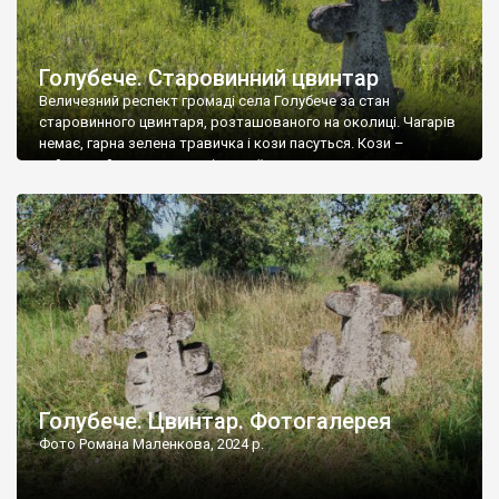
Голубече. Старовинний цвинтар
Величезний респект громаді села Голубече за стан
старовинного цвинтаря, розташованого на околиці. Чагарів
немає, гарна зелена травичка і кози пасуться. Кози –
найкращий регулятор шкідливої, для старих кладовищ,
рослинності. Навесні, коли паростки дерев вкриваються
бруньками, кози ті бруньки обгризають, бо то улюблений
делікатес. На цвинтарі у Голубечому ціла колекція
різноманітних форм хрестів. Село відносно невелике, […]
Голубече. Цвинтар. Фотогалерея
Фото Романа Маленкова, 2024 р.