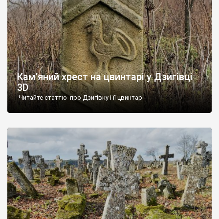
Кам’яний хрест на цвинтарі у Дзигівці
3D
Читайте статтю про Дзигівку і її цвинтар