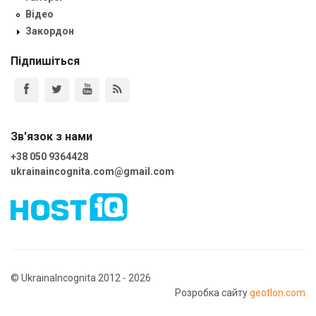
Відео
Закордон
Підпишіться
Зв'язок з нами
+38 050 9364428
ukrainaincognita.com@gmail.com
© UkrainaIncognita 2012 - 2026
Розробка сайту
geotlon.com