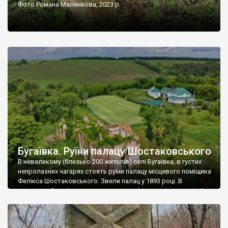
Фото Романа Маленкова, 2023 р.
Бугаївка. Руїни палацу Шостаковського
В невеликому (близько 200 жителів) селі Бугаївка, в густих
непролазних чагарях стоять руїни палацу місцевого поміщика
Фелікса Шостаковського. Звели палац у 1893 році. В
радянський період у ньому спочатку містилася школа, потім
клуб, ще пізніше – гуртожиток. У 60-х роках минулого
століття тут розмістили туберкульозну лікарню. Коли із
палацу виїхала лікарня – ми точно не […]