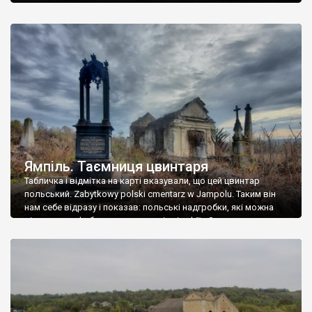
Ямпіль. Таємниця цвинтаря
Табличка і відмітка на карті вказували, що цей цвинтар
польський. Zabytkowy polski cmentarz w Jampolu. Таким він
нам себе відразу і показав: польські надгробки, які можна
віднести до фабричних, польські епітафії… Загалом цвинтар
виявився величезним – порахували площу у GoogleMaps –
виявилося більше семи гектарів. Перше враження про
абсолютну звичайність польського цвинтаря виявилося
оманливим – […]