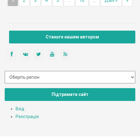
1
2
3
4
5
...
10
...
Далі »
»
Станьте нашим автором
Підтримати сайт
Вхід
Реєстрація