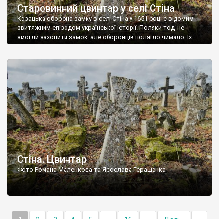
Старовинний цвинтар у селі Стіна
Козацька оборона замку в селі Стіна у 1651 році є відомим
звитяжним епізодом української історії. Поляки тоді не
змогли захопити замок, але оборонців полягло чимало. Їх
поховали на цвинтарі, який тоді називався Замковим. Нині на
місці замку церква із кам’яною огорожею, а цвинтар є. На
ньому чимало хрестів 19 століття, є такі, де епітафії стер […]
Стіна. Цвинтар
Фото Романа Маленкова та Ярослава Геращенка