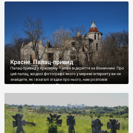
доглянутий, а в іншій суцільна руїна. Руїни палацу Тишкевичів у
Андрушівці, на Вінниччині. Такий стан […]
Красне. Палац-привид
Палац-привид у Красному – нове відкриття на Вінниччині. Про
цей палац, жодної фотографії якого у мережі інтернету ви не
знайдете, як і взагалі згадки про нього, нам розповів
мешканець Самгородка. Палац у Красному вразив не лише
станом руїни і чагарями, які його оточують, але і величчю
навіть у руїні. Можна уявно рекоструювати головний вхід із
[…]