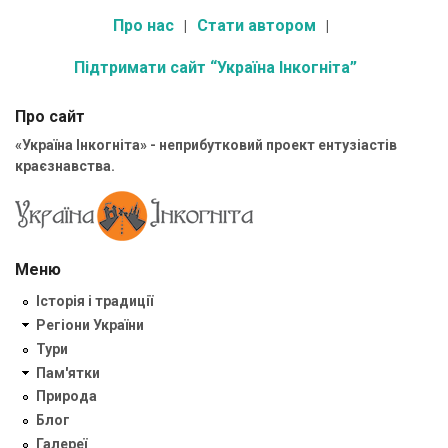
Про нас
Стати автором
Підтримати сайт “Україна Інкогніта”
Про сайт
«Україна Інкогніта» - неприбутковий проект ентузіастів
краєзнавства.
Меню
Історія і традиції
Регіони України
Тури
Пам'ятки
Природа
Блог
Галереї