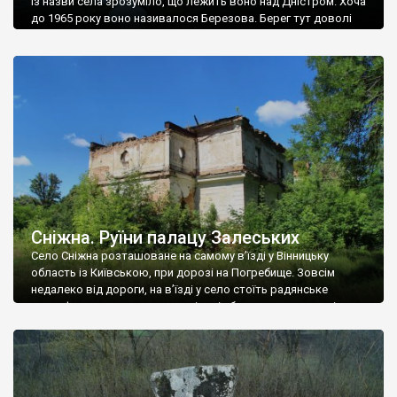
Із назви села зрозуміло, що лежить воно над Дністром. Хоча
до 1965 року воно називалося Березова. Берег тут доволі
високий і крутий, як і майже всюди на Поділлі, але є кілька
грунтових доріг, які збігають аж до самої води – цим
Наддністрянське відрізняється від більшості навколишніх
сіл. У селі є мурована Михайлівська церква. Точної дати […]
Сніжна. Руїни палацу Залеських
Село Сніжна розташоване на самому в’їзді у Вінницьку
область із Київською, при дорозі на Погребище. Зовсім
недалеко від дороги, на в’їзді у село стоїть радянське
рельєфне пано, яке показує жінку і яблуню, а трохи далі, десь
серед дерев, заховалися руїни палацу Залеських. З дороги їх
не видно, але видно дві стареньких колії у траві – […]