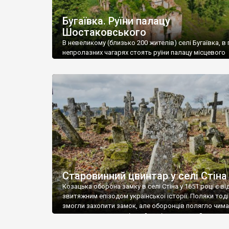
Бугаївка. Руїни палацу
Шостаковського
В невеликому (близько 200 жителів) селі Бугаївка, в 
непролазних чагарях стоять руїни палацу місцевого
поміщика Фелікса Шостаковського. Звели палац у 18
В радянський період у ньому спочатку містилася шк
потім клуб, ще пізніше – гуртожиток. У 60-х роках м
століття тут розмістили туберкульозну лікарню. Кол
палацу виїхала лікарня – ми точно не […]
Старовинний цвинтар у селі Стіна
Козацька оборона замку в селі Стіна у 1651 році є в
звитяжним епізодом української історії. Поляки тоді
змогли захопити замок, але оборонців полягло чимал
поховали на цвинтарі, який тоді називався Замковим
на місці замку церква із кам’яною огорожею, а цвинт