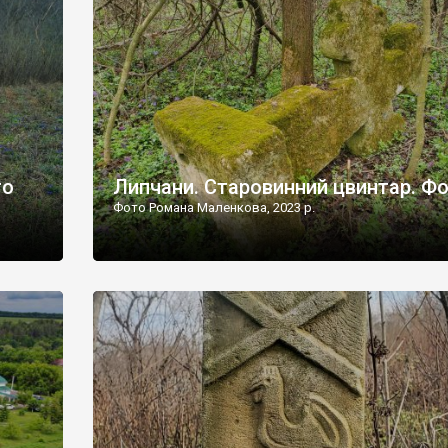
дороги їх не видно, але видно дві стареньких колії у т
лишніх
[…]
ати […]
то
Липчани. Старовинний цвинтар. Ф
Фото Романа Маленкова, 2023 р.