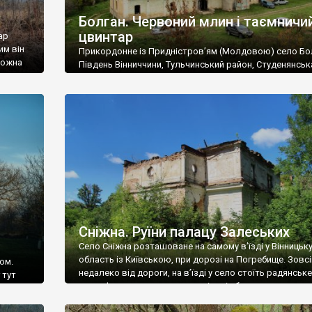
Болган. Червоний млин і таємничи
цвинтар
ар
им він
Прикордонне із Придністров’ям (Молдовою) село Бо
 можна
Південь Вінниччини, Тульчинський район, Студенянськ
цвинтар
громада. У селі мешкає близько тисячі осіб. Спочатку
Maps –
дізналися, що у Болгані є величезний захаращений
ро
старовинний цвинтар із кам’яними хрестами. Всі епітафі
лося
збереглися, написані кирилицею, церковнослов’янсь
мовою. За всіма традиційними ознаками – цвинтар
український. Хрести датуються 19 століттям. У 1924-1
роках Болган […]
Сніжна. Руїни палацу Залеських
Село Сніжна розташоване на самому в’їзді у Вінницьк
область із Київською, при дорозі на Погребище. Зовс
ом.
недалеко від дороги, на в’їзді у село стоїть радянське
 тут
рельєфне пано, яке показує жінку і яблуню, а трохи дал
, але є
десь серед дерев, заховалися руїни палацу Залеських.
и – цим