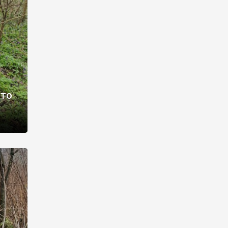
раві –
ото