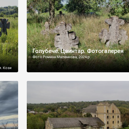
[…]
Голубече. Цвинтар. Фотогалерея
Фото Романа Маленкова, 2024 р.
я. Кози
овищ,
ються
ений
 […]