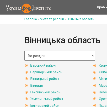
Крам
Головна
>
Міста та регіони
>
Вінницька область
Вінницька область
Барський район
Криж
Бершадський район
Липо
Вінницький район
Моги
Вінниця
Муро
Гайсинський район
Неми
Жмеринський район
Орат
Іллінецький район
Піща