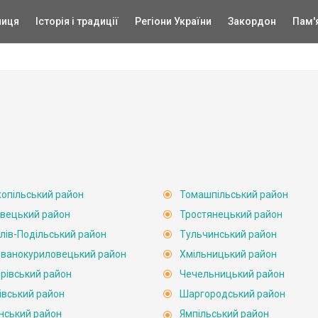
ниця
Історія і традиції
Регіони України
Закордон
Пам'
опільський район
Томашпільський район
вецький район
Тростянецький район
лів-Подільський район
Тульчинський район
ванокуриловецький район
Хмільницький район
рівський район
Чечельницький район
івський район
Шаргородський район
нський район
Ямпільський район