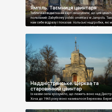
Ямпіль. Таємниця цвинтаря
Табличка і відмітка на карті вказували, що цей цвинт
польський. Zabytkowy polski cmentarz w Jampolu. Так
нам себе відразу і показав: польські надгробки, які
віднести до фабричних, польські епітафії… Загалом 
виявився величезним – порахували площу у Google
виявилося більше семи гектарів. Перше враження п
абсолютну звичайність польського цвинтаря вияви
оманливим – […]
Наддністрянське. Церква та
старовинний цвинтар
Із назви села зрозуміло, що лежить воно над Дністр
Хоча до 1965 року воно називалося Березова. Берег
доволі високий і крутий, як і майже всюди на Поділлі
кілька грунтових доріг, які збігають аж до самої вод