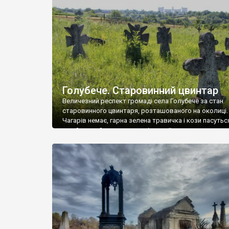
у Андрушівці, на Вінниччині. Такий стан […]
Голубече. Старовинний цвинтар
Величезний респект громаді села Голубече за стан
старовинного цвинтаря, розташованого на околиці.
Чагарів немає, гарна зелена травичка і кози пасутьс
– найкращий регулятор шкідливої, для старих клад
рослинності. Навесні, коли паростки дерев вкрива
бруньками, кози ті бруньки обгризають, бо то улюбл
делікатес. На цвинтарі у Голубечому ціла колекція
різноманітних форм хрестів. Село відносно невелике,