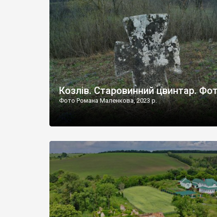
Наддністрянське відрізняється від більшості навко
сіл. У селі є мурована Михайлівська церква. Точної д
Козлів. Старовинний цвинтар. Фо
Фото Романа Маленкова, 2023 р.