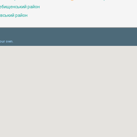
ебищенський район
івський район