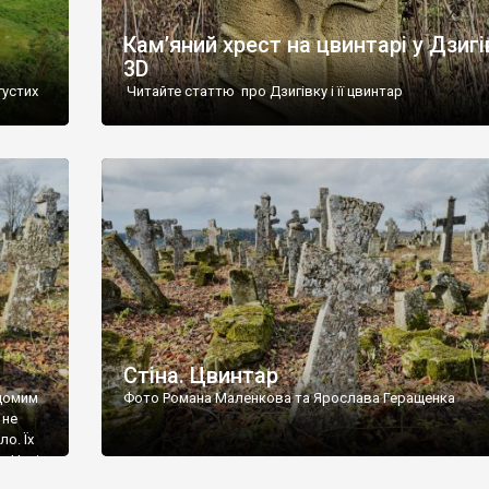
Кам’яний хрест на цвинтарі у Дзигі
3D
густих
Читайте статтю про Дзигівку і її цвинтар
93 році.
ола,
инулого
и із
Стіна. Цвинтар
ідомим
Фото Романа Маленкова та Ярослава Геращенка
 не
о. Їх
. Нині
ар є.