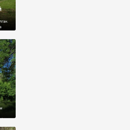
й
лган.
а
 ми
ї, які
кою
940
у
ім
і,
 З